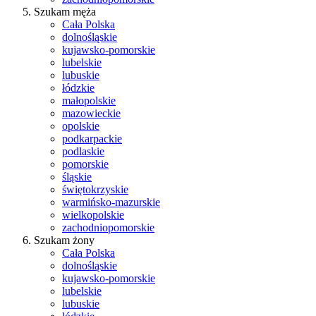
Szukam męża
Cała Polska
dolnośląskie
kujawsko-pomorskie
lubelskie
lubuskie
łódzkie
małopolskie
mazowieckie
opolskie
podkarpackie
podlaskie
pomorskie
śląskie
świętokrzyskie
warmińsko-mazurskie
wielkopolskie
zachodniopomorskie
Szukam żony
Cała Polska
dolnośląskie
kujawsko-pomorskie
lubelskie
lubuskie