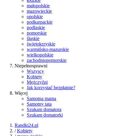
łódzkie
małopolskie
mazowieckie
opolskie
podkarpackie
podlaskie
pomorskie
śląskie
świętokrzyskie
warmińsko-mazurskie
wielkopolskie
zachodniopomorskie
Niepełnosprawni
Wszyscy
Kobiety
Mężczyźni
Jak korzystać bezpłatnie?
Więcej
Samotna mama
Samotny tata
Szukam domatora
Szukam domatorki
Randki24.pl
/
Kobiety