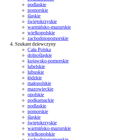
podlaskie
pomorskie
śląskie
świętokrzyskie
warmińsko-mazurskie
wielkopolskie
zachodniopomorskie
Szukam dziewczyny
Cała Polska
dolnośląskie
kujawsko-pomorskie
lubelskie
lubuskie
łódzkie
małopolskie
mazowieckie
opolskie
podkarpackie
podlaskie
pomorskie
śląskie
świętokrzyskie
warmińsko-mazurskie
wielkopolskie
zachodniopomorskie