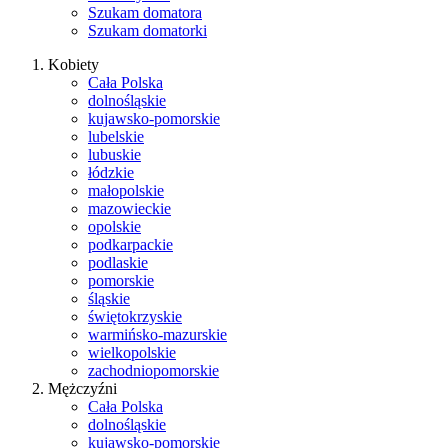
Szukam domatora
Szukam domatorki
Kobiety
Cała Polska
dolnośląskie
kujawsko-pomorskie
lubelskie
lubuskie
łódzkie
małopolskie
mazowieckie
opolskie
podkarpackie
podlaskie
pomorskie
śląskie
świętokrzyskie
warmińsko-mazurskie
wielkopolskie
zachodniopomorskie
Mężczyźni
Cała Polska
dolnośląskie
kujawsko-pomorskie