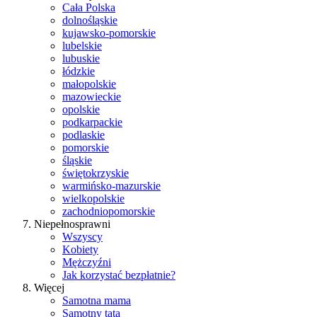
Cała Polska
dolnośląskie
kujawsko-pomorskie
lubelskie
lubuskie
łódzkie
małopolskie
mazowieckie
opolskie
podkarpackie
podlaskie
pomorskie
śląskie
świętokrzyskie
warmińsko-mazurskie
wielkopolskie
zachodniopomorskie
Niepełnosprawni
Wszyscy
Kobiety
Mężczyźni
Jak korzystać bezpłatnie?
Więcej
Samotna mama
Samotny tata