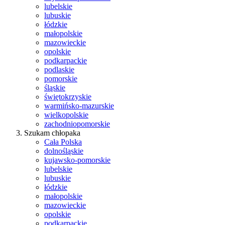
lubelskie
lubuskie
łódzkie
małopolskie
mazowieckie
opolskie
podkarpackie
podlaskie
pomorskie
śląskie
świętokrzyskie
warmińsko-mazurskie
wielkopolskie
zachodniopomorskie
Szukam chłopaka
Cała Polska
dolnośląskie
kujawsko-pomorskie
lubelskie
lubuskie
łódzkie
małopolskie
mazowieckie
opolskie
podkarpackie