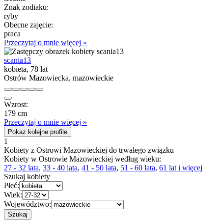
Znak zodiaku:
ryby
Obecne zajęcie:
praca
Przeczytaj o mnie więcej »
scania13
kobieta, 78 lat
Ostrów Mazowiecka, mazowieckie
Wzrost:
179 cm
Przeczytaj o mnie więcej »
Pokaż kolejne profile
1
Kobiety z Ostrowi Mazowieckiej do trwałego związku
Kobiety w Ostrowie Mazowieckiej według wieku:
27 - 32 lata
,
33 - 40 lata
,
41 - 50 lata
,
51 - 60 lata
,
61 lat i więcej
Szukaj kobiety
Płeć:
Wiek:
Województwo: