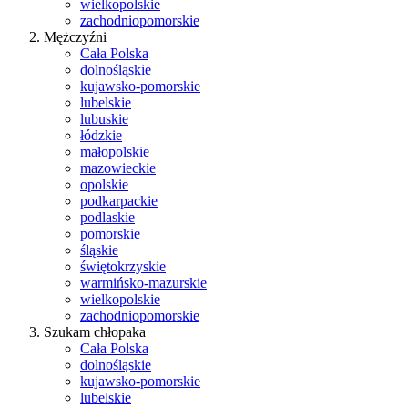
wielkopolskie
zachodniopomorskie
Mężczyźni
Cała Polska
dolnośląskie
kujawsko-pomorskie
lubelskie
lubuskie
łódzkie
małopolskie
mazowieckie
opolskie
podkarpackie
podlaskie
pomorskie
śląskie
świętokrzyskie
warmińsko-mazurskie
wielkopolskie
zachodniopomorskie
Szukam chłopaka
Cała Polska
dolnośląskie
kujawsko-pomorskie
lubelskie