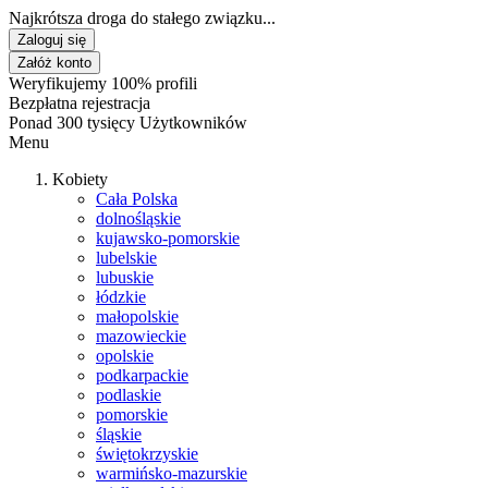
Najkrótsza droga do stałego związku...
Zaloguj się
Załóż konto
Weryfikujemy 100% profili
Bezpłatna rejestracja
Ponad 300 tysięcy Użytkowników
Menu
Kobiety
Cała Polska
dolnośląskie
kujawsko-pomorskie
lubelskie
lubuskie
łódzkie
małopolskie
mazowieckie
opolskie
podkarpackie
podlaskie
pomorskie
śląskie
świętokrzyskie
warmińsko-mazurskie