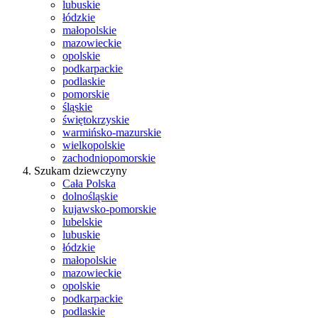
lubuskie
łódzkie
małopolskie
mazowieckie
opolskie
podkarpackie
podlaskie
pomorskie
śląskie
świętokrzyskie
warmińsko-mazurskie
wielkopolskie
zachodniopomorskie
Szukam dziewczyny
Cała Polska
dolnośląskie
kujawsko-pomorskie
lubelskie
lubuskie
łódzkie
małopolskie
mazowieckie
opolskie
podkarpackie
podlaskie