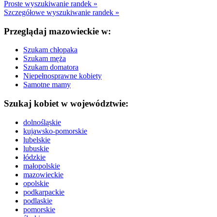
Proste wyszukiwanie randek »
Szczegółowe wyszukiwanie randek »
Przeglądaj mazowieckie w:
Szukam chłopaka
Szukam męża
Szukam domatora
Niepełnosprawne kobiety
Samotne mamy
Szukaj kobiet w województwie:
dolnośląskie
kujawsko-pomorskie
lubelskie
lubuskie
łódzkie
małopolskie
mazowieckie
opolskie
podkarpackie
podlaskie
pomorskie