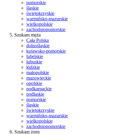
pomorskie
śląskie
świętokrzyskie
warmińsko-mazurskie
wielkopolskie
zachodniopomorskie
Szukam męża
Cała Polska
dolnośląskie
kujawsko-pomorskie
lubelskie
lubuskie
łódzkie
małopolskie
mazowieckie
opolskie
podkarpackie
podlaskie
pomorskie
śląskie
świętokrzyskie
warmińsko-mazurskie
wielkopolskie
zachodniopomorskie
Szukam żony