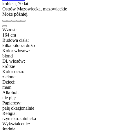
kobieta, 70 lat
Ostrów Mazowiecka, mazowieckie
Może póżniej.
Wzrost:
164 cm
Budowa ciała:
kilka kilo za dużo
Kolor włósów:
blond
Dł. włosów:
krótkie
Kolor oczu:
zielone
Dzieci:
mam
Alkohol:
nie piję
Papierosy:
palę okazjonalnie
Religia:
rzymsko-katolicka
Wykształcenie:
średnie