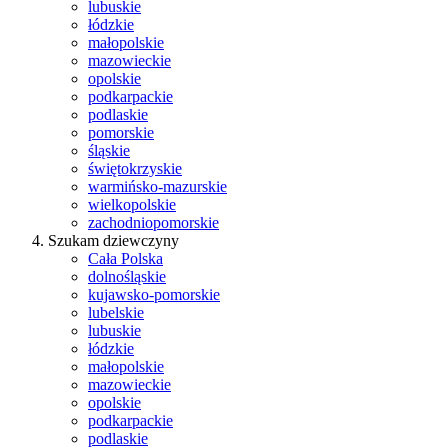
lubuskie
łódzkie
małopolskie
mazowieckie
opolskie
podkarpackie
podlaskie
pomorskie
śląskie
świętokrzyskie
warmińsko-mazurskie
wielkopolskie
zachodniopomorskie
Szukam dziewczyny
Cała Polska
dolnośląskie
kujawsko-pomorskie
lubelskie
lubuskie
łódzkie
małopolskie
mazowieckie
opolskie
podkarpackie
podlaskie