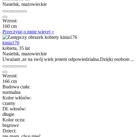
Nasielsk, mazowieckie
Wzrost:
160 cm
Przeczytaj o mnie więcej »
kinia176
kobieta, 35 lat
Nasielsk, mazowieckie
Uważam ,ze na swój wiek jestem odpowiedzialna.Dzięki osobom ...
Wzrost:
166 cm
Budowa ciała:
normalna
Kolor włósów:
czarny
Dł. włosów:
długie
Kolor oczu:
brązowe
Dzieci:
nie mam, chcę mieć