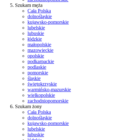
Szukam męża
Cała Polska
dolnośląskie
kujawsko-pomorskie
lubelskie
lubuskie
łódzkie
małopolskie
mazowieckie
opolskie
podkarpackie
podlaskie
pomorskie
śląskie
świętokrzyskie
warmińsko-mazurskie
wielkopolskie
zachodniopomorskie
Szukam żony
Cała Polska
dolnośląskie
kujawsko-pomorskie
lubelskie
lubuskie