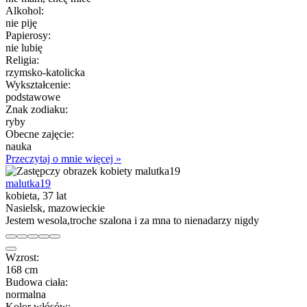
Alkohol:
nie piję
Papierosy:
nie lubię
Religia:
rzymsko-katolicka
Wykształcenie:
podstawowe
Znak zodiaku:
ryby
Obecne zajęcie:
nauka
Przeczytaj o mnie więcej »
malutka19
kobieta, 37 lat
Nasielsk, mazowieckie
Jestem wesola,troche szalona i za mna to nienadarzy nigdy
Wzrost:
168 cm
Budowa ciała:
normalna
Kolor włósów: