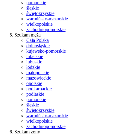
pomorskie
śląskie
świętokrzyskie
warmińsko-mazurskie
wielkopolskie
zachodniopomorskie
Szukam męża
Cała Polska
dolnośląskie
kujawsko-pomorskie
lubelskie
lubuskie
łódzkie
małopolskie
mazowieckie
opolskie
podkarpackie
podlaskie
pomorskie
śląskie
świętokrzyskie
warmińsko-mazurskie
wielkopolskie
zachodniopomorskie
Szukam żony