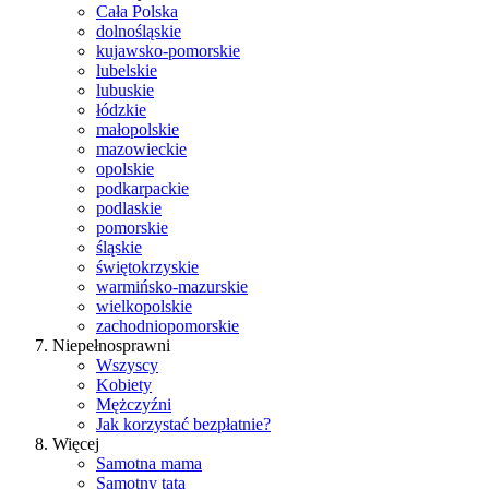
Cała Polska
dolnośląskie
kujawsko-pomorskie
lubelskie
lubuskie
łódzkie
małopolskie
mazowieckie
opolskie
podkarpackie
podlaskie
pomorskie
śląskie
świętokrzyskie
warmińsko-mazurskie
wielkopolskie
zachodniopomorskie
Niepełnosprawni
Wszyscy
Kobiety
Mężczyźni
Jak korzystać bezpłatnie?
Więcej
Samotna mama
Samotny tata