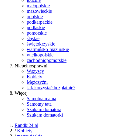
łódzkie
małopolskie
mazowieckie
opolskie
podkarpackie
podlaskie
pomorskie
śląskie
świętokrzyskie
warmińsko-mazurskie
wielkopolskie
zachodniopomorskie
Niepełnosprawni
Wszyscy
Kobiety
Mężczyźni
Jak korzystać bezpłatnie?
Więcej
Samotna mama
Samotny tata
Szukam domatora
Szukam domatorki
Randki24.pl
/
Kobiety