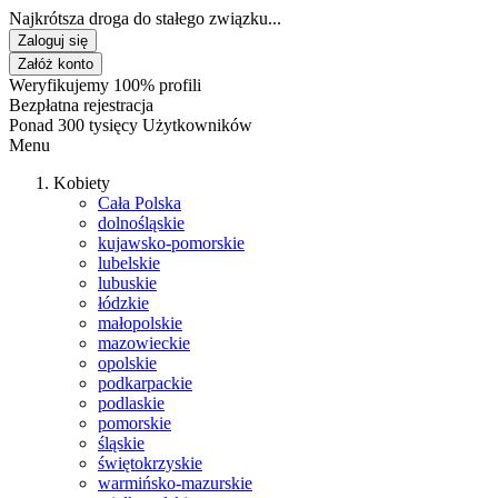
Najkrótsza droga do stałego związku...
Zaloguj się
Załóż konto
Weryfikujemy 100% profili
Bezpłatna rejestracja
Ponad 300 tysięcy Użytkowników
Menu
Kobiety
Cała Polska
dolnośląskie
kujawsko-pomorskie
lubelskie
lubuskie
łódzkie
małopolskie
mazowieckie
opolskie
podkarpackie
podlaskie
pomorskie
śląskie
świętokrzyskie
warmińsko-mazurskie