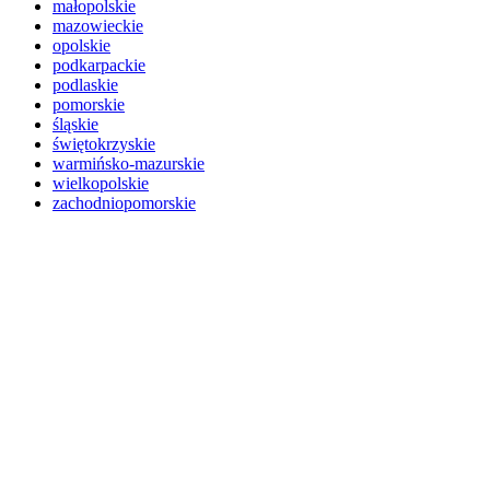
małopolskie
mazowieckie
opolskie
podkarpackie
podlaskie
pomorskie
śląskie
świętokrzyskie
warmińsko-mazurskie
wielkopolskie
zachodniopomorskie