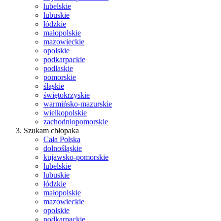
lubelskie
lubuskie
łódzkie
małopolskie
mazowieckie
opolskie
podkarpackie
podlaskie
pomorskie
śląskie
świętokrzyskie
warmińsko-mazurskie
wielkopolskie
zachodniopomorskie
Szukam chłopaka
Cała Polska
dolnośląskie
kujawsko-pomorskie
lubelskie
lubuskie
łódzkie
małopolskie
mazowieckie
opolskie
podkarpackie