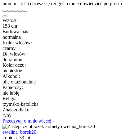
hmmm... jeśli chcesz się czegoś o mnie dowiedzieć po prostu...
Wzrost:
158 cm
Budowa ciała:
normalna
Kolor włósów:
czarny
Dł. włosów:
do ramion
Kolor oczu:
niebieskie
Alkohol:
piję okazjonalnie
Papierosy:
nie lubię
Religia:
rzymsko-katolicka
Znak zodiaku:
ryby
Przeczytaj o mnie więcej »
ewelina_borek20
kobieta, 39 lat