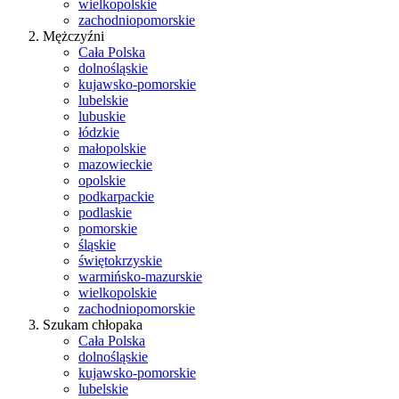
wielkopolskie
zachodniopomorskie
Mężczyźni
Cała Polska
dolnośląskie
kujawsko-pomorskie
lubelskie
lubuskie
łódzkie
małopolskie
mazowieckie
opolskie
podkarpackie
podlaskie
pomorskie
śląskie
świętokrzyskie
warmińsko-mazurskie
wielkopolskie
zachodniopomorskie
Szukam chłopaka
Cała Polska
dolnośląskie
kujawsko-pomorskie
lubelskie