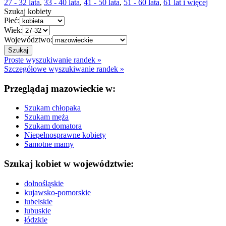
27 - 32 lata
,
33 - 40 lata
,
41 - 50 lata
,
51 - 60 lata
,
61 lat i więcej
Szukaj kobiety
Płeć:
Wiek:
Województwo:
Proste wyszukiwanie randek »
Szczegółowe wyszukiwanie randek »
Przeglądaj mazowieckie w:
Szukam chłopaka
Szukam męża
Szukam domatora
Niepełnosprawne kobiety
Samotne mamy
Szukaj kobiet w województwie:
dolnośląskie
kujawsko-pomorskie
lubelskie
lubuskie
łódzkie