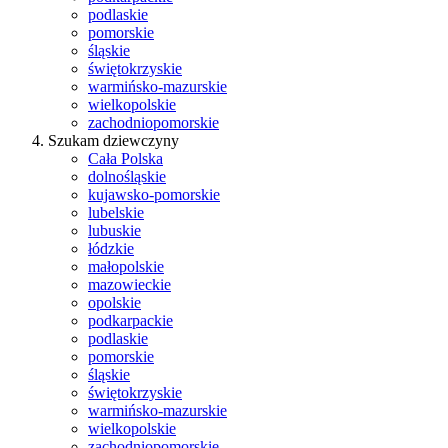
podlaskie
pomorskie
śląskie
świętokrzyskie
warmińsko-mazurskie
wielkopolskie
zachodniopomorskie
Szukam dziewczyny
Cała Polska
dolnośląskie
kujawsko-pomorskie
lubelskie
lubuskie
łódzkie
małopolskie
mazowieckie
opolskie
podkarpackie
podlaskie
pomorskie
śląskie
świętokrzyskie
warmińsko-mazurskie
wielkopolskie
zachodniopomorskie