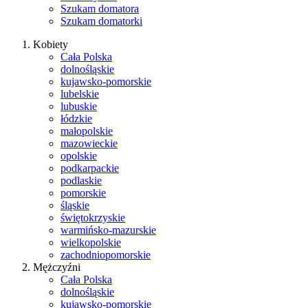
Szukam domatora
Szukam domatorki
Kobiety
Cała Polska
dolnośląskie
kujawsko-pomorskie
lubelskie
lubuskie
łódzkie
małopolskie
mazowieckie
opolskie
podkarpackie
podlaskie
pomorskie
śląskie
świętokrzyskie
warmińsko-mazurskie
wielkopolskie
zachodniopomorskie
Mężczyźni
Cała Polska
dolnośląskie
kujawsko-pomorskie