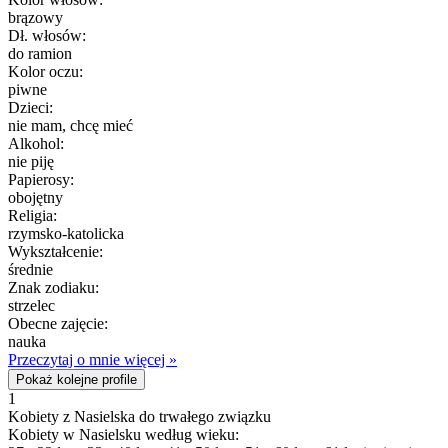
brązowy
Dł. włosów:
do ramion
Kolor oczu:
piwne
Dzieci:
nie mam, chcę mieć
Alkohol:
nie piję
Papierosy:
obojętny
Religia:
rzymsko-katolicka
Wykształcenie:
średnie
Znak zodiaku:
strzelec
Obecne zajęcie:
nauka
Przeczytaj o mnie więcej »
Pokaż kolejne profile
1
Kobiety z Nasielska do trwałego związku
Kobiety w Nasielsku według wieku: