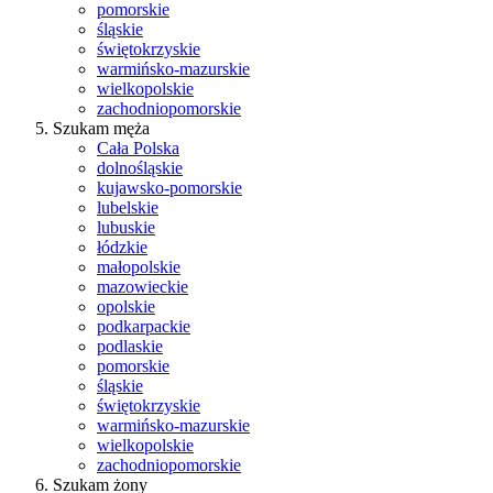
pomorskie
śląskie
świętokrzyskie
warmińsko-mazurskie
wielkopolskie
zachodniopomorskie
Szukam męża
Cała Polska
dolnośląskie
kujawsko-pomorskie
lubelskie
lubuskie
łódzkie
małopolskie
mazowieckie
opolskie
podkarpackie
podlaskie
pomorskie
śląskie
świętokrzyskie
warmińsko-mazurskie
wielkopolskie
zachodniopomorskie
Szukam żony