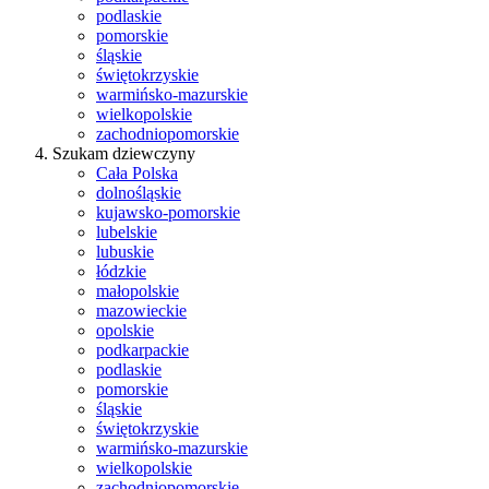
podlaskie
pomorskie
śląskie
świętokrzyskie
warmińsko-mazurskie
wielkopolskie
zachodniopomorskie
Szukam dziewczyny
Cała Polska
dolnośląskie
kujawsko-pomorskie
lubelskie
lubuskie
łódzkie
małopolskie
mazowieckie
opolskie
podkarpackie
podlaskie
pomorskie
śląskie
świętokrzyskie
warmińsko-mazurskie
wielkopolskie
zachodniopomorskie