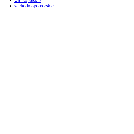
wielkopolskie
zachodniopomorskie