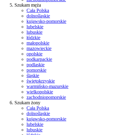
Szukam męża
Cała Polska
dolnośląskie
kujawsko-pomorskie
lubelskie
lubuskie
łódzkie
małopolskie
mazowieckie
opolskie
podkarpackie
podlaskie
pomorskie
śląskie
świętokrzyskie
warmińsko-mazurskie
wielkopolskie
zachodniopomorskie
Szukam żony
Cała Polska
dolnośląskie
kujawsko-pomorskie
lubelskie
lubuskie