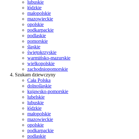
lubuskie
łódzkie
małopolskie
mazowieckie
opolskie
podkarpackie
podlaskie
pomorskie
śląskie
świętokrzyskie
warmińsko-mazurskie
wielkopolskie
zachodniopomorskie
Szukam dziewczyny
Cała Polska
dolnośląskie
kujawsko-pomorskie
lubelskie
lubuskie
łódzkie
małopolskie
mazowieckie
opolskie
podkarpackie
podlaskie