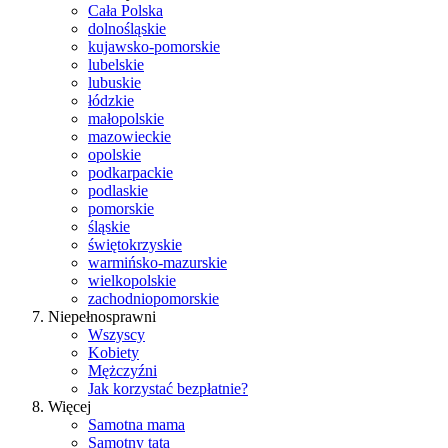
Cała Polska
dolnośląskie
kujawsko-pomorskie
lubelskie
lubuskie
łódzkie
małopolskie
mazowieckie
opolskie
podkarpackie
podlaskie
pomorskie
śląskie
świętokrzyskie
warmińsko-mazurskie
wielkopolskie
zachodniopomorskie
Niepełnosprawni
Wszyscy
Kobiety
Mężczyźni
Jak korzystać bezpłatnie?
Więcej
Samotna mama
Samotny tata