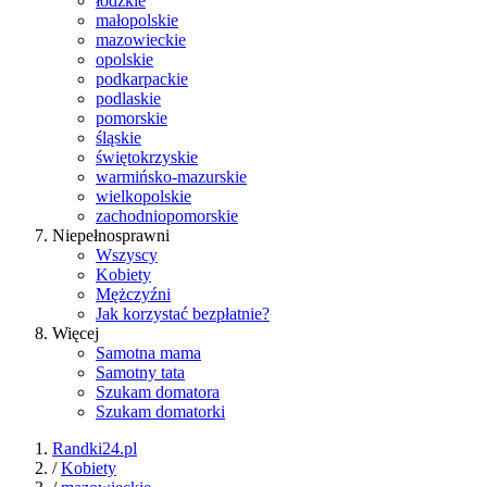
łódzkie
małopolskie
mazowieckie
opolskie
podkarpackie
podlaskie
pomorskie
śląskie
świętokrzyskie
warmińsko-mazurskie
wielkopolskie
zachodniopomorskie
Niepełnosprawni
Wszyscy
Kobiety
Mężczyźni
Jak korzystać bezpłatnie?
Więcej
Samotna mama
Samotny tata
Szukam domatora
Szukam domatorki
Randki24.pl
/
Kobiety