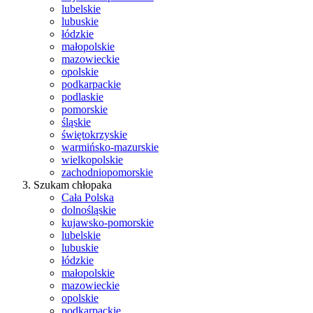
lubelskie
lubuskie
łódzkie
małopolskie
mazowieckie
opolskie
podkarpackie
podlaskie
pomorskie
śląskie
świętokrzyskie
warmińsko-mazurskie
wielkopolskie
zachodniopomorskie
Szukam chłopaka
Cała Polska
dolnośląskie
kujawsko-pomorskie
lubelskie
lubuskie
łódzkie
małopolskie
mazowieckie
opolskie
podkarpackie