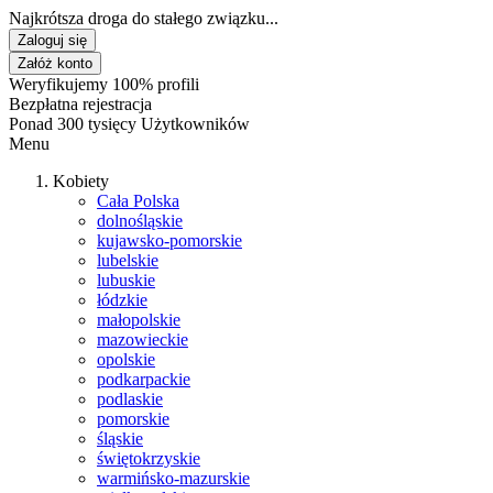
Najkrótsza droga do stałego związku...
Zaloguj się
Załóż konto
Weryfikujemy 100% profili
Bezpłatna rejestracja
Ponad 300 tysięcy Użytkowników
Menu
Kobiety
Cała Polska
dolnośląskie
kujawsko-pomorskie
lubelskie
lubuskie
łódzkie
małopolskie
mazowieckie
opolskie
podkarpackie
podlaskie
pomorskie
śląskie
świętokrzyskie
warmińsko-mazurskie