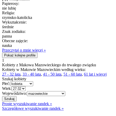
Papierosy:
nie lubię
Religia:
rzymsko-katolicka
Wykształcenie:
średnie
Znak zodiaku:
panna
Obecne zajęcie:
nauka
Przeczytaj o mnie więcej »
Pokaż kolejne profile
1
Kobiety z Makowa Mazowieckiego do trwałego związku
Kobiety w Makowie Mazowieckim według wieku:
27 - 32 lata
,
33 - 40 lata
,
41 - 50 lata
,
51 - 60 lata
,
61 lat i więcej
Szukaj kobiety
Płeć:
Wiek:
Województwo:
Proste wyszukiwanie randek »
Szczegółowe wyszukiwanie randek »