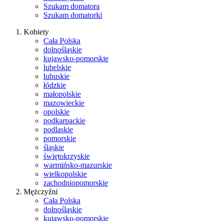
Szukam domatora
Szukam domatorki
Kobiety
Cała Polska
dolnośląskie
kujawsko-pomorskie
lubelskie
lubuskie
łódzkie
małopolskie
mazowieckie
opolskie
podkarpackie
podlaskie
pomorskie
śląskie
świętokrzyskie
warmińsko-mazurskie
wielkopolskie
zachodniopomorskie
Mężczyźni
Cała Polska
dolnośląskie
kujawsko-pomorskie