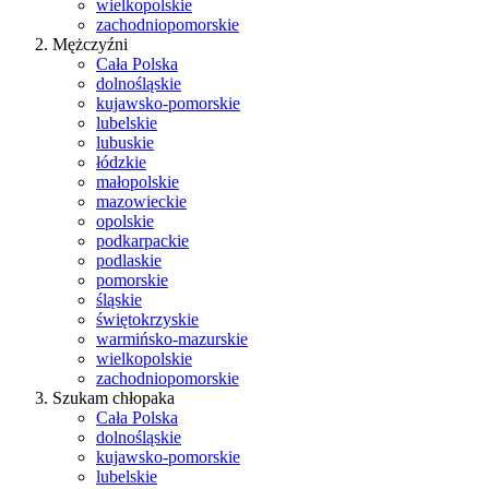
wielkopolskie
zachodniopomorskie
Mężczyźni
Cała Polska
dolnośląskie
kujawsko-pomorskie
lubelskie
lubuskie
łódzkie
małopolskie
mazowieckie
opolskie
podkarpackie
podlaskie
pomorskie
śląskie
świętokrzyskie
warmińsko-mazurskie
wielkopolskie
zachodniopomorskie
Szukam chłopaka
Cała Polska
dolnośląskie
kujawsko-pomorskie
lubelskie