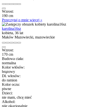
Wzrost:
190 cm
Przeczytaj o mnie więcej »
karolina16sz
kobieta, 36 lat
Maków Mazowiecki, mazowieckie
Wzrost:
170 cm
Budowa ciała:
normalna
Kolor włósów:
brązowy
Dł. włosów:
do ramion
Kolor oczu:
piwne
Dzieci:
nie mam, chcę mieć
Alkohol:
piję okazjonalnie