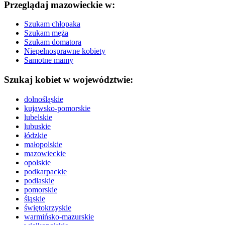
Przeglądaj mazowieckie w:
Szukam chłopaka
Szukam męża
Szukam domatora
Niepełnosprawne kobiety
Samotne mamy
Szukaj kobiet w województwie:
dolnośląskie
kujawsko-pomorskie
lubelskie
lubuskie
łódzkie
małopolskie
mazowieckie
opolskie
podkarpackie
podlaskie
pomorskie
śląskie
świętokrzyskie
warmińsko-mazurskie