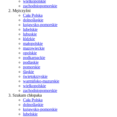
wielkopolskie
zachodniopomorskie
Mężczyźni
Cała Polska
dolnośląskie
kujawsko-pomorskie
lubelskie
lubuskie
łódzkie
małopolskie
mazowieckie
opolskie
podkarpackie
podlaskie
pomorskie
śląskie
świętokrzyskie
warmińsko-mazurskie
wielkopolskie
zachodniopomorskie
Szukam chłopaka
Cała Polska
dolnośląskie
kujawsko-pomorskie
lubelskie