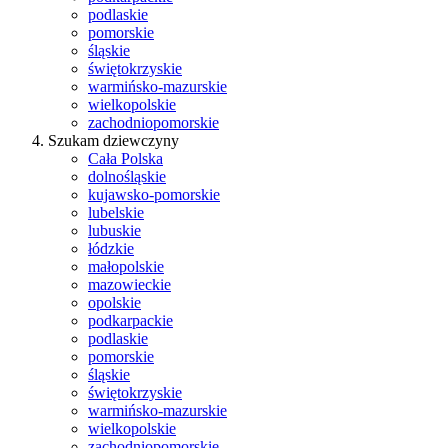
podlaskie
pomorskie
śląskie
świętokrzyskie
warmińsko-mazurskie
wielkopolskie
zachodniopomorskie
Szukam dziewczyny
Cała Polska
dolnośląskie
kujawsko-pomorskie
lubelskie
lubuskie
łódzkie
małopolskie
mazowieckie
opolskie
podkarpackie
podlaskie
pomorskie
śląskie
świętokrzyskie
warmińsko-mazurskie
wielkopolskie
zachodniopomorskie