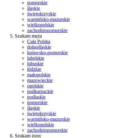
pomorskie
śląskie
świętokrzyskie
warmińsko-mazurskie
wielkopolskie
zachodniopomorskie
Szukam męża
Cała Polska
dolnośląskie
kujawsko-pomorskie
lubelskie
lubuskie
łódzkie
małopolskie
mazowieckie
opolskie
podkarpackie
podlaskie
pomorskie
śląskie
świętokrzyskie
warmińsko-mazurskie
wielkopolskie
zachodniopomorskie
Szukam żony