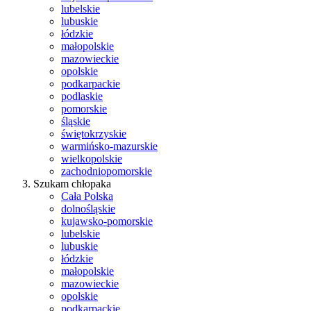
lubelskie
lubuskie
łódzkie
małopolskie
mazowieckie
opolskie
podkarpackie
podlaskie
pomorskie
śląskie
świętokrzyskie
warmińsko-mazurskie
wielkopolskie
zachodniopomorskie
Szukam chłopaka
Cała Polska
dolnośląskie
kujawsko-pomorskie
lubelskie
lubuskie
łódzkie
małopolskie
mazowieckie
opolskie
podkarpackie