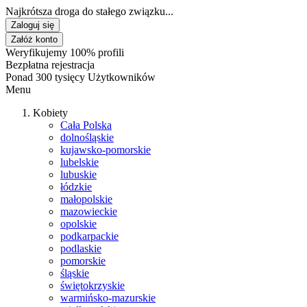
Najkrótsza droga do stałego związku...
Zaloguj się
Załóż konto
Weryfikujemy 100% profili
Bezpłatna rejestracja
Ponad 300 tysięcy Użytkowników
Menu
Kobiety
Cała Polska
dolnośląskie
kujawsko-pomorskie
lubelskie
lubuskie
łódzkie
małopolskie
mazowieckie
opolskie
podkarpackie
podlaskie
pomorskie
śląskie
świętokrzyskie
warmińsko-mazurskie