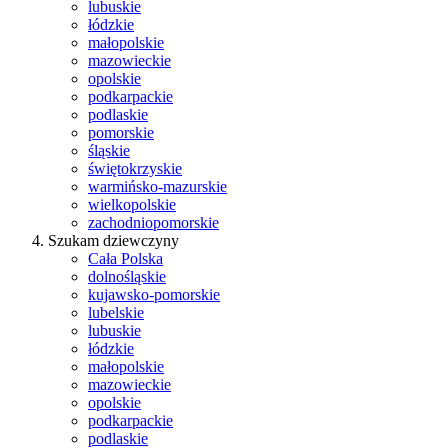
lubuskie
łódzkie
małopolskie
mazowieckie
opolskie
podkarpackie
podlaskie
pomorskie
śląskie
świętokrzyskie
warmińsko-mazurskie
wielkopolskie
zachodniopomorskie
Szukam dziewczyny
Cała Polska
dolnośląskie
kujawsko-pomorskie
lubelskie
lubuskie
łódzkie
małopolskie
mazowieckie
opolskie
podkarpackie
podlaskie