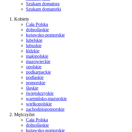
Szukam domatora
Szukam domatorki
Kobiety
Cała Polska
dolnośląskie
kujawsko-pomorskie
lubelskie
lubuskie
łódzkie
małopolskie
mazowieckie
opolskie
podkarpackie
podlaskie
pomorskie
śląskie
świętokrzyskie
warmińsko-mazurskie
wielkopolskie
zachodniopomorskie
Mężczyźni
Cała Polska
dolnośląskie
kujawsko-pomorskie