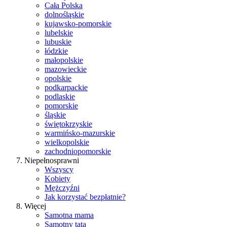
Cała Polska
dolnośląskie
kujawsko-pomorskie
lubelskie
lubuskie
łódzkie
małopolskie
mazowieckie
opolskie
podkarpackie
podlaskie
pomorskie
śląskie
świętokrzyskie
warmińsko-mazurskie
wielkopolskie
zachodniopomorskie
Niepełnosprawni
Wszyscy
Kobiety
Mężczyźni
Jak korzystać bezpłatnie?
Więcej
Samotna mama
Samotny tata