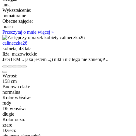
inna
Wykształcenie:
pomaturalne
Obecne zajęcie:
praca
Przeczytaj o mnie więcej »
calineczka26
kobieta, 43 lata
Iłża, mazowieckie
JESTEM... jaka jestem...;) nikt i nic tego nie zmieni;P ...
Wzrost:
158 cm
Budowa ciała:
normalna
Kolor włósów:
rudy
Dł. włosów:
długie
Kolor oczu:
szare
Dzieci:
nie mam, chcę mieć