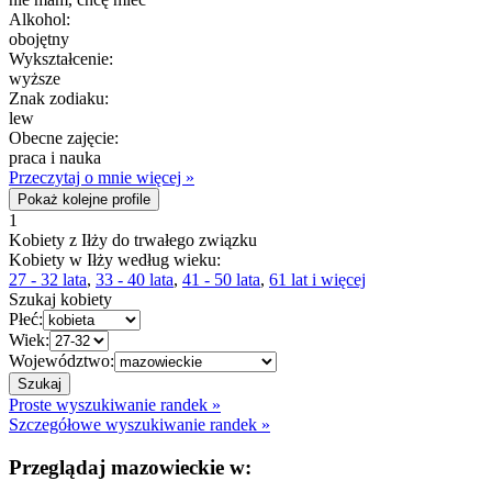
Alkohol:
obojętny
Wykształcenie:
wyższe
Znak zodiaku:
lew
Obecne zajęcie:
praca i nauka
Przeczytaj o mnie więcej »
Pokaż kolejne profile
1
Kobiety z Iłży do trwałego związku
Kobiety w Iłży według wieku:
27 - 32 lata
,
33 - 40 lata
,
41 - 50 lata
,
61 lat i więcej
Szukaj kobiety
Płeć:
Wiek:
Województwo:
Proste wyszukiwanie randek »
Szczegółowe wyszukiwanie randek »
Przeglądaj mazowieckie w: