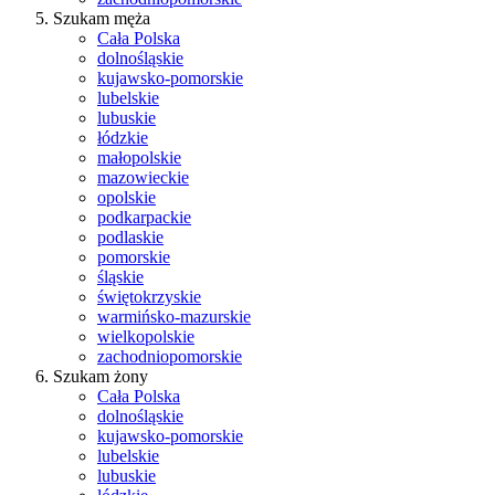
Szukam męża
Cała Polska
dolnośląskie
kujawsko-pomorskie
lubelskie
lubuskie
łódzkie
małopolskie
mazowieckie
opolskie
podkarpackie
podlaskie
pomorskie
śląskie
świętokrzyskie
warmińsko-mazurskie
wielkopolskie
zachodniopomorskie
Szukam żony
Cała Polska
dolnośląskie
kujawsko-pomorskie
lubelskie
lubuskie