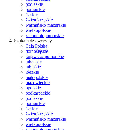
podlaskie
pomorskie
śląskie
świętokrzyskie
warmińsko-mazurskie
wielkopolskie
zachodniopomorskie
Szukam dziewczyny
Cała Polska
dolnośląskie
kujawsko-pomorskie
lubelskie
lubuskie
łódzkie
małopolskie
mazowieckie
opolskie
podkarpackie
podlaskie
pomorskie
śląskie
świętokrzyskie
warmińsko-mazurskie
wielkopolskie
zachodniopomorskie