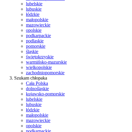
lubelskie
lubuskie
łódzkie
małopolskie
mazowieckie
opolskie
podkarpackie
podlaskie
pomorskie
śląskie
świętokrzyskie
warmińsko-mazurskie
wielkopolskie
zachodniopomorskie
Szukam chłopaka
Cała Polska
dolnośląskie
kujawsko-pomorskie
lubelskie
lubuskie
łódzkie
małopolskie
mazowieckie
opolskie
podkarpackie