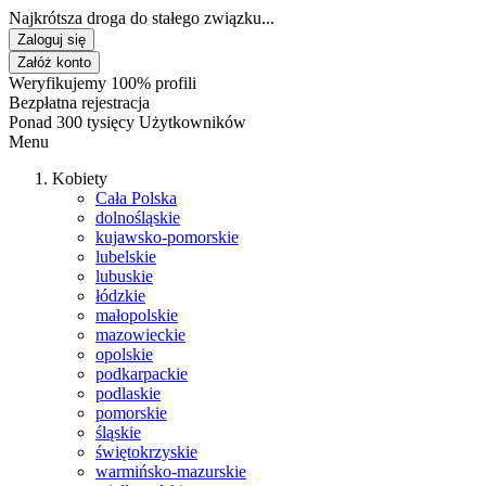
Najkrótsza droga do stałego związku...
Zaloguj się
Załóż konto
Weryfikujemy 100% profili
Bezpłatna rejestracja
Ponad 300 tysięcy Użytkowników
Menu
Kobiety
Cała Polska
dolnośląskie
kujawsko-pomorskie
lubelskie
lubuskie
łódzkie
małopolskie
mazowieckie
opolskie
podkarpackie
podlaskie
pomorskie
śląskie
świętokrzyskie
warmińsko-mazurskie