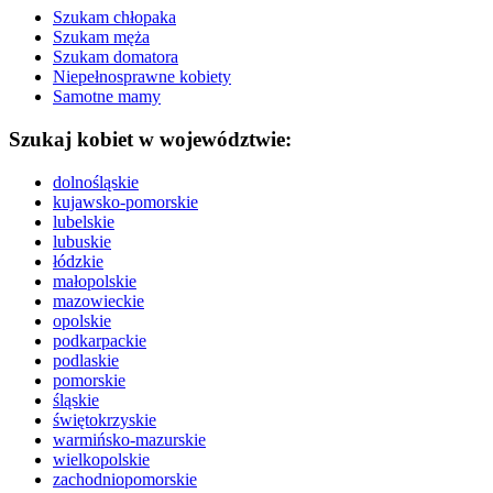
Szukam chłopaka
Szukam męża
Szukam domatora
Niepełnosprawne kobiety
Samotne mamy
Szukaj kobiet w województwie:
dolnośląskie
kujawsko-pomorskie
lubelskie
lubuskie
łódzkie
małopolskie
mazowieckie
opolskie
podkarpackie
podlaskie
pomorskie
śląskie
świętokrzyskie
warmińsko-mazurskie
wielkopolskie
zachodniopomorskie