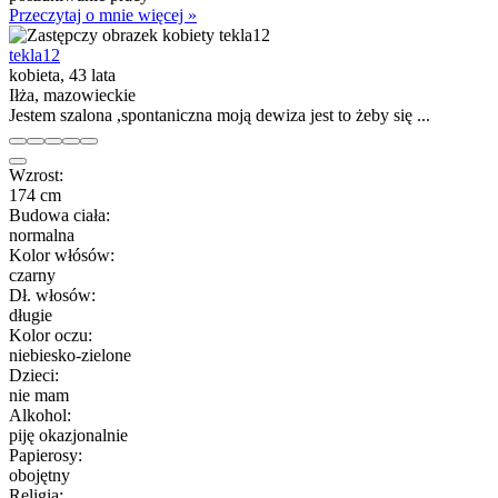
Przeczytaj o mnie więcej »
tekla12
kobieta, 43 lata
Iłża, mazowieckie
Jestem szalona ,spontaniczna moją dewiza jest to żeby się ...
Wzrost:
174 cm
Budowa ciała:
normalna
Kolor włósów:
czarny
Dł. włosów:
długie
Kolor oczu:
niebiesko-zielone
Dzieci:
nie mam
Alkohol:
piję okazjonalnie
Papierosy:
obojętny
Religia: