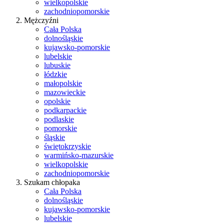
wielkopolskie
zachodniopomorskie
Mężczyźni
Cała Polska
dolnośląskie
kujawsko-pomorskie
lubelskie
lubuskie
łódzkie
małopolskie
mazowieckie
opolskie
podkarpackie
podlaskie
pomorskie
śląskie
świętokrzyskie
warmińsko-mazurskie
wielkopolskie
zachodniopomorskie
Szukam chłopaka
Cała Polska
dolnośląskie
kujawsko-pomorskie
lubelskie