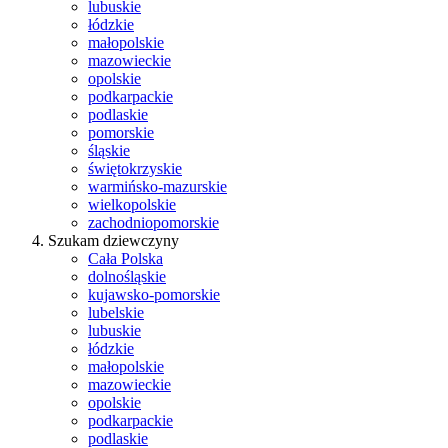
lubuskie
łódzkie
małopolskie
mazowieckie
opolskie
podkarpackie
podlaskie
pomorskie
śląskie
świętokrzyskie
warmińsko-mazurskie
wielkopolskie
zachodniopomorskie
Szukam dziewczyny
Cała Polska
dolnośląskie
kujawsko-pomorskie
lubelskie
lubuskie
łódzkie
małopolskie
mazowieckie
opolskie
podkarpackie
podlaskie