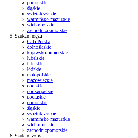
pomorskie
śląskie
świętokrzyskie
warmińsko-mazurskie
wielkopolskie
zachodniopomorskie
Szukam męża
Cała Polska
dolnośląskie
kujawsko-pomorskie
lubelskie
lubuskie
łódzkie
małopolskie
mazowieckie
opolskie
podkarpackie
podlaskie
pomorskie
śląskie
świętokrzyskie
warmińsko-mazurskie
wielkopolskie
zachodniopomorskie
Szukam żony