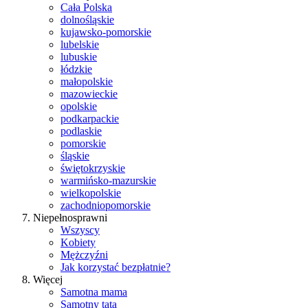
Cała Polska
dolnośląskie
kujawsko-pomorskie
lubelskie
lubuskie
łódzkie
małopolskie
mazowieckie
opolskie
podkarpackie
podlaskie
pomorskie
śląskie
świętokrzyskie
warmińsko-mazurskie
wielkopolskie
zachodniopomorskie
Niepełnosprawni
Wszyscy
Kobiety
Mężczyźni
Jak korzystać bezpłatnie?
Więcej
Samotna mama
Samotny tata