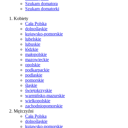
Szukam domatora
Szukam domatorki
Kobiety
Cała Polska
dolnośląskie
kujawsko-pomorskie
lubelskie
lubuskie
łódzkie
małopolskie
mazowieckie
opolskie
podkarpackie
podlaskie
pomorskie
śląskie
świętokrzyskie
warmińsko-mazurskie
wielkopolskie
zachodniopomorskie
Mężczyźni
Cała Polska
dolnośląskie
kujawsko-pomorskie