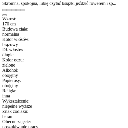
Skromna, spokojna, lubię czytać książki jeździć rowerem i sp...
Wzrost:
170 cm
Budowa ciała:
normalna
Kolor włósów:
brązowy
Dł. włosów:
długie
Kolor oczu:
zielone
Alkohol:
obojętny
Papierosy:
obojętny
Religia:
inna
Wykształcenie:
niepełne wyższe
Znak zodiaku:
baran
Obecne zajęcie:
poszukiwanie pracy