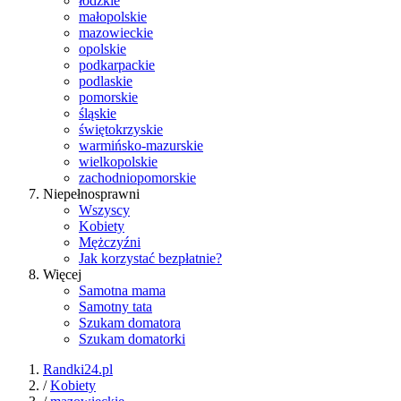
łódzkie
małopolskie
mazowieckie
opolskie
podkarpackie
podlaskie
pomorskie
śląskie
świętokrzyskie
warmińsko-mazurskie
wielkopolskie
zachodniopomorskie
Niepełnosprawni
Wszyscy
Kobiety
Mężczyźni
Jak korzystać bezpłatnie?
Więcej
Samotna mama
Samotny tata
Szukam domatora
Szukam domatorki
Randki24.pl
/
Kobiety