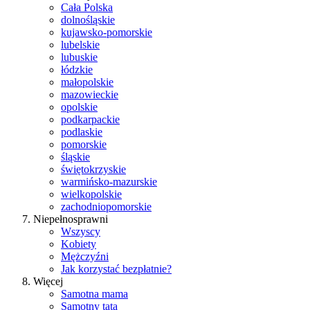
Cała Polska
dolnośląskie
kujawsko-pomorskie
lubelskie
lubuskie
łódzkie
małopolskie
mazowieckie
opolskie
podkarpackie
podlaskie
pomorskie
śląskie
świętokrzyskie
warmińsko-mazurskie
wielkopolskie
zachodniopomorskie
Niepełnosprawni
Wszyscy
Kobiety
Mężczyźni
Jak korzystać bezpłatnie?
Więcej
Samotna mama
Samotny tata