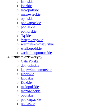
lubuskie
łódzkie
małopolskie
mazowieckie
opolskie
podkarpackie
podlaskie
pomorskie
śląskie
świętokrzyskie
warmińsko-mazurskie
wielkopolskie
zachodniopomorskie
Szukam dziewczyny
Cała Polska
dolnośląskie
kujawsko-pomorskie
lubelskie
lubuskie
łódzkie
małopolskie
mazowieckie
opolskie
podkarpackie
podlaskie