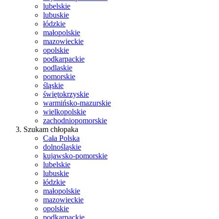
lubelskie
lubuskie
łódzkie
małopolskie
mazowieckie
opolskie
podkarpackie
podlaskie
pomorskie
śląskie
świętokrzyskie
warmińsko-mazurskie
wielkopolskie
zachodniopomorskie
Szukam chłopaka
Cała Polska
dolnośląskie
kujawsko-pomorskie
lubelskie
lubuskie
łódzkie
małopolskie
mazowieckie
opolskie
podkarpackie