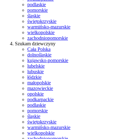
podlaskie
pomorskie
śląskie
świętokrzyskie
warmińsko-mazurskie
wielkopolskie
zachodniopomorskie
Szukam dziewczyny
Cała Polska
dolnośląskie
kujawsko-pomorskie
lubelskie
lubuskie
łódzkie
małopolskie
mazowieckie
opolskie
podkarpackie
podlaskie
pomorskie
śląskie
świętokrzyskie
warmińsko-mazurskie
wielkopolskie
zachodniopomorskie