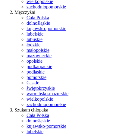
wielkopolskie
zachodniopomorskie
Mężczyźni
Cała Polska
dolnośląskie
kujawsko-pomorskie
lubelskie
lubuskie
łódzkie
małopolskie
mazowieckie
opolskie
podkarpackie
podlaskie
pomorskie
śląskie
świętokrzyskie
warmińsko-mazurskie
wielkopolskie
zachodniopomorskie
Szukam chłopaka
Cała Polska
dolnośląskie
kujawsko-pomorskie
lubelskie