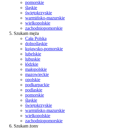
pomorskie
śląskie
świętokrzyskie
warmińsko-mazurskie
wielkopolskie
zachodniopomorskie
Szukam męża
Cała Polska
dolnośląskie
kujawsko-pomorskie
lubelskie
lubuskie
łódzkie
małopolskie
mazowieckie
opolskie
podkarpackie
podlaskie
pomorskie
śląskie
świętokrzyskie
warmińsko-mazurskie
wielkopolskie
zachodniopomorskie
Szukam żony