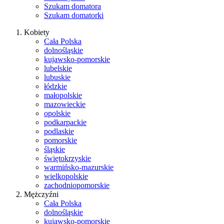
Szukam domatora
Szukam domatorki
Kobiety
Cała Polska
dolnośląskie
kujawsko-pomorskie
lubelskie
lubuskie
łódzkie
małopolskie
mazowieckie
opolskie
podkarpackie
podlaskie
pomorskie
śląskie
świętokrzyskie
warmińsko-mazurskie
wielkopolskie
zachodniopomorskie
Mężczyźni
Cała Polska
dolnośląskie
kujawsko-pomorskie