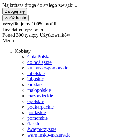
Najkrótsza droga do stałego związku...
Zaloguj się
Załóż konto
Weryfikujemy 100% profili
Bezpłatna rejestracja
Ponad 300 tysięcy Użytkowników
Menu
Kobiety
Cała Polska
dolnośląskie
kujawsko-pomorskie
lubelskie
lubuskie
łódzkie
małopolskie
mazowieckie
opolskie
podkarpackie
podlaskie
pomorskie
śląskie
świętokrzyskie
warmińsko-mazurskie