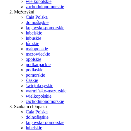
wielkopolskie
zachodniopomorskie
Mężczyźni
Cała Polska
dolnośląskie
kujawsko-pomorskie
lubelskie
lubuskie
łódzkie
małopolskie
mazowieckie
opolskie
podkarpackie
podlaskie
pomorskie
śląskie
świętokrzyskie
warmińsko-mazurskie
wielkopolskie
zachodniopomorskie
Szukam chłopaka
Cała Polska
dolnośląskie
kujawsko-pomorskie
lubelskie