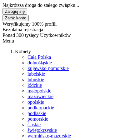
Najkrótsza droga do stałego związku...
Zaloguj się
Załóż konto
Weryfikujemy 100% profili
Bezpłatna rejestracja
Ponad 300 tysięcy Użytkowników
Menu
Kobiety
Cała Polska
dolnośląskie
kujawsko-pomorskie
lubelskie
lubuskie
łódzkie
małopolskie
mazowieckie
opolskie
podkarpackie
podlaskie
pomorskie
śląskie
świętokrzyskie
warmińsko-mazurskie