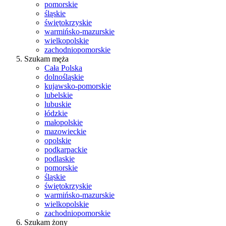
pomorskie
śląskie
świętokrzyskie
warmińsko-mazurskie
wielkopolskie
zachodniopomorskie
Szukam męża
Cała Polska
dolnośląskie
kujawsko-pomorskie
lubelskie
lubuskie
łódzkie
małopolskie
mazowieckie
opolskie
podkarpackie
podlaskie
pomorskie
śląskie
świętokrzyskie
warmińsko-mazurskie
wielkopolskie
zachodniopomorskie
Szukam żony