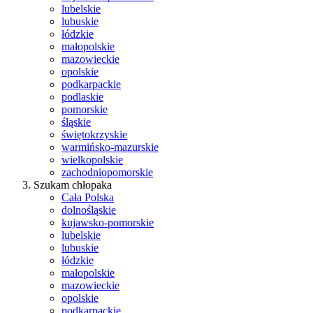
lubelskie
lubuskie
łódzkie
małopolskie
mazowieckie
opolskie
podkarpackie
podlaskie
pomorskie
śląskie
świętokrzyskie
warmińsko-mazurskie
wielkopolskie
zachodniopomorskie
Szukam chłopaka
Cała Polska
dolnośląskie
kujawsko-pomorskie
lubelskie
lubuskie
łódzkie
małopolskie
mazowieckie
opolskie
podkarpackie