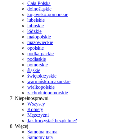
Cała Polska
dolnośląskie
kujawsko-pomorskie
lubelskie
lubuskie
łódzkie
małopolskie
mazowieckie
opolskie
podkarpackie
podlaskie
pomorskie
śląskie
świętokrzyskie
warmińsko-mazurskie
wielkopolskie
zachodniopomorskie
Niepełnosprawni
Wszyscy
Kobiety
Mężczyźni
Jak korzystać bezpłatnie?
Więcej
Samotna mama
Samotny tata