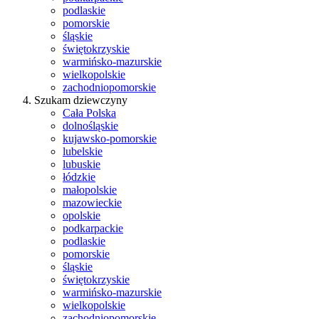
podlaskie
pomorskie
śląskie
świętokrzyskie
warmińsko-mazurskie
wielkopolskie
zachodniopomorskie
Szukam dziewczyny
Cała Polska
dolnośląskie
kujawsko-pomorskie
lubelskie
lubuskie
łódzkie
małopolskie
mazowieckie
opolskie
podkarpackie
podlaskie
pomorskie
śląskie
świętokrzyskie
warmińsko-mazurskie
wielkopolskie
zachodniopomorskie