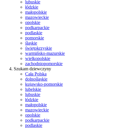
lubuskie
łódzkie
małopolskie
mazowieckie
opolskie
podkarpackie
podlaskie
pomorskie
śląskie
świętokrzyskie
warmińsko-mazurskie
wielkopolskie
zachodniopomorskie
Szukam dziewczyny
Cała Polska
dolnośląskie
kujawsko-pomorskie
lubelskie
lubuskie
łódzkie
małopolskie
mazowieckie
opolskie
podkarpackie
podlaskie