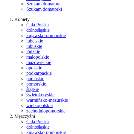
Szukam domatora
Szukam domatorki
Kobiety
Cała Polska
dolnośląskie
kujawsko-pomorskie
lubelskie
lubuskie
łódzkie
małopolskie
mazowieckie
opolskie
podkarpackie
podlaskie
pomorskie
śląskie
świętokrzyskie
warmińsko-mazurskie
wielkopolskie
zachodniopomorskie
Mężczyźni
Cała Polska
dolnośląskie
kujawsko-pomorskie