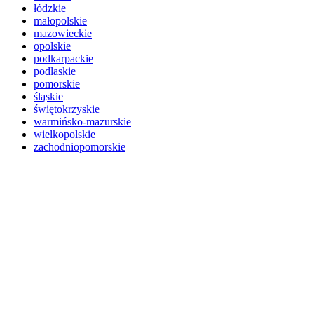
łódzkie
małopolskie
mazowieckie
opolskie
podkarpackie
podlaskie
pomorskie
śląskie
świętokrzyskie
warmińsko-mazurskie
wielkopolskie
zachodniopomorskie