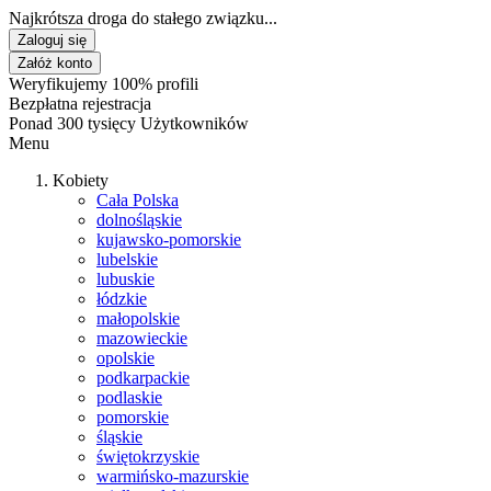
Najkrótsza droga do stałego związku...
Zaloguj się
Załóż konto
Weryfikujemy 100% profili
Bezpłatna rejestracja
Ponad 300 tysięcy Użytkowników
Menu
Kobiety
Cała Polska
dolnośląskie
kujawsko-pomorskie
lubelskie
lubuskie
łódzkie
małopolskie
mazowieckie
opolskie
podkarpackie
podlaskie
pomorskie
śląskie
świętokrzyskie
warmińsko-mazurskie