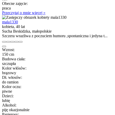
Obecne zajęcie:
praca
Przeczytaj o mnie więcej »
mala1330
kobieta, 40 lat
Sucha Beskidzka, małopolskie
Szczera wrazliwa z poczuciem humoru ,spontaniczna i jedyna t...
Wzrost:
150 cm
Budowa ciała:
szczupła
Kolor włósów:
brązowy
Dł. włosów:
do ramion
Kolor oczu:
piwne
Dzieci:
lubię
Alkohol:
piję okazjonalnie
Papierosy: