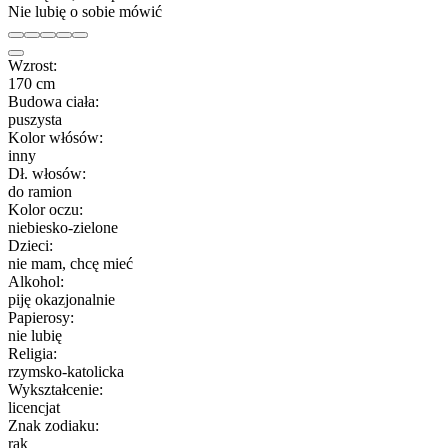
Nie lubię o sobie mówić
Wzrost:
170 cm
Budowa ciała:
puszysta
Kolor włósów:
inny
Dł. włosów:
do ramion
Kolor oczu:
niebiesko-zielone
Dzieci:
nie mam, chcę mieć
Alkohol:
piję okazjonalnie
Papierosy:
nie lubię
Religia:
rzymsko-katolicka
Wykształcenie:
licencjat
Znak zodiaku:
rak