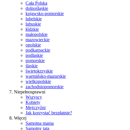
Cała Polska
dolnośląskie
kujawsko-pomorskie
lubelskie
lubuskie
łódzkie
małopolskie
mazowieckie
opolskie
podkarpackie
podlaskie
pomorskie
śląskie
świętokrzyskie
warmińsko-mazurskie
wielkopolskie
zachodniopomorskie
Niepełnosprawni
Wszyscy
Kobiety
Mężczyźni
Jak korzystać bezpłatnie?
Więcej
Samotna mama
Samotny tata