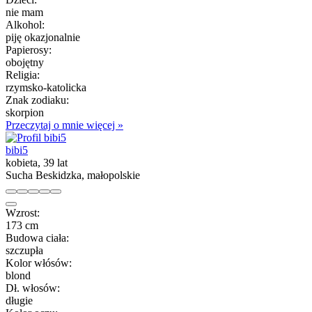
nie mam
Alkohol:
piję okazjonalnie
Papierosy:
obojętny
Religia:
rzymsko-katolicka
Znak zodiaku:
skorpion
Przeczytaj o mnie więcej »
bibi5
kobieta, 39 lat
Sucha Beskidzka, małopolskie
Wzrost:
173 cm
Budowa ciała:
szczupła
Kolor włósów:
blond
Dł. włosów:
długie