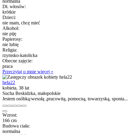
normalna
Dł. włosów:
krótkie
Dzieci:
nie mam, chcę mieć
Alkohol:
nie piję
Papierosy:
nie lubię
Religia:
rzymsko-katolicka
Obecne zajęcie:
praca
Przeczytaj o mnie więcej »
hela22
kobieta, 38 lat
Sucha Beskidzka, małopolskie
Jestem osóbką:wesołą ,pracowitą, pomocną, towarzyską, sponta...
Wzrost:
166 cm
Budowa ciała:
normalna