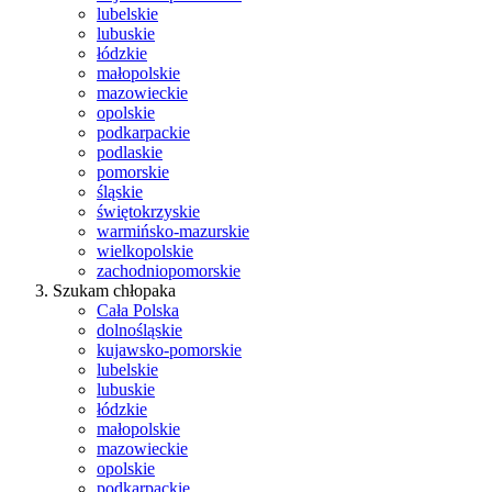
lubelskie
lubuskie
łódzkie
małopolskie
mazowieckie
opolskie
podkarpackie
podlaskie
pomorskie
śląskie
świętokrzyskie
warmińsko-mazurskie
wielkopolskie
zachodniopomorskie
Szukam chłopaka
Cała Polska
dolnośląskie
kujawsko-pomorskie
lubelskie
lubuskie
łódzkie
małopolskie
mazowieckie
opolskie
podkarpackie