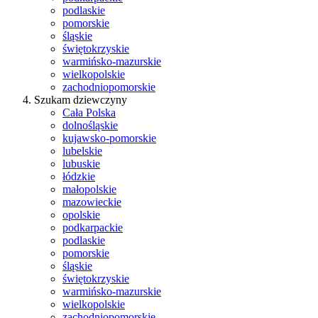
podlaskie
pomorskie
śląskie
świętokrzyskie
warmińsko-mazurskie
wielkopolskie
zachodniopomorskie
Szukam dziewczyny
Cała Polska
dolnośląskie
kujawsko-pomorskie
lubelskie
lubuskie
łódzkie
małopolskie
mazowieckie
opolskie
podkarpackie
podlaskie
pomorskie
śląskie
świętokrzyskie
warmińsko-mazurskie
wielkopolskie
zachodniopomorskie