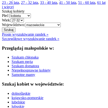
23 - 26 lata
,
27 - 32 lata
,
33 - 40 lata
,
41 - 50 lata
,
51 - 60 lata
,
61 lat
i więcej
Szukaj kobiety
Płeć:
Wiek:
Województwo:
Proste wyszukiwanie randek »
Szczegółowe wyszukiwanie randek »
Przeglądaj małopolskie w:
Szukam chłopaka
Szukam męża
Szukam domatora
Niepełnosprawne kobiety
Samotne mamy
Szukaj kobiet w województwie:
dolnośląskie
kujawsko-pomorskie
lubelskie
lubuskie