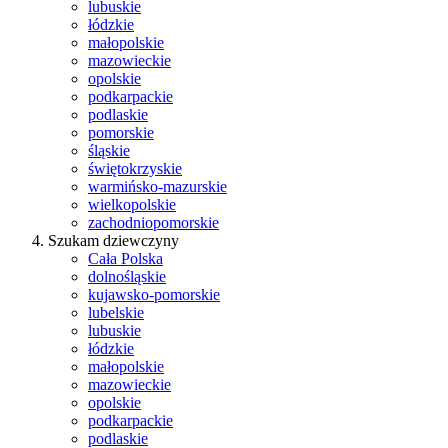
lubuskie
łódzkie
małopolskie
mazowieckie
opolskie
podkarpackie
podlaskie
pomorskie
śląskie
świętokrzyskie
warmińsko-mazurskie
wielkopolskie
zachodniopomorskie
Szukam dziewczyny
Cała Polska
dolnośląskie
kujawsko-pomorskie
lubelskie
lubuskie
łódzkie
małopolskie
mazowieckie
opolskie
podkarpackie
podlaskie