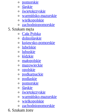
pomorskie
śląskie
świętokrzyskie
warmińsko-mazurskie
wielkopolskie
zachodniopomorskie
Szukam męża
Cała Polska
dolnośląskie
kujawsko-pomorskie
lubelskie
lubuskie
łódzkie
małopolskie
mazowieckie
opolskie
podkarpackie
podlaskie
pomorskie
śląskie
świętokrzyskie
warmińsko-mazurskie
wielkopolskie
zachodniopomorskie
Szukam żony