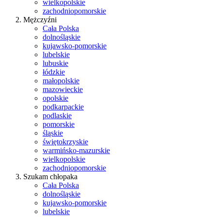
wielkopolskie
zachodniopomorskie
Mężczyźni
Cała Polska
dolnośląskie
kujawsko-pomorskie
lubelskie
lubuskie
łódzkie
małopolskie
mazowieckie
opolskie
podkarpackie
podlaskie
pomorskie
śląskie
świętokrzyskie
warmińsko-mazurskie
wielkopolskie
zachodniopomorskie
Szukam chłopaka
Cała Polska
dolnośląskie
kujawsko-pomorskie
lubelskie