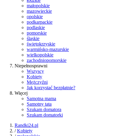
łódzkie
małopolskie
mazowieckie
opolskie
podkarpackie
podlaskie
pomorskie
śląskie
świętokrzyskie
warmińsko-mazurskie
wielkopolskie
zachodniopomorskie
Niepełnosprawni
Wszyscy
Kobiety
Mężczyźni
Jak korzystać bezpłatnie?
Więcej
Samotna mama
Samotny tata
Szukam domatora
Szukam domatorki
Randki24.pl
/
Kobiety