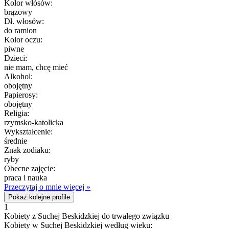
Kolor włósów:
brązowy
Dł. włosów:
do ramion
Kolor oczu:
piwne
Dzieci:
nie mam, chcę mieć
Alkohol:
obojętny
Papierosy:
obojętny
Religia:
rzymsko-katolicka
Wykształcenie:
średnie
Znak zodiaku:
ryby
Obecne zajęcie:
praca i nauka
Przeczytaj o mnie więcej »
Pokaż kolejne profile
1
Kobiety z Suchej Beskidzkiej do trwałego związku
Kobiety w Suchej Beskidzkiej według wieku: