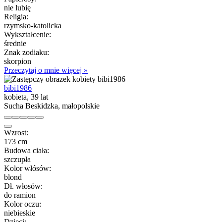
nie lubię
Religia:
rzymsko-katolicka
Wykształcenie:
średnie
Znak zodiaku:
skorpion
Przeczytaj o mnie więcej »
bibi1986
kobieta, 39 lat
Sucha Beskidzka, małopolskie
Wzrost:
173 cm
Budowa ciała:
szczupła
Kolor włósów:
blond
Dł. włosów:
do ramion
Kolor oczu:
niebieskie
Dzieci: