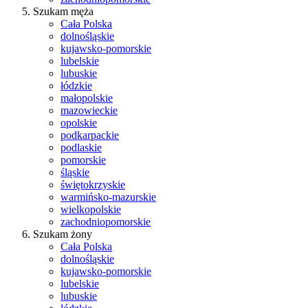
Szukam męża
Cała Polska
dolnośląskie
kujawsko-pomorskie
lubelskie
lubuskie
łódzkie
małopolskie
mazowieckie
opolskie
podkarpackie
podlaskie
pomorskie
śląskie
świętokrzyskie
warmińsko-mazurskie
wielkopolskie
zachodniopomorskie
Szukam żony
Cała Polska
dolnośląskie
kujawsko-pomorskie
lubelskie
lubuskie