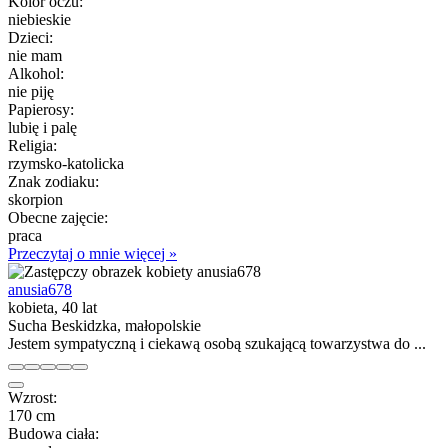
Kolor oczu:
niebieskie
Dzieci:
nie mam
Alkohol:
nie piję
Papierosy:
lubię i palę
Religia:
rzymsko-katolicka
Znak zodiaku:
skorpion
Obecne zajęcie:
praca
Przeczytaj o mnie więcej »
anusia678
kobieta, 40 lat
Sucha Beskidzka, małopolskie
Jestem sympatyczną i ciekawą osobą szukającą towarzystwa do ...
Wzrost:
170 cm
Budowa ciała: