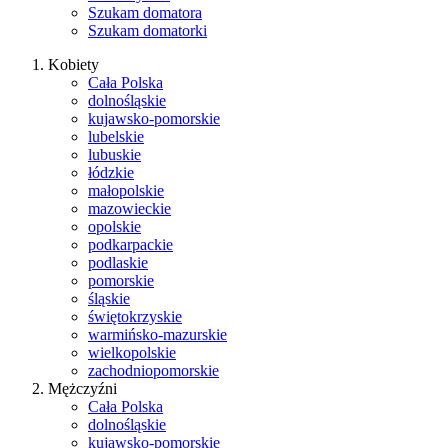
Szukam domatora
Szukam domatorki
Kobiety
Cała Polska
dolnośląskie
kujawsko-pomorskie
lubelskie
lubuskie
łódzkie
małopolskie
mazowieckie
opolskie
podkarpackie
podlaskie
pomorskie
śląskie
świętokrzyskie
warmińsko-mazurskie
wielkopolskie
zachodniopomorskie
Mężczyźni
Cała Polska
dolnośląskie
kujawsko-pomorskie