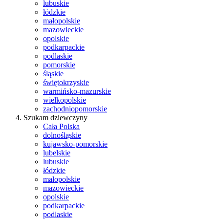
lubuskie
łódzkie
małopolskie
mazowieckie
opolskie
podkarpackie
podlaskie
pomorskie
śląskie
świętokrzyskie
warmińsko-mazurskie
wielkopolskie
zachodniopomorskie
Szukam dziewczyny
Cała Polska
dolnośląskie
kujawsko-pomorskie
lubelskie
lubuskie
łódzkie
małopolskie
mazowieckie
opolskie
podkarpackie
podlaskie