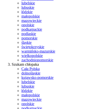
lubelskie
lubuskie
łódzkie
małopolskie
mazowieckie
opolskie
podkarpackie
podlaskie
pomorskie
śląskie
świętokrzyskie
warmińsko-mazurskie
wielkopolskie
zachodniopomorskie
Szukam chłopaka
Cała Polska
dolnośląskie
kujawsko-pomorskie
lubelskie
lubuskie
łódzkie
małopolskie
mazowieckie
opolskie
podkarpackie