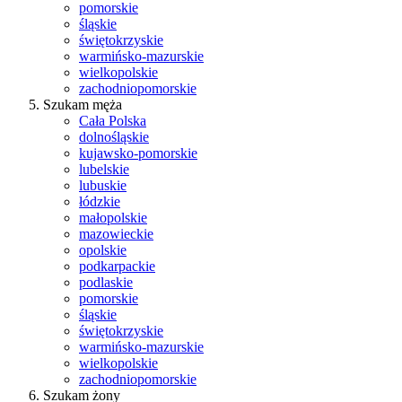
pomorskie
śląskie
świętokrzyskie
warmińsko-mazurskie
wielkopolskie
zachodniopomorskie
Szukam męża
Cała Polska
dolnośląskie
kujawsko-pomorskie
lubelskie
lubuskie
łódzkie
małopolskie
mazowieckie
opolskie
podkarpackie
podlaskie
pomorskie
śląskie
świętokrzyskie
warmińsko-mazurskie
wielkopolskie
zachodniopomorskie
Szukam żony