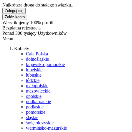
Najkrótsza droga do stałego związku...
Zaloguj się
Załóż konto
Weryfikujemy 100% profili
Bezpłatna rejestracja
Ponad 300 tysięcy Użytkowników
Menu
Kobiety
Cała Polska
dolnośląskie
kujawsko-pomorskie
lubelskie
lubuskie
łódzkie
małopolskie
mazowieckie
opolskie
podkarpackie
podlaskie
pomorskie
śląskie
świętokrzyskie
warmińsko-mazurskie