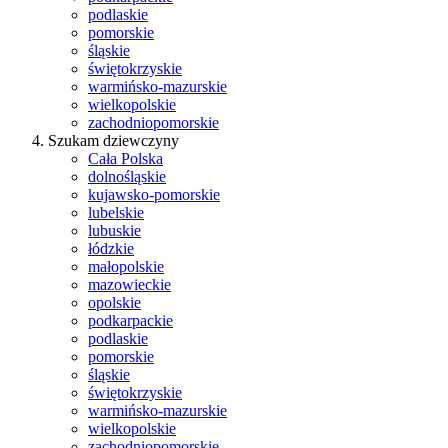
podlaskie
pomorskie
śląskie
świętokrzyskie
warmińsko-mazurskie
wielkopolskie
zachodniopomorskie
Szukam dziewczyny
Cała Polska
dolnośląskie
kujawsko-pomorskie
lubelskie
lubuskie
łódzkie
małopolskie
mazowieckie
opolskie
podkarpackie
podlaskie
pomorskie
śląskie
świętokrzyskie
warmińsko-mazurskie
wielkopolskie
zachodniopomorskie