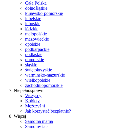
Cała Polska
dolnośląskie
kujawsko-pomorskie
lubelskie
lubuskie
łódzkie
małopolskie
mazowieckie
opolskie
podkarpackie
podlaskie
pomorskie
śląskie
świętokrzyskie
warmińsko-mazurskie
wielkopolskie
zachodniopomorskie
Niepełnosprawni
Wszyscy
Kobiety
Mężczyźni
Jak korzystać bezpłatnie?
Więcej
Samotna mama
Samotny tata