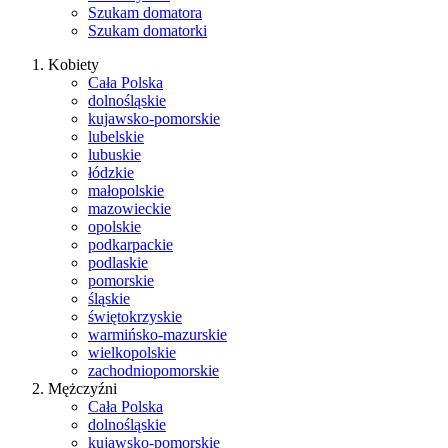
Szukam domatora
Szukam domatorki
Kobiety
Cała Polska
dolnośląskie
kujawsko-pomorskie
lubelskie
lubuskie
łódzkie
małopolskie
mazowieckie
opolskie
podkarpackie
podlaskie
pomorskie
śląskie
świętokrzyskie
warmińsko-mazurskie
wielkopolskie
zachodniopomorskie
Mężczyźni
Cała Polska
dolnośląskie
kujawsko-pomorskie