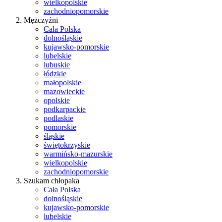
wielkopolskie
zachodniopomorskie
Mężczyźni
Cała Polska
dolnośląskie
kujawsko-pomorskie
lubelskie
lubuskie
łódzkie
małopolskie
mazowieckie
opolskie
podkarpackie
podlaskie
pomorskie
śląskie
świętokrzyskie
warmińsko-mazurskie
wielkopolskie
zachodniopomorskie
Szukam chłopaka
Cała Polska
dolnośląskie
kujawsko-pomorskie
lubelskie