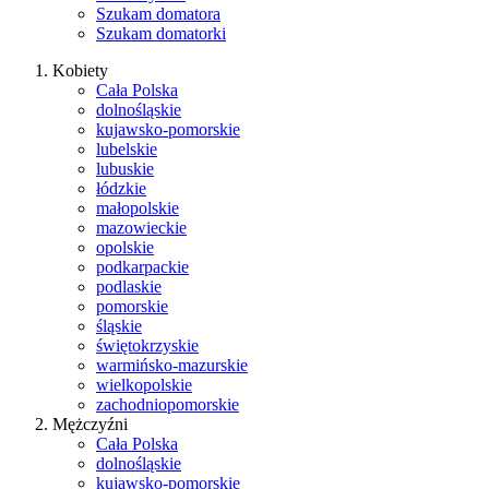
Szukam domatora
Szukam domatorki
Kobiety
Cała Polska
dolnośląskie
kujawsko-pomorskie
lubelskie
lubuskie
łódzkie
małopolskie
mazowieckie
opolskie
podkarpackie
podlaskie
pomorskie
śląskie
świętokrzyskie
warmińsko-mazurskie
wielkopolskie
zachodniopomorskie
Mężczyźni
Cała Polska
dolnośląskie
kujawsko-pomorskie