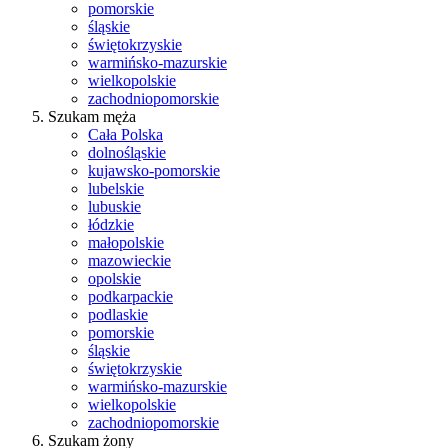
pomorskie
śląskie
świętokrzyskie
warmińsko-mazurskie
wielkopolskie
zachodniopomorskie
Szukam męża
Cała Polska
dolnośląskie
kujawsko-pomorskie
lubelskie
lubuskie
łódzkie
małopolskie
mazowieckie
opolskie
podkarpackie
podlaskie
pomorskie
śląskie
świętokrzyskie
warmińsko-mazurskie
wielkopolskie
zachodniopomorskie
Szukam żony