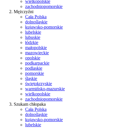
wielkopolskie
zachodniopomorskie
Mężczyźni
Cała Polska
dolnośląskie
kujawsko-pomorskie
lubelskie
lubuskie
łódzkie
małopolskie
mazowieckie
opolskie
podkarpackie
podlaskie
pomorskie
śląskie
świętokrzyskie
warmińsko-mazurskie
wielkopolskie
zachodniopomorskie
Szukam chłopaka
Cała Polska
dolnośląskie
kujawsko-pomorskie
lubelskie