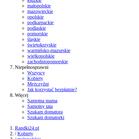
łódzkie
małopolskie
mazowieckie
opolskie
podkarpackie
podlaskie
pomorskie
śląskie
świętokrzyskie
warmińsko-mazurskie
wielkopolskie
zachodniopomorskie
Niepełnosprawni
Wszyscy
Kobiety
Mężczyźni
Jak korzystać bezpłatnie?
Więcej
Samotna mama
Samotny tata
Szukam domatora
Szukam domatorki
Randki24.pl
/
Kobiety