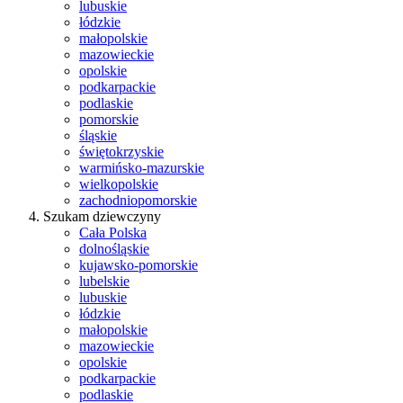
lubuskie
łódzkie
małopolskie
mazowieckie
opolskie
podkarpackie
podlaskie
pomorskie
śląskie
świętokrzyskie
warmińsko-mazurskie
wielkopolskie
zachodniopomorskie
Szukam dziewczyny
Cała Polska
dolnośląskie
kujawsko-pomorskie
lubelskie
lubuskie
łódzkie
małopolskie
mazowieckie
opolskie
podkarpackie
podlaskie