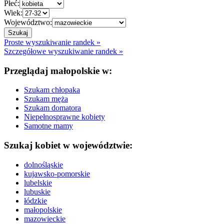
Płeć:
Wiek:
Województwo:
Proste wyszukiwanie randek »
Szczegółowe wyszukiwanie randek »
Przeglądaj małopolskie w:
Szukam chłopaka
Szukam męża
Szukam domatora
Niepełnosprawne kobiety
Samotne mamy
Szukaj kobiet w województwie:
dolnośląskie
kujawsko-pomorskie
lubelskie
lubuskie
łódzkie
małopolskie
mazowieckie