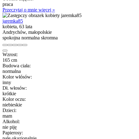
praca
Przeczytaj o mnie więcej »
jaremka85
kobieta, 63 lata
Andrychów, małopolskie
spokojna normalna skromna
Wzrost:
165 cm
Budowa ciała:
normalna
Kolor włósów:
inny
Dł. włosów:
krótkie
Kolor oczu:
niebieskie
Dzieci:
mam
Alkohol:
nie piję
Papierosy:
palę okazjonalnie