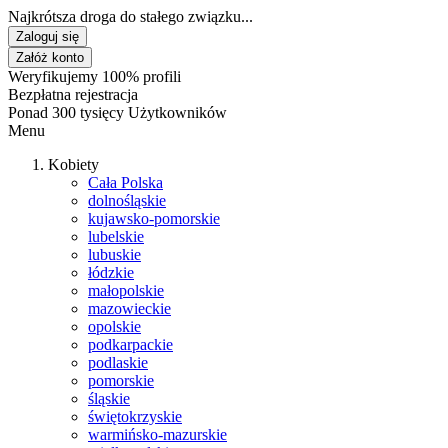
Najkrótsza droga do stałego związku...
Zaloguj się
Załóż konto
Weryfikujemy 100% profili
Bezpłatna rejestracja
Ponad 300 tysięcy Użytkowników
Menu
Kobiety
Cała Polska
dolnośląskie
kujawsko-pomorskie
lubelskie
lubuskie
łódzkie
małopolskie
mazowieckie
opolskie
podkarpackie
podlaskie
pomorskie
śląskie
świętokrzyskie
warmińsko-mazurskie