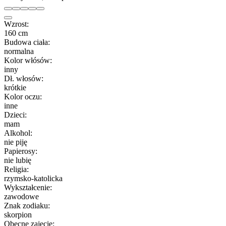
Wzrost:
160 cm
Budowa ciała:
normalna
Kolor włósów:
inny
Dł. włosów:
krótkie
Kolor oczu:
inne
Dzieci:
mam
Alkohol:
nie piję
Papierosy:
nie lubię
Religia:
rzymsko-katolicka
Wykształcenie:
zawodowe
Znak zodiaku:
skorpion
Obecne zajęcie: