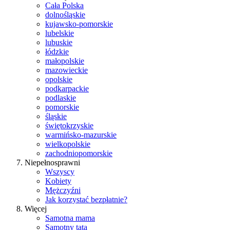
Cała Polska
dolnośląskie
kujawsko-pomorskie
lubelskie
lubuskie
łódzkie
małopolskie
mazowieckie
opolskie
podkarpackie
podlaskie
pomorskie
śląskie
świętokrzyskie
warmińsko-mazurskie
wielkopolskie
zachodniopomorskie
Niepełnosprawni
Wszyscy
Kobiety
Mężczyźni
Jak korzystać bezpłatnie?
Więcej
Samotna mama
Samotny tata