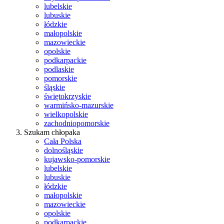
lubelskie
lubuskie
łódzkie
małopolskie
mazowieckie
opolskie
podkarpackie
podlaskie
pomorskie
śląskie
świętokrzyskie
warmińsko-mazurskie
wielkopolskie
zachodniopomorskie
Szukam chłopaka
Cała Polska
dolnośląskie
kujawsko-pomorskie
lubelskie
lubuskie
łódzkie
małopolskie
mazowieckie
opolskie
podkarpackie