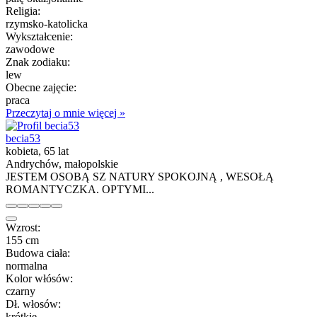
Religia:
rzymsko-katolicka
Wykształcenie:
zawodowe
Znak zodiaku:
lew
Obecne zajęcie:
praca
Przeczytaj o mnie więcej »
becia53
kobieta, 65 lat
Andrychów, małopolskie
JESTEM OSOBĄ SZ NATURY SPOKOJNĄ , WESOŁĄ
ROMANTYCZKA. OPTYMI...
Wzrost:
155 cm
Budowa ciała:
normalna
Kolor włósów:
czarny
Dł. włosów:
krótkie