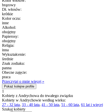
Kolor włósów:
brązowy
Dł. włosów:
krótkie
Kolor oczu:
inne
Alkohol:
obojętny
Papierosy:
obojętny
Religia:
inna
Wykształcenie:
średnie
Znak zodiaku:
panna
Obecne zajęcie:
praca
Przeczytaj o mnie więcej »
Pokaż kolejne profile
1
Kobiety z Andrychowa do trwałego związku
Kobiety w Andrychowie według wieku:
27 - 32 lata
,
33 - 40 lata
,
41 - 50 lata
,
51 - 60 lata
,
61 lat i więcej
Szukaj kobiety