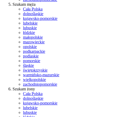
Szukam męża
Cała Polska
dolnośląskie
kujawsko-pomorskie
lubelskie
lubuskie
łódzkie
małopolskie
mazowieckie
opolskie
podkarpackie
podlaskie
pomorskie
śląskie
świętokrzyskie
warmińsko-mazurskie
wielkopolskie
zachodniopomorskie
Szukam żony
Cała Polska
dolnośląskie
kujawsko-pomorskie
lubelskie
lubuskie