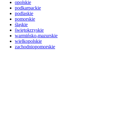
opolskie
podkarpackie
podlaskie
pomorskie
śląskie
świętokrzyskie
warmińsko-mazurskie
wielkopolskie
zachodniopomorskie