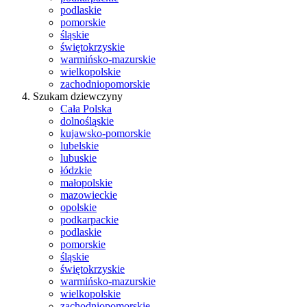
podlaskie
pomorskie
śląskie
świętokrzyskie
warmińsko-mazurskie
wielkopolskie
zachodniopomorskie
Szukam dziewczyny
Cała Polska
dolnośląskie
kujawsko-pomorskie
lubelskie
lubuskie
łódzkie
małopolskie
mazowieckie
opolskie
podkarpackie
podlaskie
pomorskie
śląskie
świętokrzyskie
warmińsko-mazurskie
wielkopolskie
zachodniopomorskie