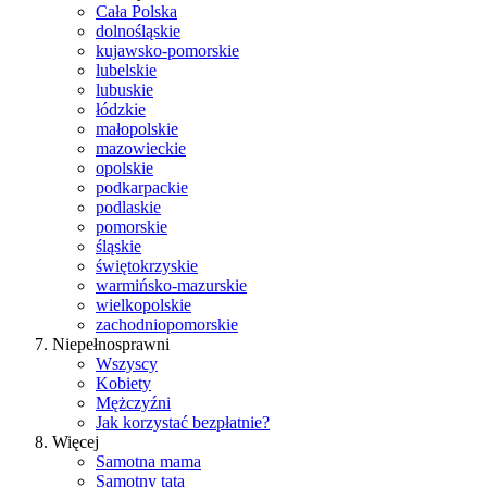
Cała Polska
dolnośląskie
kujawsko-pomorskie
lubelskie
lubuskie
łódzkie
małopolskie
mazowieckie
opolskie
podkarpackie
podlaskie
pomorskie
śląskie
świętokrzyskie
warmińsko-mazurskie
wielkopolskie
zachodniopomorskie
Niepełnosprawni
Wszyscy
Kobiety
Mężczyźni
Jak korzystać bezpłatnie?
Więcej
Samotna mama
Samotny tata