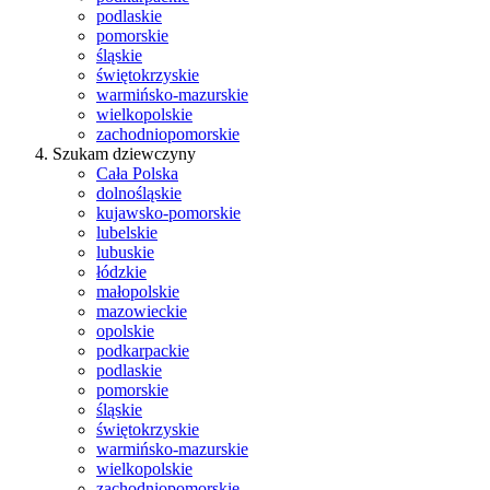
podlaskie
pomorskie
śląskie
świętokrzyskie
warmińsko-mazurskie
wielkopolskie
zachodniopomorskie
Szukam dziewczyny
Cała Polska
dolnośląskie
kujawsko-pomorskie
lubelskie
lubuskie
łódzkie
małopolskie
mazowieckie
opolskie
podkarpackie
podlaskie
pomorskie
śląskie
świętokrzyskie
warmińsko-mazurskie
wielkopolskie
zachodniopomorskie