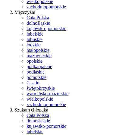
wielkopolskie
zachodniopomorskie
Mężczyźni
Cała Polska
dolnośląskie
kujawsko-pomorskie
lubelskie
lubuskie
łódzkie
małopolskie
mazowieckie
opolskie
podkarpackie
podlaskie
pomorskie
śląskie
świętokrzyskie
warmińsko-mazurskie
wielkopolskie
zachodniopomorskie
Szukam chłopaka
Cała Polska
dolnośląskie
kujawsko-pomorskie
lubelskie