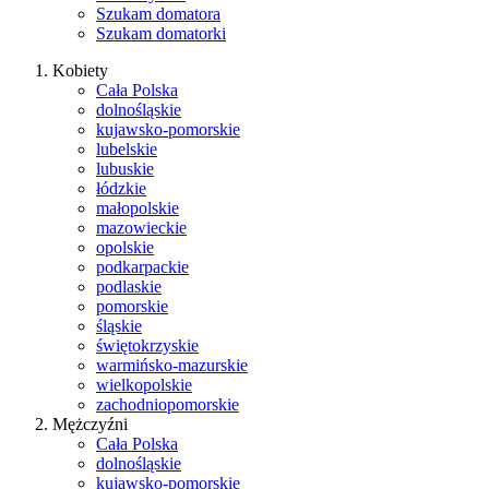
Szukam domatora
Szukam domatorki
Kobiety
Cała Polska
dolnośląskie
kujawsko-pomorskie
lubelskie
lubuskie
łódzkie
małopolskie
mazowieckie
opolskie
podkarpackie
podlaskie
pomorskie
śląskie
świętokrzyskie
warmińsko-mazurskie
wielkopolskie
zachodniopomorskie
Mężczyźni
Cała Polska
dolnośląskie
kujawsko-pomorskie