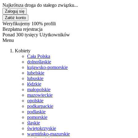
Najkrótsza droga do stałego związku...
Zaloguj się
Załóż konto
Weryfikujemy 100% profili
Bezpłatna rejestracja
Ponad 300 tysięcy Użytkowników
Menu
Kobiety
Cała Polska
dolnośląskie
kujawsko-pomorskie
lubelskie
lubuskie
łódzkie
małopolskie
mazowieckie
opolskie
podkarpackie
podlaskie
pomorskie
śląskie
świętokrzyskie
warmińsko-mazurskie