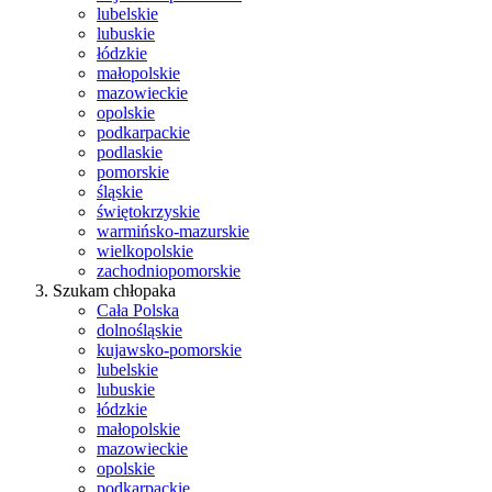
lubelskie
lubuskie
łódzkie
małopolskie
mazowieckie
opolskie
podkarpackie
podlaskie
pomorskie
śląskie
świętokrzyskie
warmińsko-mazurskie
wielkopolskie
zachodniopomorskie
Szukam chłopaka
Cała Polska
dolnośląskie
kujawsko-pomorskie
lubelskie
lubuskie
łódzkie
małopolskie
mazowieckie
opolskie
podkarpackie