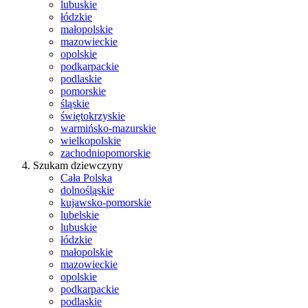
lubuskie
łódzkie
małopolskie
mazowieckie
opolskie
podkarpackie
podlaskie
pomorskie
śląskie
świętokrzyskie
warmińsko-mazurskie
wielkopolskie
zachodniopomorskie
Szukam dziewczyny
Cała Polska
dolnośląskie
kujawsko-pomorskie
lubelskie
lubuskie
łódzkie
małopolskie
mazowieckie
opolskie
podkarpackie
podlaskie