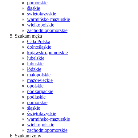
pomorskie
śląskie
świętokrzyskie
warmińsko-mazurskie
wielkopolskie
zachodniopomorskie
Szukam męża
Cała Polska
dolnośląskie
kujawsko-pomorskie
lubelskie
lubuskie
łódzkie
małopolskie
mazowieckie
opolskie
podkarpackie
podlaskie
pomorskie
śląskie
świętokrzyskie
warmińsko-mazurskie
wielkopolskie
zachodniopomorskie
Szukam żony