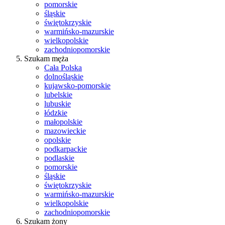
pomorskie
śląskie
świętokrzyskie
warmińsko-mazurskie
wielkopolskie
zachodniopomorskie
Szukam męża
Cała Polska
dolnośląskie
kujawsko-pomorskie
lubelskie
lubuskie
łódzkie
małopolskie
mazowieckie
opolskie
podkarpackie
podlaskie
pomorskie
śląskie
świętokrzyskie
warmińsko-mazurskie
wielkopolskie
zachodniopomorskie
Szukam żony