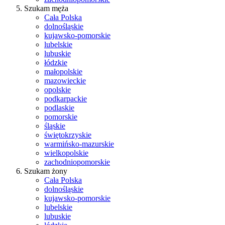
Szukam męża
Cała Polska
dolnośląskie
kujawsko-pomorskie
lubelskie
lubuskie
łódzkie
małopolskie
mazowieckie
opolskie
podkarpackie
podlaskie
pomorskie
śląskie
świętokrzyskie
warmińsko-mazurskie
wielkopolskie
zachodniopomorskie
Szukam żony
Cała Polska
dolnośląskie
kujawsko-pomorskie
lubelskie
lubuskie