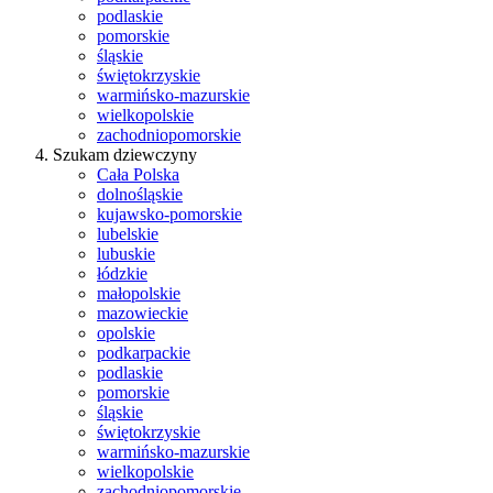
podlaskie
pomorskie
śląskie
świętokrzyskie
warmińsko-mazurskie
wielkopolskie
zachodniopomorskie
Szukam dziewczyny
Cała Polska
dolnośląskie
kujawsko-pomorskie
lubelskie
lubuskie
łódzkie
małopolskie
mazowieckie
opolskie
podkarpackie
podlaskie
pomorskie
śląskie
świętokrzyskie
warmińsko-mazurskie
wielkopolskie
zachodniopomorskie