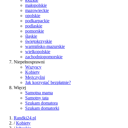
łódzkie
małopolskie
mazowieckie
opolskie
podkarpackie
podlaskie
pomorskie
śląskie
świętokrzyskie
warmińsko-mazurskie
wielkopolskie
zachodniopomorskie
Niepełnosprawni
Wszyscy
Kobiety
Mężczyźni
Jak korzystać bezpłatnie?
Więcej
Samotna mama
Samotny tata
Szukam domatora
Szukam domatorki
Randki24.pl
/
Kobiety