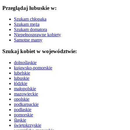
Przeglądaj lubuskie w:
Szukam chłopaka
Szukam męża
Szukam domatora
Niepełnosprawne kobiety
Samotne mamy
Szukaj kobiet w województwie:
dolnośląskie
kujawsko-pomorskie
lubelskie
lubuskie
łódzkie
małopolskie
mazowieckie
opolskie
podkarpackie
podlaskie
pomorskie
śląskie
świętokrzyskie