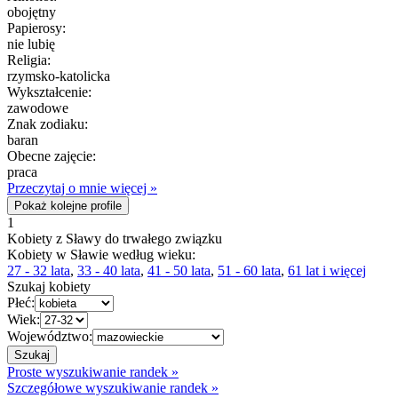
obojętny
Papierosy:
nie lubię
Religia:
rzymsko-katolicka
Wykształcenie:
zawodowe
Znak zodiaku:
baran
Obecne zajęcie:
praca
Przeczytaj o mnie więcej »
Pokaż kolejne profile
1
Kobiety z Sławy do trwałego związku
Kobiety w Sławie według wieku:
27 - 32 lata
,
33 - 40 lata
,
41 - 50 lata
,
51 - 60 lata
,
61 lat i więcej
Szukaj kobiety
Płeć:
Wiek:
Województwo:
Proste wyszukiwanie randek »
Szczegółowe wyszukiwanie randek »