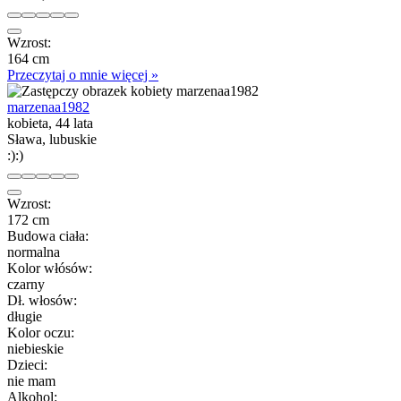
Wzrost:
164 cm
Przeczytaj o mnie więcej »
marzenaa1982
kobieta, 44 lata
Sława, lubuskie
:):)
Wzrost:
172 cm
Budowa ciała:
normalna
Kolor włósów:
czarny
Dł. włosów:
długie
Kolor oczu:
niebieskie
Dzieci:
nie mam
Alkohol: