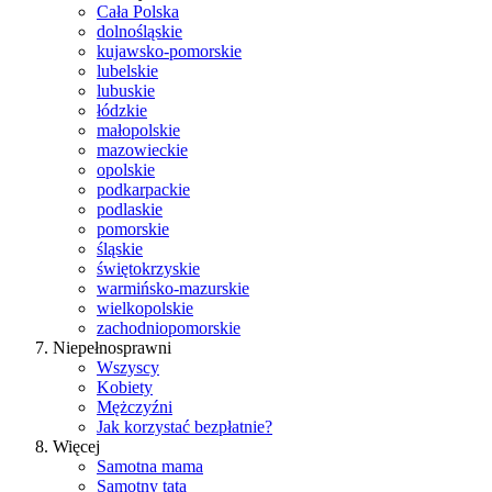
Cała Polska
dolnośląskie
kujawsko-pomorskie
lubelskie
lubuskie
łódzkie
małopolskie
mazowieckie
opolskie
podkarpackie
podlaskie
pomorskie
śląskie
świętokrzyskie
warmińsko-mazurskie
wielkopolskie
zachodniopomorskie
Niepełnosprawni
Wszyscy
Kobiety
Mężczyźni
Jak korzystać bezpłatnie?
Więcej
Samotna mama
Samotny tata