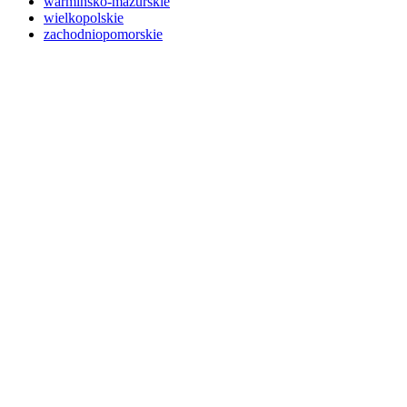
warmińsko-mazurskie
wielkopolskie
zachodniopomorskie