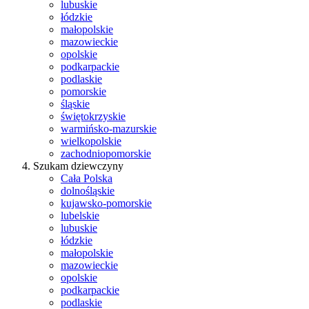
lubuskie
łódzkie
małopolskie
mazowieckie
opolskie
podkarpackie
podlaskie
pomorskie
śląskie
świętokrzyskie
warmińsko-mazurskie
wielkopolskie
zachodniopomorskie
Szukam dziewczyny
Cała Polska
dolnośląskie
kujawsko-pomorskie
lubelskie
lubuskie
łódzkie
małopolskie
mazowieckie
opolskie
podkarpackie
podlaskie