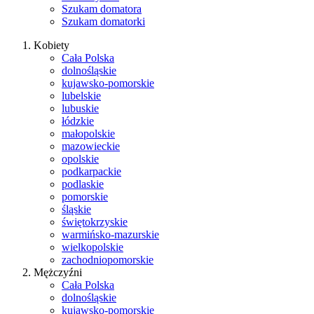
Szukam domatora
Szukam domatorki
Kobiety
Cała Polska
dolnośląskie
kujawsko-pomorskie
lubelskie
lubuskie
łódzkie
małopolskie
mazowieckie
opolskie
podkarpackie
podlaskie
pomorskie
śląskie
świętokrzyskie
warmińsko-mazurskie
wielkopolskie
zachodniopomorskie
Mężczyźni
Cała Polska
dolnośląskie
kujawsko-pomorskie