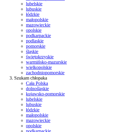
lubelskie
lubuskie
łódzkie
małopolskie
mazowieckie
opolskie
podkarpackie
podlaskie
pomorskie
śląskie
świętokrzyskie
warmińsko-mazurskie
wielkopolskie
zachodniopomorskie
Szukam chłopaka
Cała Polska
dolnośląskie
kujawsko-pomorskie
lubelskie
lubuskie
łódzkie
małopolskie
mazowieckie
opolskie
podkarpackie