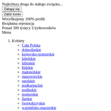
Najkrótsza droga do stałego związku...
Zaloguj się
Załóż konto
Weryfikujemy 100% profili
Bezpłatna rejestracja
Ponad 300 tysięcy Użytkowników
Menu
Kobiety
Cała Polska
dolnośląskie
kujawsko-pomorskie
lubelskie
lubuskie
łódzkie
małopolskie
mazowieckie
opolskie
podkarpackie
podlaskie
pomorskie
śląskie
świętokrzyskie
warmińsko-mazurskie