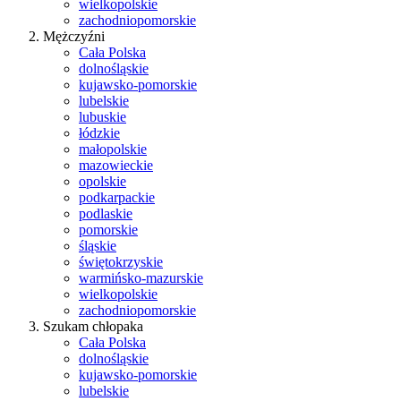
wielkopolskie
zachodniopomorskie
Mężczyźni
Cała Polska
dolnośląskie
kujawsko-pomorskie
lubelskie
lubuskie
łódzkie
małopolskie
mazowieckie
opolskie
podkarpackie
podlaskie
pomorskie
śląskie
świętokrzyskie
warmińsko-mazurskie
wielkopolskie
zachodniopomorskie
Szukam chłopaka
Cała Polska
dolnośląskie
kujawsko-pomorskie
lubelskie