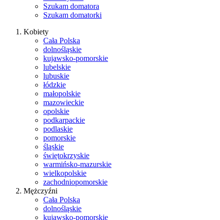
Szukam domatora
Szukam domatorki
Kobiety
Cała Polska
dolnośląskie
kujawsko-pomorskie
lubelskie
lubuskie
łódzkie
małopolskie
mazowieckie
opolskie
podkarpackie
podlaskie
pomorskie
śląskie
świętokrzyskie
warmińsko-mazurskie
wielkopolskie
zachodniopomorskie
Mężczyźni
Cała Polska
dolnośląskie
kujawsko-pomorskie