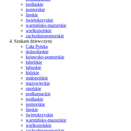
podlaskie
pomorskie
śląskie
świętokrzyskie
warmińsko-mazurskie
wielkopolskie
zachodniopomorskie
Szukam dziewczyny
Cała Polska
dolnośląskie
kujawsko-pomorskie
lubelskie
lubuskie
łódzkie
małopolskie
mazowieckie
opolskie
podkarpackie
podlaskie
pomorskie
śląskie
świętokrzyskie
warmińsko-mazurskie
wielkopolskie
zachodniopomorskie