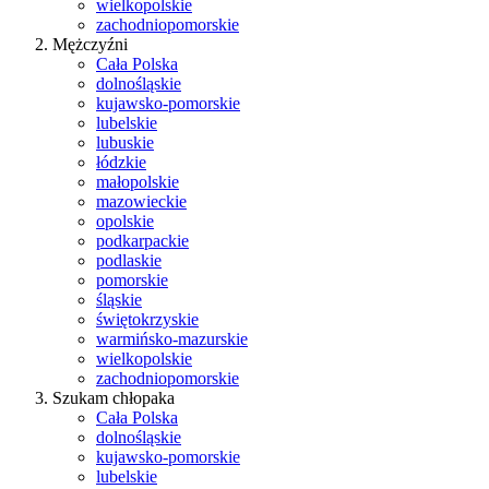
wielkopolskie
zachodniopomorskie
Mężczyźni
Cała Polska
dolnośląskie
kujawsko-pomorskie
lubelskie
lubuskie
łódzkie
małopolskie
mazowieckie
opolskie
podkarpackie
podlaskie
pomorskie
śląskie
świętokrzyskie
warmińsko-mazurskie
wielkopolskie
zachodniopomorskie
Szukam chłopaka
Cała Polska
dolnośląskie
kujawsko-pomorskie
lubelskie