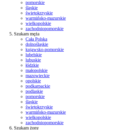
pomorskie
śląskie
świętokrzyskie
warmińsko-mazurskie
wielkopolskie
zachodniopomorskie
Szukam męża
Cała Polska
dolnośląskie
kujawsko-pomorskie
lubelskie
lubuskie
łódzkie
małopolskie
mazowieckie
opolskie
podkarpackie
podlaskie
pomorskie
śląskie
świętokrzyskie
warmińsko-mazurskie
wielkopolskie
zachodniopomorskie
Szukam żony