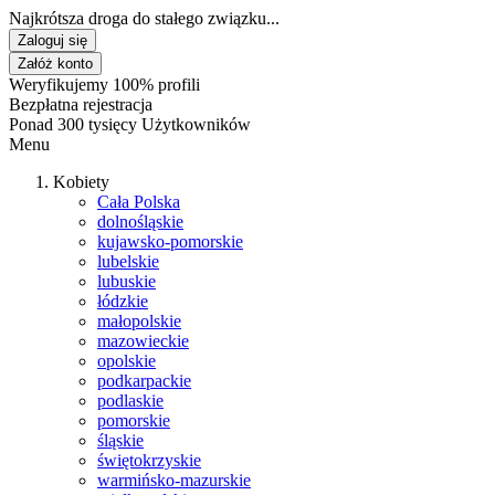
Najkrótsza droga do stałego związku...
Zaloguj się
Załóż konto
Weryfikujemy 100% profili
Bezpłatna rejestracja
Ponad 300 tysięcy Użytkowników
Menu
Kobiety
Cała Polska
dolnośląskie
kujawsko-pomorskie
lubelskie
lubuskie
łódzkie
małopolskie
mazowieckie
opolskie
podkarpackie
podlaskie
pomorskie
śląskie
świętokrzyskie
warmińsko-mazurskie