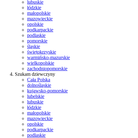
lubuskie
łódzkie
małopolskie
mazowieckie
opolskie
podkarpackie
podlaskie
pomorskie
śląskie
świętokrzyskie
warmińsko-mazurskie
wielkopolskie
zachodniopomorskie
Szukam dziewczyny
Cała Polska
dolnośląskie
kujawsko-pomorskie
lubelskie
lubuskie
łódzkie
małopolskie
mazowieckie
opolskie
podkarpackie
podlaskie