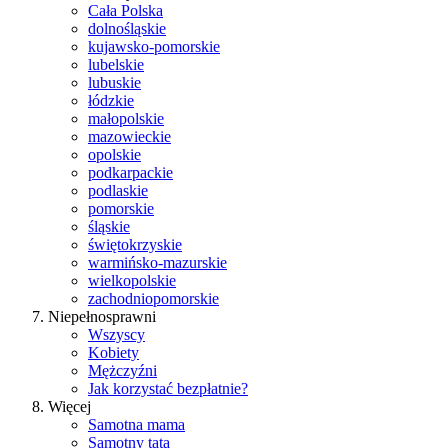
Cała Polska
dolnośląskie
kujawsko-pomorskie
lubelskie
lubuskie
łódzkie
małopolskie
mazowieckie
opolskie
podkarpackie
podlaskie
pomorskie
śląskie
świętokrzyskie
warmińsko-mazurskie
wielkopolskie
zachodniopomorskie
Niepełnosprawni
Wszyscy
Kobiety
Mężczyźni
Jak korzystać bezpłatnie?
Więcej
Samotna mama
Samotny tata