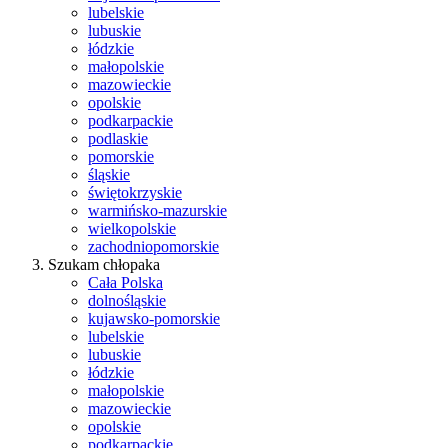
lubelskie
lubuskie
łódzkie
małopolskie
mazowieckie
opolskie
podkarpackie
podlaskie
pomorskie
śląskie
świętokrzyskie
warmińsko-mazurskie
wielkopolskie
zachodniopomorskie
Szukam chłopaka
Cała Polska
dolnośląskie
kujawsko-pomorskie
lubelskie
lubuskie
łódzkie
małopolskie
mazowieckie
opolskie
podkarpackie