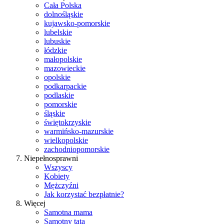
Cała Polska
dolnośląskie
kujawsko-pomorskie
lubelskie
lubuskie
łódzkie
małopolskie
mazowieckie
opolskie
podkarpackie
podlaskie
pomorskie
śląskie
świętokrzyskie
warmińsko-mazurskie
wielkopolskie
zachodniopomorskie
Niepełnosprawni
Wszyscy
Kobiety
Mężczyźni
Jak korzystać bezpłatnie?
Więcej
Samotna mama
Samotny tata