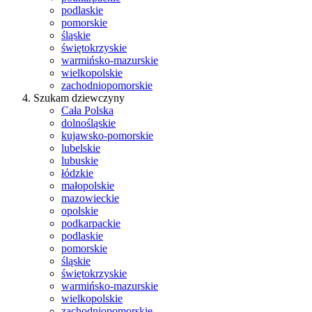
podlaskie
pomorskie
śląskie
świętokrzyskie
warmińsko-mazurskie
wielkopolskie
zachodniopomorskie
Szukam dziewczyny
Cała Polska
dolnośląskie
kujawsko-pomorskie
lubelskie
lubuskie
łódzkie
małopolskie
mazowieckie
opolskie
podkarpackie
podlaskie
pomorskie
śląskie
świętokrzyskie
warmińsko-mazurskie
wielkopolskie
zachodniopomorskie