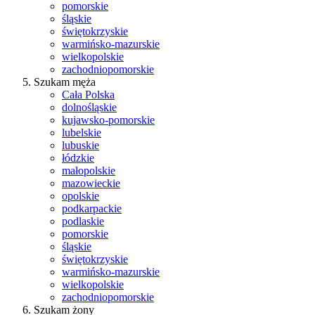
pomorskie
śląskie
świętokrzyskie
warmińsko-mazurskie
wielkopolskie
zachodniopomorskie
Szukam męża
Cała Polska
dolnośląskie
kujawsko-pomorskie
lubelskie
lubuskie
łódzkie
małopolskie
mazowieckie
opolskie
podkarpackie
podlaskie
pomorskie
śląskie
świętokrzyskie
warmińsko-mazurskie
wielkopolskie
zachodniopomorskie
Szukam żony