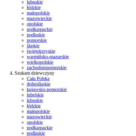
lubuskie
łódzkie
małopolskie
mazowieckie
opolskie
podkarpackie
podlaskie
pomorskie
śląskie
świętokrzyskie
warmińsko-mazurskie
wielkopolskie
zachodniopomorskie
Szukam dziewczyny
Cała Polska
dolnośląskie
kujawsko-pomorskie
lubelskie
lubuskie
łódzkie
małopolskie
mazowieckie
opolskie
podkarpackie
podlaskie