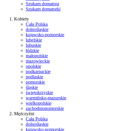
Szukam domatora
Szukam domatorki
Kobiety
Cała Polska
dolnośląskie
kujawsko-pomorskie
lubelskie
lubuskie
łódzkie
małopolskie
mazowieckie
opolskie
podkarpackie
podlaskie
pomorskie
śląskie
świętokrzyskie
warmińsko-mazurskie
wielkopolskie
zachodniopomorskie
Mężczyźni
Cała Polska
dolnośląskie
kujawsko-pomorskie