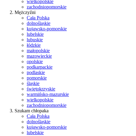
wielkopolskie
zachodniopomorskie
Mężczyźni
Cała Polska
dolnośląskie
kujawsko-pomorskie
lubelskie
lubuskie
łódzkie
małopolskie
mazowieckie
opolskie
podkarpackie
podlaskie
pomorskie
śląskie
świętokrzyskie
warmińsko-mazurskie
wielkopolskie
zachodniopomorskie
Szukam chłopaka
Cała Polska
dolnośląskie
kujawsko-pomorskie
lubelskie