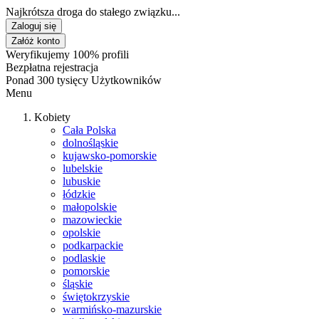
Najkrótsza droga do stałego związku...
Zaloguj się
Załóż konto
Weryfikujemy 100% profili
Bezpłatna rejestracja
Ponad 300 tysięcy Użytkowników
Menu
Kobiety
Cała Polska
dolnośląskie
kujawsko-pomorskie
lubelskie
lubuskie
łódzkie
małopolskie
mazowieckie
opolskie
podkarpackie
podlaskie
pomorskie
śląskie
świętokrzyskie
warmińsko-mazurskie