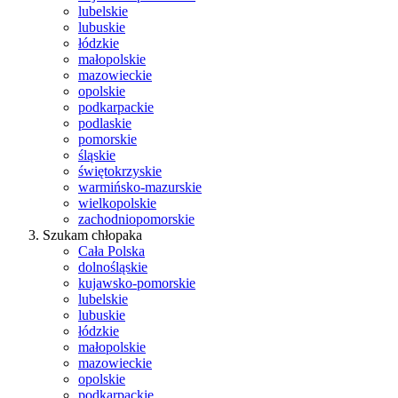
lubelskie
lubuskie
łódzkie
małopolskie
mazowieckie
opolskie
podkarpackie
podlaskie
pomorskie
śląskie
świętokrzyskie
warmińsko-mazurskie
wielkopolskie
zachodniopomorskie
Szukam chłopaka
Cała Polska
dolnośląskie
kujawsko-pomorskie
lubelskie
lubuskie
łódzkie
małopolskie
mazowieckie
opolskie
podkarpackie