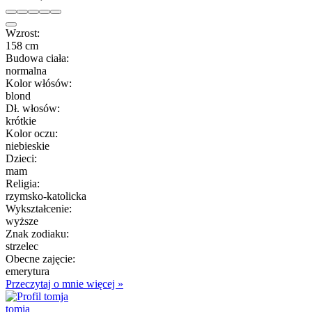
Wzrost:
158 cm
Budowa ciała:
normalna
Kolor włósów:
blond
Dł. włosów:
krótkie
Kolor oczu:
niebieskie
Dzieci:
mam
Religia:
rzymsko-katolicka
Wykształcenie:
wyższe
Znak zodiaku:
strzelec
Obecne zajęcie:
emerytura
Przeczytaj o mnie więcej »
tomja