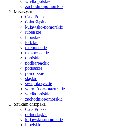
wielkopolskie
zachodniopomorskie
Mężczyźni
Cała Polska
dolnośląskie
kujawsko-pomorskie
lubelskie
lubuskie
łódzkie
małopolskie
mazowieckie
opolskie
podkarpackie
podlaskie
pomorskie
śląskie
świętokrzyskie
warmińsko-mazurskie
wielkopolskie
zachodniopomorskie
Szukam chłopaka
Cała Polska
dolnośląskie
kujawsko-pomorskie
lubelskie