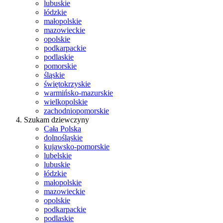
lubuskie
łódzkie
małopolskie
mazowieckie
opolskie
podkarpackie
podlaskie
pomorskie
śląskie
świętokrzyskie
warmińsko-mazurskie
wielkopolskie
zachodniopomorskie
Szukam dziewczyny
Cała Polska
dolnośląskie
kujawsko-pomorskie
lubelskie
lubuskie
łódzkie
małopolskie
mazowieckie
opolskie
podkarpackie
podlaskie