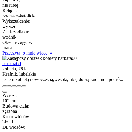
nie lubię
Religia:
rzymsko-katolicka
Wykształcenie:
wyższe
Znak zodiaku:
wodnik
Obecne zajęcie:
praca
Przeczytaj o mnie więcej »
barbara60
kobieta, 78 lat
Kraśnik, lubelskie
jestem kobietą nowoczesną,wesoła,lubię dobrą kuchnie i podró...
Wzrost:
165 cm
Budowa ciała:
zgrabna
Kolor włósów:
blond
Dł. włosów: