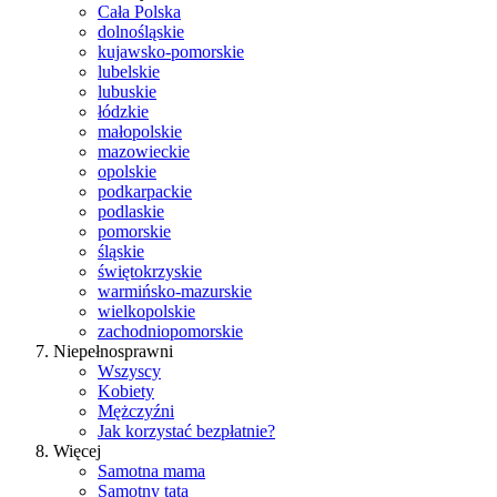
Cała Polska
dolnośląskie
kujawsko-pomorskie
lubelskie
lubuskie
łódzkie
małopolskie
mazowieckie
opolskie
podkarpackie
podlaskie
pomorskie
śląskie
świętokrzyskie
warmińsko-mazurskie
wielkopolskie
zachodniopomorskie
Niepełnosprawni
Wszyscy
Kobiety
Mężczyźni
Jak korzystać bezpłatnie?
Więcej
Samotna mama
Samotny tata