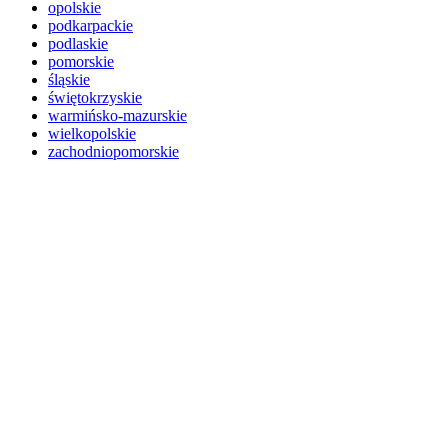
opolskie
podkarpackie
podlaskie
pomorskie
śląskie
świętokrzyskie
warmińsko-mazurskie
wielkopolskie
zachodniopomorskie