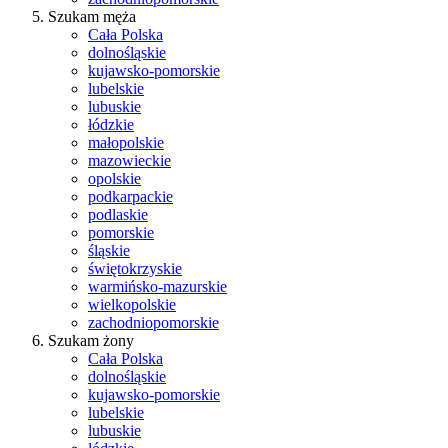
Szukam męża
Cała Polska
dolnośląskie
kujawsko-pomorskie
lubelskie
lubuskie
łódzkie
małopolskie
mazowieckie
opolskie
podkarpackie
podlaskie
pomorskie
śląskie
świętokrzyskie
warmińsko-mazurskie
wielkopolskie
zachodniopomorskie
Szukam żony
Cała Polska
dolnośląskie
kujawsko-pomorskie
lubelskie
lubuskie