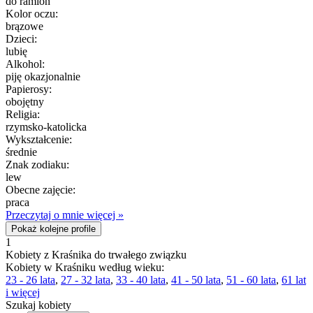
do ramion
Kolor oczu:
brązowe
Dzieci:
lubię
Alkohol:
piję okazjonalnie
Papierosy:
obojętny
Religia:
rzymsko-katolicka
Wykształcenie:
średnie
Znak zodiaku:
lew
Obecne zajęcie:
praca
Przeczytaj o mnie więcej »
Pokaż kolejne profile
1
Kobiety z Kraśnika do trwałego związku
Kobiety w Kraśniku według wieku:
23 - 26 lata
,
27 - 32 lata
,
33 - 40 lata
,
41 - 50 lata
,
51 - 60 lata
,
61 lat
i więcej
Szukaj kobiety