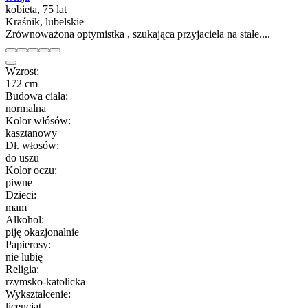
kobieta, 75 lat
Kraśnik, lubelskie
Zrównoważona optymistka , szukająca przyjaciela na stałe....
Wzrost:
172 cm
Budowa ciała:
normalna
Kolor włósów:
kasztanowy
Dł. włosów:
do uszu
Kolor oczu:
piwne
Dzieci:
mam
Alkohol:
piję okazjonalnie
Papierosy:
nie lubię
Religia:
rzymsko-katolicka
Wykształcenie:
licencjat