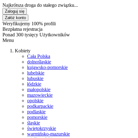
Najkrótsza droga do stałego związku...
Zaloguj się
Załóż konto
Weryfikujemy 100% profili
Bezpłatna rejestracja
Ponad 300 tysięcy Użytkowników
Menu
Kobiety
Cała Polska
dolnośląskie
kujawsko-pomorskie
lubelskie
lubuskie
łódzkie
małopolskie
mazowieckie
opolskie
podkarpackie
podlaskie
pomorskie
śląskie
świętokrzyskie
warmińsko-mazurskie