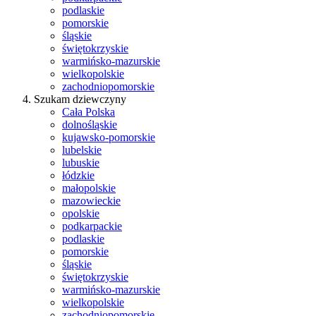
podlaskie
pomorskie
śląskie
świętokrzyskie
warmińsko-mazurskie
wielkopolskie
zachodniopomorskie
Szukam dziewczyny
Cała Polska
dolnośląskie
kujawsko-pomorskie
lubelskie
lubuskie
łódzkie
małopolskie
mazowieckie
opolskie
podkarpackie
podlaskie
pomorskie
śląskie
świętokrzyskie
warmińsko-mazurskie
wielkopolskie
zachodniopomorskie