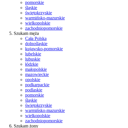
pomorskie
śląskie
świętokrzyskie
warmińsko-mazurskie
wielkopolskie
zachodniopomorskie
Szukam męża
Cała Polska
dolnośląskie
kujawsko-pomorskie
lubelskie
lubuskie
łódzkie
małopolskie
mazowieckie
opolskie
podkarpackie
podlaskie
pomorskie
śląskie
świętokrzyskie
warmińsko-mazurskie
wielkopolskie
zachodniopomorskie
Szukam żony