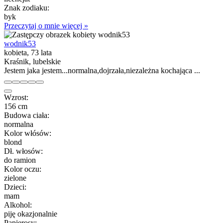
Znak zodiaku:
byk
Przeczytaj o mnie więcej »
wodnik53
kobieta, 73 lata
Kraśnik, lubelskie
Jestem jaka jestem...normalna,dojrzała,niezależna kochająca ...
Wzrost:
156 cm
Budowa ciała:
normalna
Kolor włósów:
blond
Dł. włosów:
do ramion
Kolor oczu:
zielone
Dzieci:
mam
Alkohol:
piję okazjonalnie
Papierosy: