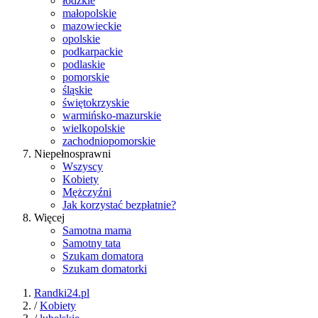
łódzkie
małopolskie
mazowieckie
opolskie
podkarpackie
podlaskie
pomorskie
śląskie
świętokrzyskie
warmińsko-mazurskie
wielkopolskie
zachodniopomorskie
Niepełnosprawni
Wszyscy
Kobiety
Mężczyźni
Jak korzystać bezpłatnie?
Więcej
Samotna mama
Samotny tata
Szukam domatora
Szukam domatorki
Randki24.pl
/
Kobiety