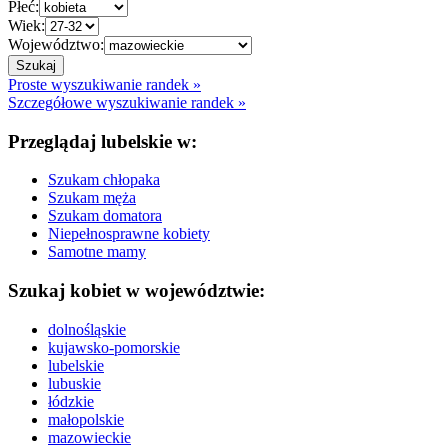
Płeć:
Wiek:
Województwo:
Proste wyszukiwanie randek »
Szczegółowe wyszukiwanie randek »
Przeglądaj lubelskie w:
Szukam chłopaka
Szukam męża
Szukam domatora
Niepełnosprawne kobiety
Samotne mamy
Szukaj kobiet w województwie:
dolnośląskie
kujawsko-pomorskie
lubelskie
lubuskie
łódzkie
małopolskie
mazowieckie