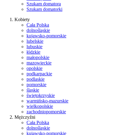
Szukam domatora
Szukam domatorki
Kobiety
Cała Polska
dolnośląskie
kujawsko-pomorskie
lubelskie
lubuskie
łódzkie
małopolskie
mazowieckie
opolskie
podkarpackie
podlaskie
pomorskie
śląskie
świętokrzyskie
warmińsko-mazurskie
wielkopolskie
zachodniopomorskie
Mężczyźni
Cała Polska
dolnośląskie
kujawsko-pomorskie