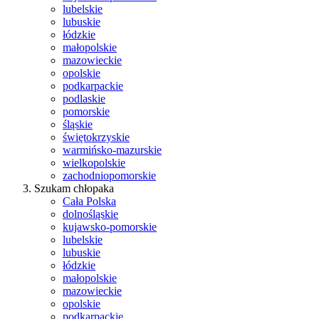
lubelskie
lubuskie
łódzkie
małopolskie
mazowieckie
opolskie
podkarpackie
podlaskie
pomorskie
śląskie
świętokrzyskie
warmińsko-mazurskie
wielkopolskie
zachodniopomorskie
Szukam chłopaka
Cała Polska
dolnośląskie
kujawsko-pomorskie
lubelskie
lubuskie
łódzkie
małopolskie
mazowieckie
opolskie
podkarpackie