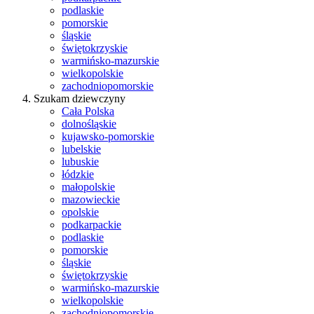
podlaskie
pomorskie
śląskie
świętokrzyskie
warmińsko-mazurskie
wielkopolskie
zachodniopomorskie
Szukam dziewczyny
Cała Polska
dolnośląskie
kujawsko-pomorskie
lubelskie
lubuskie
łódzkie
małopolskie
mazowieckie
opolskie
podkarpackie
podlaskie
pomorskie
śląskie
świętokrzyskie
warmińsko-mazurskie
wielkopolskie
zachodniopomorskie