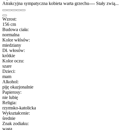
Atrakcyjna sympatyczna kobieta warta grzechu---- Stały zwią...
Wzrost:
156 cm
Budowa ciała:
normalna
Kolor włósów:
miedziany
Dł. włosów:
krótkie
Kolor oczu:
szare
Dzieci:
mam
Alkohol:
piję okazjonalnie
Papierosy:
nie lubię
Religia:
rzymsko-katolicka
Wykształcenie:
średnie
Znak zodiaku:
waga