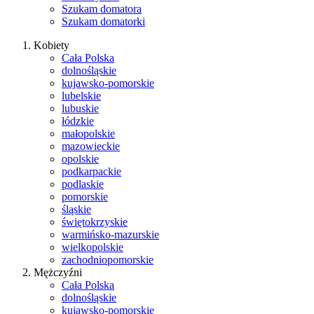
Szukam domatora
Szukam domatorki
Kobiety
Cała Polska
dolnośląskie
kujawsko-pomorskie
lubelskie
lubuskie
łódzkie
małopolskie
mazowieckie
opolskie
podkarpackie
podlaskie
pomorskie
śląskie
świętokrzyskie
warmińsko-mazurskie
wielkopolskie
zachodniopomorskie
Mężczyźni
Cała Polska
dolnośląskie
kujawsko-pomorskie