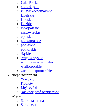
Cała Polska
dolnośląskie
kujawsko-pomorskie
lubelskie
lubuskie
łódzkie
małopolskie
mazowieckie
opolskie
podkarpackie
podlaskie
pomorskie
śląskie
świętokrzyskie
warmińsko-mazurskie
wielkopolskie
zachodniopomorskie
Niepełnosprawni
Wszyscy
Kobiety
Mężczyźni
Jak korzystać bezpłatnie?
Więcej
Samotna mama
Samotny tata