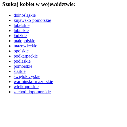
Szukaj kobiet w województwie:
dolnośląskie
kujawsko-pomorskie
lubelskie
lubuskie
łódzkie
małopolskie
mazowieckie
opolskie
podkarpackie
podlaskie
pomorskie
śląskie
świętokrzyskie
warmińsko-mazurskie
wielkopolskie
zachodniopomorskie