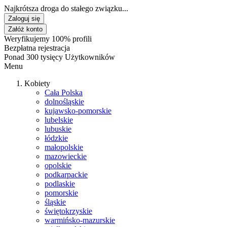
Najkrótsza droga do stałego związku...
Zaloguj się
Załóż konto
Weryfikujemy 100% profili
Bezpłatna rejestracja
Ponad 300 tysięcy Użytkowników
Menu
Kobiety
Cała Polska
dolnośląskie
kujawsko-pomorskie
lubelskie
lubuskie
łódzkie
małopolskie
mazowieckie
opolskie
podkarpackie
podlaskie
pomorskie
śląskie
świętokrzyskie
warmińsko-mazurskie