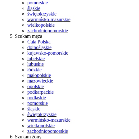
pomorskie
śląskie
świętokrzyskie
warmińsko-mazurskie
wielkopolskie
zachodniopomorskie
Szukam męża
Cała Polska
dolnośląskie
kujawsko-pomorskie
lubelskie
lubuskie
łódzkie
małopolskie
mazowieckie
opolskie
podkarpackie
podlaskie
pomorskie
śląskie
świętokrzyskie
warmińsko-mazurskie
wielkopolskie
zachodniopomorskie
Szukam żony