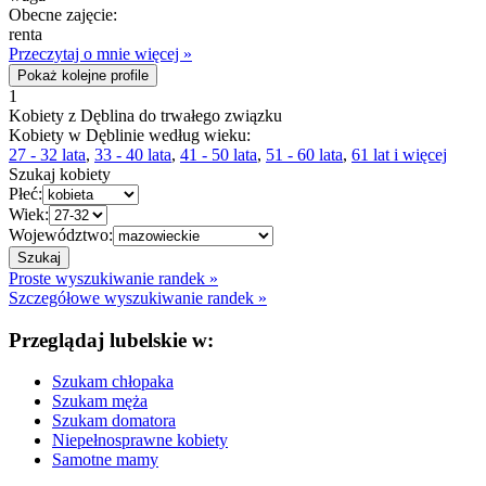
Obecne zajęcie:
renta
Przeczytaj o mnie więcej »
Pokaż kolejne profile
1
Kobiety z Dęblina do trwałego związku
Kobiety w Dęblinie według wieku:
27 - 32 lata
,
33 - 40 lata
,
41 - 50 lata
,
51 - 60 lata
,
61 lat i więcej
Szukaj kobiety
Płeć:
Wiek:
Województwo:
Proste wyszukiwanie randek »
Szczegółowe wyszukiwanie randek »
Przeglądaj lubelskie w:
Szukam chłopaka
Szukam męża
Szukam domatora
Niepełnosprawne kobiety
Samotne mamy