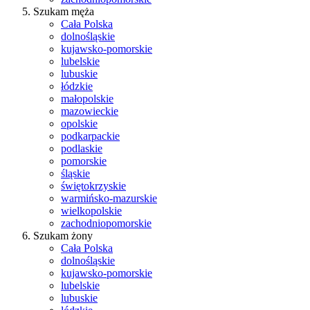
Szukam męża
Cała Polska
dolnośląskie
kujawsko-pomorskie
lubelskie
lubuskie
łódzkie
małopolskie
mazowieckie
opolskie
podkarpackie
podlaskie
pomorskie
śląskie
świętokrzyskie
warmińsko-mazurskie
wielkopolskie
zachodniopomorskie
Szukam żony
Cała Polska
dolnośląskie
kujawsko-pomorskie
lubelskie
lubuskie