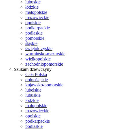
lubuskie
łódzkie
małopolskie
mazowieckie
opolskie
podkarpackie
podlaskie
pomorskie
śląskie
świętokrzyskie
warmińsko-mazurskie
wielkopolskie
zachodniopomorskie
Szukam dziewczyny
Cała Polska
dolnośląskie
kujawsko-pomorskie
lubelskie
lubuskie
łódzkie
małopolskie
mazowieckie
opolskie
podkarpackie
podlaskie