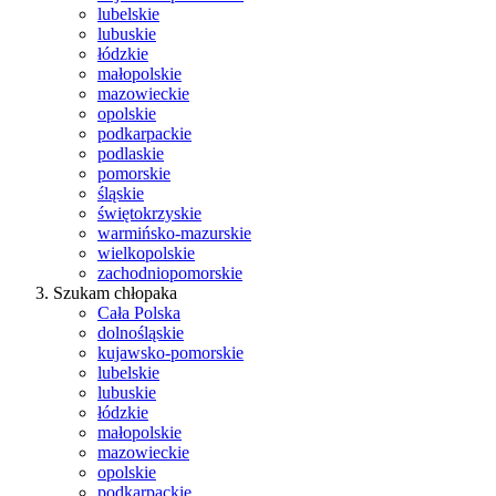
lubelskie
lubuskie
łódzkie
małopolskie
mazowieckie
opolskie
podkarpackie
podlaskie
pomorskie
śląskie
świętokrzyskie
warmińsko-mazurskie
wielkopolskie
zachodniopomorskie
Szukam chłopaka
Cała Polska
dolnośląskie
kujawsko-pomorskie
lubelskie
lubuskie
łódzkie
małopolskie
mazowieckie
opolskie
podkarpackie