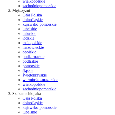
wielkopolskie
zachodniopomorskie
Mężczyźni
Cała Polska
dolnośląskie
kujawsko-pomorskie
lubelskie
lubuskie
łódzkie
małopolskie
mazowieckie
opolskie
podkarpackie
podlaskie
pomorskie
śląskie
świętokrzyskie
warmińsko-mazurskie
wielkopolskie
zachodniopomorskie
Szukam chłopaka
Cała Polska
dolnośląskie
kujawsko-pomorskie
lubelskie