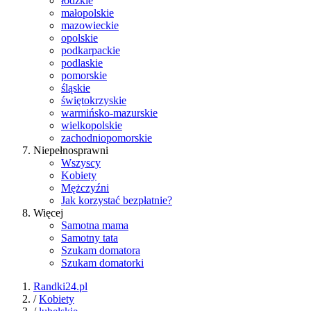
łódzkie
małopolskie
mazowieckie
opolskie
podkarpackie
podlaskie
pomorskie
śląskie
świętokrzyskie
warmińsko-mazurskie
wielkopolskie
zachodniopomorskie
Niepełnosprawni
Wszyscy
Kobiety
Mężczyźni
Jak korzystać bezpłatnie?
Więcej
Samotna mama
Samotny tata
Szukam domatora
Szukam domatorki
Randki24.pl
/
Kobiety