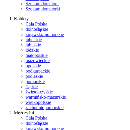
Szukam domatora
Szukam domatorki
Kobiety
Cała Polska
dolnośląskie
kujawsko-pomorskie
lubelskie
lubuskie
łódzkie
małopolskie
mazowieckie
opolskie
podkarpackie
podlaskie
pomorskie
śląskie
świętokrzyskie
warmińsko-mazurskie
wielkopolskie
zachodniopomorskie
Mężczyźni
Cała Polska
dolnośląskie
kujawsko-pomorskie