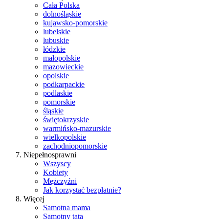
Cała Polska
dolnośląskie
kujawsko-pomorskie
lubelskie
lubuskie
łódzkie
małopolskie
mazowieckie
opolskie
podkarpackie
podlaskie
pomorskie
śląskie
świętokrzyskie
warmińsko-mazurskie
wielkopolskie
zachodniopomorskie
Niepełnosprawni
Wszyscy
Kobiety
Mężczyźni
Jak korzystać bezpłatnie?
Więcej
Samotna mama
Samotny tata