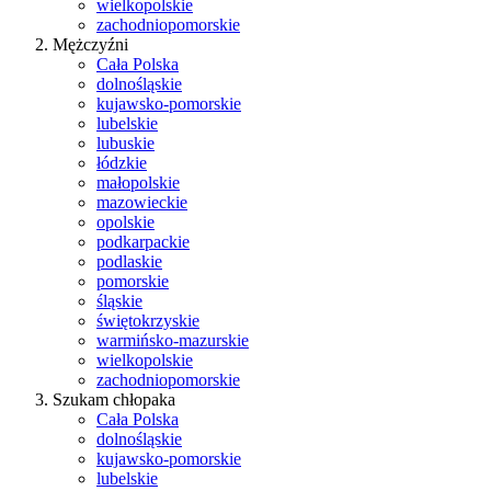
wielkopolskie
zachodniopomorskie
Mężczyźni
Cała Polska
dolnośląskie
kujawsko-pomorskie
lubelskie
lubuskie
łódzkie
małopolskie
mazowieckie
opolskie
podkarpackie
podlaskie
pomorskie
śląskie
świętokrzyskie
warmińsko-mazurskie
wielkopolskie
zachodniopomorskie
Szukam chłopaka
Cała Polska
dolnośląskie
kujawsko-pomorskie
lubelskie