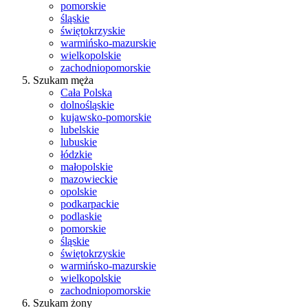
pomorskie
śląskie
świętokrzyskie
warmińsko-mazurskie
wielkopolskie
zachodniopomorskie
Szukam męża
Cała Polska
dolnośląskie
kujawsko-pomorskie
lubelskie
lubuskie
łódzkie
małopolskie
mazowieckie
opolskie
podkarpackie
podlaskie
pomorskie
śląskie
świętokrzyskie
warmińsko-mazurskie
wielkopolskie
zachodniopomorskie
Szukam żony