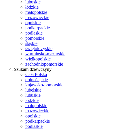
lubuskie
łódzkie
małopolskie
mazowieckie
opolskie
podkarpackie
podlaskie
pomorskie
śląskie
świętokrzyskie
warmińsko-mazurskie
wielkopolskie
zachodniopomorskie
Szukam dziewczyny
Cała Polska
dolnośląskie
kujawsko-pomorskie
lubelskie
lubuskie
łódzkie
małopolskie
mazowieckie
opolskie
podkarpackie
podlaskie