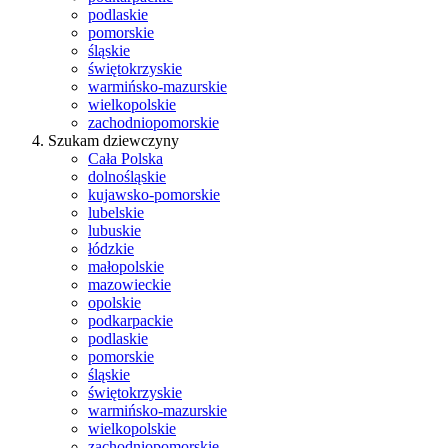
podlaskie
pomorskie
śląskie
świętokrzyskie
warmińsko-mazurskie
wielkopolskie
zachodniopomorskie
Szukam dziewczyny
Cała Polska
dolnośląskie
kujawsko-pomorskie
lubelskie
lubuskie
łódzkie
małopolskie
mazowieckie
opolskie
podkarpackie
podlaskie
pomorskie
śląskie
świętokrzyskie
warmińsko-mazurskie
wielkopolskie
zachodniopomorskie