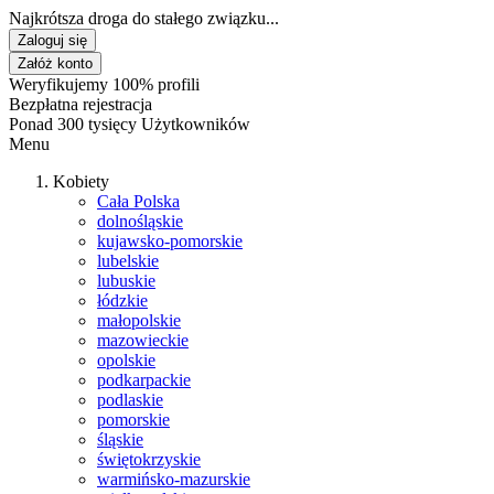
Najkrótsza droga do stałego związku...
Zaloguj się
Załóż konto
Weryfikujemy 100% profili
Bezpłatna rejestracja
Ponad 300 tysięcy Użytkowników
Menu
Kobiety
Cała Polska
dolnośląskie
kujawsko-pomorskie
lubelskie
lubuskie
łódzkie
małopolskie
mazowieckie
opolskie
podkarpackie
podlaskie
pomorskie
śląskie
świętokrzyskie
warmińsko-mazurskie