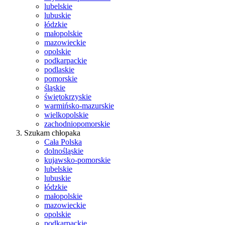
lubelskie
lubuskie
łódzkie
małopolskie
mazowieckie
opolskie
podkarpackie
podlaskie
pomorskie
śląskie
świętokrzyskie
warmińsko-mazurskie
wielkopolskie
zachodniopomorskie
Szukam chłopaka
Cała Polska
dolnośląskie
kujawsko-pomorskie
lubelskie
lubuskie
łódzkie
małopolskie
mazowieckie
opolskie
podkarpackie