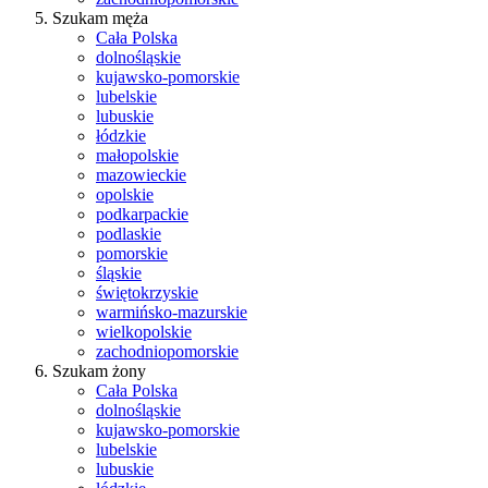
Szukam męża
Cała Polska
dolnośląskie
kujawsko-pomorskie
lubelskie
lubuskie
łódzkie
małopolskie
mazowieckie
opolskie
podkarpackie
podlaskie
pomorskie
śląskie
świętokrzyskie
warmińsko-mazurskie
wielkopolskie
zachodniopomorskie
Szukam żony
Cała Polska
dolnośląskie
kujawsko-pomorskie
lubelskie
lubuskie