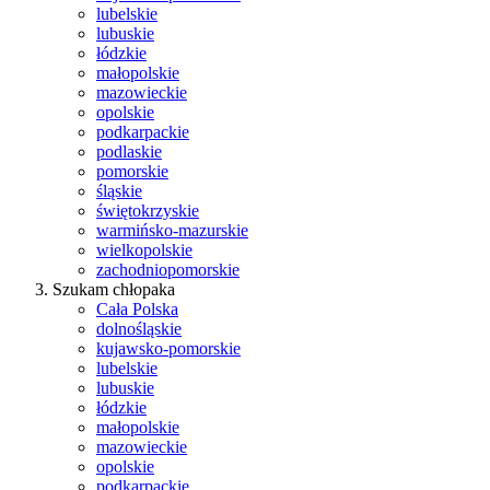
lubelskie
lubuskie
łódzkie
małopolskie
mazowieckie
opolskie
podkarpackie
podlaskie
pomorskie
śląskie
świętokrzyskie
warmińsko-mazurskie
wielkopolskie
zachodniopomorskie
Szukam chłopaka
Cała Polska
dolnośląskie
kujawsko-pomorskie
lubelskie
lubuskie
łódzkie
małopolskie
mazowieckie
opolskie
podkarpackie