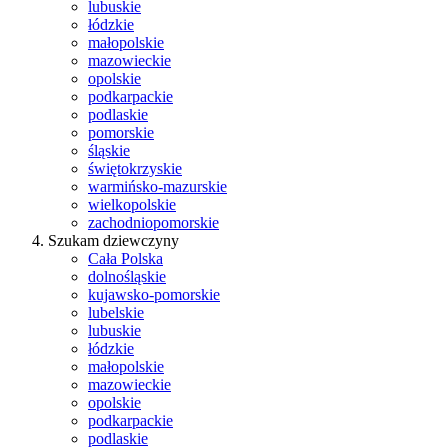
lubuskie
łódzkie
małopolskie
mazowieckie
opolskie
podkarpackie
podlaskie
pomorskie
śląskie
świętokrzyskie
warmińsko-mazurskie
wielkopolskie
zachodniopomorskie
Szukam dziewczyny
Cała Polska
dolnośląskie
kujawsko-pomorskie
lubelskie
lubuskie
łódzkie
małopolskie
mazowieckie
opolskie
podkarpackie
podlaskie