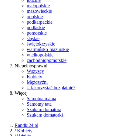
łódzkie
małopolskie
mazowieckie
opolskie
podkarpackie
podlaskie
pomorskie
śląskie
świętokrzyskie
warmińsko-mazurskie
wielkopolskie
zachodniopomorskie
Niepełnosprawni
Wszyscy
Kobiety
Mężczyźni
Jak korzystać bezpłatnie?
Więcej
Samotna mama
Samotny tata
Szukam domatora
Szukam domatorki
Randki24.pl
/
Kobiety