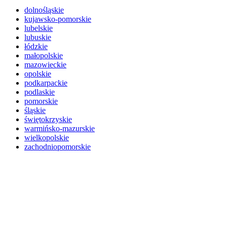
dolnośląskie
kujawsko-pomorskie
lubelskie
lubuskie
łódzkie
małopolskie
mazowieckie
opolskie
podkarpackie
podlaskie
pomorskie
śląskie
świętokrzyskie
warmińsko-mazurskie
wielkopolskie
zachodniopomorskie