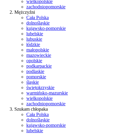
wielkopolskie
zachodniopomorskie
Mężczyźni
Cała Polska
dolnośląskie
kujawsko-pomorskie
lubelskie
lubuskie
łódzkie
małopolskie
mazowieckie
opolskie
podkarpackie
podlaskie
pomorskie
śląskie
świętokrzyskie
warmińsko-mazurskie
wielkopolskie
zachodniopomorskie
Szukam chłopaka
Cała Polska
dolnośląskie
kujawsko-pomorskie
lubelskie