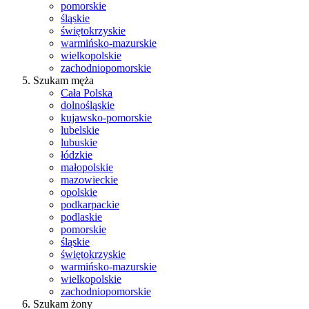
pomorskie
śląskie
świętokrzyskie
warmińsko-mazurskie
wielkopolskie
zachodniopomorskie
Szukam męża
Cała Polska
dolnośląskie
kujawsko-pomorskie
lubelskie
lubuskie
łódzkie
małopolskie
mazowieckie
opolskie
podkarpackie
podlaskie
pomorskie
śląskie
świętokrzyskie
warmińsko-mazurskie
wielkopolskie
zachodniopomorskie
Szukam żony