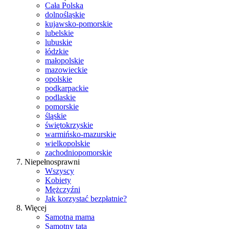
Cała Polska
dolnośląskie
kujawsko-pomorskie
lubelskie
lubuskie
łódzkie
małopolskie
mazowieckie
opolskie
podkarpackie
podlaskie
pomorskie
śląskie
świętokrzyskie
warmińsko-mazurskie
wielkopolskie
zachodniopomorskie
Niepełnosprawni
Wszyscy
Kobiety
Mężczyźni
Jak korzystać bezpłatnie?
Więcej
Samotna mama
Samotny tata