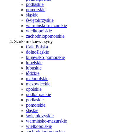
podlaskie
pomorskie
śląskie
świętokrzyskie
warmińsko-mazurskie
wielkopolskie
zachodniopomorskie
Szukam dziewczyny
Cała Polska
dolnośląskie
kujawsko-pomorskie
lubelskie
lubuskie
łódzkie
małopolskie
mazowieckie
opolskie
podkarpackie
podlaskie
pomorskie
śląskie
świętokrzyskie
warmińsko-mazurskie
wielkopolskie
zachodniopomorskie