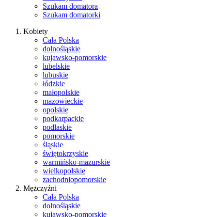
Szukam domatora
Szukam domatorki
Kobiety
Cała Polska
dolnośląskie
kujawsko-pomorskie
lubelskie
lubuskie
łódzkie
małopolskie
mazowieckie
opolskie
podkarpackie
podlaskie
pomorskie
śląskie
świętokrzyskie
warmińsko-mazurskie
wielkopolskie
zachodniopomorskie
Mężczyźni
Cała Polska
dolnośląskie
kujawsko-pomorskie