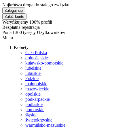
Najkrótsza droga do stałego związku...
Zaloguj się
Załóż konto
Weryfikujemy 100% profili
Bezpłatna rejestracja
Ponad 300 tysięcy Użytkowników
Menu
Kobiety
Cała Polska
dolnośląskie
kujawsko-pomorskie
lubelskie
lubuskie
łódzkie
małopolskie
mazowieckie
opolskie
podkarpackie
podlaskie
pomorskie
śląskie
świętokrzyskie
warmińsko-mazurskie