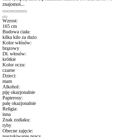
znajomoś...
Wzrost:
165 cm
Budowa ciała:
kilka kilo za dużo
Kolor włósów:
brązowy
Dł. włosów:
krótkie
Kolor oczu:
czarne
Dzieci:
mam
Alkohol:
piję okazjonalnie
Papierosy:
palę okazjonalnie
Religia:
inna
Znak zodiaku:
ryby
Obecne zajęcie:
poszukiwanie pracy