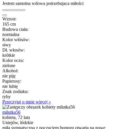
Jestem samotna wdowa potrzebujaca miłości
Wzrost:
165 cm
Budowa ciała:
normalna
Kolor włósów:
siwy
Dł. włosów:
krótkie
Kolor oczu:
zielone
Alkohol:
nie piję
Papierosy:
nie lubię
Znak zodiaku:
ryby
Przeczytaj o mnie więcej »
milutka56
kobieta, 72 lata
Uniejów, łódzkie
miła sympatyczna z poczuciem humoru otwarta na nowe