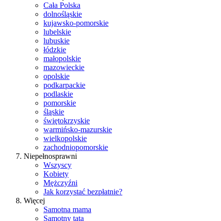
Cała Polska
dolnośląskie
kujawsko-pomorskie
lubelskie
lubuskie
łódzkie
małopolskie
mazowieckie
opolskie
podkarpackie
podlaskie
pomorskie
śląskie
świętokrzyskie
warmińsko-mazurskie
wielkopolskie
zachodniopomorskie
Niepełnosprawni
Wszyscy
Kobiety
Mężczyźni
Jak korzystać bezpłatnie?
Więcej
Samotna mama
Samotny tata