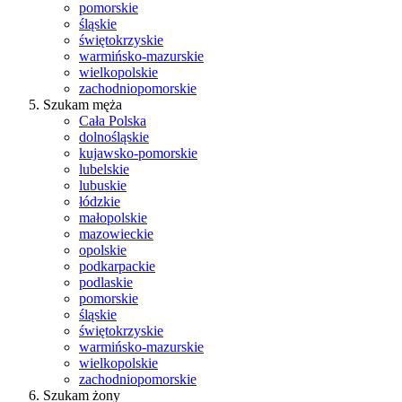
pomorskie
śląskie
świętokrzyskie
warmińsko-mazurskie
wielkopolskie
zachodniopomorskie
Szukam męża
Cała Polska
dolnośląskie
kujawsko-pomorskie
lubelskie
lubuskie
łódzkie
małopolskie
mazowieckie
opolskie
podkarpackie
podlaskie
pomorskie
śląskie
świętokrzyskie
warmińsko-mazurskie
wielkopolskie
zachodniopomorskie
Szukam żony