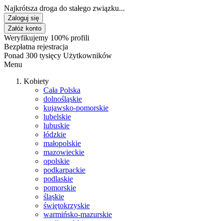
Najkrótsza droga do stałego związku...
Zaloguj się
Załóż konto
Weryfikujemy 100% profili
Bezpłatna rejestracja
Ponad 300 tysięcy Użytkowników
Menu
Kobiety
Cała Polska
dolnośląskie
kujawsko-pomorskie
lubelskie
lubuskie
łódzkie
małopolskie
mazowieckie
opolskie
podkarpackie
podlaskie
pomorskie
śląskie
świętokrzyskie
warmińsko-mazurskie