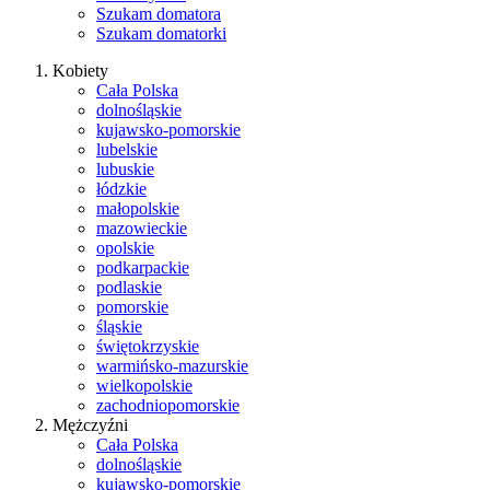
Szukam domatora
Szukam domatorki
Kobiety
Cała Polska
dolnośląskie
kujawsko-pomorskie
lubelskie
lubuskie
łódzkie
małopolskie
mazowieckie
opolskie
podkarpackie
podlaskie
pomorskie
śląskie
świętokrzyskie
warmińsko-mazurskie
wielkopolskie
zachodniopomorskie
Mężczyźni
Cała Polska
dolnośląskie
kujawsko-pomorskie