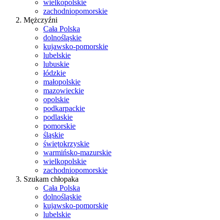
wielkopolskie
zachodniopomorskie
Mężczyźni
Cała Polska
dolnośląskie
kujawsko-pomorskie
lubelskie
lubuskie
łódzkie
małopolskie
mazowieckie
opolskie
podkarpackie
podlaskie
pomorskie
śląskie
świętokrzyskie
warmińsko-mazurskie
wielkopolskie
zachodniopomorskie
Szukam chłopaka
Cała Polska
dolnośląskie
kujawsko-pomorskie
lubelskie