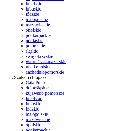
lubelskie
lubuskie
łódzkie
małopolskie
mazowieckie
opolskie
podkarpackie
podlaskie
pomorskie
śląskie
świętokrzyskie
warmińsko-mazurskie
wielkopolskie
zachodniopomorskie
Szukam chłopaka
Cała Polska
dolnośląskie
kujawsko-pomorskie
lubelskie
lubuskie
łódzkie
małopolskie
mazowieckie
opolskie
podkarpackie