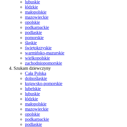
lubuskie
łódzkie
małopolskie
mazowieckie
opolskie
podkarpackie
podlaskie
pomorskie
śląskie
świętokrzyskie
warmińsko-mazurskie
wielkopolskie
zachodniopomorskie
Szukam dziewczyny
Cała Polska
dolnośląskie
kujawsko-pomorskie
lubelskie
lubuskie
łódzkie
małopolskie
mazowieckie
opolskie
podkarpackie
podlaskie