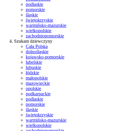
podlaskie
pomorskie
śląskie
świętokrzyskie
warmińsko-mazurskie
wielkopolskie
zachodniopomorskie
Szukam dziewczyny
Cała Polska
dolnośląskie
kujawsko-pomorskie
lubelskie
lubuskie
łódzkie
małopolskie
mazowieckie
opolskie
podkarpackie
podlaskie
pomorskie
śląskie
świętokrzyskie
warmińsko-mazurskie
wielkopolskie
zachodniopomorskie