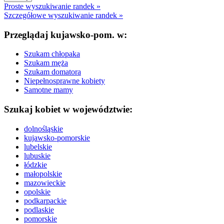
Proste wyszukiwanie randek »
Szczegółowe wyszukiwanie randek »
Przeglądaj kujawsko-pom. w:
Szukam chłopaka
Szukam męża
Szukam domatora
Niepełnosprawne kobiety
Samotne mamy
Szukaj kobiet w województwie:
dolnośląskie
kujawsko-pomorskie
lubelskie
lubuskie
łódzkie
małopolskie
mazowieckie
opolskie
podkarpackie
podlaskie
pomorskie