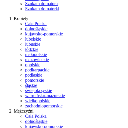
Szukam domatora
Szukam domatorki
Kobiety
Cała Polska
dolnośląskie
kujawsko-pomorskie
lubelskie
lubuskie
łódzkie
małopolskie
mazowieckie
opolskie
podkarpackie
podlaskie
pomorskie
śląskie
świętokrzyskie
warmińsko-mazurskie
wielkopolskie
zachodniopomorskie
Mężczyźni
Cała Polska
dolnośląskie
kujawsko-pomorskie