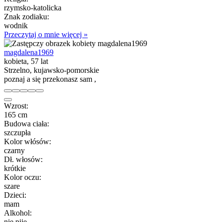
rzymsko-katolicka
Znak zodiaku:
wodnik
Przeczytaj o mnie więcej »
magdalena1969
kobieta, 57 lat
Strzelno, kujawsko-pomorskie
poznaj a się przekonasz sam ,
Wzrost:
165 cm
Budowa ciała:
szczupła
Kolor włósów:
czarny
Dł. włosów:
krótkie
Kolor oczu:
szare
Dzieci:
mam
Alkohol:
nie piję