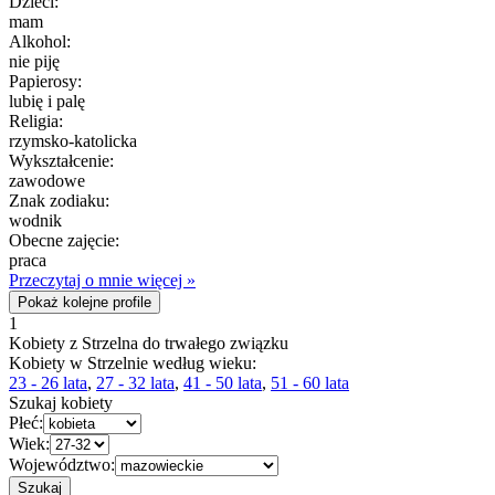
Dzieci:
mam
Alkohol:
nie piję
Papierosy:
lubię i palę
Religia:
rzymsko-katolicka
Wykształcenie:
zawodowe
Znak zodiaku:
wodnik
Obecne zajęcie:
praca
Przeczytaj o mnie więcej »
Pokaż kolejne profile
1
Kobiety z Strzelna do trwałego związku
Kobiety w Strzelnie według wieku:
23 - 26 lata
,
27 - 32 lata
,
41 - 50 lata
,
51 - 60 lata
Szukaj kobiety
Płeć:
Wiek:
Województwo: