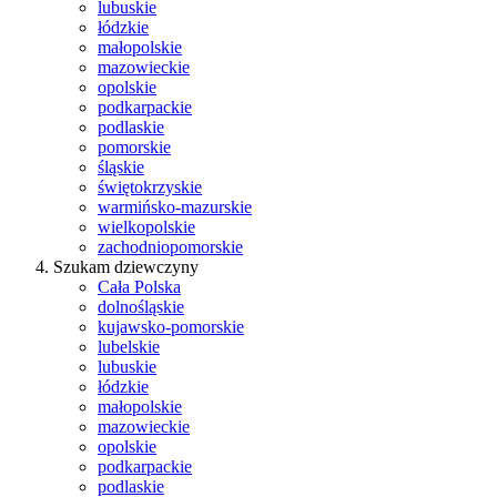
lubuskie
łódzkie
małopolskie
mazowieckie
opolskie
podkarpackie
podlaskie
pomorskie
śląskie
świętokrzyskie
warmińsko-mazurskie
wielkopolskie
zachodniopomorskie
Szukam dziewczyny
Cała Polska
dolnośląskie
kujawsko-pomorskie
lubelskie
lubuskie
łódzkie
małopolskie
mazowieckie
opolskie
podkarpackie
podlaskie