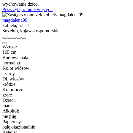
wychowanie dzieci
Przeczytaj o mnie więcej »
magdalena99
kobieta, 57 lat
Strzelno, kujawsko-pomorskie
Wzrost:
165 cm
Budowa ciała:
normalna
Kolor włósów:
czarny
Dł. włosów:
krótkie
Kolor oczu:
szare
Dzieci:
mam
Alkohol:
nie piję
Papierosy:
palę okazjonalnie
Religia: