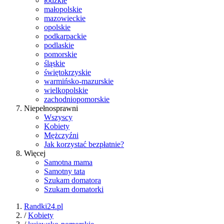
łódzkie
małopolskie
mazowieckie
opolskie
podkarpackie
podlaskie
pomorskie
śląskie
świętokrzyskie
warmińsko-mazurskie
wielkopolskie
zachodniopomorskie
Niepełnosprawni
Wszyscy
Kobiety
Mężczyźni
Jak korzystać bezpłatnie?
Więcej
Samotna mama
Samotny tata
Szukam domatora
Szukam domatorki
Randki24.pl
/
Kobiety