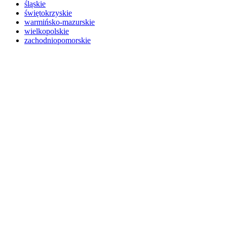
śląskie
świętokrzyskie
warmińsko-mazurskie
wielkopolskie
zachodniopomorskie