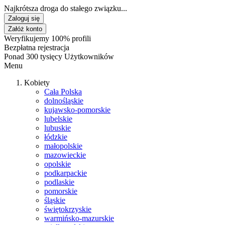
Najkrótsza droga do stałego związku...
Zaloguj się
Załóż konto
Weryfikujemy 100% profili
Bezpłatna rejestracja
Ponad 300 tysięcy Użytkowników
Menu
Kobiety
Cała Polska
dolnośląskie
kujawsko-pomorskie
lubelskie
lubuskie
łódzkie
małopolskie
mazowieckie
opolskie
podkarpackie
podlaskie
pomorskie
śląskie
świętokrzyskie
warmińsko-mazurskie