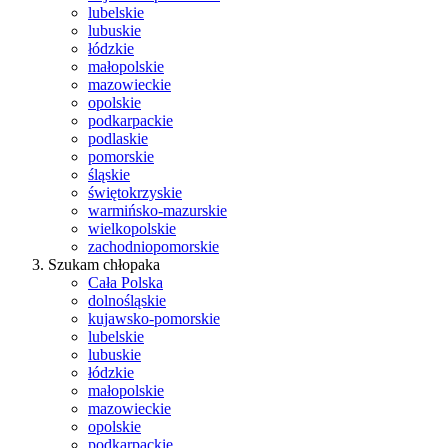
lubelskie
lubuskie
łódzkie
małopolskie
mazowieckie
opolskie
podkarpackie
podlaskie
pomorskie
śląskie
świętokrzyskie
warmińsko-mazurskie
wielkopolskie
zachodniopomorskie
Szukam chłopaka
Cała Polska
dolnośląskie
kujawsko-pomorskie
lubelskie
lubuskie
łódzkie
małopolskie
mazowieckie
opolskie
podkarpackie