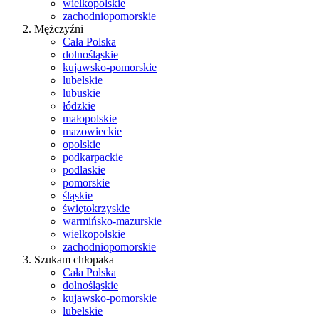
wielkopolskie
zachodniopomorskie
Mężczyźni
Cała Polska
dolnośląskie
kujawsko-pomorskie
lubelskie
lubuskie
łódzkie
małopolskie
mazowieckie
opolskie
podkarpackie
podlaskie
pomorskie
śląskie
świętokrzyskie
warmińsko-mazurskie
wielkopolskie
zachodniopomorskie
Szukam chłopaka
Cała Polska
dolnośląskie
kujawsko-pomorskie
lubelskie