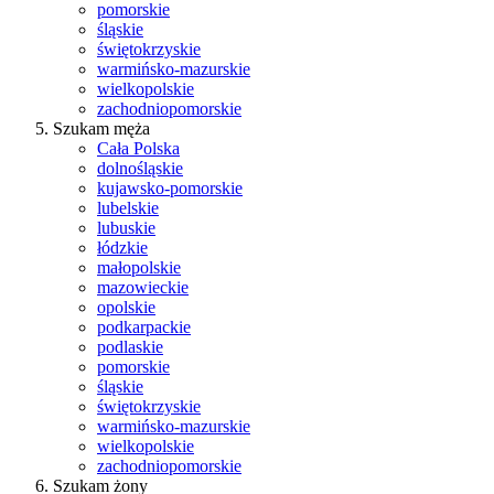
pomorskie
śląskie
świętokrzyskie
warmińsko-mazurskie
wielkopolskie
zachodniopomorskie
Szukam męża
Cała Polska
dolnośląskie
kujawsko-pomorskie
lubelskie
lubuskie
łódzkie
małopolskie
mazowieckie
opolskie
podkarpackie
podlaskie
pomorskie
śląskie
świętokrzyskie
warmińsko-mazurskie
wielkopolskie
zachodniopomorskie
Szukam żony