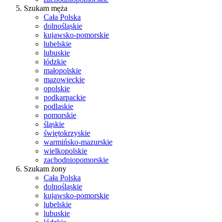
Szukam męża
Cała Polska
dolnośląskie
kujawsko-pomorskie
lubelskie
lubuskie
łódzkie
małopolskie
mazowieckie
opolskie
podkarpackie
podlaskie
pomorskie
śląskie
świętokrzyskie
warmińsko-mazurskie
wielkopolskie
zachodniopomorskie
Szukam żony
Cała Polska
dolnośląskie
kujawsko-pomorskie
lubelskie
lubuskie