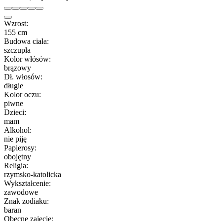
Wzrost:
155 cm
Budowa ciała:
szczupła
Kolor włósów:
brązowy
Dł. włosów:
długie
Kolor oczu:
piwne
Dzieci:
mam
Alkohol:
nie piję
Papierosy:
obojętny
Religia:
rzymsko-katolicka
Wykształcenie:
zawodowe
Znak zodiaku:
baran
Obecne zajęcie: