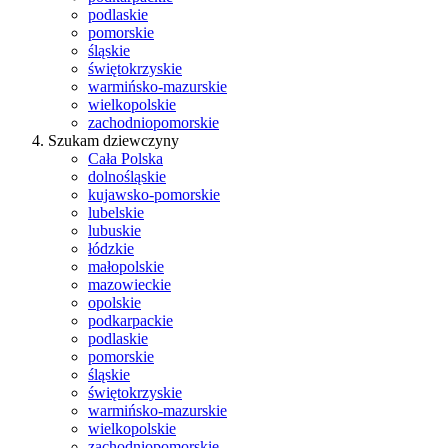
podlaskie
pomorskie
śląskie
świętokrzyskie
warmińsko-mazurskie
wielkopolskie
zachodniopomorskie
Szukam dziewczyny
Cała Polska
dolnośląskie
kujawsko-pomorskie
lubelskie
lubuskie
łódzkie
małopolskie
mazowieckie
opolskie
podkarpackie
podlaskie
pomorskie
śląskie
świętokrzyskie
warmińsko-mazurskie
wielkopolskie
zachodniopomorskie