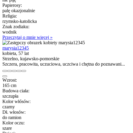
Papierosy:
palę okazjonalnie
Religia:
rzymsko-katolicka
Znak zodiaku:
wodnik
Przeczytaj o mnie więcej »
marysia12345
kobieta, 57 lat
Strzelno, kujawsko-pomorskie
Szczera, pracowita, uczuciowa, uczciwa i chętna do poznawani...
Wzrost:
165 cm
Budowa ciała:
szczupła
Kolor włósów:
czarny
Dł. włosów:
do ramion
Kolor oczu:
szare