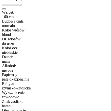
Wzrost:
160 cm
Budowa ciała:
normalna
Kolor włósów:
blond
Dł. włosów:
do uszu
Kolor oczu:
niebieskie
Dzieci:
mam
Alkohol:
nie piję
Papierosy:
palę okazjonalnie
Religia:
rzymsko-katolicka
Wykształcenie:
zawodowe
Znak zodiaku:
baran
Obecne zajęcie: