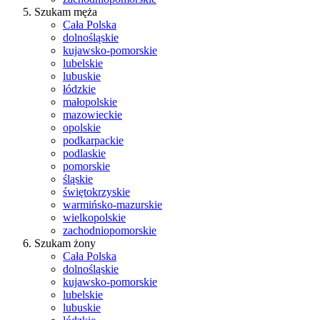
Szukam męża
Cała Polska
dolnośląskie
kujawsko-pomorskie
lubelskie
lubuskie
łódzkie
małopolskie
mazowieckie
opolskie
podkarpackie
podlaskie
pomorskie
śląskie
świętokrzyskie
warmińsko-mazurskie
wielkopolskie
zachodniopomorskie
Szukam żony
Cała Polska
dolnośląskie
kujawsko-pomorskie
lubelskie
lubuskie