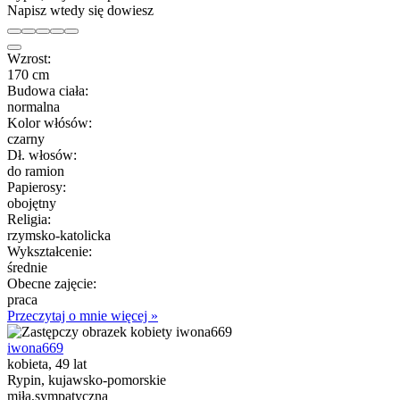
Napisz wtedy się dowiesz
Wzrost:
170 cm
Budowa ciała:
normalna
Kolor włósów:
czarny
Dł. włosów:
do ramion
Papierosy:
obojętny
Religia:
rzymsko-katolicka
Wykształcenie:
średnie
Obecne zajęcie:
praca
Przeczytaj o mnie więcej »
iwona669
kobieta, 49 lat
Rypin, kujawsko-pomorskie
miła,sympatyczna