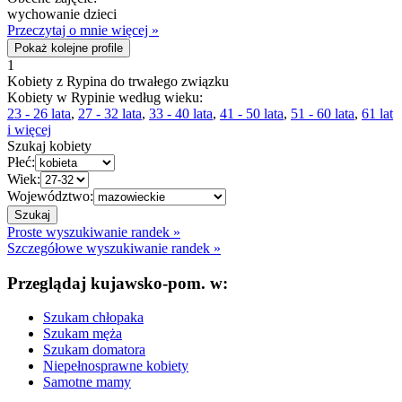
wychowanie dzieci
Przeczytaj o mnie więcej »
Pokaż kolejne profile
1
Kobiety z Rypina do trwałego związku
Kobiety w Rypinie według wieku:
23 - 26 lata
,
27 - 32 lata
,
33 - 40 lata
,
41 - 50 lata
,
51 - 60 lata
,
61 lat
i więcej
Szukaj kobiety
Płeć:
Wiek:
Województwo:
Proste wyszukiwanie randek »
Szczegółowe wyszukiwanie randek »
Przeglądaj kujawsko-pom. w:
Szukam chłopaka
Szukam męża
Szukam domatora
Niepełnosprawne kobiety
Samotne mamy