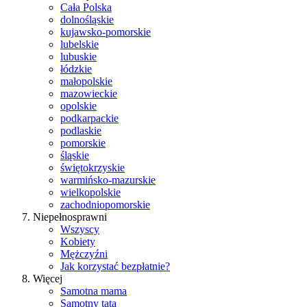
Cała Polska
dolnośląskie
kujawsko-pomorskie
lubelskie
lubuskie
łódzkie
małopolskie
mazowieckie
opolskie
podkarpackie
podlaskie
pomorskie
śląskie
świętokrzyskie
warmińsko-mazurskie
wielkopolskie
zachodniopomorskie
Niepełnosprawni
Wszyscy
Kobiety
Mężczyźni
Jak korzystać bezpłatnie?
Więcej
Samotna mama
Samotny tata