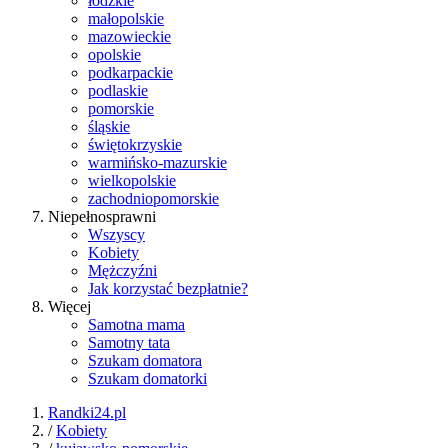
łódzkie
małopolskie
mazowieckie
opolskie
podkarpackie
podlaskie
pomorskie
śląskie
świętokrzyskie
warmińsko-mazurskie
wielkopolskie
zachodniopomorskie
Niepełnosprawni
Wszyscy
Kobiety
Mężczyźni
Jak korzystać bezpłatnie?
Więcej
Samotna mama
Samotny tata
Szukam domatora
Szukam domatorki
Randki24.pl
/
Kobiety