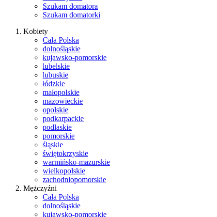
Szukam domatora
Szukam domatorki
Kobiety
Cała Polska
dolnośląskie
kujawsko-pomorskie
lubelskie
lubuskie
łódzkie
małopolskie
mazowieckie
opolskie
podkarpackie
podlaskie
pomorskie
śląskie
świętokrzyskie
warmińsko-mazurskie
wielkopolskie
zachodniopomorskie
Mężczyźni
Cała Polska
dolnośląskie
kujawsko-pomorskie