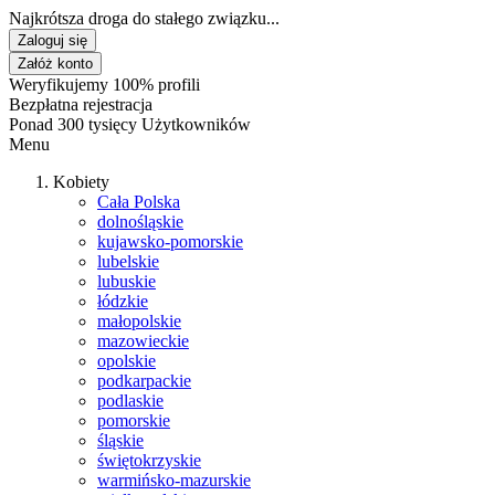
Najkrótsza droga do stałego związku...
Zaloguj się
Załóż konto
Weryfikujemy 100% profili
Bezpłatna rejestracja
Ponad 300 tysięcy Użytkowników
Menu
Kobiety
Cała Polska
dolnośląskie
kujawsko-pomorskie
lubelskie
lubuskie
łódzkie
małopolskie
mazowieckie
opolskie
podkarpackie
podlaskie
pomorskie
śląskie
świętokrzyskie
warmińsko-mazurskie