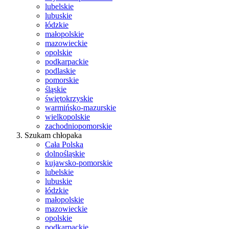
lubelskie
lubuskie
łódzkie
małopolskie
mazowieckie
opolskie
podkarpackie
podlaskie
pomorskie
śląskie
świętokrzyskie
warmińsko-mazurskie
wielkopolskie
zachodniopomorskie
Szukam chłopaka
Cała Polska
dolnośląskie
kujawsko-pomorskie
lubelskie
lubuskie
łódzkie
małopolskie
mazowieckie
opolskie
podkarpackie