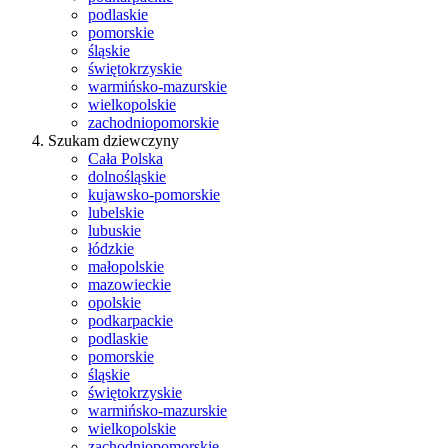
podlaskie
pomorskie
śląskie
świętokrzyskie
warmińsko-mazurskie
wielkopolskie
zachodniopomorskie
Szukam dziewczyny
Cała Polska
dolnośląskie
kujawsko-pomorskie
lubelskie
lubuskie
łódzkie
małopolskie
mazowieckie
opolskie
podkarpackie
podlaskie
pomorskie
śląskie
świętokrzyskie
warmińsko-mazurskie
wielkopolskie
zachodniopomorskie