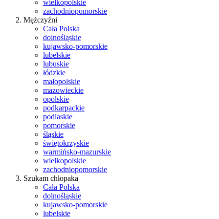
wielkopolskie
zachodniopomorskie
Mężczyźni
Cała Polska
dolnośląskie
kujawsko-pomorskie
lubelskie
lubuskie
łódzkie
małopolskie
mazowieckie
opolskie
podkarpackie
podlaskie
pomorskie
śląskie
świętokrzyskie
warmińsko-mazurskie
wielkopolskie
zachodniopomorskie
Szukam chłopaka
Cała Polska
dolnośląskie
kujawsko-pomorskie
lubelskie