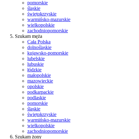
pomorskie
śląskie
świętokrzyskie
warmińsko-mazurskie
wielkopolskie
zachodniopomorskie
Szukam męża
Cała Polska
dolnośląskie
kujawsko-pomorskie
lubelskie
lubuskie
łódzkie
małopolskie
mazowieckie
opolskie
podkarpackie
podlaskie
pomorskie
śląskie
świętokrzyskie
warmińsko-mazurskie
wielkopolskie
zachodniopomorskie
Szukam żony