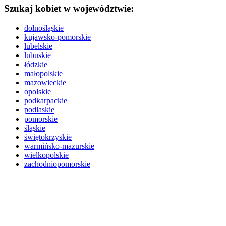
Szukaj kobiet w województwie:
dolnośląskie
kujawsko-pomorskie
lubelskie
lubuskie
łódzkie
małopolskie
mazowieckie
opolskie
podkarpackie
podlaskie
pomorskie
śląskie
świętokrzyskie
warmińsko-mazurskie
wielkopolskie
zachodniopomorskie