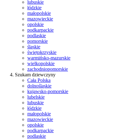
lubuskie
łódzkie
małopolskie
mazowieckie
opolskie
podkarpackie
podlaskie
pomorskie
śląskie
świętokrzyskie
warmińsko-mazurskie
wielkopolskie
zachodniopomorskie
Szukam dziewczyny
Cała Polska
dolnośląskie
kujawsko-pomorskie
lubelskie
lubuskie
łódzkie
małopolskie
mazowieckie
opolskie
podkarpackie
podlaskie