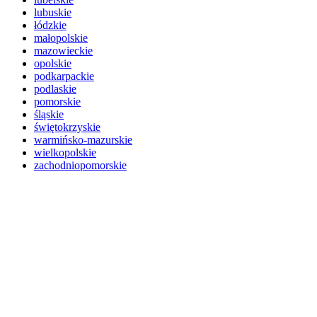
lubuskie
łódzkie
małopolskie
mazowieckie
opolskie
podkarpackie
podlaskie
pomorskie
śląskie
świętokrzyskie
warmińsko-mazurskie
wielkopolskie
zachodniopomorskie