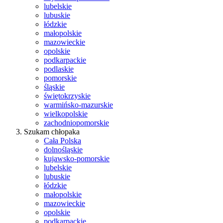
lubelskie
lubuskie
łódzkie
małopolskie
mazowieckie
opolskie
podkarpackie
podlaskie
pomorskie
śląskie
świętokrzyskie
warmińsko-mazurskie
wielkopolskie
zachodniopomorskie
Szukam chłopaka
Cała Polska
dolnośląskie
kujawsko-pomorskie
lubelskie
lubuskie
łódzkie
małopolskie
mazowieckie
opolskie
podkarpackie