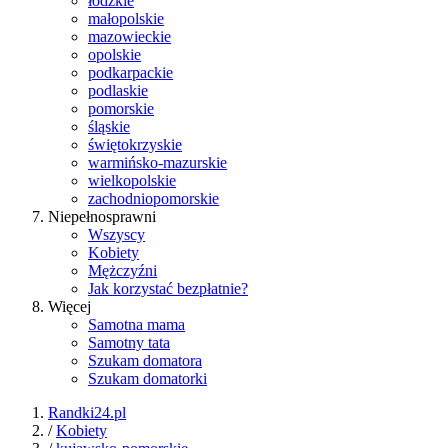
łódzkie
małopolskie
mazowieckie
opolskie
podkarpackie
podlaskie
pomorskie
śląskie
świętokrzyskie
warmińsko-mazurskie
wielkopolskie
zachodniopomorskie
Niepełnosprawni
Wszyscy
Kobiety
Mężczyźni
Jak korzystać bezpłatnie?
Więcej
Samotna mama
Samotny tata
Szukam domatora
Szukam domatorki
Randki24.pl
/
Kobiety