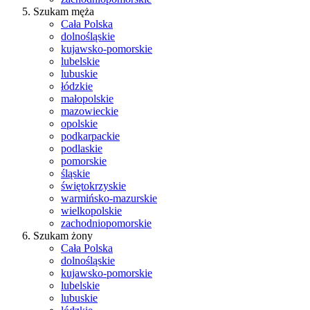
Szukam męża
Cała Polska
dolnośląskie
kujawsko-pomorskie
lubelskie
lubuskie
łódzkie
małopolskie
mazowieckie
opolskie
podkarpackie
podlaskie
pomorskie
śląskie
świętokrzyskie
warmińsko-mazurskie
wielkopolskie
zachodniopomorskie
Szukam żony
Cała Polska
dolnośląskie
kujawsko-pomorskie
lubelskie
lubuskie