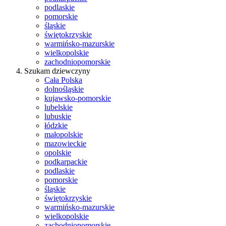
podlaskie
pomorskie
śląskie
świętokrzyskie
warmińsko-mazurskie
wielkopolskie
zachodniopomorskie
Szukam dziewczyny
Cała Polska
dolnośląskie
kujawsko-pomorskie
lubelskie
lubuskie
łódzkie
małopolskie
mazowieckie
opolskie
podkarpackie
podlaskie
pomorskie
śląskie
świętokrzyskie
warmińsko-mazurskie
wielkopolskie
zachodniopomorskie