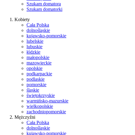
Szukam domatora
Szukam domatorki
Kobiety
Cała Polska
dolnośląskie
kujawsko-pomorskie
lubelskie
lubuskie
łódzkie
małopolskie
mazowieckie
opolskie
podkarpackie
podlaskie
pomorskie
śląskie
świętokrzyskie
warmińsko-mazurskie
wielkopolskie
zachodniopomorskie
Mężczyźni
Cała Polska
dolnośląskie
kujawsko-pomorskie