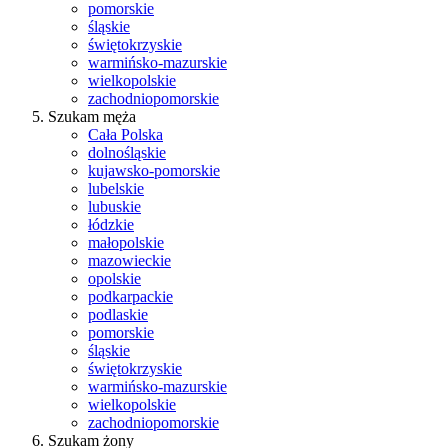
pomorskie
śląskie
świętokrzyskie
warmińsko-mazurskie
wielkopolskie
zachodniopomorskie
Szukam męża
Cała Polska
dolnośląskie
kujawsko-pomorskie
lubelskie
lubuskie
łódzkie
małopolskie
mazowieckie
opolskie
podkarpackie
podlaskie
pomorskie
śląskie
świętokrzyskie
warmińsko-mazurskie
wielkopolskie
zachodniopomorskie
Szukam żony