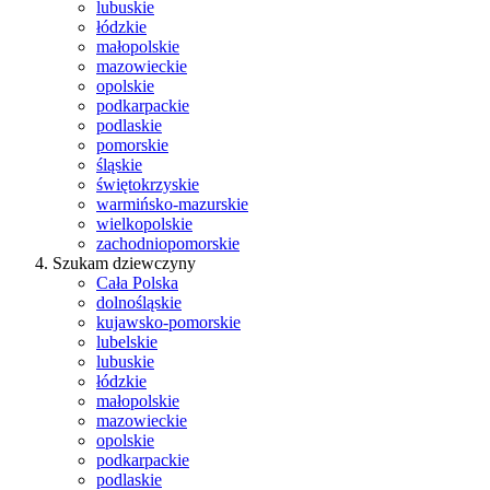
lubuskie
łódzkie
małopolskie
mazowieckie
opolskie
podkarpackie
podlaskie
pomorskie
śląskie
świętokrzyskie
warmińsko-mazurskie
wielkopolskie
zachodniopomorskie
Szukam dziewczyny
Cała Polska
dolnośląskie
kujawsko-pomorskie
lubelskie
lubuskie
łódzkie
małopolskie
mazowieckie
opolskie
podkarpackie
podlaskie