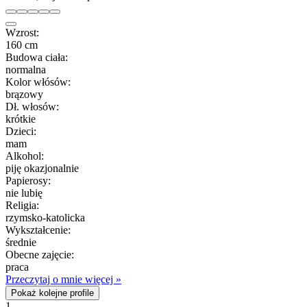
Wzrost:
160 cm
Budowa ciała:
normalna
Kolor włósów:
brązowy
Dł. włosów:
krótkie
Dzieci:
mam
Alkohol:
piję okazjonalnie
Papierosy:
nie lubię
Religia:
rzymsko-katolicka
Wykształcenie:
średnie
Obecne zajęcie:
praca
Przeczytaj o mnie więcej »
Pokaż kolejne profile
1