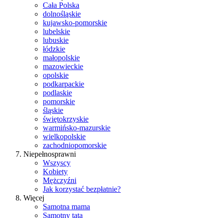
Cała Polska
dolnośląskie
kujawsko-pomorskie
lubelskie
lubuskie
łódzkie
małopolskie
mazowieckie
opolskie
podkarpackie
podlaskie
pomorskie
śląskie
świętokrzyskie
warmińsko-mazurskie
wielkopolskie
zachodniopomorskie
Niepełnosprawni
Wszyscy
Kobiety
Mężczyźni
Jak korzystać bezpłatnie?
Więcej
Samotna mama
Samotny tata