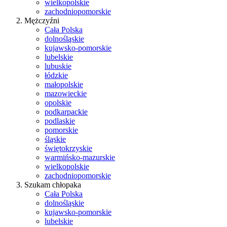
wielkopolskie
zachodniopomorskie
Mężczyźni
Cała Polska
dolnośląskie
kujawsko-pomorskie
lubelskie
lubuskie
łódzkie
małopolskie
mazowieckie
opolskie
podkarpackie
podlaskie
pomorskie
śląskie
świętokrzyskie
warmińsko-mazurskie
wielkopolskie
zachodniopomorskie
Szukam chłopaka
Cała Polska
dolnośląskie
kujawsko-pomorskie
lubelskie