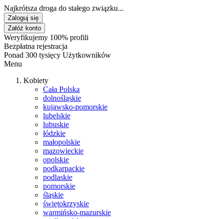
Najkrótsza droga do stałego związku...
Zaloguj się
Załóż konto
Weryfikujemy 100% profili
Bezpłatna rejestracja
Ponad 300 tysięcy Użytkowników
Menu
Kobiety
Cała Polska
dolnośląskie
kujawsko-pomorskie
lubelskie
lubuskie
łódzkie
małopolskie
mazowieckie
opolskie
podkarpackie
podlaskie
pomorskie
śląskie
świętokrzyskie
warmińsko-mazurskie