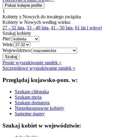
Pokaż kolejne profile
1
Kobiety z Nowych do trwałego związku
Kobiety w Nowych według wieku:
27 - 32 lata
,
33 - 40 lata
,
41 - 50 lata
,
61 lat i więcej
Szukaj kobiety
Płeć:
Wiek:
Województwo:
Proste wyszukiwanie randek »
Szczegółowe wyszukiwanie randek »
Przeglądaj kujawsko-pom. w:
Szukam chłopaka
Szukam męża
Szukam domatora
Niepełnosprawne kobiety
Samotne mamy
Szukaj kobiet w województwie: