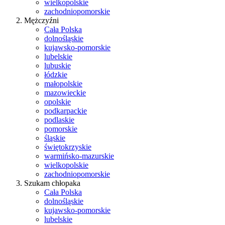
wielkopolskie
zachodniopomorskie
Mężczyźni
Cała Polska
dolnośląskie
kujawsko-pomorskie
lubelskie
lubuskie
łódzkie
małopolskie
mazowieckie
opolskie
podkarpackie
podlaskie
pomorskie
śląskie
świętokrzyskie
warmińsko-mazurskie
wielkopolskie
zachodniopomorskie
Szukam chłopaka
Cała Polska
dolnośląskie
kujawsko-pomorskie
lubelskie