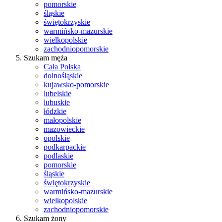
pomorskie
śląskie
świętokrzyskie
warmińsko-mazurskie
wielkopolskie
zachodniopomorskie
Szukam męża
Cała Polska
dolnośląskie
kujawsko-pomorskie
lubelskie
lubuskie
łódzkie
małopolskie
mazowieckie
opolskie
podkarpackie
podlaskie
pomorskie
śląskie
świętokrzyskie
warmińsko-mazurskie
wielkopolskie
zachodniopomorskie
Szukam żony