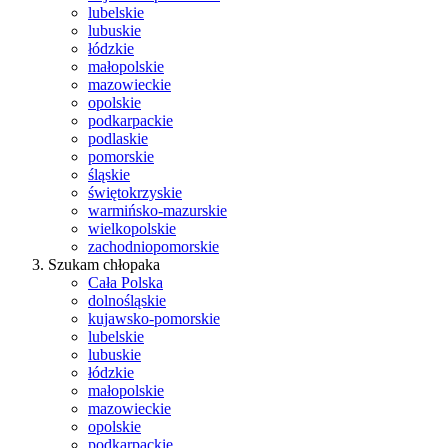
lubelskie
lubuskie
łódzkie
małopolskie
mazowieckie
opolskie
podkarpackie
podlaskie
pomorskie
śląskie
świętokrzyskie
warmińsko-mazurskie
wielkopolskie
zachodniopomorskie
Szukam chłopaka
Cała Polska
dolnośląskie
kujawsko-pomorskie
lubelskie
lubuskie
łódzkie
małopolskie
mazowieckie
opolskie
podkarpackie