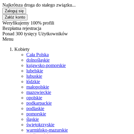
Najkrótsza droga do stałego związku...
Zaloguj się
Załóż konto
Weryfikujemy 100% profili
Bezpłatna rejestracja
Ponad 300 tysięcy Użytkowników
Menu
Kobiety
Cała Polska
dolnośląskie
kujawsko-pomorskie
lubelskie
lubuskie
łódzkie
małopolskie
mazowieckie
opolskie
podkarpackie
podlaskie
pomorskie
śląskie
świętokrzyskie
warmińsko-mazurskie