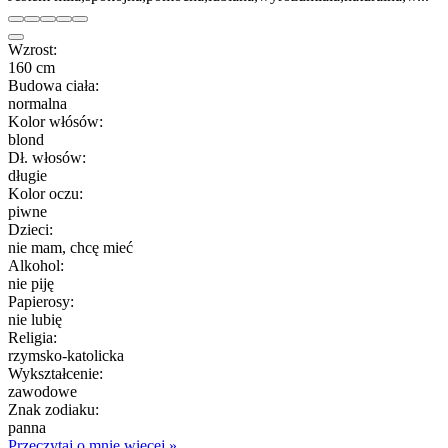
Wzrost:
160 cm
Budowa ciała:
normalna
Kolor włósów:
blond
Dł. włosów:
długie
Kolor oczu:
piwne
Dzieci:
nie mam, chcę mieć
Alkohol:
nie piję
Papierosy:
nie lubię
Religia:
rzymsko-katolicka
Wykształcenie:
zawodowe
Znak zodiaku:
panna
Przeczytaj o mnie więcej »