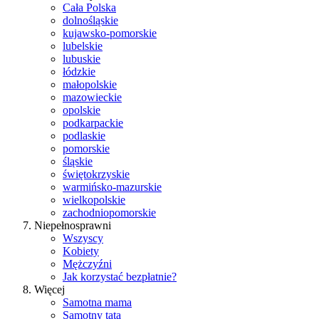
Cała Polska
dolnośląskie
kujawsko-pomorskie
lubelskie
lubuskie
łódzkie
małopolskie
mazowieckie
opolskie
podkarpackie
podlaskie
pomorskie
śląskie
świętokrzyskie
warmińsko-mazurskie
wielkopolskie
zachodniopomorskie
Niepełnosprawni
Wszyscy
Kobiety
Mężczyźni
Jak korzystać bezpłatnie?
Więcej
Samotna mama
Samotny tata