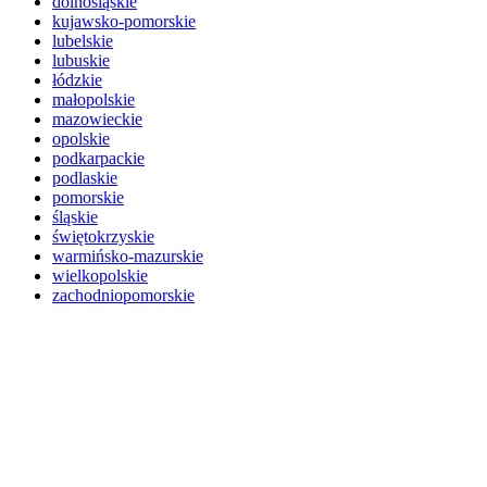
dolnośląskie
kujawsko-pomorskie
lubelskie
lubuskie
łódzkie
małopolskie
mazowieckie
opolskie
podkarpackie
podlaskie
pomorskie
śląskie
świętokrzyskie
warmińsko-mazurskie
wielkopolskie
zachodniopomorskie