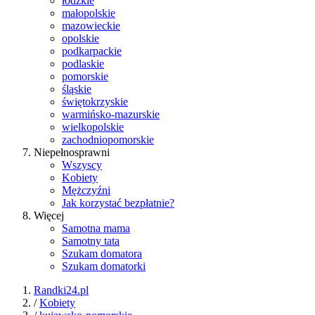
łódzkie
małopolskie
mazowieckie
opolskie
podkarpackie
podlaskie
pomorskie
śląskie
świętokrzyskie
warmińsko-mazurskie
wielkopolskie
zachodniopomorskie
Niepełnosprawni
Wszyscy
Kobiety
Mężczyźni
Jak korzystać bezpłatnie?
Więcej
Samotna mama
Samotny tata
Szukam domatora
Szukam domatorki
Randki24.pl
/
Kobiety