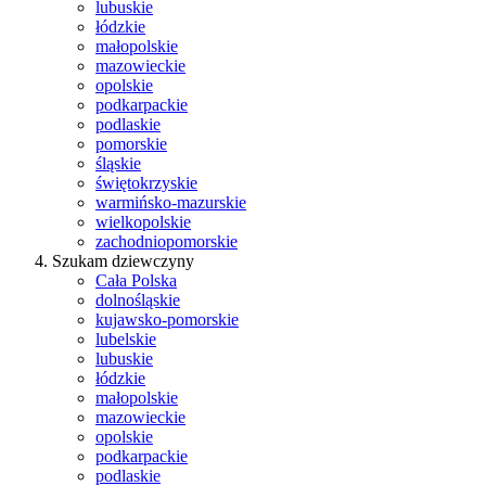
lubuskie
łódzkie
małopolskie
mazowieckie
opolskie
podkarpackie
podlaskie
pomorskie
śląskie
świętokrzyskie
warmińsko-mazurskie
wielkopolskie
zachodniopomorskie
Szukam dziewczyny
Cała Polska
dolnośląskie
kujawsko-pomorskie
lubelskie
lubuskie
łódzkie
małopolskie
mazowieckie
opolskie
podkarpackie
podlaskie