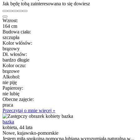
Jak będę tobą zainteresowana to się dowiesz
Wzrost:
164 cm
Budowa ciała:
szczupła
Kolor włósów:
brązowy
Dł. włosów:
bardzo długie
Kolor oczu:
brązowe
Alkohol:
nie piję
Papierosy:
nie lubię
Obecne zajęcie:
praca
Przeczytaj o mnie więcej »
bazka
kobieta, 44 lata
Nowe, kujawsko-pomorskie
Jestem miła,spokojna,pomocna,lubiana,wyrozumiała,naturalna,w...