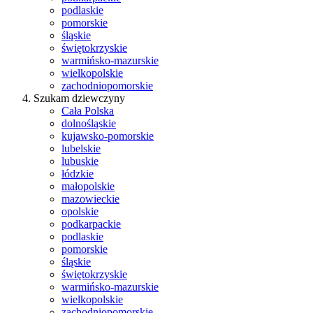
podlaskie
pomorskie
śląskie
świętokrzyskie
warmińsko-mazurskie
wielkopolskie
zachodniopomorskie
Szukam dziewczyny
Cała Polska
dolnośląskie
kujawsko-pomorskie
lubelskie
lubuskie
łódzkie
małopolskie
mazowieckie
opolskie
podkarpackie
podlaskie
pomorskie
śląskie
świętokrzyskie
warmińsko-mazurskie
wielkopolskie
zachodniopomorskie