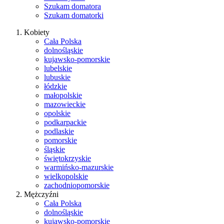
Szukam domatora
Szukam domatorki
Kobiety
Cała Polska
dolnośląskie
kujawsko-pomorskie
lubelskie
lubuskie
łódzkie
małopolskie
mazowieckie
opolskie
podkarpackie
podlaskie
pomorskie
śląskie
świętokrzyskie
warmińsko-mazurskie
wielkopolskie
zachodniopomorskie
Mężczyźni
Cała Polska
dolnośląskie
kujawsko-pomorskie