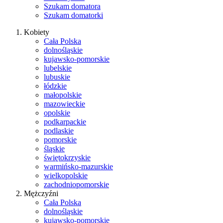
Szukam domatora
Szukam domatorki
Kobiety
Cała Polska
dolnośląskie
kujawsko-pomorskie
lubelskie
lubuskie
łódzkie
małopolskie
mazowieckie
opolskie
podkarpackie
podlaskie
pomorskie
śląskie
świętokrzyskie
warmińsko-mazurskie
wielkopolskie
zachodniopomorskie
Mężczyźni
Cała Polska
dolnośląskie
kujawsko-pomorskie