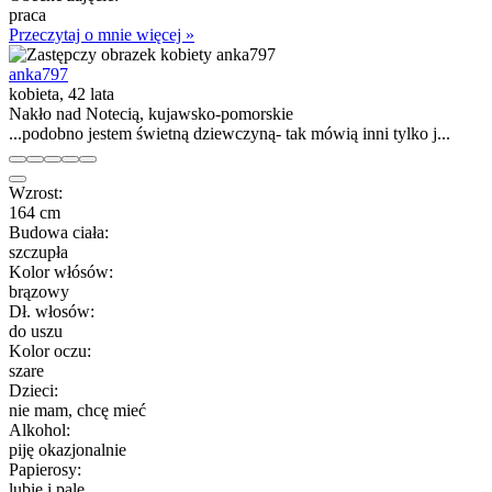
praca
Przeczytaj o mnie więcej »
anka797
kobieta, 42 lata
Nakło nad Notecią, kujawsko-pomorskie
...podobno jestem świetną dziewczyną- tak mówią inni tylko j...
Wzrost:
164 cm
Budowa ciała:
szczupła
Kolor włósów:
brązowy
Dł. włosów:
do uszu
Kolor oczu:
szare
Dzieci:
nie mam, chcę mieć
Alkohol:
piję okazjonalnie
Papierosy:
lubię i palę