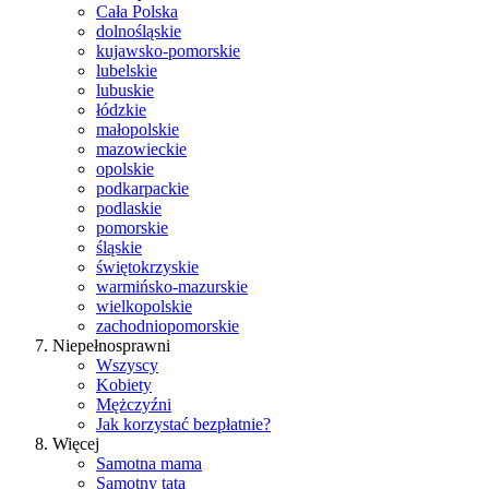
Cała Polska
dolnośląskie
kujawsko-pomorskie
lubelskie
lubuskie
łódzkie
małopolskie
mazowieckie
opolskie
podkarpackie
podlaskie
pomorskie
śląskie
świętokrzyskie
warmińsko-mazurskie
wielkopolskie
zachodniopomorskie
Niepełnosprawni
Wszyscy
Kobiety
Mężczyźni
Jak korzystać bezpłatnie?
Więcej
Samotna mama
Samotny tata