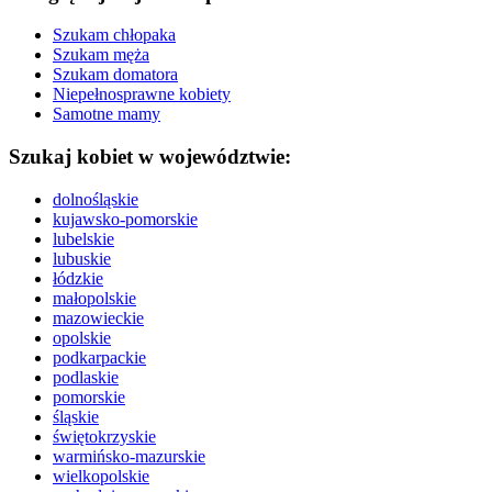
Szukam chłopaka
Szukam męża
Szukam domatora
Niepełnosprawne kobiety
Samotne mamy
Szukaj kobiet w województwie:
dolnośląskie
kujawsko-pomorskie
lubelskie
lubuskie
łódzkie
małopolskie
mazowieckie
opolskie
podkarpackie
podlaskie
pomorskie
śląskie
świętokrzyskie
warmińsko-mazurskie
wielkopolskie