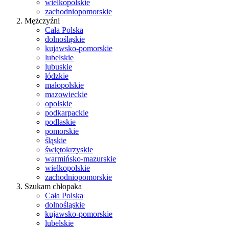
wielkopolskie
zachodniopomorskie
Mężczyźni
Cała Polska
dolnośląskie
kujawsko-pomorskie
lubelskie
lubuskie
łódzkie
małopolskie
mazowieckie
opolskie
podkarpackie
podlaskie
pomorskie
śląskie
świętokrzyskie
warmińsko-mazurskie
wielkopolskie
zachodniopomorskie
Szukam chłopaka
Cała Polska
dolnośląskie
kujawsko-pomorskie
lubelskie