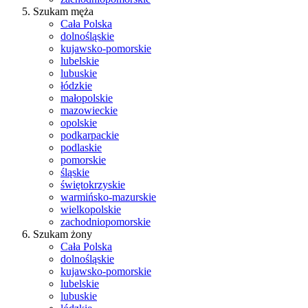
Szukam męża
Cała Polska
dolnośląskie
kujawsko-pomorskie
lubelskie
lubuskie
łódzkie
małopolskie
mazowieckie
opolskie
podkarpackie
podlaskie
pomorskie
śląskie
świętokrzyskie
warmińsko-mazurskie
wielkopolskie
zachodniopomorskie
Szukam żony
Cała Polska
dolnośląskie
kujawsko-pomorskie
lubelskie
lubuskie