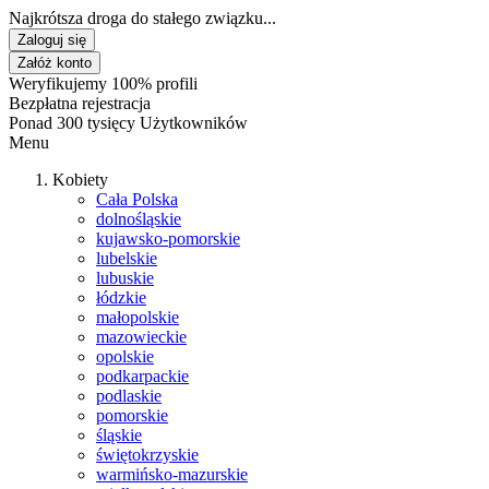
Najkrótsza droga do stałego związku...
Zaloguj się
Załóż konto
Weryfikujemy 100% profili
Bezpłatna rejestracja
Ponad 300 tysięcy Użytkowników
Menu
Kobiety
Cała Polska
dolnośląskie
kujawsko-pomorskie
lubelskie
lubuskie
łódzkie
małopolskie
mazowieckie
opolskie
podkarpackie
podlaskie
pomorskie
śląskie
świętokrzyskie
warmińsko-mazurskie