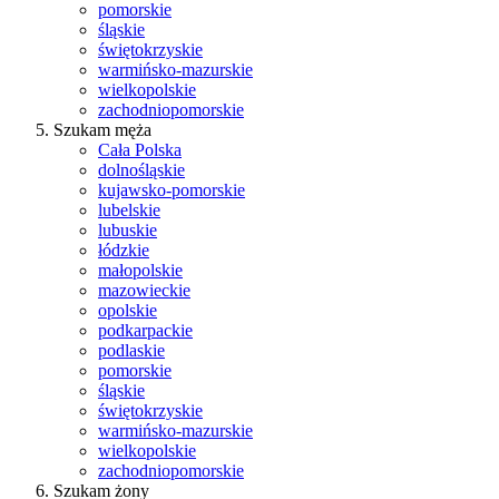
pomorskie
śląskie
świętokrzyskie
warmińsko-mazurskie
wielkopolskie
zachodniopomorskie
Szukam męża
Cała Polska
dolnośląskie
kujawsko-pomorskie
lubelskie
lubuskie
łódzkie
małopolskie
mazowieckie
opolskie
podkarpackie
podlaskie
pomorskie
śląskie
świętokrzyskie
warmińsko-mazurskie
wielkopolskie
zachodniopomorskie
Szukam żony