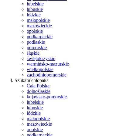
lubelskie
lubuskie
łódzkie
małopolskie
mazowieckie
opolskie
podkarpackie
podlaskie
pomorskie
śląskie
świętokrzyskie
warmińsko-mazurskie
wielkopolskie
zachodniopomorskie
Szukam chłopaka
Cała Polska
dolnośląskie
kujawsko-pomorskie
lubelskie
lubuskie
łódzkie
małopolskie
mazowieckie
opolskie
podkarpackie