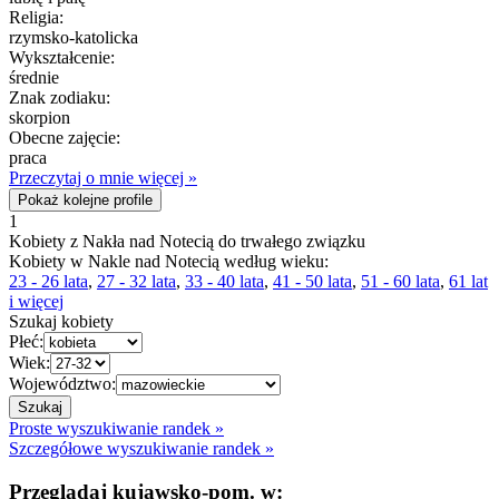
Religia:
rzymsko-katolicka
Wykształcenie:
średnie
Znak zodiaku:
skorpion
Obecne zajęcie:
praca
Przeczytaj o mnie więcej »
Pokaż kolejne profile
1
Kobiety z Nakła nad Notecią do trwałego związku
Kobiety w Nakle nad Notecią według wieku:
23 - 26 lata
,
27 - 32 lata
,
33 - 40 lata
,
41 - 50 lata
,
51 - 60 lata
,
61 lat
i więcej
Szukaj kobiety
Płeć:
Wiek:
Województwo:
Proste wyszukiwanie randek »
Szczegółowe wyszukiwanie randek »
Przeglądaj kujawsko-pom. w: