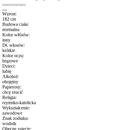
Wzrost:
182 cm
Budowa ciała:
normalna
Kolor włósów:
inny
Dł. włosów:
krótkie
Kolor oczu:
brązowe
Dzieci:
lubię
Alkohol:
obojętny
Papierosy:
chcę rzucić
Religia:
rzymsko-katolicka
Wykształcenie:
zawodowe
Znak zodiaku:
wodnik
Obecne zajęcie: