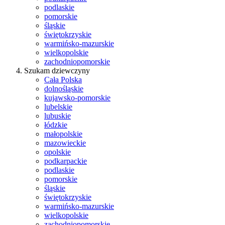
podlaskie
pomorskie
śląskie
świętokrzyskie
warmińsko-mazurskie
wielkopolskie
zachodniopomorskie
Szukam dziewczyny
Cała Polska
dolnośląskie
kujawsko-pomorskie
lubelskie
lubuskie
łódzkie
małopolskie
mazowieckie
opolskie
podkarpackie
podlaskie
pomorskie
śląskie
świętokrzyskie
warmińsko-mazurskie
wielkopolskie
zachodniopomorskie