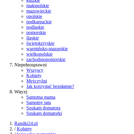
łódzkie
małopolskie
mazowieckie
opolskie
podkarpackie
podlaskie
pomorskie
śląskie
świętokrzyskie
warmińsko-mazurskie
wielkopolskie
zachodniopomorskie
Niepełnosprawni
Wszyscy
Kobiety
Mężczyźni
Jak korzystać bezpłatnie?
Więcej
Samotna mama
Samotny tata
Szukam domatora
Szukam domatorki
Randki24.pl
/
Kobiety