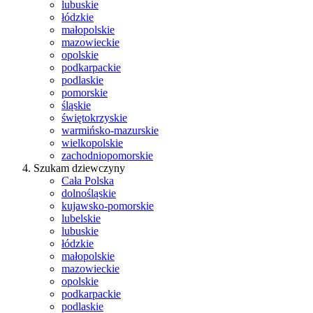
lubuskie
łódzkie
małopolskie
mazowieckie
opolskie
podkarpackie
podlaskie
pomorskie
śląskie
świętokrzyskie
warmińsko-mazurskie
wielkopolskie
zachodniopomorskie
Szukam dziewczyny
Cała Polska
dolnośląskie
kujawsko-pomorskie
lubelskie
lubuskie
łódzkie
małopolskie
mazowieckie
opolskie
podkarpackie
podlaskie