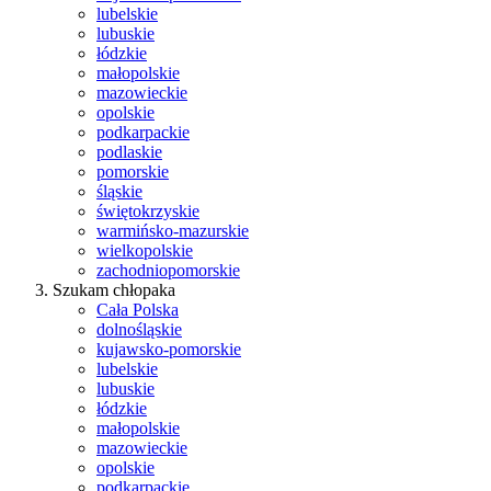
lubelskie
lubuskie
łódzkie
małopolskie
mazowieckie
opolskie
podkarpackie
podlaskie
pomorskie
śląskie
świętokrzyskie
warmińsko-mazurskie
wielkopolskie
zachodniopomorskie
Szukam chłopaka
Cała Polska
dolnośląskie
kujawsko-pomorskie
lubelskie
lubuskie
łódzkie
małopolskie
mazowieckie
opolskie
podkarpackie