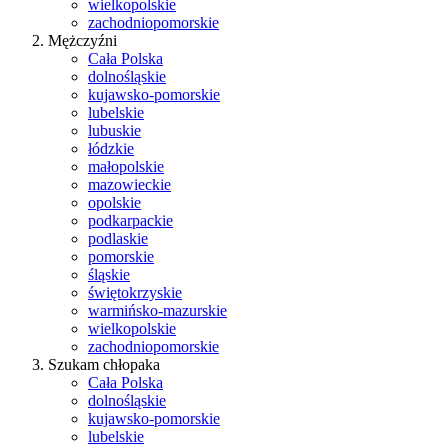
wielkopolskie
zachodniopomorskie
Mężczyźni
Cała Polska
dolnośląskie
kujawsko-pomorskie
lubelskie
lubuskie
łódzkie
małopolskie
mazowieckie
opolskie
podkarpackie
podlaskie
pomorskie
śląskie
świętokrzyskie
warmińsko-mazurskie
wielkopolskie
zachodniopomorskie
Szukam chłopaka
Cała Polska
dolnośląskie
kujawsko-pomorskie
lubelskie