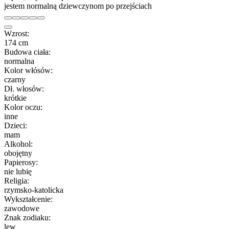
jestem normalną dziewczynom po przejściach
Wzrost:
174 cm
Budowa ciała:
normalna
Kolor włósów:
czarny
Dł. włosów:
krótkie
Kolor oczu:
inne
Dzieci:
mam
Alkohol:
obojętny
Papierosy:
nie lubię
Religia:
rzymsko-katolicka
Wykształcenie:
zawodowe
Znak zodiaku:
lew