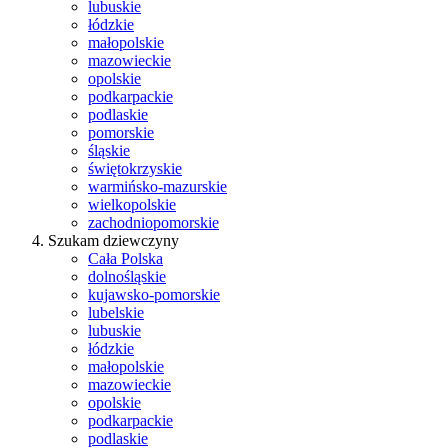
lubuskie
łódzkie
małopolskie
mazowieckie
opolskie
podkarpackie
podlaskie
pomorskie
śląskie
świętokrzyskie
warmińsko-mazurskie
wielkopolskie
zachodniopomorskie
Szukam dziewczyny
Cała Polska
dolnośląskie
kujawsko-pomorskie
lubelskie
lubuskie
łódzkie
małopolskie
mazowieckie
opolskie
podkarpackie
podlaskie