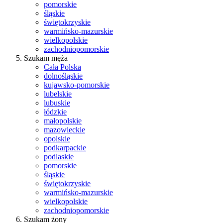
pomorskie
śląskie
świętokrzyskie
warmińsko-mazurskie
wielkopolskie
zachodniopomorskie
Szukam męża
Cała Polska
dolnośląskie
kujawsko-pomorskie
lubelskie
lubuskie
łódzkie
małopolskie
mazowieckie
opolskie
podkarpackie
podlaskie
pomorskie
śląskie
świętokrzyskie
warmińsko-mazurskie
wielkopolskie
zachodniopomorskie
Szukam żony