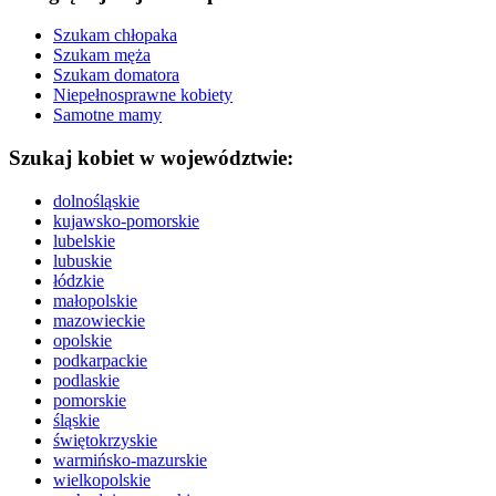
Szukam chłopaka
Szukam męża
Szukam domatora
Niepełnosprawne kobiety
Samotne mamy
Szukaj kobiet w województwie:
dolnośląskie
kujawsko-pomorskie
lubelskie
lubuskie
łódzkie
małopolskie
mazowieckie
opolskie
podkarpackie
podlaskie
pomorskie
śląskie
świętokrzyskie
warmińsko-mazurskie
wielkopolskie