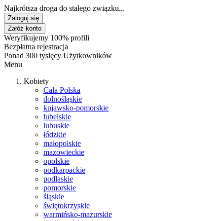
Najkrótsza droga do stałego związku...
Zaloguj się
Załóż konto
Weryfikujemy 100% profili
Bezpłatna rejestracja
Ponad 300 tysięcy Użytkowników
Menu
Kobiety
Cała Polska
dolnośląskie
kujawsko-pomorskie
lubelskie
lubuskie
łódzkie
małopolskie
mazowieckie
opolskie
podkarpackie
podlaskie
pomorskie
śląskie
świętokrzyskie
warmińsko-mazurskie