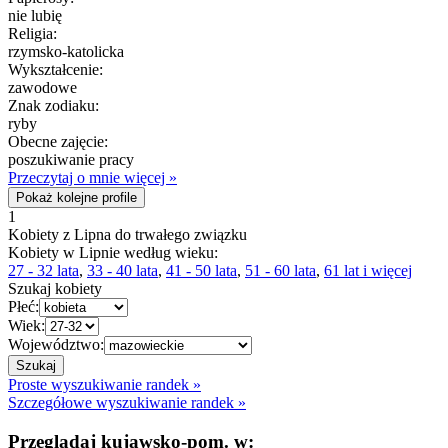
nie lubię
Religia:
rzymsko-katolicka
Wykształcenie:
zawodowe
Znak zodiaku:
ryby
Obecne zajęcie:
poszukiwanie pracy
Przeczytaj o mnie więcej »
Pokaż kolejne profile
1
Kobiety z Lipna do trwałego związku
Kobiety w Lipnie według wieku:
27 - 32 lata
,
33 - 40 lata
,
41 - 50 lata
,
51 - 60 lata
,
61 lat i więcej
Szukaj kobiety
Płeć:
Wiek:
Województwo:
Proste wyszukiwanie randek »
Szczegółowe wyszukiwanie randek »
Przeglądaj kujawsko-pom. w: