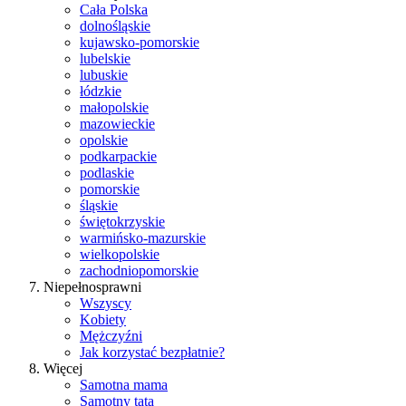
Cała Polska
dolnośląskie
kujawsko-pomorskie
lubelskie
lubuskie
łódzkie
małopolskie
mazowieckie
opolskie
podkarpackie
podlaskie
pomorskie
śląskie
świętokrzyskie
warmińsko-mazurskie
wielkopolskie
zachodniopomorskie
Niepełnosprawni
Wszyscy
Kobiety
Mężczyźni
Jak korzystać bezpłatnie?
Więcej
Samotna mama
Samotny tata