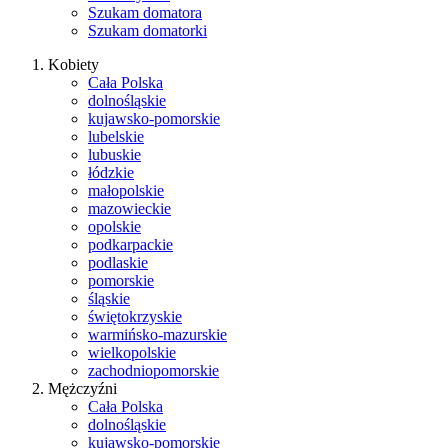
Szukam domatora
Szukam domatorki
Kobiety
Cała Polska
dolnośląskie
kujawsko-pomorskie
lubelskie
lubuskie
łódzkie
małopolskie
mazowieckie
opolskie
podkarpackie
podlaskie
pomorskie
śląskie
świętokrzyskie
warmińsko-mazurskie
wielkopolskie
zachodniopomorskie
Mężczyźni
Cała Polska
dolnośląskie
kujawsko-pomorskie