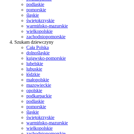
podlaskie
pomorskie
śląskie
świętokrzyskie
warmińsko-mazurskie
wielkopolskie
zachodniopomorskie
Szukam dziewczyny
Cała Polska
dolnośląskie
kujawsko-pomorskie
lubelskie
lubuskie
łódzkie
małopolskie
mazowieckie
opolskie
podkarpackie
podlaskie
pomorskie
śląskie
świętokrzyskie
warmińsko-mazurskie
wielkopolskie
zachodniopomorskie