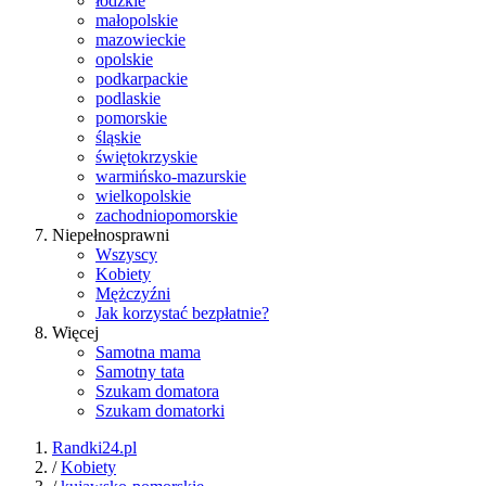
łódzkie
małopolskie
mazowieckie
opolskie
podkarpackie
podlaskie
pomorskie
śląskie
świętokrzyskie
warmińsko-mazurskie
wielkopolskie
zachodniopomorskie
Niepełnosprawni
Wszyscy
Kobiety
Mężczyźni
Jak korzystać bezpłatnie?
Więcej
Samotna mama
Samotny tata
Szukam domatora
Szukam domatorki
Randki24.pl
/
Kobiety