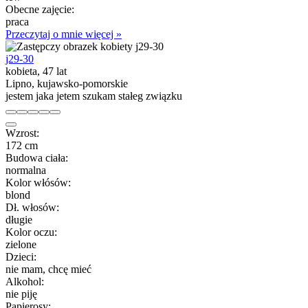
Obecne zajęcie:
praca
Przeczytaj o mnie więcej »
j29-30
kobieta, 47 lat
Lipno, kujawsko-pomorskie
jestem jaka jetem szukam stałeg związku
Wzrost:
172 cm
Budowa ciała:
normalna
Kolor włósów:
blond
Dł. włosów:
długie
Kolor oczu:
zielone
Dzieci:
nie mam, chcę mieć
Alkohol:
nie piję
Papierosy: