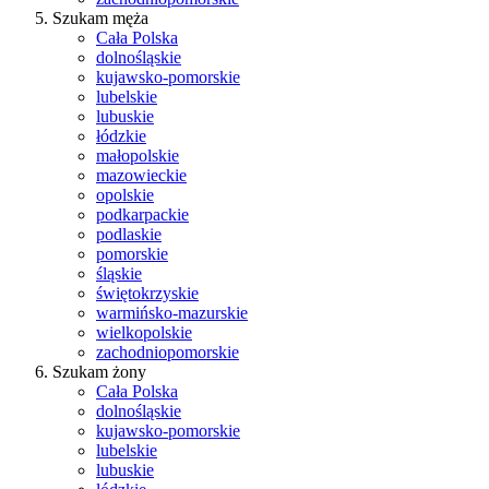
Szukam męża
Cała Polska
dolnośląskie
kujawsko-pomorskie
lubelskie
lubuskie
łódzkie
małopolskie
mazowieckie
opolskie
podkarpackie
podlaskie
pomorskie
śląskie
świętokrzyskie
warmińsko-mazurskie
wielkopolskie
zachodniopomorskie
Szukam żony
Cała Polska
dolnośląskie
kujawsko-pomorskie
lubelskie
lubuskie