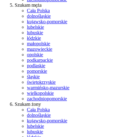
Szukam męża
Cała Polska
dolnośląskie
kujawsko-pomorskie
lubelskie
lubuskie
łódzkie
małopolskie
mazowieckie
opolskie
podkarpackie
podlaskie
pomorskie
śląskie
świętokrzyskie
warmińsko-mazurskie
wielkopolskie
zachodniopomorskie
Szukam żony
Cała Polska
dolnośląskie
kujawsko-pomorskie
lubelskie
lubuskie