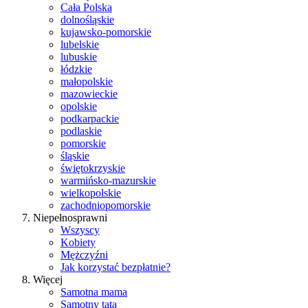
Cała Polska
dolnośląskie
kujawsko-pomorskie
lubelskie
lubuskie
łódzkie
małopolskie
mazowieckie
opolskie
podkarpackie
podlaskie
pomorskie
śląskie
świętokrzyskie
warmińsko-mazurskie
wielkopolskie
zachodniopomorskie
Niepełnosprawni
Wszyscy
Kobiety
Mężczyźni
Jak korzystać bezpłatnie?
Więcej
Samotna mama
Samotny tata