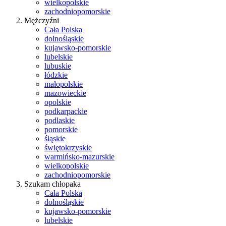
wielkopolskie
zachodniopomorskie
Mężczyźni
Cała Polska
dolnośląskie
kujawsko-pomorskie
lubelskie
lubuskie
łódzkie
małopolskie
mazowieckie
opolskie
podkarpackie
podlaskie
pomorskie
śląskie
świętokrzyskie
warmińsko-mazurskie
wielkopolskie
zachodniopomorskie
Szukam chłopaka
Cała Polska
dolnośląskie
kujawsko-pomorskie
lubelskie