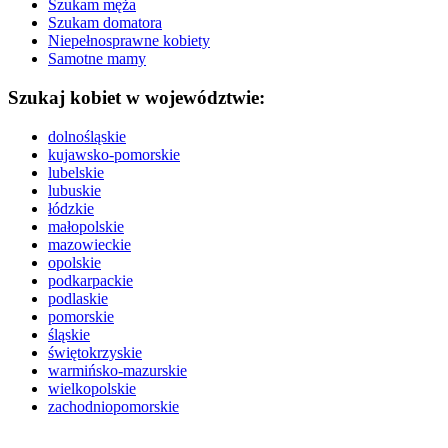
Szukam męża
Szukam domatora
Niepełnosprawne kobiety
Samotne mamy
Szukaj kobiet w województwie:
dolnośląskie
kujawsko-pomorskie
lubelskie
lubuskie
łódzkie
małopolskie
mazowieckie
opolskie
podkarpackie
podlaskie
pomorskie
śląskie
świętokrzyskie
warmińsko-mazurskie
wielkopolskie
zachodniopomorskie