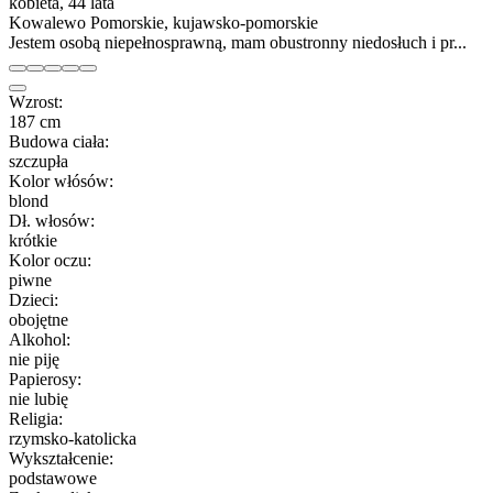
kobieta, 44 lata
Kowalewo Pomorskie, kujawsko-pomorskie
Jestem osobą niepełnosprawną, mam obustronny niedosłuch i pr...
Wzrost:
187 cm
Budowa ciała:
szczupła
Kolor włósów:
blond
Dł. włosów:
krótkie
Kolor oczu:
piwne
Dzieci:
obojętne
Alkohol:
nie piję
Papierosy:
nie lubię
Religia:
rzymsko-katolicka
Wykształcenie:
podstawowe