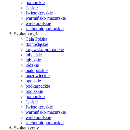
pomorskie
śląskie
świętokrzyskie
warmińsko-mazurskie
wielkopolskie
zachodniopomorskie
Szukam męża
Cała Polska
dolnośląskie
kujawsko-pomorskie
lubelskie
lubuskie
łódzkie
małopolskie
mazowieckie
opolskie
podkarpackie
podlaskie
pomorskie
śląskie
świętokrzyskie
warmińsko-mazurskie
wielkopolskie
zachodniopomorskie
Szukam żony