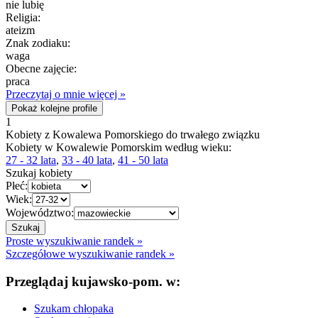
nie lubię
Religia:
ateizm
Znak zodiaku:
waga
Obecne zajęcie:
praca
Przeczytaj o mnie więcej »
Pokaż kolejne profile
1
Kobiety z Kowalewa Pomorskiego do trwałego związku
Kobiety w Kowalewie Pomorskim według wieku:
27 - 32 lata
,
33 - 40 lata
,
41 - 50 lata
Szukaj kobiety
Płeć:
Wiek:
Województwo:
Proste wyszukiwanie randek »
Szczegółowe wyszukiwanie randek »
Przeglądaj kujawsko-pom. w:
Szukam chłopaka