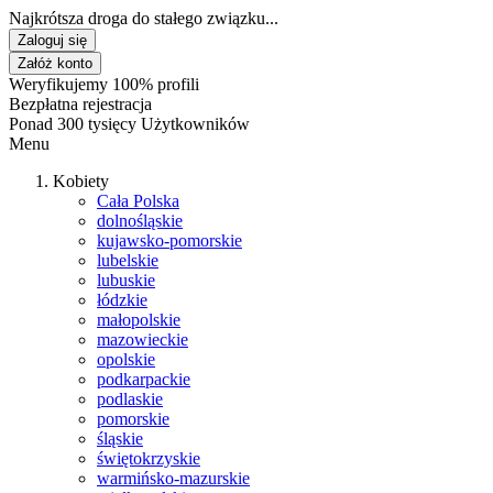
Najkrótsza droga do stałego związku...
Zaloguj się
Załóż konto
Weryfikujemy 100% profili
Bezpłatna rejestracja
Ponad 300 tysięcy Użytkowników
Menu
Kobiety
Cała Polska
dolnośląskie
kujawsko-pomorskie
lubelskie
lubuskie
łódzkie
małopolskie
mazowieckie
opolskie
podkarpackie
podlaskie
pomorskie
śląskie
świętokrzyskie
warmińsko-mazurskie