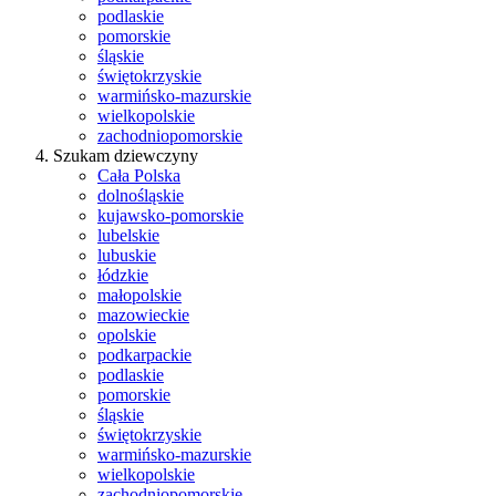
podlaskie
pomorskie
śląskie
świętokrzyskie
warmińsko-mazurskie
wielkopolskie
zachodniopomorskie
Szukam dziewczyny
Cała Polska
dolnośląskie
kujawsko-pomorskie
lubelskie
lubuskie
łódzkie
małopolskie
mazowieckie
opolskie
podkarpackie
podlaskie
pomorskie
śląskie
świętokrzyskie
warmińsko-mazurskie
wielkopolskie
zachodniopomorskie