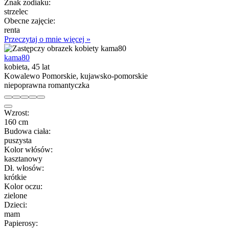
Znak zodiaku:
strzelec
Obecne zajęcie:
renta
Przeczytaj o mnie więcej »
kama80
kobieta, 45 lat
Kowalewo Pomorskie, kujawsko-pomorskie
niepoprawna romantyczka
Wzrost:
160 cm
Budowa ciała:
puszysta
Kolor włósów:
kasztanowy
Dł. włosów:
krótkie
Kolor oczu:
zielone
Dzieci:
mam
Papierosy: