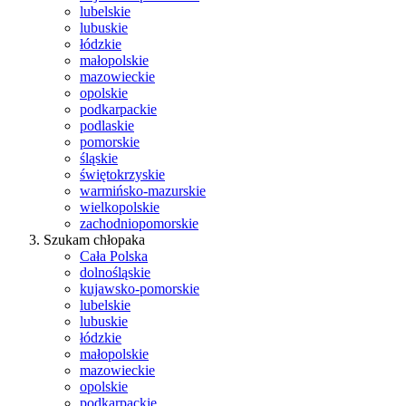
lubelskie
lubuskie
łódzkie
małopolskie
mazowieckie
opolskie
podkarpackie
podlaskie
pomorskie
śląskie
świętokrzyskie
warmińsko-mazurskie
wielkopolskie
zachodniopomorskie
Szukam chłopaka
Cała Polska
dolnośląskie
kujawsko-pomorskie
lubelskie
lubuskie
łódzkie
małopolskie
mazowieckie
opolskie
podkarpackie