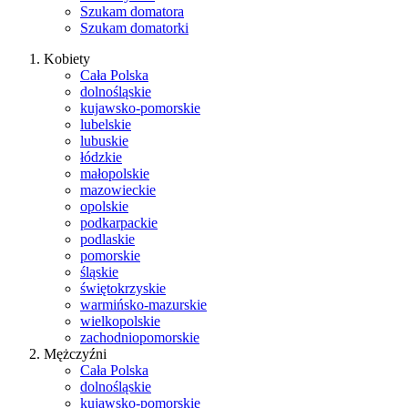
Szukam domatora
Szukam domatorki
Kobiety
Cała Polska
dolnośląskie
kujawsko-pomorskie
lubelskie
lubuskie
łódzkie
małopolskie
mazowieckie
opolskie
podkarpackie
podlaskie
pomorskie
śląskie
świętokrzyskie
warmińsko-mazurskie
wielkopolskie
zachodniopomorskie
Mężczyźni
Cała Polska
dolnośląskie
kujawsko-pomorskie