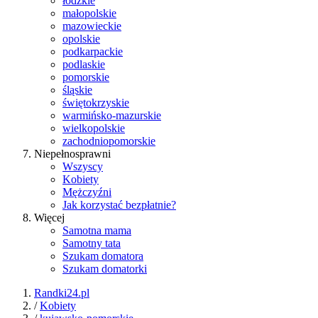
łódzkie
małopolskie
mazowieckie
opolskie
podkarpackie
podlaskie
pomorskie
śląskie
świętokrzyskie
warmińsko-mazurskie
wielkopolskie
zachodniopomorskie
Niepełnosprawni
Wszyscy
Kobiety
Mężczyźni
Jak korzystać bezpłatnie?
Więcej
Samotna mama
Samotny tata
Szukam domatora
Szukam domatorki
Randki24.pl
/
Kobiety