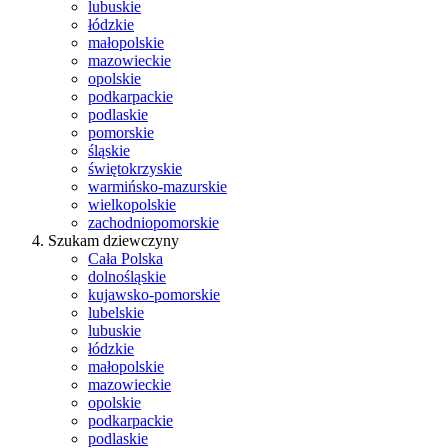
lubuskie
łódzkie
małopolskie
mazowieckie
opolskie
podkarpackie
podlaskie
pomorskie
śląskie
świętokrzyskie
warmińsko-mazurskie
wielkopolskie
zachodniopomorskie
Szukam dziewczyny
Cała Polska
dolnośląskie
kujawsko-pomorskie
lubelskie
lubuskie
łódzkie
małopolskie
mazowieckie
opolskie
podkarpackie
podlaskie