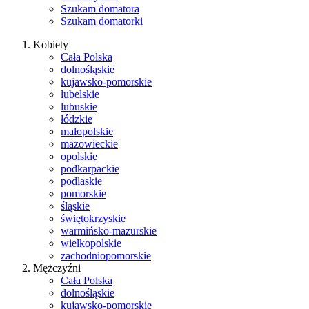
Szukam domatora
Szukam domatorki
Kobiety
Cała Polska
dolnośląskie
kujawsko-pomorskie
lubelskie
lubuskie
łódzkie
małopolskie
mazowieckie
opolskie
podkarpackie
podlaskie
pomorskie
śląskie
świętokrzyskie
warmińsko-mazurskie
wielkopolskie
zachodniopomorskie
Mężczyźni
Cała Polska
dolnośląskie
kujawsko-pomorskie