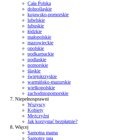
Cała Polska
dolnośląskie
kujawsko-pomorskie
lubelskie
lubuskie
łódzkie
małopolskie
mazowieckie
opolskie
podkarpackie
podlaskie
pomorskie
śląskie
świętokrzyskie
warmińsko-mazurskie
wielkopolskie
zachodniopomorskie
Niepełnosprawni
Wszyscy
Kobiety
Mężczyźni
Jak korzystać bezpłatnie?
Więcej
Samotna mama
Samotny tata