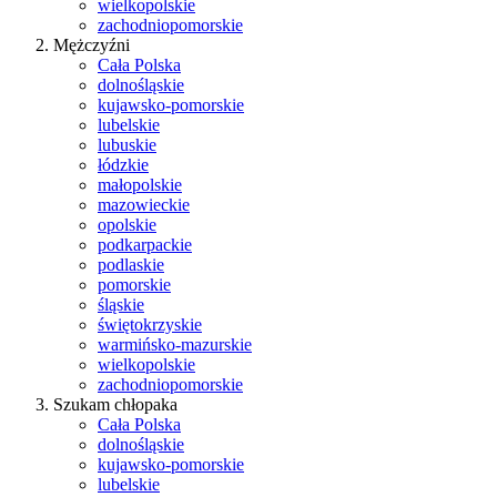
wielkopolskie
zachodniopomorskie
Mężczyźni
Cała Polska
dolnośląskie
kujawsko-pomorskie
lubelskie
lubuskie
łódzkie
małopolskie
mazowieckie
opolskie
podkarpackie
podlaskie
pomorskie
śląskie
świętokrzyskie
warmińsko-mazurskie
wielkopolskie
zachodniopomorskie
Szukam chłopaka
Cała Polska
dolnośląskie
kujawsko-pomorskie
lubelskie