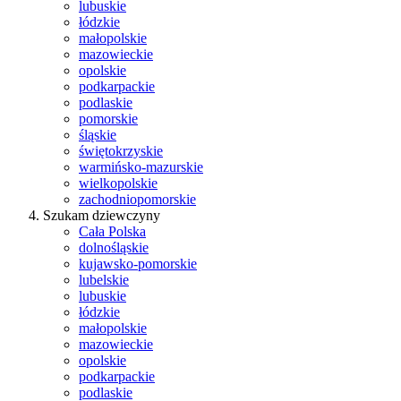
lubuskie
łódzkie
małopolskie
mazowieckie
opolskie
podkarpackie
podlaskie
pomorskie
śląskie
świętokrzyskie
warmińsko-mazurskie
wielkopolskie
zachodniopomorskie
Szukam dziewczyny
Cała Polska
dolnośląskie
kujawsko-pomorskie
lubelskie
lubuskie
łódzkie
małopolskie
mazowieckie
opolskie
podkarpackie
podlaskie