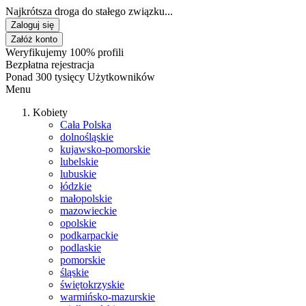
Najkrótsza droga do stałego związku...
Zaloguj się
Załóż konto
Weryfikujemy 100% profili
Bezpłatna rejestracja
Ponad 300 tysięcy Użytkowników
Menu
Kobiety
Cała Polska
dolnośląskie
kujawsko-pomorskie
lubelskie
lubuskie
łódzkie
małopolskie
mazowieckie
opolskie
podkarpackie
podlaskie
pomorskie
śląskie
świętokrzyskie
warmińsko-mazurskie