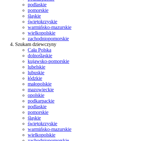
podlaskie
pomorskie
śląskie
świętokrzyskie
warmińsko-mazurskie
wielkopolskie
zachodniopomorskie
Szukam dziewczyny
Cała Polska
dolnośląskie
kujawsko-pomorskie
lubelskie
lubuskie
łódzkie
małopolskie
mazowieckie
opolskie
podkarpackie
podlaskie
pomorskie
śląskie
świętokrzyskie
warmińsko-mazurskie
wielkopolskie
zachodniopomorskie