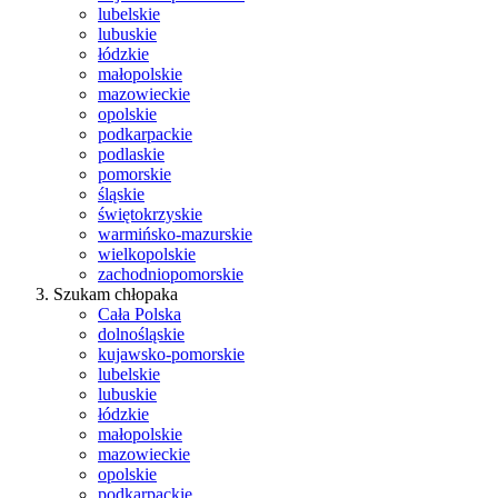
lubelskie
lubuskie
łódzkie
małopolskie
mazowieckie
opolskie
podkarpackie
podlaskie
pomorskie
śląskie
świętokrzyskie
warmińsko-mazurskie
wielkopolskie
zachodniopomorskie
Szukam chłopaka
Cała Polska
dolnośląskie
kujawsko-pomorskie
lubelskie
lubuskie
łódzkie
małopolskie
mazowieckie
opolskie
podkarpackie