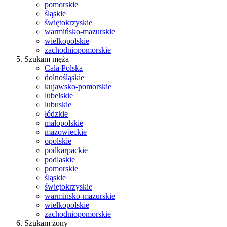
pomorskie
śląskie
świętokrzyskie
warmińsko-mazurskie
wielkopolskie
zachodniopomorskie
Szukam męża
Cała Polska
dolnośląskie
kujawsko-pomorskie
lubelskie
lubuskie
łódzkie
małopolskie
mazowieckie
opolskie
podkarpackie
podlaskie
pomorskie
śląskie
świętokrzyskie
warmińsko-mazurskie
wielkopolskie
zachodniopomorskie
Szukam żony