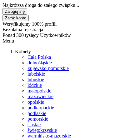
Najkrótsza droga do stałego związku...
Zaloguj się
Załóż konto
Weryfikujemy 100% profili
Bezpłatna rejestracja
Ponad 300 tysięcy Użytkowników
Menu
Kobiety
Cała Polska
dolnośląskie
kujawsko-pomorskie
lubelskie
lubuskie
łódzkie
małopolskie
mazowieckie
opolskie
podkarpackie
podlaskie
pomorskie
śląskie
świętokrzyskie
warmińsko-mazurskie