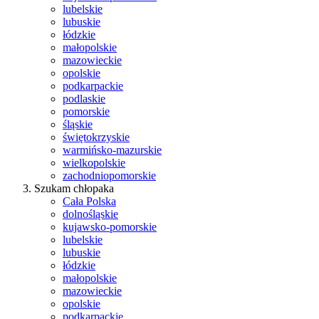
lubelskie
lubuskie
łódzkie
małopolskie
mazowieckie
opolskie
podkarpackie
podlaskie
pomorskie
śląskie
świętokrzyskie
warmińsko-mazurskie
wielkopolskie
zachodniopomorskie
Szukam chłopaka
Cała Polska
dolnośląskie
kujawsko-pomorskie
lubelskie
lubuskie
łódzkie
małopolskie
mazowieckie
opolskie
podkarpackie