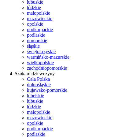
lubuskie
łódzkie
małopolskie
mazowieckie
opolskie
podkarpackie
podlaskie
pomorskie
śląskie
świętokrzyskie
warmińsko-mazurskie
wielkopolskie
zachodniopomorskie
Szukam dziewczyny
Cała Polska
dolnośląskie
kujawsko-pomorskie
lubelskie
lubuskie
łódzkie
małopolskie
mazowieckie
opolskie
podkarpackie
podlaskie