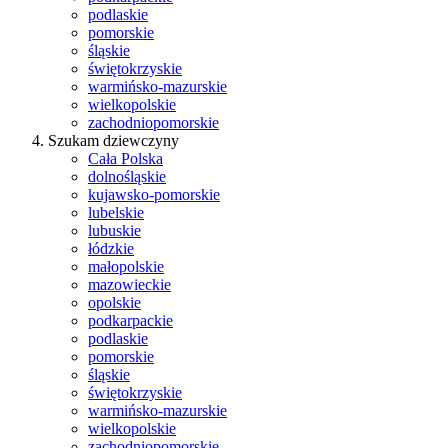
podlaskie
pomorskie
śląskie
świętokrzyskie
warmińsko-mazurskie
wielkopolskie
zachodniopomorskie
Szukam dziewczyny
Cała Polska
dolnośląskie
kujawsko-pomorskie
lubelskie
lubuskie
łódzkie
małopolskie
mazowieckie
opolskie
podkarpackie
podlaskie
pomorskie
śląskie
świętokrzyskie
warmińsko-mazurskie
wielkopolskie
zachodniopomorskie