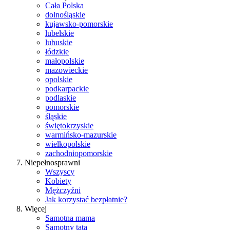
Cała Polska
dolnośląskie
kujawsko-pomorskie
lubelskie
lubuskie
łódzkie
małopolskie
mazowieckie
opolskie
podkarpackie
podlaskie
pomorskie
śląskie
świętokrzyskie
warmińsko-mazurskie
wielkopolskie
zachodniopomorskie
Niepełnosprawni
Wszyscy
Kobiety
Mężczyźni
Jak korzystać bezpłatnie?
Więcej
Samotna mama
Samotny tata