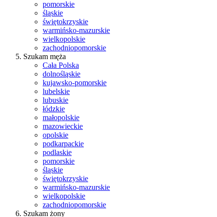
pomorskie
śląskie
świętokrzyskie
warmińsko-mazurskie
wielkopolskie
zachodniopomorskie
Szukam męża
Cała Polska
dolnośląskie
kujawsko-pomorskie
lubelskie
lubuskie
łódzkie
małopolskie
mazowieckie
opolskie
podkarpackie
podlaskie
pomorskie
śląskie
świętokrzyskie
warmińsko-mazurskie
wielkopolskie
zachodniopomorskie
Szukam żony