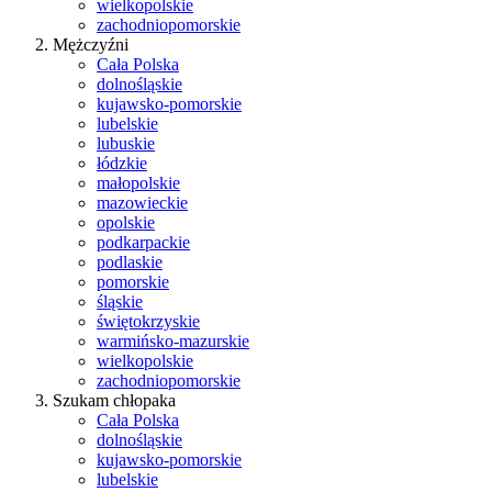
wielkopolskie
zachodniopomorskie
Mężczyźni
Cała Polska
dolnośląskie
kujawsko-pomorskie
lubelskie
lubuskie
łódzkie
małopolskie
mazowieckie
opolskie
podkarpackie
podlaskie
pomorskie
śląskie
świętokrzyskie
warmińsko-mazurskie
wielkopolskie
zachodniopomorskie
Szukam chłopaka
Cała Polska
dolnośląskie
kujawsko-pomorskie
lubelskie