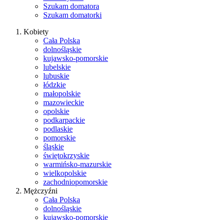
Szukam domatora
Szukam domatorki
Kobiety
Cała Polska
dolnośląskie
kujawsko-pomorskie
lubelskie
lubuskie
łódzkie
małopolskie
mazowieckie
opolskie
podkarpackie
podlaskie
pomorskie
śląskie
świętokrzyskie
warmińsko-mazurskie
wielkopolskie
zachodniopomorskie
Mężczyźni
Cała Polska
dolnośląskie
kujawsko-pomorskie