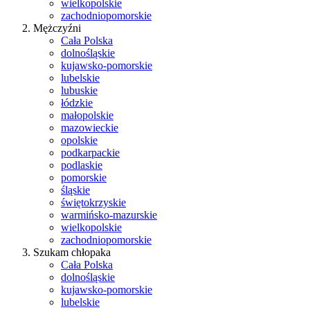
wielkopolskie
zachodniopomorskie
Mężczyźni
Cała Polska
dolnośląskie
kujawsko-pomorskie
lubelskie
lubuskie
łódzkie
małopolskie
mazowieckie
opolskie
podkarpackie
podlaskie
pomorskie
śląskie
świętokrzyskie
warmińsko-mazurskie
wielkopolskie
zachodniopomorskie
Szukam chłopaka
Cała Polska
dolnośląskie
kujawsko-pomorskie
lubelskie