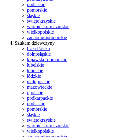
podlaskie
pomorskie
śląskie
świętokrzyskie
warmińsko-mazurskie
wielkopolskie
zachodniopomorskie
Szukam dziewczyny
Cała Polska
dolnośląskie
kujawsko-pomorskie
lubelskie
lubuskie
łódzkie
małopolskie
mazowieckie
opolskie
podkarpackie
podlaskie
pomorskie
śląskie
świętokrzyskie
warmińsko-mazurskie
wielkopolskie
zachodniopomorskie