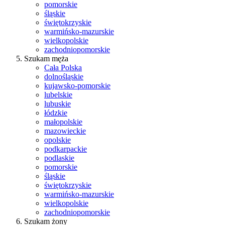
pomorskie
śląskie
świętokrzyskie
warmińsko-mazurskie
wielkopolskie
zachodniopomorskie
Szukam męża
Cała Polska
dolnośląskie
kujawsko-pomorskie
lubelskie
lubuskie
łódzkie
małopolskie
mazowieckie
opolskie
podkarpackie
podlaskie
pomorskie
śląskie
świętokrzyskie
warmińsko-mazurskie
wielkopolskie
zachodniopomorskie
Szukam żony