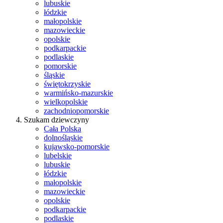
lubuskie
łódzkie
małopolskie
mazowieckie
opolskie
podkarpackie
podlaskie
pomorskie
śląskie
świętokrzyskie
warmińsko-mazurskie
wielkopolskie
zachodniopomorskie
Szukam dziewczyny
Cała Polska
dolnośląskie
kujawsko-pomorskie
lubelskie
lubuskie
łódzkie
małopolskie
mazowieckie
opolskie
podkarpackie
podlaskie