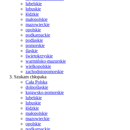
lubelskie
lubuskie
łódzkie
małopolskie
mazowieckie
opolskie
podkarpackie
podlaskie
pomorskie
śląskie
świętokrzyskie
warmińsko-mazurskie
wielkopolskie
zachodniopomorskie
Szukam chłopaka
Cała Polska
dolnośląskie
kujawsko-pomorskie
lubelskie
lubuskie
łódzkie
małopolskie
mazowieckie
opolskie
podkarpackie