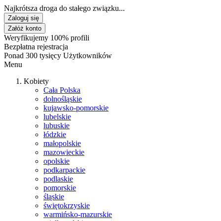
Najkrótsza droga do stałego związku...
Zaloguj się
Załóż konto
Weryfikujemy 100% profili
Bezpłatna rejestracja
Ponad 300 tysięcy Użytkowników
Menu
Kobiety
Cała Polska
dolnośląskie
kujawsko-pomorskie
lubelskie
lubuskie
łódzkie
małopolskie
mazowieckie
opolskie
podkarpackie
podlaskie
pomorskie
śląskie
świętokrzyskie
warmińsko-mazurskie