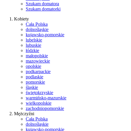
Szukam domatora
Szukam domatorki
Kobiety
Cała Polska
dolnośląskie
kujawsko-pomorskie
lubelskie
lubuskie
łódzkie
małopolskie
mazowieckie
opolskie
podkarpackie
podlaskie
pomorskie
śląskie
świętokrzyskie
warmińsko-mazurskie
wielkopolskie
zachodniopomorskie
Mężczyźni
Cała Polska
dolnośląskie
kujawsko-pomorskie