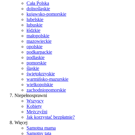
Cała Polska
dolnośląskie
kujawsko-pomorskie
lubelskie
lubuskie
łódzkie
małopolskie
mazowieckie
opolskie
podkarpackie
podlaskie
pomorskie
śląskie
świętokrzyskie
warmińsko-mazurskie
wielkopolskie
zachodniopomorskie
Niepełnosprawni
Wszyscy
Kobiety
Mężczyźni
Jak korzystać bezpłatnie?
Więcej
Samotna mama
Samotny tata