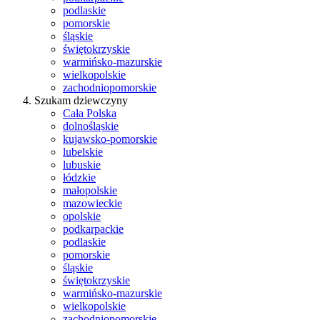
podlaskie
pomorskie
śląskie
świętokrzyskie
warmińsko-mazurskie
wielkopolskie
zachodniopomorskie
Szukam dziewczyny
Cała Polska
dolnośląskie
kujawsko-pomorskie
lubelskie
lubuskie
łódzkie
małopolskie
mazowieckie
opolskie
podkarpackie
podlaskie
pomorskie
śląskie
świętokrzyskie
warmińsko-mazurskie
wielkopolskie
zachodniopomorskie