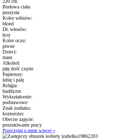
220 cm
Budowa ciała:
puszysta
Kolor włósów:
blond
Dł. włosów:
łysy
Kolor oczu:
piwne
Dzieci:
mam
Alkohol:
piję dość często
Papierosy:
lubię i palę
Religia:
buddyzm
Wykształcenie:
podstawowe
Znak zodiaku:
koziorożec
Obecne zajęcie:
poszukiwanie pracy
Przeczytaj o mnie więcej »