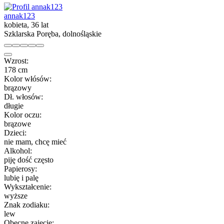
annak123
kobieta, 36 lat
Szklarska Poręba, dolnośląskie
Wzrost:
178 cm
Kolor włósów:
brązowy
Dł. włosów:
długie
Kolor oczu:
brązowe
Dzieci:
nie mam, chcę mieć
Alkohol:
piję dość często
Papierosy:
lubię i palę
Wykształcenie:
wyższe
Znak zodiaku:
lew
Obecne zajęcie: