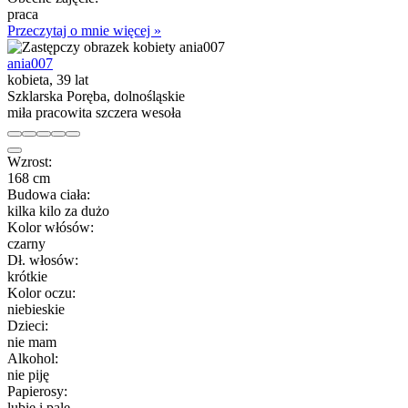
praca
Przeczytaj o mnie więcej »
ania007
kobieta, 39 lat
Szklarska Poręba, dolnośląskie
miła pracowita szczera wesoła
Wzrost:
168 cm
Budowa ciała:
kilka kilo za dużo
Kolor włósów:
czarny
Dł. włosów:
krótkie
Kolor oczu:
niebieskie
Dzieci:
nie mam
Alkohol:
nie piję
Papierosy:
lubię i palę