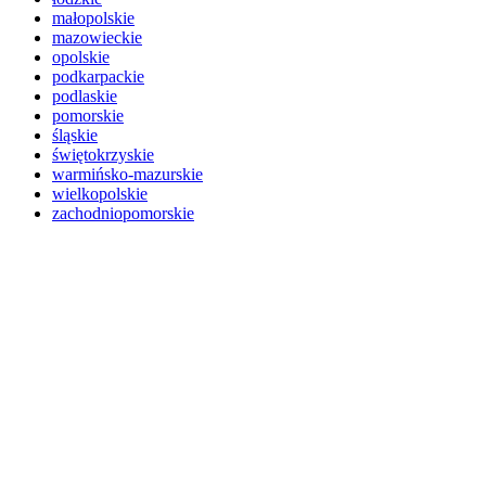
małopolskie
mazowieckie
opolskie
podkarpackie
podlaskie
pomorskie
śląskie
świętokrzyskie
warmińsko-mazurskie
wielkopolskie
zachodniopomorskie