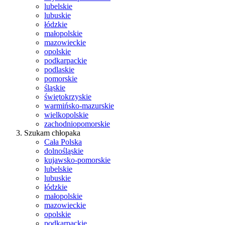
lubelskie
lubuskie
łódzkie
małopolskie
mazowieckie
opolskie
podkarpackie
podlaskie
pomorskie
śląskie
świętokrzyskie
warmińsko-mazurskie
wielkopolskie
zachodniopomorskie
Szukam chłopaka
Cała Polska
dolnośląskie
kujawsko-pomorskie
lubelskie
lubuskie
łódzkie
małopolskie
mazowieckie
opolskie
podkarpackie