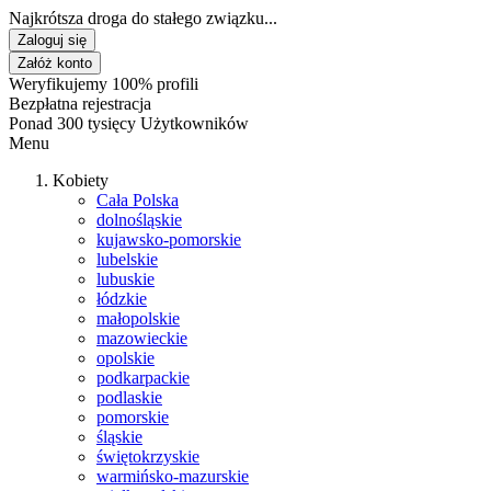
Najkrótsza droga do stałego związku...
Zaloguj się
Załóż konto
Weryfikujemy 100% profili
Bezpłatna rejestracja
Ponad 300 tysięcy Użytkowników
Menu
Kobiety
Cała Polska
dolnośląskie
kujawsko-pomorskie
lubelskie
lubuskie
łódzkie
małopolskie
mazowieckie
opolskie
podkarpackie
podlaskie
pomorskie
śląskie
świętokrzyskie
warmińsko-mazurskie