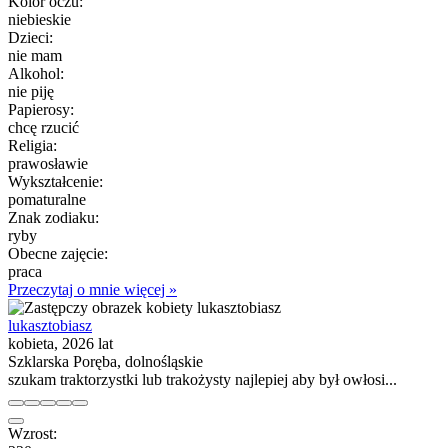
Kolor oczu:
niebieskie
Dzieci:
nie mam
Alkohol:
nie piję
Papierosy:
chcę rzucić
Religia:
prawosławie
Wykształcenie:
pomaturalne
Znak zodiaku:
ryby
Obecne zajęcie:
praca
Przeczytaj o mnie więcej »
lukasztobiasz
kobieta, 2026 lat
Szklarska Poręba, dolnośląskie
szukam traktorzystki lub trakożysty najlepiej aby był owłosi...
Wzrost: