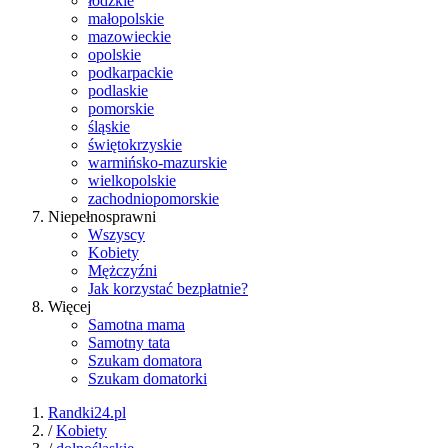
łódzkie
małopolskie
mazowieckie
opolskie
podkarpackie
podlaskie
pomorskie
śląskie
świętokrzyskie
warmińsko-mazurskie
wielkopolskie
zachodniopomorskie
Niepełnosprawni
Wszyscy
Kobiety
Mężczyźni
Jak korzystać bezpłatnie?
Więcej
Samotna mama
Samotny tata
Szukam domatora
Szukam domatorki
Randki24.pl
/
Kobiety