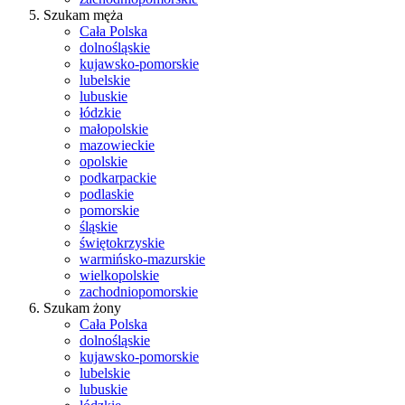
Szukam męża
Cała Polska
dolnośląskie
kujawsko-pomorskie
lubelskie
lubuskie
łódzkie
małopolskie
mazowieckie
opolskie
podkarpackie
podlaskie
pomorskie
śląskie
świętokrzyskie
warmińsko-mazurskie
wielkopolskie
zachodniopomorskie
Szukam żony
Cała Polska
dolnośląskie
kujawsko-pomorskie
lubelskie
lubuskie