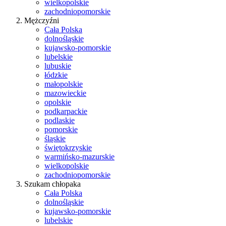
wielkopolskie
zachodniopomorskie
Mężczyźni
Cała Polska
dolnośląskie
kujawsko-pomorskie
lubelskie
lubuskie
łódzkie
małopolskie
mazowieckie
opolskie
podkarpackie
podlaskie
pomorskie
śląskie
świętokrzyskie
warmińsko-mazurskie
wielkopolskie
zachodniopomorskie
Szukam chłopaka
Cała Polska
dolnośląskie
kujawsko-pomorskie
lubelskie