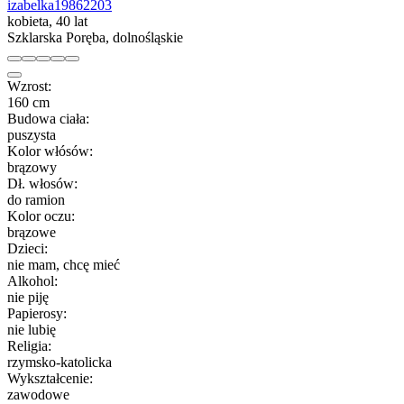
izabelka19862203
kobieta, 40 lat
Szklarska Poręba, dolnośląskie
Wzrost:
160 cm
Budowa ciała:
puszysta
Kolor włósów:
brązowy
Dł. włosów:
do ramion
Kolor oczu:
brązowe
Dzieci:
nie mam, chcę mieć
Alkohol:
nie piję
Papierosy:
nie lubię
Religia:
rzymsko-katolicka
Wykształcenie:
zawodowe