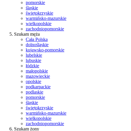
pomorskie
śląskie
świętokrzyskie
warmińsko-mazurskie
wielkopolskie
zachodniopomorskie
Szukam męża
Cała Polska
dolnośląskie
kujawsko-pomorskie
lubelskie
lubuskie
łódzkie
małopolskie
mazowieckie
opolskie
podkarpackie
podlaskie
pomorskie
śląskie
świętokrzyskie
warmińsko-mazurskie
wielkopolskie
zachodniopomorskie
Szukam żony