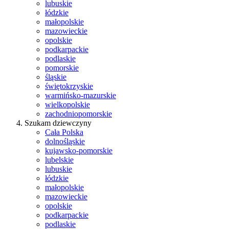
lubuskie
łódzkie
małopolskie
mazowieckie
opolskie
podkarpackie
podlaskie
pomorskie
śląskie
świętokrzyskie
warmińsko-mazurskie
wielkopolskie
zachodniopomorskie
Szukam dziewczyny
Cała Polska
dolnośląskie
kujawsko-pomorskie
lubelskie
lubuskie
łódzkie
małopolskie
mazowieckie
opolskie
podkarpackie
podlaskie