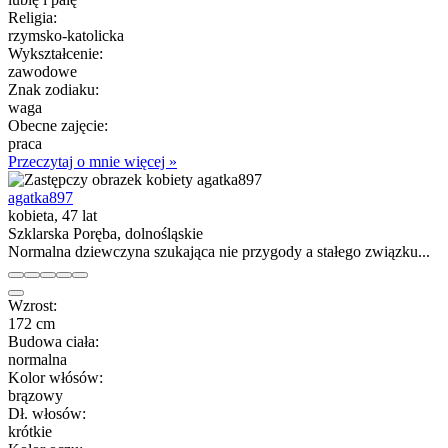
Religia:
rzymsko-katolicka
Wykształcenie:
zawodowe
Znak zodiaku:
waga
Obecne zajęcie:
praca
Przeczytaj o mnie więcej »
agatka897
kobieta, 47 lat
Szklarska Poręba, dolnośląskie
Normalna dziewczyna szukająca nie przygody a stałego związku...
Wzrost:
172 cm
Budowa ciała:
normalna
Kolor włósów:
brązowy
Dł. włosów:
krótkie