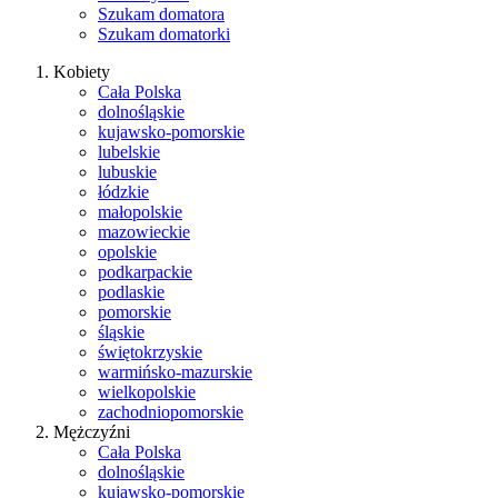
Szukam domatora
Szukam domatorki
Kobiety
Cała Polska
dolnośląskie
kujawsko-pomorskie
lubelskie
lubuskie
łódzkie
małopolskie
mazowieckie
opolskie
podkarpackie
podlaskie
pomorskie
śląskie
świętokrzyskie
warmińsko-mazurskie
wielkopolskie
zachodniopomorskie
Mężczyźni
Cała Polska
dolnośląskie
kujawsko-pomorskie