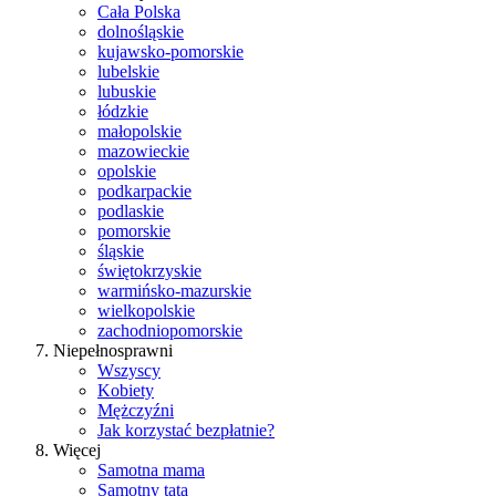
Cała Polska
dolnośląskie
kujawsko-pomorskie
lubelskie
lubuskie
łódzkie
małopolskie
mazowieckie
opolskie
podkarpackie
podlaskie
pomorskie
śląskie
świętokrzyskie
warmińsko-mazurskie
wielkopolskie
zachodniopomorskie
Niepełnosprawni
Wszyscy
Kobiety
Mężczyźni
Jak korzystać bezpłatnie?
Więcej
Samotna mama
Samotny tata