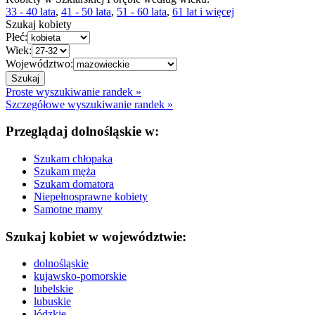
33 - 40 lata
,
41 - 50 lata
,
51 - 60 lata
,
61 lat i więcej
Szukaj kobiety
Płeć:
Wiek:
Województwo:
Proste wyszukiwanie randek »
Szczegółowe wyszukiwanie randek »
Przeglądaj dolnośląskie w:
Szukam chłopaka
Szukam męża
Szukam domatora
Niepełnosprawne kobiety
Samotne mamy
Szukaj kobiet w województwie:
dolnośląskie
kujawsko-pomorskie
lubelskie
lubuskie
łódzkie