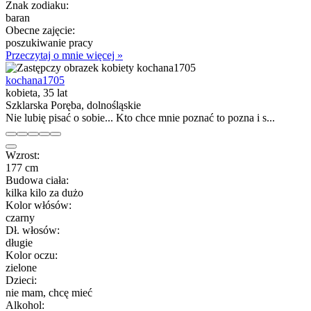
Znak zodiaku:
baran
Obecne zajęcie:
poszukiwanie pracy
Przeczytaj o mnie więcej »
kochana1705
kobieta, 35 lat
Szklarska Poręba, dolnośląskie
Nie lubię pisać o sobie... Kto chce mnie poznać to pozna i s...
Wzrost:
177 cm
Budowa ciała:
kilka kilo za dużo
Kolor włósów:
czarny
Dł. włosów:
długie
Kolor oczu:
zielone
Dzieci:
nie mam, chcę mieć
Alkohol: