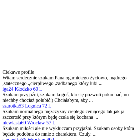
Ciekawe profile
Witam serdecznie szukam Pana ogarnietego życiowo, mądrego
,statecznego .,cierpliwego ,zadbanego który lubi ...
iga24 Kłodzko 60 l.
Szukam przyjaźni, szukam kogoś, kto się pozwoli pokochać, no
niechby chociaż polubić:) Chciałabym, aby ...
szarotka53 Legnica 72 l.
Szukam normalnego mężczyzny ciepłego ceniącego tak jak ja
szczerość przy którym będę czuła się kochana ...
niewiasta69 Wrocław 57 l.
Szukam miłości ale nie wykluczam przyjaźni. Szukam osoby która
będzie podobna do mnie z charakteru. Czuły, ...
studentka86 Wrocław 40 l.