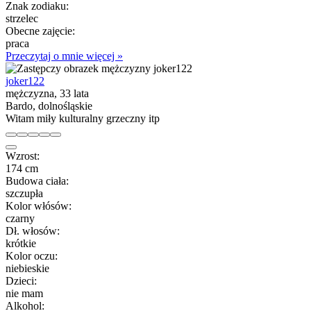
Znak zodiaku:
strzelec
Obecne zajęcie:
praca
Przeczytaj o mnie więcej »
joker122
mężczyzna, 33 lata
Bardo, dolnośląskie
Witam miły kulturalny grzeczny itp
Wzrost:
174 cm
Budowa ciała:
szczupła
Kolor włósów:
czarny
Dł. włosów:
krótkie
Kolor oczu:
niebieskie
Dzieci:
nie mam
Alkohol: