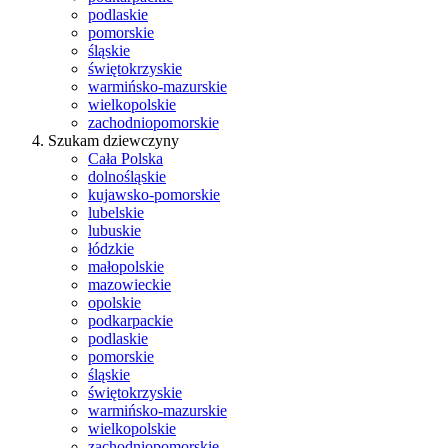
podlaskie
pomorskie
śląskie
świętokrzyskie
warmińsko-mazurskie
wielkopolskie
zachodniopomorskie
Szukam dziewczyny
Cała Polska
dolnośląskie
kujawsko-pomorskie
lubelskie
lubuskie
łódzkie
małopolskie
mazowieckie
opolskie
podkarpackie
podlaskie
pomorskie
śląskie
świętokrzyskie
warmińsko-mazurskie
wielkopolskie
zachodniopomorskie