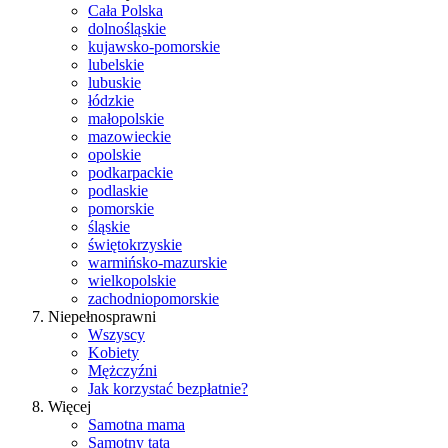
Cała Polska
dolnośląskie
kujawsko-pomorskie
lubelskie
lubuskie
łódzkie
małopolskie
mazowieckie
opolskie
podkarpackie
podlaskie
pomorskie
śląskie
świętokrzyskie
warmińsko-mazurskie
wielkopolskie
zachodniopomorskie
Niepełnosprawni
Wszyscy
Kobiety
Mężczyźni
Jak korzystać bezpłatnie?
Więcej
Samotna mama
Samotny tata