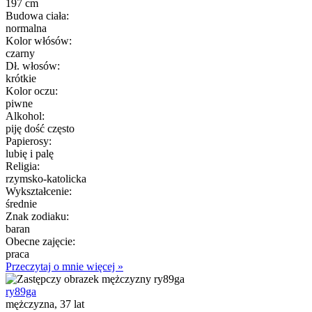
197 cm
Budowa ciała:
normalna
Kolor włósów:
czarny
Dł. włosów:
krótkie
Kolor oczu:
piwne
Alkohol:
piję dość często
Papierosy:
lubię i palę
Religia:
rzymsko-katolicka
Wykształcenie:
średnie
Znak zodiaku:
baran
Obecne zajęcie:
praca
Przeczytaj o mnie więcej »
ry89ga
mężczyzna, 37 lat