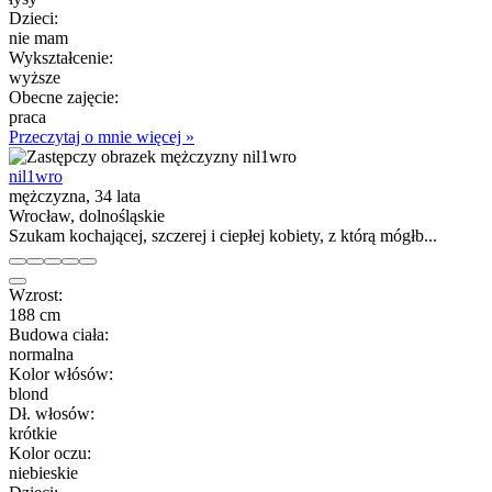
Dzieci:
nie mam
Wykształcenie:
wyższe
Obecne zajęcie:
praca
Przeczytaj o mnie więcej »
nil1wro
mężczyzna, 34 lata
Wrocław, dolnośląskie
Szukam kochającej, szczerej i ciepłej kobiety, z którą mógłb...
Wzrost:
188 cm
Budowa ciała:
normalna
Kolor włósów:
blond
Dł. włosów:
krótkie
Kolor oczu:
niebieskie