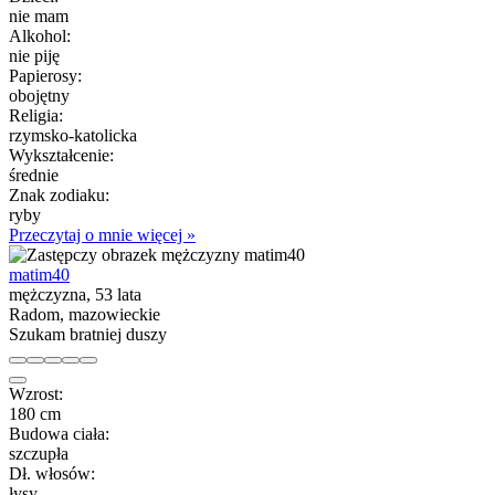
nie mam
Alkohol:
nie piję
Papierosy:
obojętny
Religia:
rzymsko-katolicka
Wykształcenie:
średnie
Znak zodiaku:
ryby
Przeczytaj o mnie więcej »
matim40
mężczyzna, 53 lata
Radom, mazowieckie
Szukam bratniej duszy
Wzrost:
180 cm
Budowa ciała:
szczupła
Dł. włosów:
łysy