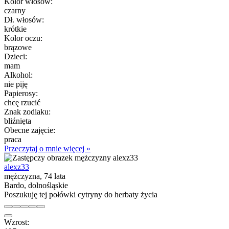
Kolor włósów:
czarny
Dł. włosów:
krótkie
Kolor oczu:
brązowe
Dzieci:
mam
Alkohol:
nie piję
Papierosy:
chcę rzucić
Znak zodiaku:
bliźnięta
Obecne zajęcie:
praca
Przeczytaj o mnie więcej »
alexz33
mężczyzna, 74 lata
Bardo, dolnośląskie
Poszukuję tej połówki cytryny do herbaty życia
Wzrost: