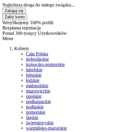
Najkrótsza droga do stałego związku...
Zaloguj się
Załóż konto
Weryfikujemy 100% profili
Bezpłatna rejestracja
Ponad 300 tysięcy Użytkowników
Menu
Kobiety
Cała Polska
dolnośląskie
kujawsko-pomorskie
lubelskie
lubuskie
łódzkie
małopolskie
mazowieckie
opolskie
podkarpackie
podlaskie
pomorskie
śląskie
świętokrzyskie
warmińsko-mazurskie