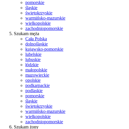
pomorskie
śląskie
świętokrzyskie
warmińsko-mazurskie
wielkopolskie
zachodniopomorskie
Szukam męża
Cała Polska
dolnośląskie
kujawsko-pomorskie
lubelskie
lubuskie
łódzkie
małopolskie
mazowieckie
opolskie
podkarpackie
podlaskie
pomorskie
śląskie
świętokrzyskie
warmińsko-mazurskie
wielkopolskie
zachodniopomorskie
Szukam żony