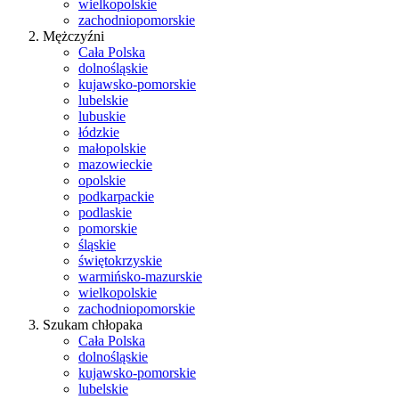
wielkopolskie
zachodniopomorskie
Mężczyźni
Cała Polska
dolnośląskie
kujawsko-pomorskie
lubelskie
lubuskie
łódzkie
małopolskie
mazowieckie
opolskie
podkarpackie
podlaskie
pomorskie
śląskie
świętokrzyskie
warmińsko-mazurskie
wielkopolskie
zachodniopomorskie
Szukam chłopaka
Cała Polska
dolnośląskie
kujawsko-pomorskie
lubelskie