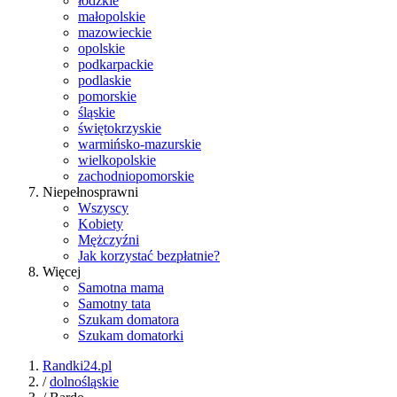
łódzkie
małopolskie
mazowieckie
opolskie
podkarpackie
podlaskie
pomorskie
śląskie
świętokrzyskie
warmińsko-mazurskie
wielkopolskie
zachodniopomorskie
Niepełnosprawni
Wszyscy
Kobiety
Mężczyźni
Jak korzystać bezpłatnie?
Więcej
Samotna mama
Samotny tata
Szukam domatora
Szukam domatorki
Randki24.pl
/
dolnośląskie