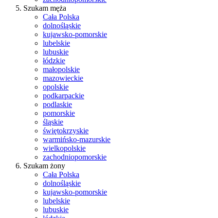
Szukam męża
Cała Polska
dolnośląskie
kujawsko-pomorskie
lubelskie
lubuskie
łódzkie
małopolskie
mazowieckie
opolskie
podkarpackie
podlaskie
pomorskie
śląskie
świętokrzyskie
warmińsko-mazurskie
wielkopolskie
zachodniopomorskie
Szukam żony
Cała Polska
dolnośląskie
kujawsko-pomorskie
lubelskie
lubuskie