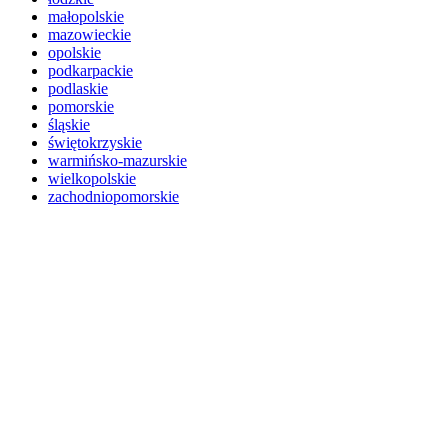
małopolskie
mazowieckie
opolskie
podkarpackie
podlaskie
pomorskie
śląskie
świętokrzyskie
warmińsko-mazurskie
wielkopolskie
zachodniopomorskie