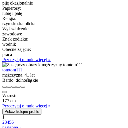
piję okazjonalnie
Papierosy:
lubię i palę
Religia:
rzymsko-katolicka
Wykształcenie:
zawodowe
Znak zodiaku:
wodnik
Obecne zajęcie:
praca
Przeczytaj o mnie więcej »
tomtom111
mężczyzna, 41 lat
Bardo, dolnośląskie
Wzrost:
177 cm
Przeczytaj o mnie więcej »
Pokaż kolejne profile
1
2
3
4
5
6
następna »