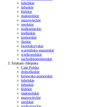
lubelskie
lubuskie
łódzkie
małopolskie
mazowieckie
opolskie
podkarpackie
podlaskie
pomorskie
śląskie
świętokrzyskie
warmińsko-mazurskie
wielkopolskie
zachodniopomorskie
Szukam chłopaka
Cała Polska
dolnośląskie
kujawsko-pomorskie
lubelskie
lubuskie
łódzkie
małopolskie
mazowieckie
opolskie
podkarpackie