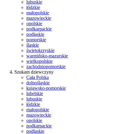
lubuskie
łódzkie
małopolskie
mazowieckie
opolskie
podkarpackie
podlaskie
pomorskie
śląskie
świętokrzyskie
warmińsko-mazurskie
wielkopolskie
zachodniopomorskie
Szukam dziewczyny
Cała Polska
dolnośląskie
kujawsko-pomorskie
lubelskie
lubuskie
łódzkie
małopolskie
mazowieckie
opolskie
podkarpackie
podlaskie