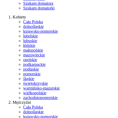
Szukam domatora
Szukam domatorki
Kobiety
Cała Polska
dolnośląskie
kujawsko-pomorskie
lubelskie
lubuskie
łódzkie
małopolskie
mazowieckie
opolskie
podkarpackie
podlaskie
pomorskie
śląskie
świętokrzyskie
warmińsko-mazurskie
wielkopolskie
zachodniopomorskie
Mężczyźni
Cała Polska
dolnośląskie
kujawsko-pomorskie