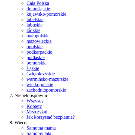
Cała Polska
dolnośląskie
kujawsko-pomorskie
lubelskie
lubuskie
łódzkie
małopolskie
mazowieckie
opolskie
podkarpackie
podlaskie
pomorskie
śląskie
świętokrzyskie
warmińsko-mazurskie
wielkopolskie
zachodniopomorskie
Niepełnosprawni
Wszyscy
Kobiety
Mężczyźni
Jak korzystać bezpłatnie?
Więcej
Samotna mama
Samotny tata