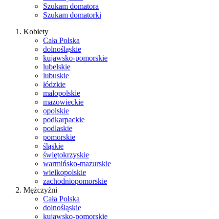
Szukam domatora
Szukam domatorki
Kobiety
Cała Polska
dolnośląskie
kujawsko-pomorskie
lubelskie
lubuskie
łódzkie
małopolskie
mazowieckie
opolskie
podkarpackie
podlaskie
pomorskie
śląskie
świętokrzyskie
warmińsko-mazurskie
wielkopolskie
zachodniopomorskie
Mężczyźni
Cała Polska
dolnośląskie
kujawsko-pomorskie