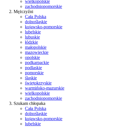
wielkopolskie
zachodniopomorskie
Mężczyźni
Cała Polska
dolnośląskie
kujawsko-pomorskie
lubelskie
lubuskie
łódzkie
małopolskie
mazowieckie
opolskie
podkarpackie
podlaskie
pomorskie
śląskie
świętokrzyskie
warmińsko-mazurskie
wielkopolskie
zachodniopomorskie
Szukam chłopaka
Cała Polska
dolnośląskie
kujawsko-pomorskie
lubelskie