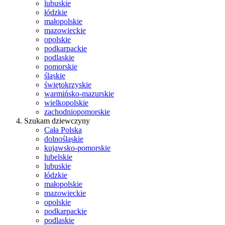
lubuskie
łódzkie
małopolskie
mazowieckie
opolskie
podkarpackie
podlaskie
pomorskie
śląskie
świętokrzyskie
warmińsko-mazurskie
wielkopolskie
zachodniopomorskie
Szukam dziewczyny
Cała Polska
dolnośląskie
kujawsko-pomorskie
lubelskie
lubuskie
łódzkie
małopolskie
mazowieckie
opolskie
podkarpackie
podlaskie