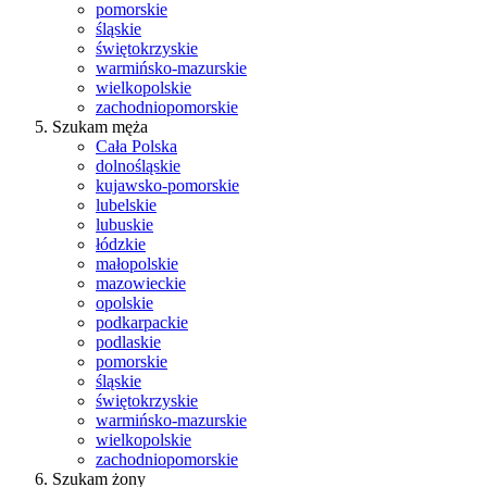
pomorskie
śląskie
świętokrzyskie
warmińsko-mazurskie
wielkopolskie
zachodniopomorskie
Szukam męża
Cała Polska
dolnośląskie
kujawsko-pomorskie
lubelskie
lubuskie
łódzkie
małopolskie
mazowieckie
opolskie
podkarpackie
podlaskie
pomorskie
śląskie
świętokrzyskie
warmińsko-mazurskie
wielkopolskie
zachodniopomorskie
Szukam żony