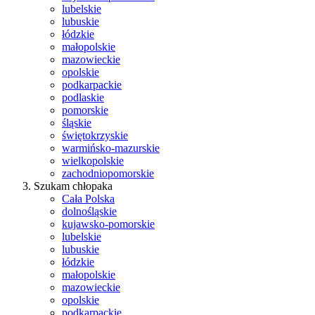
lubelskie
lubuskie
łódzkie
małopolskie
mazowieckie
opolskie
podkarpackie
podlaskie
pomorskie
śląskie
świętokrzyskie
warmińsko-mazurskie
wielkopolskie
zachodniopomorskie
Szukam chłopaka
Cała Polska
dolnośląskie
kujawsko-pomorskie
lubelskie
lubuskie
łódzkie
małopolskie
mazowieckie
opolskie
podkarpackie