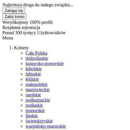
Najkrótsza droga do stałego związku...
Zaloguj się
Załóż konto
Weryfikujemy 100% profili
Bezpłatna rejestracja
Ponad 300 tysięcy Użytkowników
Menu
Kobiety
Cała Polska
dolnośląskie
kujawsko-pomorskie
lubelskie
lubuskie
łódzkie
małopolskie
mazowieckie
opolskie
podkarpackie
podlaskie
pomorskie
śląskie
świętokrzyskie
warmińsko-mazurskie