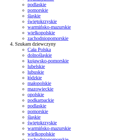
podlaskie
pomorskie
śląskie
świętokrzyskie
warmińsko-mazurskie
wielkopolskie
zachodniopomorskie
Szukam dziewczyny
Cała Polska
dolnośląskie
kujawsko-pomorskie
lubelskie
lubuskie
łódzkie
małopolskie
mazowieckie
opolskie
podkarpackie
podlaskie
pomorskie
śląskie
świętokrzyskie
warmińsko-mazurskie
wielkopolskie
zachodniopomorskie