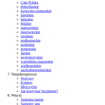
Cała Polska
dolnośląskie
kujawsko-pomorskie
lubelskie
lubuskie
łódzkie
małopolskie
mazowieckie
opolskie
podkarpackie
podlaskie
pomorskie
śląskie
świętokrzyskie
warmińsko-mazurskie
wielkopolskie
zachodniopomorskie
Niepełnosprawni
Wszyscy
Kobiety
Mężczyźni
Jak korzystać bezpłatnie?
Więcej
Samotna mama
Samotny tata