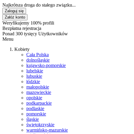
Najkrótsza droga do stałego związku...
Zaloguj się
Załóż konto
Weryfikujemy 100% profili
Bezpłatna rejestracja
Ponad 300 tysięcy Użytkowników
Menu
Kobiety
Cała Polska
dolnośląskie
kujawsko-pomorskie
lubelskie
lubuskie
łódzkie
małopolskie
mazowieckie
opolskie
podkarpackie
podlaskie
pomorskie
śląskie
świętokrzyskie
warmińsko-mazurskie