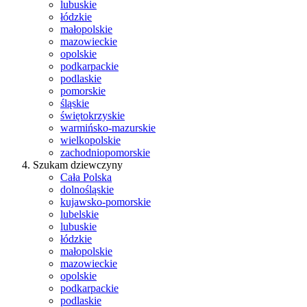
lubuskie
łódzkie
małopolskie
mazowieckie
opolskie
podkarpackie
podlaskie
pomorskie
śląskie
świętokrzyskie
warmińsko-mazurskie
wielkopolskie
zachodniopomorskie
Szukam dziewczyny
Cała Polska
dolnośląskie
kujawsko-pomorskie
lubelskie
lubuskie
łódzkie
małopolskie
mazowieckie
opolskie
podkarpackie
podlaskie