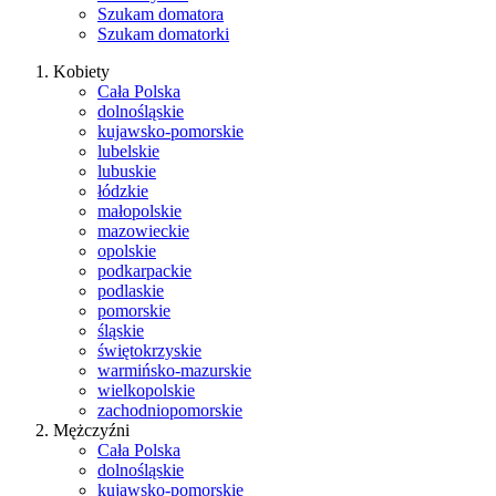
Szukam domatora
Szukam domatorki
Kobiety
Cała Polska
dolnośląskie
kujawsko-pomorskie
lubelskie
lubuskie
łódzkie
małopolskie
mazowieckie
opolskie
podkarpackie
podlaskie
pomorskie
śląskie
świętokrzyskie
warmińsko-mazurskie
wielkopolskie
zachodniopomorskie
Mężczyźni
Cała Polska
dolnośląskie
kujawsko-pomorskie