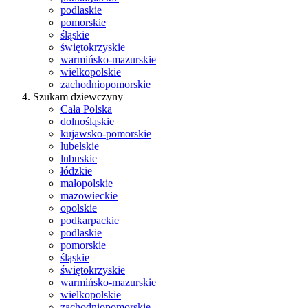
podlaskie
pomorskie
śląskie
świętokrzyskie
warmińsko-mazurskie
wielkopolskie
zachodniopomorskie
Szukam dziewczyny
Cała Polska
dolnośląskie
kujawsko-pomorskie
lubelskie
lubuskie
łódzkie
małopolskie
mazowieckie
opolskie
podkarpackie
podlaskie
pomorskie
śląskie
świętokrzyskie
warmińsko-mazurskie
wielkopolskie
zachodniopomorskie