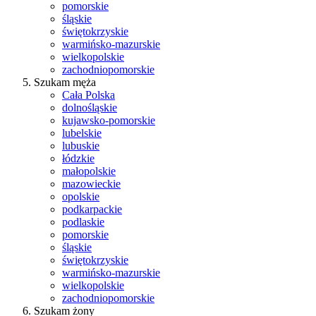
pomorskie
śląskie
świętokrzyskie
warmińsko-mazurskie
wielkopolskie
zachodniopomorskie
Szukam męża
Cała Polska
dolnośląskie
kujawsko-pomorskie
lubelskie
lubuskie
łódzkie
małopolskie
mazowieckie
opolskie
podkarpackie
podlaskie
pomorskie
śląskie
świętokrzyskie
warmińsko-mazurskie
wielkopolskie
zachodniopomorskie
Szukam żony