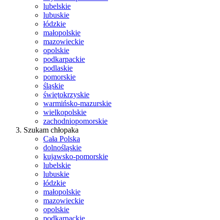
lubelskie
lubuskie
łódzkie
małopolskie
mazowieckie
opolskie
podkarpackie
podlaskie
pomorskie
śląskie
świętokrzyskie
warmińsko-mazurskie
wielkopolskie
zachodniopomorskie
Szukam chłopaka
Cała Polska
dolnośląskie
kujawsko-pomorskie
lubelskie
lubuskie
łódzkie
małopolskie
mazowieckie
opolskie
podkarpackie