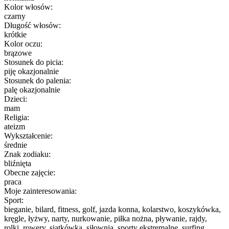
Kolor włosów:
czarny
Długość włosów:
krótkie
Kolor oczu:
brązowe
Stosunek do picia:
piję okazjonalnie
Stosunek do palenia:
palę okazjonalnie
Dzieci:
mam
Religia:
ateizm
Wykształcenie:
średnie
Znak zodiaku:
bliźnięta
Obecne zajęcie:
praca
Moje zainteresowania:
Sport:
bieganie, bilard, fitness, golf, jazda konna, kolarstwo, koszykówka,
kręgle, łyżwy, narty, nurkowanie, piłka nożna, pływanie, rajdy,
rolki, rowery, siatkówka, siłownia, sporty ekstremalne, surfing,