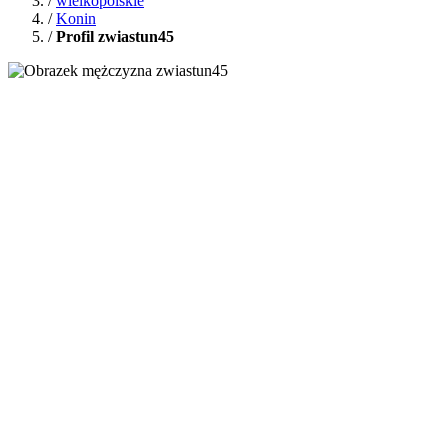
/
wielkopolskie
/
Konin
/
Profil zwiastun45