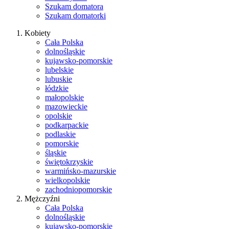
Szukam domatora
Szukam domatorki
Kobiety
Cała Polska
dolnośląskie
kujawsko-pomorskie
lubelskie
lubuskie
łódzkie
małopolskie
mazowieckie
opolskie
podkarpackie
podlaskie
pomorskie
śląskie
świętokrzyskie
warmińsko-mazurskie
wielkopolskie
zachodniopomorskie
Mężczyźni
Cała Polska
dolnośląskie
kujawsko-pomorskie