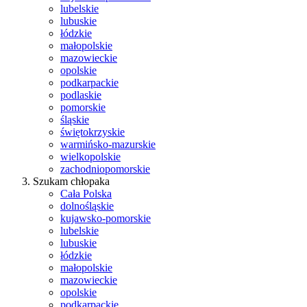
lubelskie
lubuskie
łódzkie
małopolskie
mazowieckie
opolskie
podkarpackie
podlaskie
pomorskie
śląskie
świętokrzyskie
warmińsko-mazurskie
wielkopolskie
zachodniopomorskie
Szukam chłopaka
Cała Polska
dolnośląskie
kujawsko-pomorskie
lubelskie
lubuskie
łódzkie
małopolskie
mazowieckie
opolskie
podkarpackie