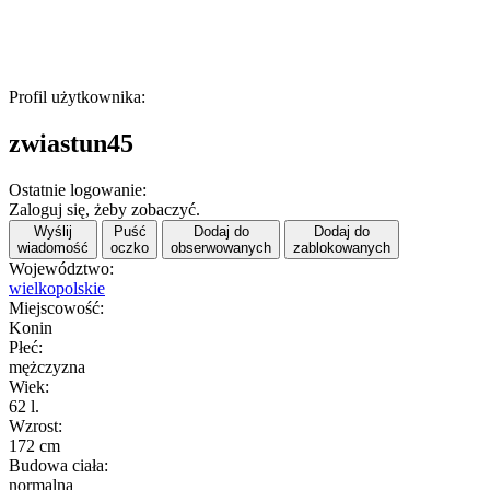
Profil użytkownika:
zwiastun45
Ostatnie logowanie:
Zaloguj się, żeby zobaczyć.
Wyślij
Puść
Dodaj do
Dodaj do
wiadomość
oczko
obserwowanych
zablokowanych
Województwo:
wielkopolskie
Miejscowość:
Konin
Płeć:
mężczyzna
Wiek:
62 l.
Wzrost:
172 cm
Budowa ciała:
normalna