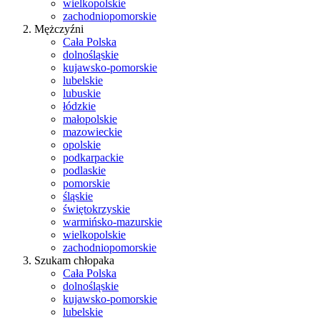
wielkopolskie
zachodniopomorskie
Mężczyźni
Cała Polska
dolnośląskie
kujawsko-pomorskie
lubelskie
lubuskie
łódzkie
małopolskie
mazowieckie
opolskie
podkarpackie
podlaskie
pomorskie
śląskie
świętokrzyskie
warmińsko-mazurskie
wielkopolskie
zachodniopomorskie
Szukam chłopaka
Cała Polska
dolnośląskie
kujawsko-pomorskie
lubelskie