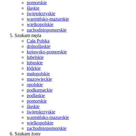
pomorskie
śląskie
świętokrzyskie
warmińsko-mazurskie
wielkopolskie
zachodniopomorskie
Szukam męża
Cała Polska
dolnośląskie
kujawsko-pomorskie
lubelskie
lubuskie
łódzkie
małopolskie
mazowieckie
opolskie
podkarpackie
podlaskie
pomorskie
śląskie
świętokrzyskie
warmińsko-mazurskie
wielkopolskie
zachodniopomorskie
Szukam żony