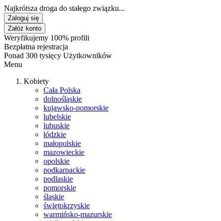
Najkrótsza droga do stałego związku...
Zaloguj się
Załóż konto
Weryfikujemy 100% profili
Bezpłatna rejestracja
Ponad 300 tysięcy Użytkowników
Menu
Kobiety
Cała Polska
dolnośląskie
kujawsko-pomorskie
lubelskie
lubuskie
łódzkie
małopolskie
mazowieckie
opolskie
podkarpackie
podlaskie
pomorskie
śląskie
świętokrzyskie
warmińsko-mazurskie