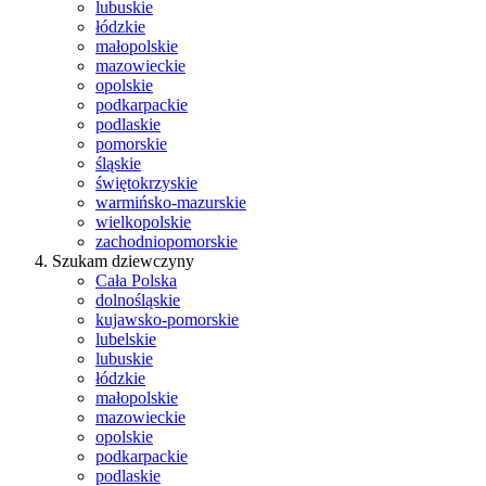
lubuskie
łódzkie
małopolskie
mazowieckie
opolskie
podkarpackie
podlaskie
pomorskie
śląskie
świętokrzyskie
warmińsko-mazurskie
wielkopolskie
zachodniopomorskie
Szukam dziewczyny
Cała Polska
dolnośląskie
kujawsko-pomorskie
lubelskie
lubuskie
łódzkie
małopolskie
mazowieckie
opolskie
podkarpackie
podlaskie