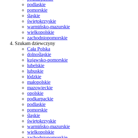
podlaskie
pomorskie
śląskie
świętokrzyskie
warmińsko-mazurskie
wielkopolskie
zachodniopomorskie
Szukam dziewczyny
Cała Polska
dolnośląskie
kujawsko-pomorskie
lubelskie
lubuskie
łódzkie
małopolskie
mazowieckie
opolskie
podkarpackie
podlaskie
pomorskie
śląskie
świętokrzyskie
warmińsko-mazurskie
wielkopolskie
zachodniopomorskie