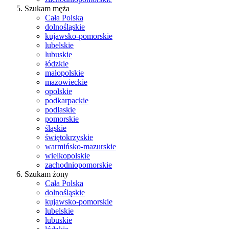
Szukam męża
Cała Polska
dolnośląskie
kujawsko-pomorskie
lubelskie
lubuskie
łódzkie
małopolskie
mazowieckie
opolskie
podkarpackie
podlaskie
pomorskie
śląskie
świętokrzyskie
warmińsko-mazurskie
wielkopolskie
zachodniopomorskie
Szukam żony
Cała Polska
dolnośląskie
kujawsko-pomorskie
lubelskie
lubuskie