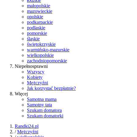
łódzkie
małopolskie
mazowieckie
opolskie
podkarpackie
podlaskie
pomorskie
śląskie
świętokrzyskie
warmińsko-mazurskie
wielkopolskie
zachodniopomorskie
Niepełnosprawni
Wszyscy
Kobiety
Mężczyźni
Jak korzystać bezpłatnie?
Więcej
Samotna mama
Samotny tata
Szukam domatora
Szukam domatorki
Randki24.pl
/
Mężczyźni