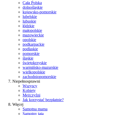
Cała Polska
dolnośląskie
kujawsko-pomorskie
lubelskie
lubuskie
łódzkie
małopolskie
mazowieckie
opolskie
podkarpackie
podlaskie
pomorskie
śląskie
świętokrzyskie
warmińsko-mazurskie
wielkopolskie
zachodniopomorskie
Niepełnosprawni
Wszyscy
Kobiety
Mężczyźni
Jak korzystać bezpłatnie?
Więcej
Samotna mama
Samotny tata