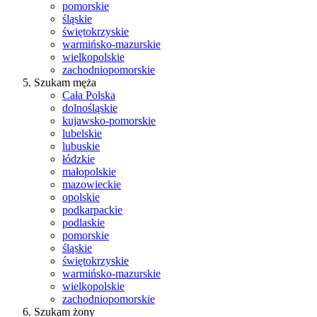
pomorskie
śląskie
świętokrzyskie
warmińsko-mazurskie
wielkopolskie
zachodniopomorskie
Szukam męża
Cała Polska
dolnośląskie
kujawsko-pomorskie
lubelskie
lubuskie
łódzkie
małopolskie
mazowieckie
opolskie
podkarpackie
podlaskie
pomorskie
śląskie
świętokrzyskie
warmińsko-mazurskie
wielkopolskie
zachodniopomorskie
Szukam żony