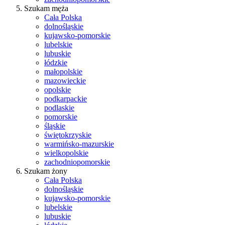
Szukam męża
Cała Polska
dolnośląskie
kujawsko-pomorskie
lubelskie
lubuskie
łódzkie
małopolskie
mazowieckie
opolskie
podkarpackie
podlaskie
pomorskie
śląskie
świętokrzyskie
warmińsko-mazurskie
wielkopolskie
zachodniopomorskie
Szukam żony
Cała Polska
dolnośląskie
kujawsko-pomorskie
lubelskie
lubuskie