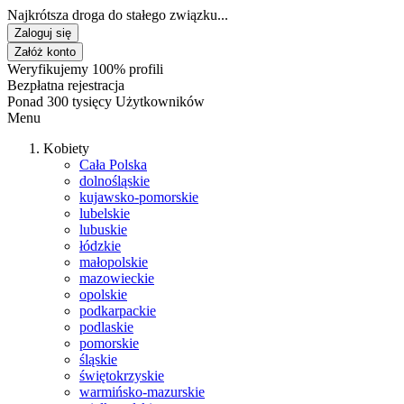
Najkrótsza droga do stałego związku...
Zaloguj się
Załóż konto
Weryfikujemy 100% profili
Bezpłatna rejestracja
Ponad 300 tysięcy Użytkowników
Menu
Kobiety
Cała Polska
dolnośląskie
kujawsko-pomorskie
lubelskie
lubuskie
łódzkie
małopolskie
mazowieckie
opolskie
podkarpackie
podlaskie
pomorskie
śląskie
świętokrzyskie
warmińsko-mazurskie