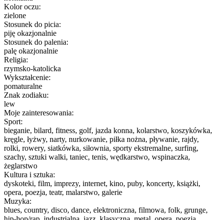
Kolor oczu:
zielone
Stosunek do picia:
piję okazjonalnie
Stosunek do palenia:
palę okazjonalnie
Religia:
rzymsko-katolicka
Wykształcenie:
pomaturalne
Znak zodiaku:
lew
Moje zainteresowania:
Sport:
bieganie, bilard, fitness, golf, jazda konna, kolarstwo, koszykówka,
kręgle, łyżwy, narty, nurkowanie, piłka nożna, pływanie, rajdy,
rolki, rowery, siatkówka, siłownia, sporty ekstremalne, surfing,
szachy, sztuki walki, taniec, tenis, wędkarstwo, wspinaczka,
żeglarstwo
Kultura i sztuka:
dyskoteki, film, imprezy, internet, kino, puby, koncerty, książki,
opera, poezja, teatr, malarstwo, galerie
Muzyka:
blues, country, disco, dance, elektroniczna, filmowa, folk, grunge,
hip-hop/rap, industrialna, jazz, klasyczna, metal, opera, poezja