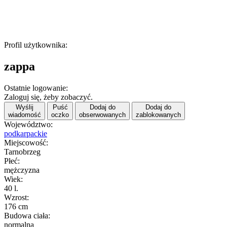
Profil użytkownika:
zappa
Ostatnie logowanie:
Zaloguj się, żeby zobaczyć.
Wyślij
Puść
Dodaj do
Dodaj do
wiadomość
oczko
obserwowanych
zablokowanych
Województwo:
podkarpackie
Miejscowość:
Tarnobrzeg
Płeć:
mężczyzna
Wiek:
40 l.
Wzrost:
176 cm
Budowa ciała:
normalna