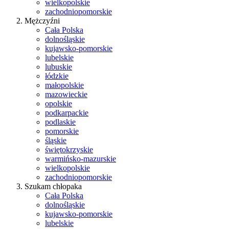
wielkopolskie
zachodniopomorskie
Mężczyźni
Cała Polska
dolnośląskie
kujawsko-pomorskie
lubelskie
lubuskie
łódzkie
małopolskie
mazowieckie
opolskie
podkarpackie
podlaskie
pomorskie
śląskie
świętokrzyskie
warmińsko-mazurskie
wielkopolskie
zachodniopomorskie
Szukam chłopaka
Cała Polska
dolnośląskie
kujawsko-pomorskie
lubelskie