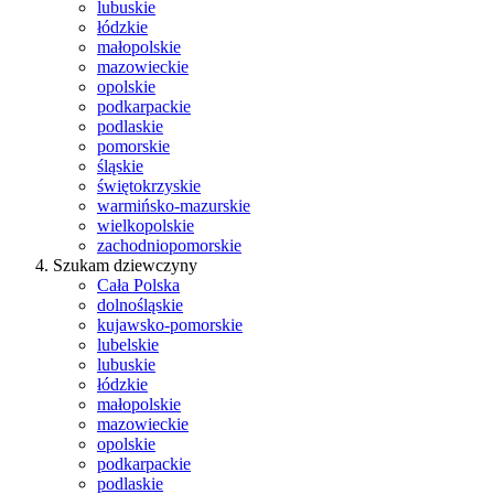
lubuskie
łódzkie
małopolskie
mazowieckie
opolskie
podkarpackie
podlaskie
pomorskie
śląskie
świętokrzyskie
warmińsko-mazurskie
wielkopolskie
zachodniopomorskie
Szukam dziewczyny
Cała Polska
dolnośląskie
kujawsko-pomorskie
lubelskie
lubuskie
łódzkie
małopolskie
mazowieckie
opolskie
podkarpackie
podlaskie