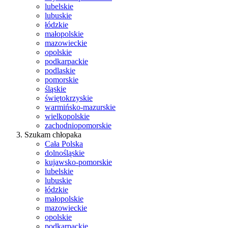
lubelskie
lubuskie
łódzkie
małopolskie
mazowieckie
opolskie
podkarpackie
podlaskie
pomorskie
śląskie
świętokrzyskie
warmińsko-mazurskie
wielkopolskie
zachodniopomorskie
Szukam chłopaka
Cała Polska
dolnośląskie
kujawsko-pomorskie
lubelskie
lubuskie
łódzkie
małopolskie
mazowieckie
opolskie
podkarpackie