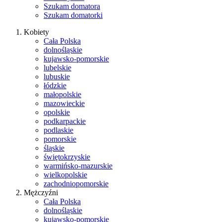
Szukam domatora
Szukam domatorki
Kobiety
Cała Polska
dolnośląskie
kujawsko-pomorskie
lubelskie
lubuskie
łódzkie
małopolskie
mazowieckie
opolskie
podkarpackie
podlaskie
pomorskie
śląskie
świętokrzyskie
warmińsko-mazurskie
wielkopolskie
zachodniopomorskie
Mężczyźni
Cała Polska
dolnośląskie
kujawsko-pomorskie