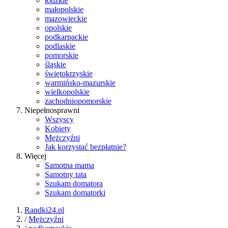
łódzkie
małopolskie
mazowieckie
opolskie
podkarpackie
podlaskie
pomorskie
śląskie
świętokrzyskie
warmińsko-mazurskie
wielkopolskie
zachodniopomorskie
Niepełnosprawni
Wszyscy
Kobiety
Mężczyźni
Jak korzystać bezpłatnie?
Więcej
Samotna mama
Samotny tata
Szukam domatora
Szukam domatorki
Randki24.pl
/
Mężczyźni