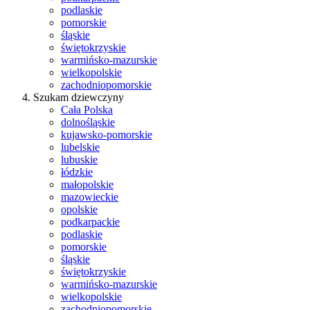
podlaskie
pomorskie
śląskie
świętokrzyskie
warmińsko-mazurskie
wielkopolskie
zachodniopomorskie
Szukam dziewczyny
Cała Polska
dolnośląskie
kujawsko-pomorskie
lubelskie
lubuskie
łódzkie
małopolskie
mazowieckie
opolskie
podkarpackie
podlaskie
pomorskie
śląskie
świętokrzyskie
warmińsko-mazurskie
wielkopolskie
zachodniopomorskie