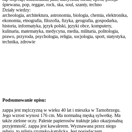
śpiewana, pop, reggae, rock, ska, soul, szanty, techno
Działy wiedzy:
archeologia, architektura, astronomia, biologia, chemia, elektronika,
ekonomia, etnografia, filozofia, fizyka, geografia, gospodarka,
historia, informatyka, język polski, języki obce, komputery,
kulinaria, matematyka, medycyna, media, militaria, politologia,
prawo, przyroda, psychologia, religia, socjologia, sport, statystyka,
technika, zdrowie
Podsumowanie opisu:
zappa jest mężczyzną w wieku 40 lat i mieszka w Tarnobrzegu.
Jego wzrost wynosi 176 cm. Ma normalną męską sylwetkę. Ma
także zielone oczy. Palenie papierosów traktuje jako okazjonalną
przyjemność. zappa jest kawalerem. Wyznawana przez niego
religia, to religia rzymsko-katolicka. Jest posiadaczem