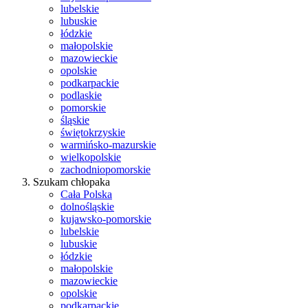
lubelskie
lubuskie
łódzkie
małopolskie
mazowieckie
opolskie
podkarpackie
podlaskie
pomorskie
śląskie
świętokrzyskie
warmińsko-mazurskie
wielkopolskie
zachodniopomorskie
Szukam chłopaka
Cała Polska
dolnośląskie
kujawsko-pomorskie
lubelskie
lubuskie
łódzkie
małopolskie
mazowieckie
opolskie
podkarpackie