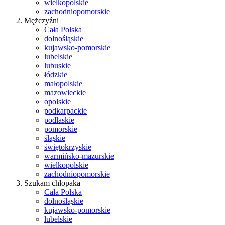
wielkopolskie
zachodniopomorskie
Mężczyźni
Cała Polska
dolnośląskie
kujawsko-pomorskie
lubelskie
lubuskie
łódzkie
małopolskie
mazowieckie
opolskie
podkarpackie
podlaskie
pomorskie
śląskie
świętokrzyskie
warmińsko-mazurskie
wielkopolskie
zachodniopomorskie
Szukam chłopaka
Cała Polska
dolnośląskie
kujawsko-pomorskie
lubelskie