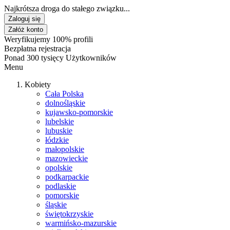
Najkrótsza droga do stałego związku...
Zaloguj się
Załóż konto
Weryfikujemy 100% profili
Bezpłatna rejestracja
Ponad 300 tysięcy Użytkowników
Menu
Kobiety
Cała Polska
dolnośląskie
kujawsko-pomorskie
lubelskie
lubuskie
łódzkie
małopolskie
mazowieckie
opolskie
podkarpackie
podlaskie
pomorskie
śląskie
świętokrzyskie
warmińsko-mazurskie