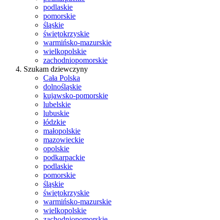
podlaskie
pomorskie
śląskie
świętokrzyskie
warmińsko-mazurskie
wielkopolskie
zachodniopomorskie
Szukam dziewczyny
Cała Polska
dolnośląskie
kujawsko-pomorskie
lubelskie
lubuskie
łódzkie
małopolskie
mazowieckie
opolskie
podkarpackie
podlaskie
pomorskie
śląskie
świętokrzyskie
warmińsko-mazurskie
wielkopolskie
zachodniopomorskie