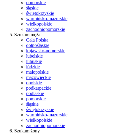
pomorskie
śląskie
świętokrzyskie
warmińsko-mazurskie
wielkopolskie
zachodniopomorskie
Szukam męża
Cała Polska
dolnośląskie
kujawsko-pomorskie
lubelskie
lubuskie
łódzkie
małopolskie
mazowieckie
opolskie
podkarpackie
podlaskie
pomorskie
śląskie
świętokrzyskie
warmińsko-mazurskie
wielkopolskie
zachodniopomorskie
Szukam żony