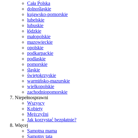
Cała Polska
dolnośląskie
kujawsko-pomorskie
lubelskie
lubuskie
łódzkie
małopolskie
mazowieckie
opolskie
podkarpackie
podlaskie
pomorskie
śląskie
świętokrzyskie
warmińsko-mazurskie
wielkopolskie
zachodniopomorskie
Niepełnosprawni
Wszyscy
Kobiety
Mężczyźni
Jak korzystać bezpłatnie?
Więcej
Samotna mama
Samotny tata