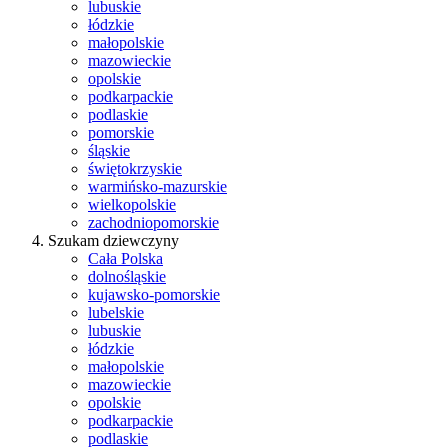
lubuskie
łódzkie
małopolskie
mazowieckie
opolskie
podkarpackie
podlaskie
pomorskie
śląskie
świętokrzyskie
warmińsko-mazurskie
wielkopolskie
zachodniopomorskie
Szukam dziewczyny
Cała Polska
dolnośląskie
kujawsko-pomorskie
lubelskie
lubuskie
łódzkie
małopolskie
mazowieckie
opolskie
podkarpackie
podlaskie