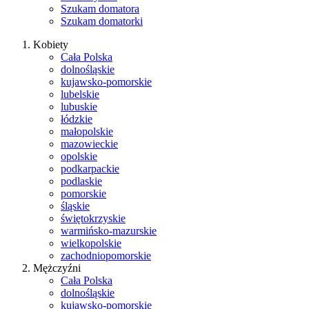
Szukam domatora
Szukam domatorki
Kobiety
Cała Polska
dolnośląskie
kujawsko-pomorskie
lubelskie
lubuskie
łódzkie
małopolskie
mazowieckie
opolskie
podkarpackie
podlaskie
pomorskie
śląskie
świętokrzyskie
warmińsko-mazurskie
wielkopolskie
zachodniopomorskie
Mężczyźni
Cała Polska
dolnośląskie
kujawsko-pomorskie