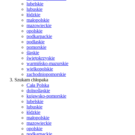
lubelskie
lubuskie
łódzkie
małopolskie
mazowieckie
opolskie
podkarpackie
podlaskie
pomorskie
śląskie
świętokrzyskie
warmińsko-mazurskie
wielkopolskie
zachodniopomorskie
Szukam chłopaka
Cała Polska
dolnośląskie
kujawsko-pomorskie
lubelskie
lubuskie
łódzkie
małopolskie
mazowieckie
opolskie
podkarpackie