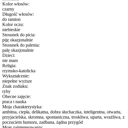
Kolor włosów:
czarny
Długość włosów:
do ramion
Kolor oczu:
niebieskie
Stosunek do picia:
piję okazjonalnie
Stosunek do palenia:
palę okazjonalnie
Dzieci:
nie mam
Religia:
rzymsko-katolicka
Wykształcenie:
niepełne wyższe
Znak zodiaku:
ryby
Obecne zajęcie:
praca i nauka
Moja charakterystyka:
ambitna, ciepła, delikatna, dobra słuchaczka, inteligentna, otwarta,
przyjacielska, skromna, spontaniczna, troskliwa, uparta, wrażliwa, z
poczuciem humoru, zadbana, żądna przygód
Moje zainteresowania: