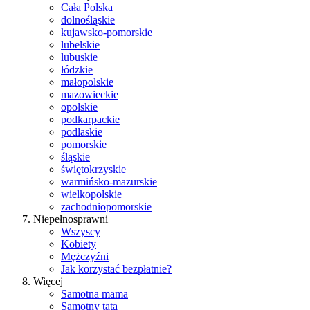
Cała Polska
dolnośląskie
kujawsko-pomorskie
lubelskie
lubuskie
łódzkie
małopolskie
mazowieckie
opolskie
podkarpackie
podlaskie
pomorskie
śląskie
świętokrzyskie
warmińsko-mazurskie
wielkopolskie
zachodniopomorskie
Niepełnosprawni
Wszyscy
Kobiety
Mężczyźni
Jak korzystać bezpłatnie?
Więcej
Samotna mama
Samotny tata