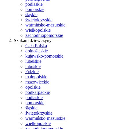
podlaskie
pomorskie
śląskie
świętokrzyskie
warmińsko-mazurskie
wielkopolskie
zachodniopomorskie
Szukam dziewczyny
Cała Polska
dolnośląskie
kujawsko-pomorskie
lubelskie
lubuskie
łódzkie
małopolskie
mazowieckie
opolskie
podkarpackie
podlaskie
pomorskie
śląskie
świętokrzyskie
warmińsko-mazurskie
wielkopolskie
zachodniopomorskie