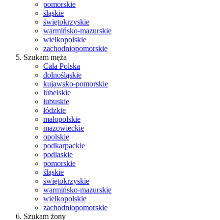
pomorskie
śląskie
świętokrzyskie
warmińsko-mazurskie
wielkopolskie
zachodniopomorskie
Szukam męża
Cała Polska
dolnośląskie
kujawsko-pomorskie
lubelskie
lubuskie
łódzkie
małopolskie
mazowieckie
opolskie
podkarpackie
podlaskie
pomorskie
śląskie
świętokrzyskie
warmińsko-mazurskie
wielkopolskie
zachodniopomorskie
Szukam żony