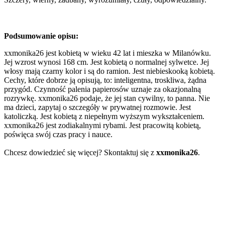
Podsumowanie opisu:
xxmonika26 jest kobietą w wieku 42 lat i mieszka w Milanówku.
Jej wzrost wynosi 168 cm. Jest kobietą o normalnej sylwetce. Jej
włosy mają czarny kolor i są do ramion. Jest niebieskooką kobietą.
Cechy, które dobrze ją opisują, to: inteligentna, troskliwa, żądna
przygód. Czynność palenia papierosów uznaje za okazjonalną
rozrywkę. xxmonika26 podaje, że jej stan cywilny, to panna. Nie
ma dzieci, zapytaj o szczegóły w prywatnej rozmowie. Jest
katoliczką. Jest kobietą z niepełnym wyższym wykształceniem.
xxmonika26 jest zodiakalnymi rybami. Jest pracowitą kobietą,
poświęca swój czas pracy i nauce.
Chcesz dowiedzieć się więcej? Skontaktuj się z
xxmonika26
.