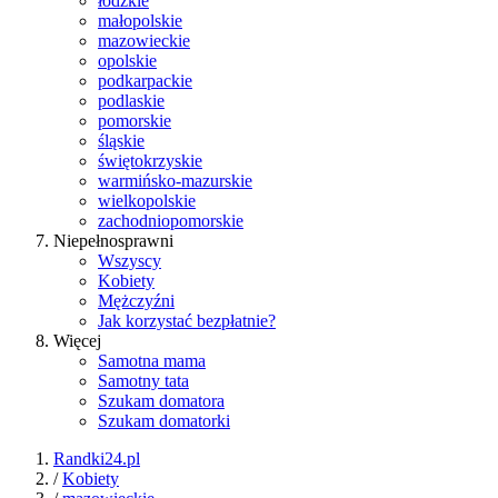
łódzkie
małopolskie
mazowieckie
opolskie
podkarpackie
podlaskie
pomorskie
śląskie
świętokrzyskie
warmińsko-mazurskie
wielkopolskie
zachodniopomorskie
Niepełnosprawni
Wszyscy
Kobiety
Mężczyźni
Jak korzystać bezpłatnie?
Więcej
Samotna mama
Samotny tata
Szukam domatora
Szukam domatorki
Randki24.pl
/
Kobiety