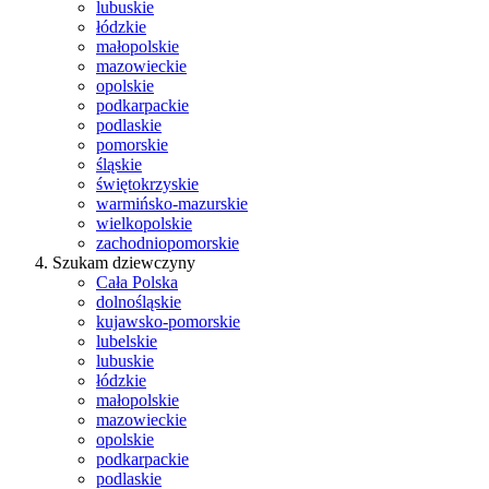
lubuskie
łódzkie
małopolskie
mazowieckie
opolskie
podkarpackie
podlaskie
pomorskie
śląskie
świętokrzyskie
warmińsko-mazurskie
wielkopolskie
zachodniopomorskie
Szukam dziewczyny
Cała Polska
dolnośląskie
kujawsko-pomorskie
lubelskie
lubuskie
łódzkie
małopolskie
mazowieckie
opolskie
podkarpackie
podlaskie