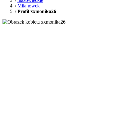
/
mazowieckie
/
Milanówek
/
Profil xxmonika26