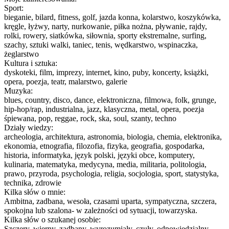
Sport:
bieganie, bilard, fitness, golf, jazda konna, kolarstwo, koszykówka,
kręgle, łyżwy, narty, nurkowanie, piłka nożna, pływanie, rajdy,
rolki, rowery, siatkówka, siłownia, sporty ekstremalne, surfing,
szachy, sztuki walki, taniec, tenis, wędkarstwo, wspinaczka,
żeglarstwo
Kultura i sztuka:
dyskoteki, film, imprezy, internet, kino, puby, koncerty, książki,
opera, poezja, teatr, malarstwo, galerie
Muzyka:
blues, country, disco, dance, elektroniczna, filmowa, folk, grunge,
hip-hop/rap, industrialna, jazz, klasyczna, metal, opera, poezja
śpiewana, pop, reggae, rock, ska, soul, szanty, techno
Działy wiedzy:
archeologia, architektura, astronomia, biologia, chemia, elektronika,
ekonomia, etnografia, filozofia, fizyka, geografia, gospodarka,
historia, informatyka, język polski, języki obce, komputery,
kulinaria, matematyka, medycyna, media, militaria, politologia,
prawo, przyroda, psychologia, religia, socjologia, sport, statystyka,
technika, zdrowie
Kilka słów o mnie:
Ambitna, zadbana, wesoła, czasami uparta, sympatyczna, szczera,
spokojna lub szalona- w zależności od sytuacji, towarzyska.
Kilka słów o szukanej osobie:
Szczery, wierny, zadbany, wyrozumiały, czuły, odpowiedzialny.