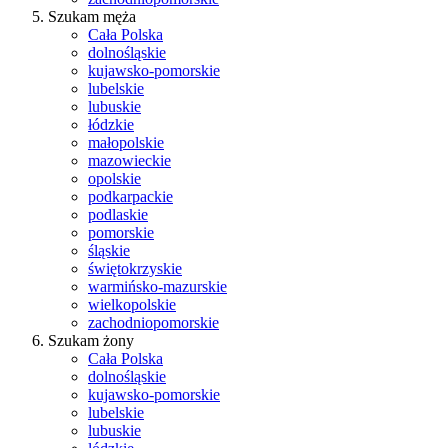
Szukam męża
Cała Polska
dolnośląskie
kujawsko-pomorskie
lubelskie
lubuskie
łódzkie
małopolskie
mazowieckie
opolskie
podkarpackie
podlaskie
pomorskie
śląskie
świętokrzyskie
warmińsko-mazurskie
wielkopolskie
zachodniopomorskie
Szukam żony
Cała Polska
dolnośląskie
kujawsko-pomorskie
lubelskie
lubuskie