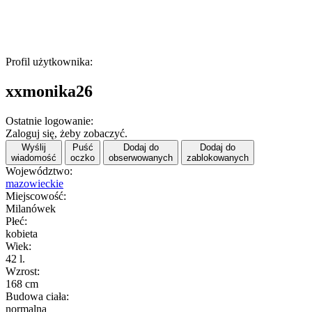
Profil użytkownika:
xxmonika26
Ostatnie logowanie:
Zaloguj się, żeby zobaczyć.
Wyślij
Puść
Dodaj do
Dodaj do
wiadomość
oczko
obserwowanych
zablokowanych
Województwo:
mazowieckie
Miejscowość:
Milanówek
Płeć:
kobieta
Wiek:
42 l.
Wzrost:
168 cm
Budowa ciała:
normalna