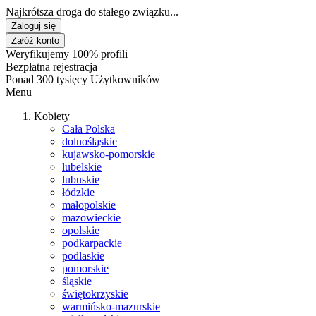
Najkrótsza droga do stałego związku...
Zaloguj się
Załóż konto
Weryfikujemy 100% profili
Bezpłatna rejestracja
Ponad 300 tysięcy Użytkowników
Menu
Kobiety
Cała Polska
dolnośląskie
kujawsko-pomorskie
lubelskie
lubuskie
łódzkie
małopolskie
mazowieckie
opolskie
podkarpackie
podlaskie
pomorskie
śląskie
świętokrzyskie
warmińsko-mazurskie