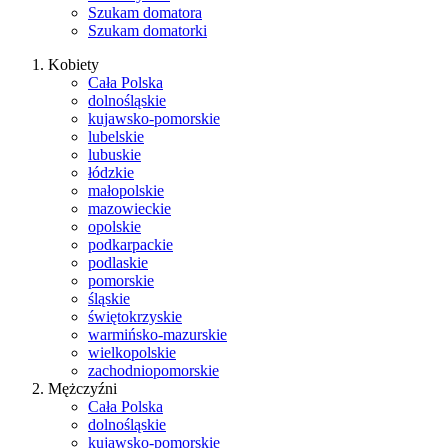
Szukam domatora
Szukam domatorki
Kobiety
Cała Polska
dolnośląskie
kujawsko-pomorskie
lubelskie
lubuskie
łódzkie
małopolskie
mazowieckie
opolskie
podkarpackie
podlaskie
pomorskie
śląskie
świętokrzyskie
warmińsko-mazurskie
wielkopolskie
zachodniopomorskie
Mężczyźni
Cała Polska
dolnośląskie
kujawsko-pomorskie