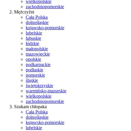
wielkopolskie
zachodniopomorskie
Mężczyźni
Cała Polska
dolnośląskie
kujawsko-pomorskie
lubelskie
lubuskie
łódzkie
małopolskie
mazowieckie
opolskie
podkarpackie
podlaskie
pomorskie
śląskie
świętokrzyskie
warmińsko-mazurskie
wielkopolskie
zachodniopomorskie
Szukam chłopaka
Cała Polska
dolnośląskie
kujawsko-pomorskie
lubelskie