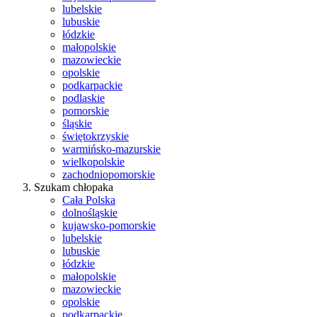
lubelskie
lubuskie
łódzkie
małopolskie
mazowieckie
opolskie
podkarpackie
podlaskie
pomorskie
śląskie
świętokrzyskie
warmińsko-mazurskie
wielkopolskie
zachodniopomorskie
Szukam chłopaka
Cała Polska
dolnośląskie
kujawsko-pomorskie
lubelskie
lubuskie
łódzkie
małopolskie
mazowieckie
opolskie
podkarpackie