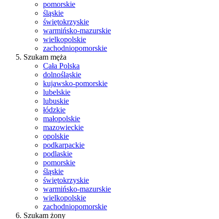
pomorskie
śląskie
świętokrzyskie
warmińsko-mazurskie
wielkopolskie
zachodniopomorskie
Szukam męża
Cała Polska
dolnośląskie
kujawsko-pomorskie
lubelskie
lubuskie
łódzkie
małopolskie
mazowieckie
opolskie
podkarpackie
podlaskie
pomorskie
śląskie
świętokrzyskie
warmińsko-mazurskie
wielkopolskie
zachodniopomorskie
Szukam żony