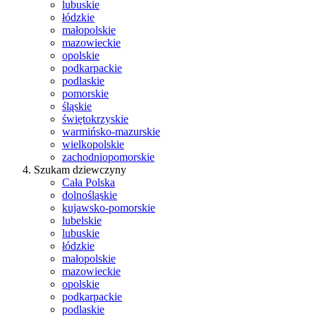
lubuskie
łódzkie
małopolskie
mazowieckie
opolskie
podkarpackie
podlaskie
pomorskie
śląskie
świętokrzyskie
warmińsko-mazurskie
wielkopolskie
zachodniopomorskie
Szukam dziewczyny
Cała Polska
dolnośląskie
kujawsko-pomorskie
lubelskie
lubuskie
łódzkie
małopolskie
mazowieckie
opolskie
podkarpackie
podlaskie