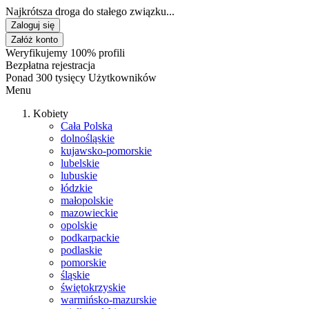
Najkrótsza droga do stałego związku...
Zaloguj się
Załóż konto
Weryfikujemy 100% profili
Bezpłatna rejestracja
Ponad 300 tysięcy Użytkowników
Menu
Kobiety
Cała Polska
dolnośląskie
kujawsko-pomorskie
lubelskie
lubuskie
łódzkie
małopolskie
mazowieckie
opolskie
podkarpackie
podlaskie
pomorskie
śląskie
świętokrzyskie
warmińsko-mazurskie