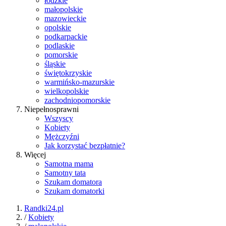
łódzkie
małopolskie
mazowieckie
opolskie
podkarpackie
podlaskie
pomorskie
śląskie
świętokrzyskie
warmińsko-mazurskie
wielkopolskie
zachodniopomorskie
Niepełnosprawni
Wszyscy
Kobiety
Mężczyźni
Jak korzystać bezpłatnie?
Więcej
Samotna mama
Samotny tata
Szukam domatora
Szukam domatorki
Randki24.pl
/
Kobiety