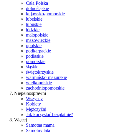
Cała Polska
dolnośląskie
kujawsko-pomorskie
lubelskie
lubuskie
łódzkie
małopolskie
mazowieckie
opolskie
podkarpackie
podlaskie
pomorskie
śląskie
świętokrzyskie
warmińsko-mazurskie
wielkopolskie
zachodniopomorskie
Niepełnosprawni
Wszyscy
Kobiety
Mężczyźni
Jak korzystać bezpłatnie?
Więcej
Samotna mama
Samotny tata