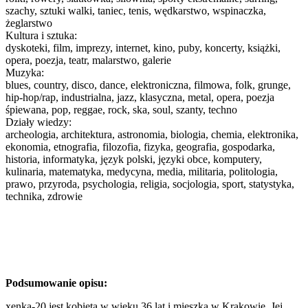
szachy, sztuki walki, taniec, tenis, wędkarstwo, wspinaczka,
żeglarstwo
Kultura i sztuka:
dyskoteki, film, imprezy, internet, kino, puby, koncerty, książki,
opera, poezja, teatr, malarstwo, galerie
Muzyka:
blues, country, disco, dance, elektroniczna, filmowa, folk, grunge,
hip-hop/rap, industrialna, jazz, klasyczna, metal, opera, poezja
śpiewana, pop, reggae, rock, ska, soul, szanty, techno
Działy wiedzy:
archeologia, architektura, astronomia, biologia, chemia, elektronika,
ekonomia, etnografia, filozofia, fizyka, geografia, gospodarka,
historia, informatyka, język polski, języki obce, komputery,
kulinaria, matematyka, medycyna, media, militaria, politologia,
prawo, przyroda, psychologia, religia, socjologia, sport, statystyka,
technika, zdrowie
Podsumowanie opisu:
xenka-20 jest kobietą w wieku 36 lat i mieszka w Krakowie. Jej