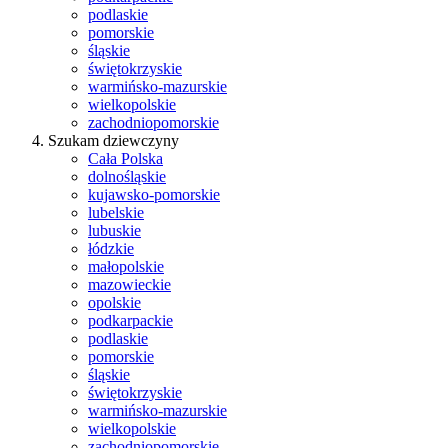
podlaskie
pomorskie
śląskie
świętokrzyskie
warmińsko-mazurskie
wielkopolskie
zachodniopomorskie
Szukam dziewczyny
Cała Polska
dolnośląskie
kujawsko-pomorskie
lubelskie
lubuskie
łódzkie
małopolskie
mazowieckie
opolskie
podkarpackie
podlaskie
pomorskie
śląskie
świętokrzyskie
warmińsko-mazurskie
wielkopolskie
zachodniopomorskie