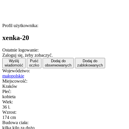
Profil użytkownika:
xenka-20
Ostatnie logowanie:
Zaloguj się, żeby zobaczyć.
Wyślij
Puść
Dodaj do
Dodaj do
wiadomość
oczko
obserwowanych
zablokowanych
Województwo:
małopolskie
Miejscowość:
Kraków
Płeć:
kobieta
Wiek:
36 l.
Wzrost:
174 cm
Budowa ciała:
kilka kilo za dużo