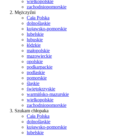
wielkopolskie
zachodniopomorskie
Mężczyźni
Cała Polska
dolnośląskie
kujawsko-pomorskie
lubelskie
lubuskie
łódzkie
małopolskie
mazowieckie
opolskie
podkarpackie
podlaskie
pomorskie
śląskie
świętokrzyskie
warmińsko-mazurskie
wielkopolskie
zachodniopomorskie
Szukam chłopaka
Cała Polska
dolnośląskie
kujawsko-pomorskie
lubelskie