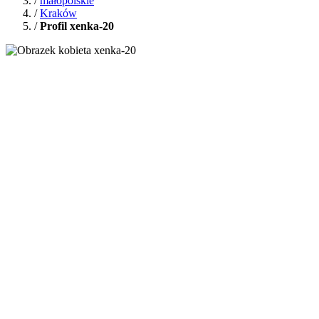
/
małopolskie
/
Kraków
/
Profil xenka-20