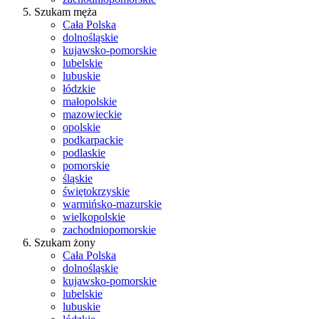
Szukam męża
Cała Polska
dolnośląskie
kujawsko-pomorskie
lubelskie
lubuskie
łódzkie
małopolskie
mazowieckie
opolskie
podkarpackie
podlaskie
pomorskie
śląskie
świętokrzyskie
warmińsko-mazurskie
wielkopolskie
zachodniopomorskie
Szukam żony
Cała Polska
dolnośląskie
kujawsko-pomorskie
lubelskie
lubuskie