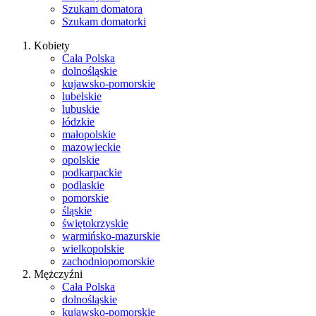
Szukam domatora
Szukam domatorki
Kobiety
Cała Polska
dolnośląskie
kujawsko-pomorskie
lubelskie
lubuskie
łódzkie
małopolskie
mazowieckie
opolskie
podkarpackie
podlaskie
pomorskie
śląskie
świętokrzyskie
warmińsko-mazurskie
wielkopolskie
zachodniopomorskie
Mężczyźni
Cała Polska
dolnośląskie
kujawsko-pomorskie