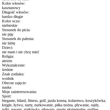
Kolor włosów:
kasztanowy
Długość włosów:
bardzo długie
Kolor oczu:
niebieskie
Stosunek do picia:
nie piję
Stosunek do palenia:
nie lubię
Dzieci:
nie mam i nie chcę mieć
Religia:
ateizm
Wykształcenie:
średnie
Znak zodiaku:
wodnik
Obecne zajęcie:
nauka
Moje zainteresowania:
Sport:
bieganie, bilard, fitness, golf, jazda konna, kolarstwo, koszykówka,
kręgle, łyżwy, narty, nurkowanie, piłka nożna, pływanie, rajdy,
rolki, rowery, siatkówka, siłownia, sporty ekstremalne, surfing,