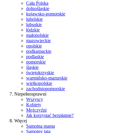
Cała Polska
dolnośląskie
kujawsko-pomorskie
lubelskie
lubuskie
łódzkie
małopolskie
mazowieckie
opolskie
podkarpackie
podlaskie
pomorskie
śląskie
świętokrzyskie
warmińsko-mazurskie
wielkopolskie
zachodniopomorskie
Niepełnosprawni
Wszyscy
Kobiety
Mężczyźni
Jak korzystać bezpłatnie?
Więcej
Samotna mama
Samotny tata