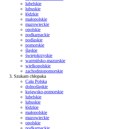
lubelskie
lubuskie
łódzkie
małopolskie
mazowieckie
opolskie
podkarpackie
podlaskie
pomorskie
śląskie
świętokrzyskie
warmińsko-mazurskie
wielkopolskie
zachodniopomorskie
Szukam chłopaka
Cała Polska
dolnośląskie
kujawsko-pomorskie
lubelskie
lubuskie
łódzkie
małopolskie
mazowieckie
opolskie
podkarpackie