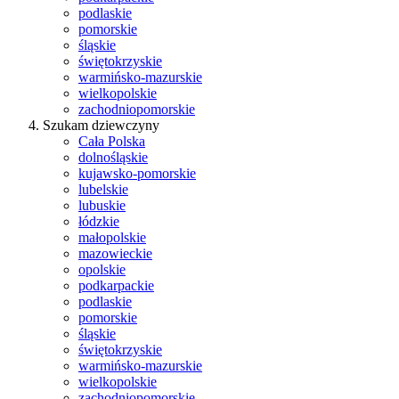
podlaskie
pomorskie
śląskie
świętokrzyskie
warmińsko-mazurskie
wielkopolskie
zachodniopomorskie
Szukam dziewczyny
Cała Polska
dolnośląskie
kujawsko-pomorskie
lubelskie
lubuskie
łódzkie
małopolskie
mazowieckie
opolskie
podkarpackie
podlaskie
pomorskie
śląskie
świętokrzyskie
warmińsko-mazurskie
wielkopolskie
zachodniopomorskie