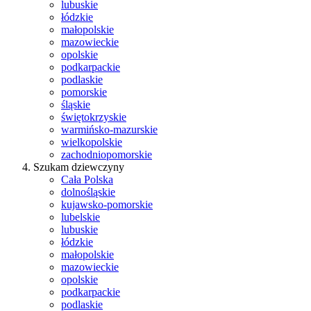
lubuskie
łódzkie
małopolskie
mazowieckie
opolskie
podkarpackie
podlaskie
pomorskie
śląskie
świętokrzyskie
warmińsko-mazurskie
wielkopolskie
zachodniopomorskie
Szukam dziewczyny
Cała Polska
dolnośląskie
kujawsko-pomorskie
lubelskie
lubuskie
łódzkie
małopolskie
mazowieckie
opolskie
podkarpackie
podlaskie