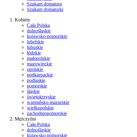
Szukam domatora
Szukam domatorki
Kobiety
Cała Polska
dolnośląskie
kujawsko-pomorskie
lubelskie
lubuskie
łódzkie
małopolskie
mazowieckie
opolskie
podkarpackie
podlaskie
pomorskie
śląskie
świętokrzyskie
warmińsko-mazurskie
wielkopolskie
zachodniopomorskie
Mężczyźni
Cała Polska
dolnośląskie
kujawsko-pomorskie