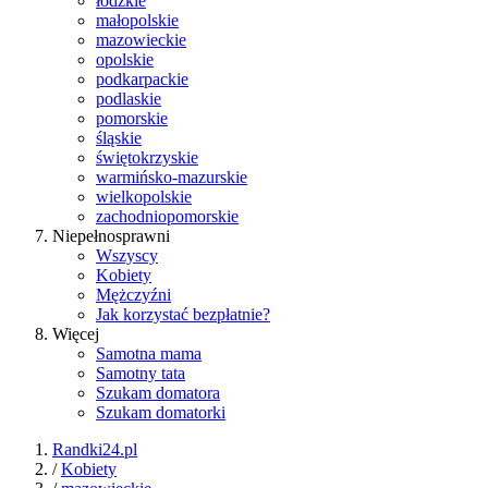
łódzkie
małopolskie
mazowieckie
opolskie
podkarpackie
podlaskie
pomorskie
śląskie
świętokrzyskie
warmińsko-mazurskie
wielkopolskie
zachodniopomorskie
Niepełnosprawni
Wszyscy
Kobiety
Mężczyźni
Jak korzystać bezpłatnie?
Więcej
Samotna mama
Samotny tata
Szukam domatora
Szukam domatorki
Randki24.pl
/
Kobiety