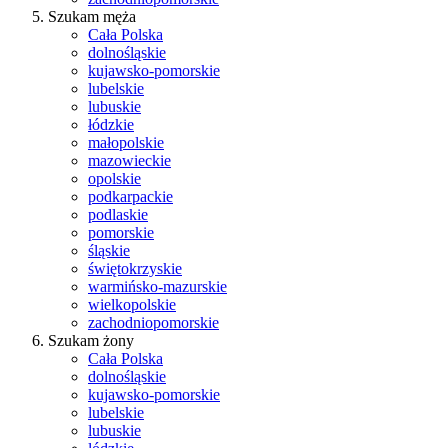
Szukam męża
Cała Polska
dolnośląskie
kujawsko-pomorskie
lubelskie
lubuskie
łódzkie
małopolskie
mazowieckie
opolskie
podkarpackie
podlaskie
pomorskie
śląskie
świętokrzyskie
warmińsko-mazurskie
wielkopolskie
zachodniopomorskie
Szukam żony
Cała Polska
dolnośląskie
kujawsko-pomorskie
lubelskie
lubuskie