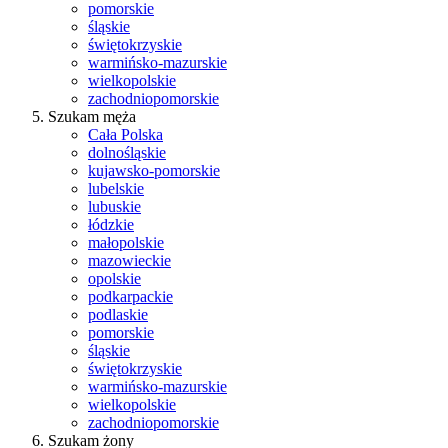
pomorskie
śląskie
świętokrzyskie
warmińsko-mazurskie
wielkopolskie
zachodniopomorskie
Szukam męża
Cała Polska
dolnośląskie
kujawsko-pomorskie
lubelskie
lubuskie
łódzkie
małopolskie
mazowieckie
opolskie
podkarpackie
podlaskie
pomorskie
śląskie
świętokrzyskie
warmińsko-mazurskie
wielkopolskie
zachodniopomorskie
Szukam żony