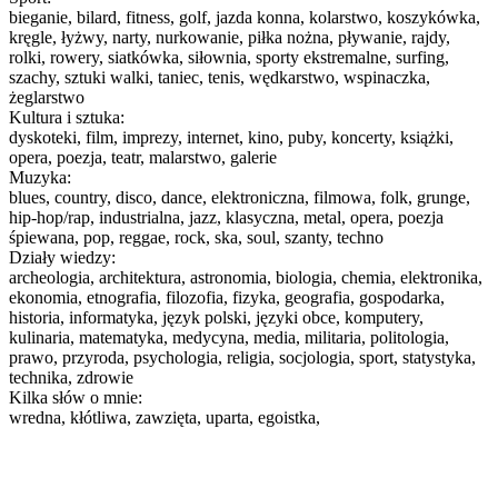
bieganie, bilard, fitness, golf, jazda konna, kolarstwo, koszykówka,
kręgle, łyżwy, narty, nurkowanie, piłka nożna, pływanie, rajdy,
rolki, rowery, siatkówka, siłownia, sporty ekstremalne, surfing,
szachy, sztuki walki, taniec, tenis, wędkarstwo, wspinaczka,
żeglarstwo
Kultura i sztuka:
dyskoteki, film, imprezy, internet, kino, puby, koncerty, książki,
opera, poezja, teatr, malarstwo, galerie
Muzyka:
blues, country, disco, dance, elektroniczna, filmowa, folk, grunge,
hip-hop/rap, industrialna, jazz, klasyczna, metal, opera, poezja
śpiewana, pop, reggae, rock, ska, soul, szanty, techno
Działy wiedzy:
archeologia, architektura, astronomia, biologia, chemia, elektronika,
ekonomia, etnografia, filozofia, fizyka, geografia, gospodarka,
historia, informatyka, język polski, języki obce, komputery,
kulinaria, matematyka, medycyna, media, militaria, politologia,
prawo, przyroda, psychologia, religia, socjologia, sport, statystyka,
technika, zdrowie
Kilka słów o mnie:
wredna, kłótliwa, zawzięta, uparta, egoistka,