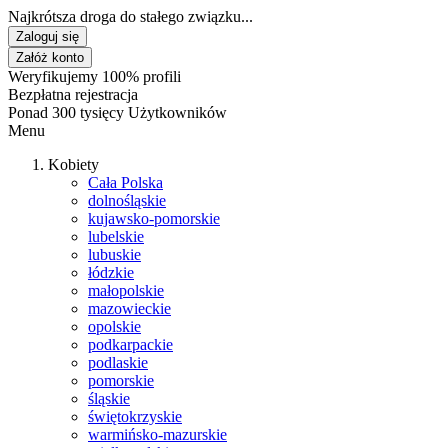
Najkrótsza droga do stałego związku...
Zaloguj się
Załóż konto
Weryfikujemy 100% profili
Bezpłatna rejestracja
Ponad 300 tysięcy Użytkowników
Menu
Kobiety
Cała Polska
dolnośląskie
kujawsko-pomorskie
lubelskie
lubuskie
łódzkie
małopolskie
mazowieckie
opolskie
podkarpackie
podlaskie
pomorskie
śląskie
świętokrzyskie
warmińsko-mazurskie