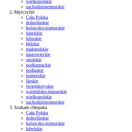
wielkopolskie
zachodniopomorskie
Mężczyźni
Cała Polska
dolnośląskie
kujawsko-pomorskie
lubelskie
lubuskie
łódzkie
małopolskie
mazowieckie
opolskie
podkarpackie
podlaskie
pomorskie
śląskie
świętokrzyskie
warmińsko-mazurskie
wielkopolskie
zachodniopomorskie
Szukam chłopaka
Cała Polska
dolnośląskie
kujawsko-pomorskie
lubelskie