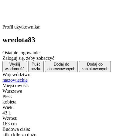
Profil użytkownika:
wredota83
Ostatnie logowanie:
Zaloguj się, żeby zobaczyć.
Wyślij
Puść
Dodaj do
Dodaj do
wiadomość
oczko
obserwowanych
zablokowanych
Województwo:
mazowieckie
Miejscowość:
Warszawa
Płeć:
kobieta
Wiek:
43 l.
Wzrost:
163 cm
Budowa ciała:
kilka kilo za dużo