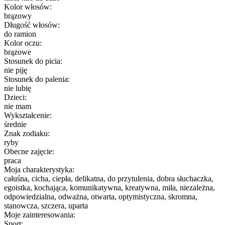
Kolor włosów:
brązowy
Długość włosów:
do ramion
Kolor oczu:
brązowe
Stosunek do picia:
nie piję
Stosunek do palenia:
nie lubię
Dzieci:
nie mam
Wykształcenie:
średnie
Znak zodiaku:
ryby
Obecne zajęcie:
praca
Moja charakterystyka:
całuśna, cicha, ciepła, delikatna, do przytulenia, dobra słuchaczka,
egoistka, kochająca, komunikatywna, kreatywna, miła, niezależna,
odpowiedzialna, odważna, otwarta, optymistyczna, skromna,
stanowcza, szczera, uparta
Moje zainteresowania:
Sport: