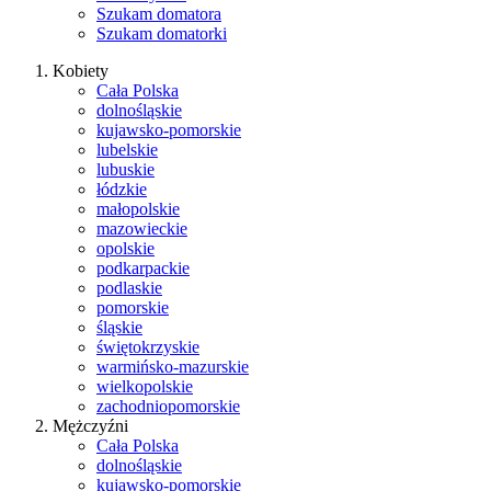
Szukam domatora
Szukam domatorki
Kobiety
Cała Polska
dolnośląskie
kujawsko-pomorskie
lubelskie
lubuskie
łódzkie
małopolskie
mazowieckie
opolskie
podkarpackie
podlaskie
pomorskie
śląskie
świętokrzyskie
warmińsko-mazurskie
wielkopolskie
zachodniopomorskie
Mężczyźni
Cała Polska
dolnośląskie
kujawsko-pomorskie