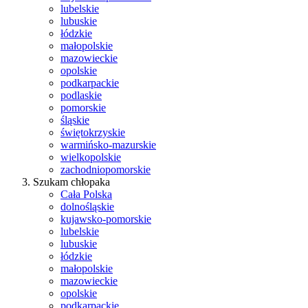
lubelskie
lubuskie
łódzkie
małopolskie
mazowieckie
opolskie
podkarpackie
podlaskie
pomorskie
śląskie
świętokrzyskie
warmińsko-mazurskie
wielkopolskie
zachodniopomorskie
Szukam chłopaka
Cała Polska
dolnośląskie
kujawsko-pomorskie
lubelskie
lubuskie
łódzkie
małopolskie
mazowieckie
opolskie
podkarpackie