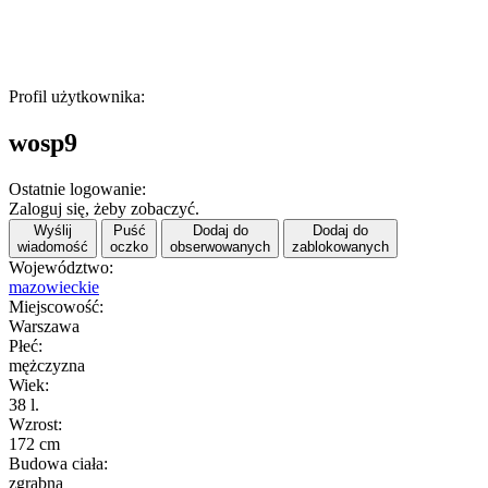
Profil użytkownika:
wosp9
Ostatnie logowanie:
Zaloguj się, żeby zobaczyć.
Wyślij
Puść
Dodaj do
Dodaj do
wiadomość
oczko
obserwowanych
zablokowanych
Województwo:
mazowieckie
Miejscowość:
Warszawa
Płeć:
mężczyzna
Wiek:
38 l.
Wzrost:
172 cm
Budowa ciała:
zgrabna