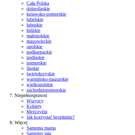
Cała Polska
dolnośląskie
kujawsko-pomorskie
lubelskie
lubuskie
łódzkie
małopolskie
mazowieckie
opolskie
podkarpackie
podlaskie
pomorskie
śląskie
świętokrzyskie
warmińsko-mazurskie
wielkopolskie
zachodniopomorskie
Niepełnosprawni
Wszyscy
Kobiety
Mężczyźni
Jak korzystać bezpłatnie?
Więcej
Samotna mama
Samotny tata