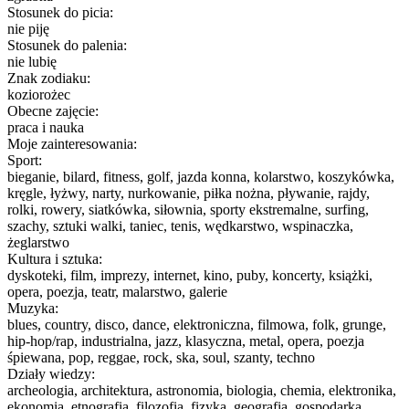
Stosunek do picia:
nie piję
Stosunek do palenia:
nie lubię
Znak zodiaku:
koziorożec
Obecne zajęcie:
praca i nauka
Moje zainteresowania:
Sport:
bieganie, bilard, fitness, golf, jazda konna, kolarstwo, koszykówka,
kręgle, łyżwy, narty, nurkowanie, piłka nożna, pływanie, rajdy,
rolki, rowery, siatkówka, siłownia, sporty ekstremalne, surfing,
szachy, sztuki walki, taniec, tenis, wędkarstwo, wspinaczka,
żeglarstwo
Kultura i sztuka:
dyskoteki, film, imprezy, internet, kino, puby, koncerty, książki,
opera, poezja, teatr, malarstwo, galerie
Muzyka:
blues, country, disco, dance, elektroniczna, filmowa, folk, grunge,
hip-hop/rap, industrialna, jazz, klasyczna, metal, opera, poezja
śpiewana, pop, reggae, rock, ska, soul, szanty, techno
Działy wiedzy:
archeologia, architektura, astronomia, biologia, chemia, elektronika,
ekonomia, etnografia, filozofia, fizyka, geografia, gospodarka,