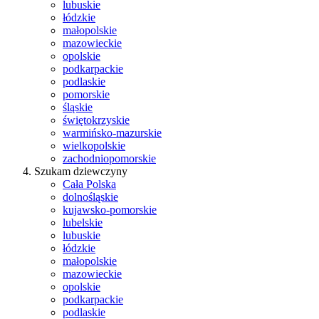
lubuskie
łódzkie
małopolskie
mazowieckie
opolskie
podkarpackie
podlaskie
pomorskie
śląskie
świętokrzyskie
warmińsko-mazurskie
wielkopolskie
zachodniopomorskie
Szukam dziewczyny
Cała Polska
dolnośląskie
kujawsko-pomorskie
lubelskie
lubuskie
łódzkie
małopolskie
mazowieckie
opolskie
podkarpackie
podlaskie