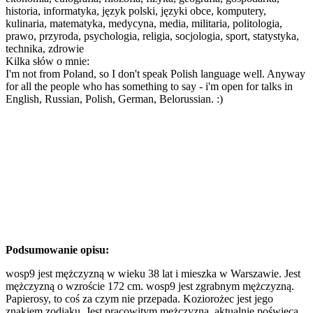
historia, informatyka, język polski, języki obce, komputery,
kulinaria, matematyka, medycyna, media, militaria, politologia,
prawo, przyroda, psychologia, religia, socjologia, sport, statystyka,
technika, zdrowie
Kilka słów o mnie:
I'm not from Poland, so I don't speak Polish language well. Anyway
for all the people who has something to say - i'm open for talks in
English, Russian, Polish, German, Belorussian. :)
Podsumowanie opisu:
wosp9 jest mężczyzną w wieku 38 lat i mieszka w Warszawie. Jest
mężczyzną o wzroście 172 cm. wosp9 jest zgrabnym mężczyzną.
Papierosy, to coś za czym nie przepada. Koziorożec jest jego
znakiem zodiaku. Jest pracowitym mężczyzną, aktualnie poświęca