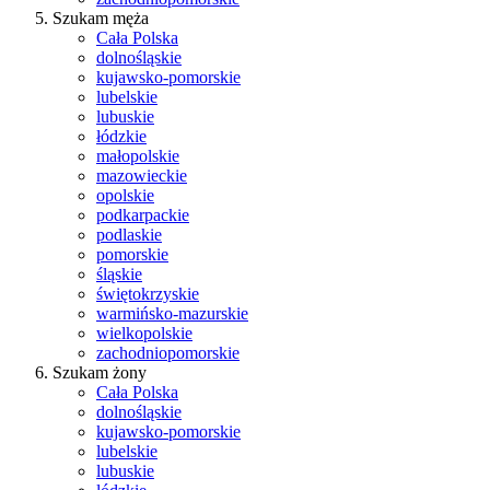
Szukam męża
Cała Polska
dolnośląskie
kujawsko-pomorskie
lubelskie
lubuskie
łódzkie
małopolskie
mazowieckie
opolskie
podkarpackie
podlaskie
pomorskie
śląskie
świętokrzyskie
warmińsko-mazurskie
wielkopolskie
zachodniopomorskie
Szukam żony
Cała Polska
dolnośląskie
kujawsko-pomorskie
lubelskie
lubuskie