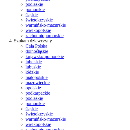
podlaskie
pomorskie
śląskie
świętokrzyskie
warmińsko-mazurskie
wielkopolskie
zachodniopomorskie
Szukam dziewczyny
Cała Polska
dolnośląskie
kujawsko-pomorskie
lubelskie
lubuskie
łódzkie
małopolskie
mazowieckie
opolskie
podkarpackie
podlaskie
pomorskie
śląskie
świętokrzyskie
warmińsko-mazurskie
wielkopolskie
zachodniopomorskie