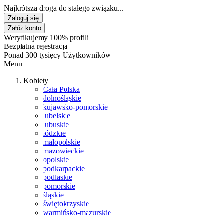
Najkrótsza droga do stałego związku...
Zaloguj się
Załóż konto
Weryfikujemy 100% profili
Bezpłatna rejestracja
Ponad 300 tysięcy Użytkowników
Menu
Kobiety
Cała Polska
dolnośląskie
kujawsko-pomorskie
lubelskie
lubuskie
łódzkie
małopolskie
mazowieckie
opolskie
podkarpackie
podlaskie
pomorskie
śląskie
świętokrzyskie
warmińsko-mazurskie