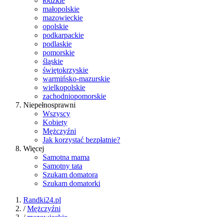
łódzkie
małopolskie
mazowieckie
opolskie
podkarpackie
podlaskie
pomorskie
śląskie
świętokrzyskie
warmińsko-mazurskie
wielkopolskie
zachodniopomorskie
Niepełnosprawni
Wszyscy
Kobiety
Mężczyźni
Jak korzystać bezpłatnie?
Więcej
Samotna mama
Samotny tata
Szukam domatora
Szukam domatorki
Randki24.pl
/
Mężczyźni