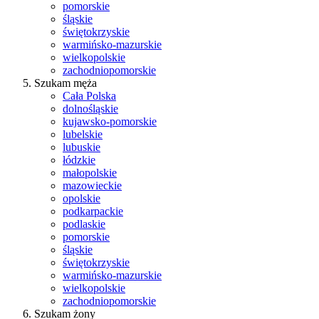
pomorskie
śląskie
świętokrzyskie
warmińsko-mazurskie
wielkopolskie
zachodniopomorskie
Szukam męża
Cała Polska
dolnośląskie
kujawsko-pomorskie
lubelskie
lubuskie
łódzkie
małopolskie
mazowieckie
opolskie
podkarpackie
podlaskie
pomorskie
śląskie
świętokrzyskie
warmińsko-mazurskie
wielkopolskie
zachodniopomorskie
Szukam żony