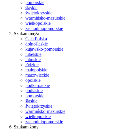
pomorskie
śląskie
świętokrzyskie
warmińsko-mazurskie
wielkopolskie
zachodniopomorskie
Szukam męża
Cała Polska
dolnośląskie
kujawsko-pomorskie
lubelskie
lubuskie
łódzkie
małopolskie
mazowieckie
opolskie
podkarpackie
podlaskie
pomorskie
śląskie
świętokrzyskie
warmińsko-mazurskie
wielkopolskie
zachodniopomorskie
Szukam żony