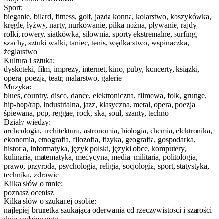
Sport:
bieganie, bilard, fitness, golf, jazda konna, kolarstwo, koszykówka,
kręgle, łyżwy, narty, nurkowanie, piłka nożna, pływanie, rajdy,
rolki, rowery, siatkówka, siłownia, sporty ekstremalne, surfing,
szachy, sztuki walki, taniec, tenis, wędkarstwo, wspinaczka,
żeglarstwo
Kultura i sztuka:
dyskoteki, film, imprezy, internet, kino, puby, koncerty, książki,
opera, poezja, teatr, malarstwo, galerie
Muzyka:
blues, country, disco, dance, elektroniczna, filmowa, folk, grunge,
hip-hop/rap, industrialna, jazz, klasyczna, metal, opera, poezja
śpiewana, pop, reggae, rock, ska, soul, szanty, techno
Działy wiedzy:
archeologia, architektura, astronomia, biologia, chemia, elektronika,
ekonomia, etnografia, filozofia, fizyka, geografia, gospodarka,
historia, informatyka, język polski, języki obce, komputery,
kulinaria, matematyka, medycyna, media, militaria, politologia,
prawo, przyroda, psychologia, religia, socjologia, sport, statystyka,
technika, zdrowie
Kilka słów o mnie:
poznasz ocenisz
Kilka słów o szukanej osobie:
najlepiej brunetka szukająca oderwania od rzeczywistości i szarości
dnia codziennego