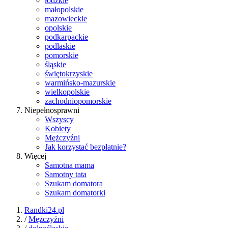
łódzkie
małopolskie
mazowieckie
opolskie
podkarpackie
podlaskie
pomorskie
śląskie
świętokrzyskie
warmińsko-mazurskie
wielkopolskie
zachodniopomorskie
Niepełnosprawni
Wszyscy
Kobiety
Mężczyźni
Jak korzystać bezpłatnie?
Więcej
Samotna mama
Samotny tata
Szukam domatora
Szukam domatorki
Randki24.pl
/
Mężczyźni