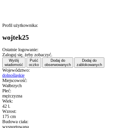
Profil użytkownika:
wojtek25
Ostatnie logowanie:
Zaloguj się, żeby zobaczyć.
Wyślij
Puść
Dodaj do
Dodaj do
wiadomość
oczko
obserwowanych
zablokowanych
Województwo:
dolnośląskie
Miejscowość:
Wałbrzych
Płeć:
mężczyzna
Wiek:
42 l.
Wzrost:
175 cm
Budowa ciała:
wysportowana