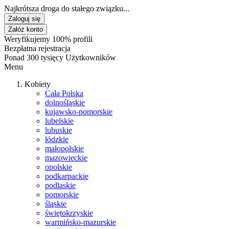
Najkrótsza droga do stałego związku...
Zaloguj się
Załóż konto
Weryfikujemy 100% profili
Bezpłatna rejestracja
Ponad 300 tysięcy Użytkowników
Menu
Kobiety
Cała Polska
dolnośląskie
kujawsko-pomorskie
lubelskie
lubuskie
łódzkie
małopolskie
mazowieckie
opolskie
podkarpackie
podlaskie
pomorskie
śląskie
świętokrzyskie
warmińsko-mazurskie