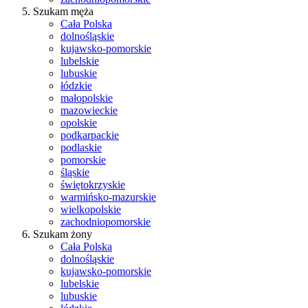
Szukam męża
Cała Polska
dolnośląskie
kujawsko-pomorskie
lubelskie
lubuskie
łódzkie
małopolskie
mazowieckie
opolskie
podkarpackie
podlaskie
pomorskie
śląskie
świętokrzyskie
warmińsko-mazurskie
wielkopolskie
zachodniopomorskie
Szukam żony
Cała Polska
dolnośląskie
kujawsko-pomorskie
lubelskie
lubuskie