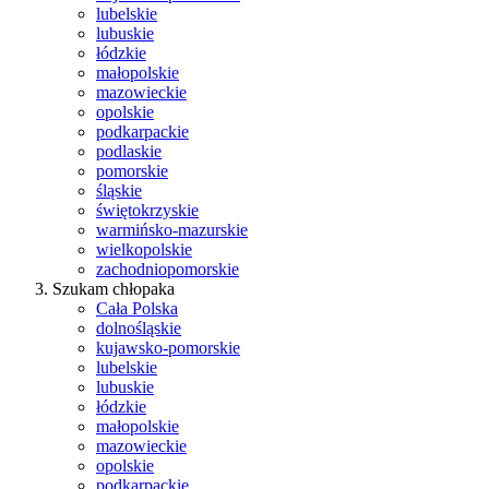
lubelskie
lubuskie
łódzkie
małopolskie
mazowieckie
opolskie
podkarpackie
podlaskie
pomorskie
śląskie
świętokrzyskie
warmińsko-mazurskie
wielkopolskie
zachodniopomorskie
Szukam chłopaka
Cała Polska
dolnośląskie
kujawsko-pomorskie
lubelskie
lubuskie
łódzkie
małopolskie
mazowieckie
opolskie
podkarpackie