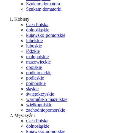
Szukam domatora
Szukam domatorki
Kobiety
Cała Polska
dolnośląskie
kujawsko-pomorskie
lubelskie
lubuskie
łódzkie
małopolskie
mazowieckie
opolskie
podkarpackie
podlaskie
pomorskie
śląskie
świętokrzyskie
warmińsko-mazurskie
wielkopolskie
zachodniopomorskie
Mężczyźni
Cała Polska
dolnośląskie
kujawsko-pomorskie