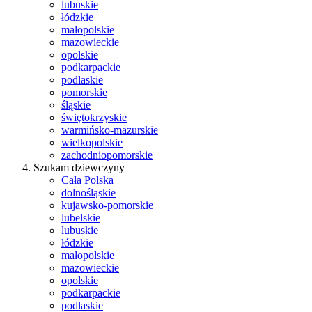
lubuskie
łódzkie
małopolskie
mazowieckie
opolskie
podkarpackie
podlaskie
pomorskie
śląskie
świętokrzyskie
warmińsko-mazurskie
wielkopolskie
zachodniopomorskie
Szukam dziewczyny
Cała Polska
dolnośląskie
kujawsko-pomorskie
lubelskie
lubuskie
łódzkie
małopolskie
mazowieckie
opolskie
podkarpackie
podlaskie