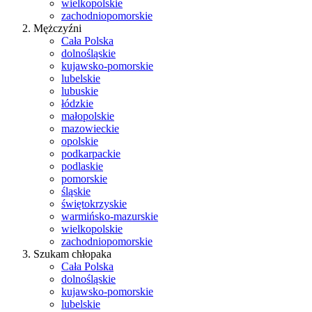
wielkopolskie
zachodniopomorskie
Mężczyźni
Cała Polska
dolnośląskie
kujawsko-pomorskie
lubelskie
lubuskie
łódzkie
małopolskie
mazowieckie
opolskie
podkarpackie
podlaskie
pomorskie
śląskie
świętokrzyskie
warmińsko-mazurskie
wielkopolskie
zachodniopomorskie
Szukam chłopaka
Cała Polska
dolnośląskie
kujawsko-pomorskie
lubelskie