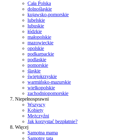
Cała Polska
dolnośląskie
kujawsko-pomorskie
lubelskie
lubuskie
łódzkie
małopolskie
mazowieckie
opolskie
podkarpackie
podlaskie
pomorskie
śląskie
świętokrzyskie
warmińsko-mazurskie
wielkopolskie
zachodniopomorskie
Niepełnosprawni
Wszyscy
Kobiety
Mężczyźni
Jak korzystać bezpłatnie?
Więcej
Samotna mama
Samotny tata