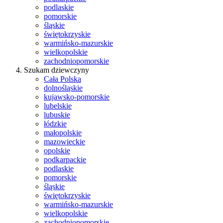
podlaskie
pomorskie
śląskie
świętokrzyskie
warmińsko-mazurskie
wielkopolskie
zachodniopomorskie
Szukam dziewczyny
Cała Polska
dolnośląskie
kujawsko-pomorskie
lubelskie
lubuskie
łódzkie
małopolskie
mazowieckie
opolskie
podkarpackie
podlaskie
pomorskie
śląskie
świętokrzyskie
warmińsko-mazurskie
wielkopolskie
zachodniopomorskie