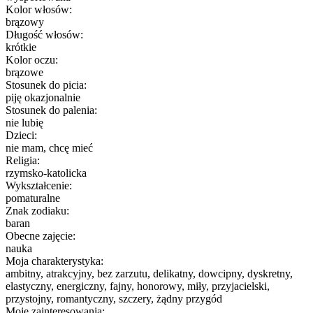
Kolor włosów:
brązowy
Długość włosów:
krótkie
Kolor oczu:
brązowe
Stosunek do picia:
piję okazjonalnie
Stosunek do palenia:
nie lubię
Dzieci:
nie mam, chcę mieć
Religia:
rzymsko-katolicka
Wykształcenie:
pomaturalne
Znak zodiaku:
baran
Obecne zajęcie:
nauka
Moja charakterystyka:
ambitny, atrakcyjny, bez zarzutu, delikatny, dowcipny, dyskretny,
elastyczny, energiczny, fajny, honorowy, miły, przyjacielski,
przystojny, romantyczny, szczery, żądny przygód
Moje zainteresowania: