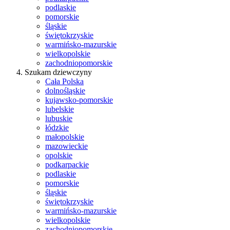
podlaskie
pomorskie
śląskie
świętokrzyskie
warmińsko-mazurskie
wielkopolskie
zachodniopomorskie
Szukam dziewczyny
Cała Polska
dolnośląskie
kujawsko-pomorskie
lubelskie
lubuskie
łódzkie
małopolskie
mazowieckie
opolskie
podkarpackie
podlaskie
pomorskie
śląskie
świętokrzyskie
warmińsko-mazurskie
wielkopolskie
zachodniopomorskie