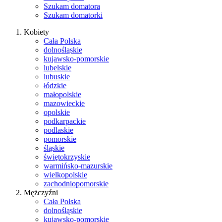
Szukam domatora
Szukam domatorki
Kobiety
Cała Polska
dolnośląskie
kujawsko-pomorskie
lubelskie
lubuskie
łódzkie
małopolskie
mazowieckie
opolskie
podkarpackie
podlaskie
pomorskie
śląskie
świętokrzyskie
warmińsko-mazurskie
wielkopolskie
zachodniopomorskie
Mężczyźni
Cała Polska
dolnośląskie
kujawsko-pomorskie