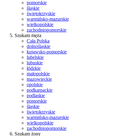
pomorskie
śląskie
świętokrzyskie
warmińsko-mazurskie
wielkopolskie
zachodniopomorskie
Szukam męża
Cała Polska
dolnośląskie
kujawsko-pomorskie
lubelskie
lubuskie
łódzkie
małopolskie
mazowieckie
opolskie
podkarpackie
podlaskie
pomorskie
śląskie
świętokrzyskie
warmińsko-mazurskie
wielkopolskie
zachodniopomorskie
Szukam żony