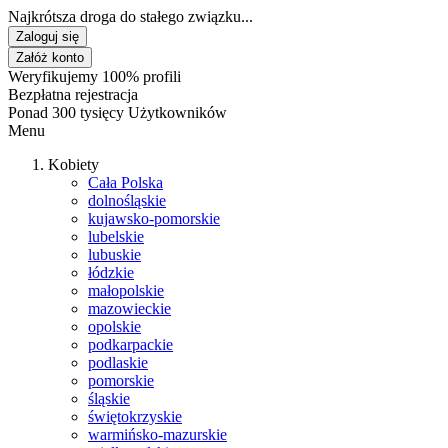
Najkrótsza droga do stałego związku...
Zaloguj się
Załóż konto
Weryfikujemy 100% profili
Bezpłatna rejestracja
Ponad 300 tysięcy Użytkowników
Menu
Kobiety
Cała Polska
dolnośląskie
kujawsko-pomorskie
lubelskie
lubuskie
łódzkie
małopolskie
mazowieckie
opolskie
podkarpackie
podlaskie
pomorskie
śląskie
świętokrzyskie
warmińsko-mazurskie