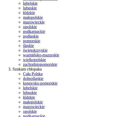
lubelskie
lubuskie
łódzkie
małopolskie
mazowieckie
opolskie
podkarpackie
podlaskie
pomorskie
śląskie
świętokrzyskie
warmińsko-mazurskie
wielkopolskie
zachodniopomorskie
Szukam chłopaka
Cała Polska
dolnośląskie
kujawsko-pomorskie
lubelskie
lubuskie
łódzkie
małopolskie
mazowieckie
opolskie
podkarpackie