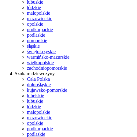
lubuskie
łódzkie
małopolskie
mazowieckie
opolskie
podkarpackie
podlaskie
pomorskie
śląskie
świętokrzyskie
warmińsko-mazurskie
wielkopolskie
zachodniopomorskie
Szukam dziewczyny
Cała Polska
dolnośląskie
kujawsko-pomorskie
lubelskie
lubuskie
łódzkie
małopolskie
mazowieckie
opolskie
podkarpackie
podlaskie