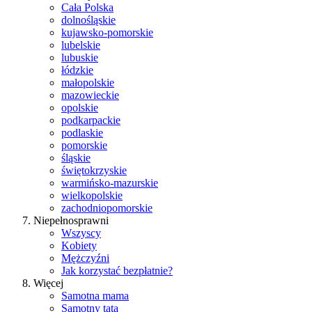
Cała Polska
dolnośląskie
kujawsko-pomorskie
lubelskie
lubuskie
łódzkie
małopolskie
mazowieckie
opolskie
podkarpackie
podlaskie
pomorskie
śląskie
świętokrzyskie
warmińsko-mazurskie
wielkopolskie
zachodniopomorskie
Niepełnosprawni
Wszyscy
Kobiety
Mężczyźni
Jak korzystać bezpłatnie?
Więcej
Samotna mama
Samotny tata