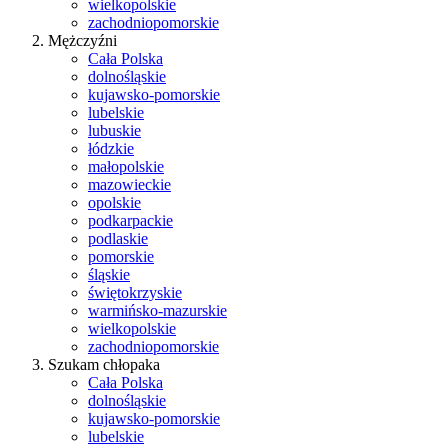
wielkopolskie
zachodniopomorskie
Mężczyźni
Cała Polska
dolnośląskie
kujawsko-pomorskie
lubelskie
lubuskie
łódzkie
małopolskie
mazowieckie
opolskie
podkarpackie
podlaskie
pomorskie
śląskie
świętokrzyskie
warmińsko-mazurskie
wielkopolskie
zachodniopomorskie
Szukam chłopaka
Cała Polska
dolnośląskie
kujawsko-pomorskie
lubelskie