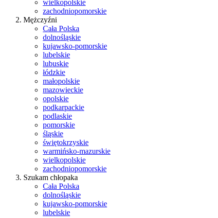
wielkopolskie
zachodniopomorskie
Mężczyźni
Cała Polska
dolnośląskie
kujawsko-pomorskie
lubelskie
lubuskie
łódzkie
małopolskie
mazowieckie
opolskie
podkarpackie
podlaskie
pomorskie
śląskie
świętokrzyskie
warmińsko-mazurskie
wielkopolskie
zachodniopomorskie
Szukam chłopaka
Cała Polska
dolnośląskie
kujawsko-pomorskie
lubelskie