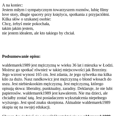
A na koniec:
Jestem miłym i sympatycznym towarzyszem rozmów, lubię filmy
love story, długie spacery przy księżycu, spotkania z przyjaciółmi.
Kilka słów o szukanej osobie:
Chcę, żebyś mnie pokochała,
takim jakim jestem,
nie jestem ideałem, ale kto takiego by chciał.
Podsumowanie opisu:
waldemarek1989 jest mężczyzną w wieku 36 lat i mieszka w Łodzi.
Możesz go spotkać również w takiej miejscowości jak Brzeziny.
Jego wzrost wynosi 165 cm. Jest zdania, że jego sylwetka ma kilka
kilo za dużo. Nasz randkowicz jest mężczyzną o blond włosach do
uszu. Jest niebieskookim mężczyzną. Jest mężczyzną, którego
opisują słowa: liberalny, punktualny, zaradny. Deklaruje, że nie lubi
papierosów. waldemarek1989 jest kawalerem. Nie ma dzieci, ale
chciałby zostać tatą. Jest posiadaczem wykształcenia niepełnego
wyższego. Jest spod znaku skorpiona. Aktualnie waldemarek1989
skupia się na swojej edukacji.