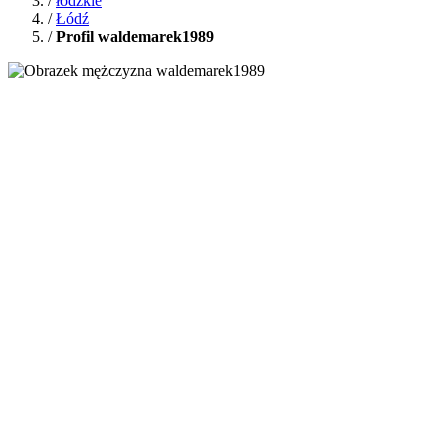
/
łódzkie
/
Łódź
/
Profil waldemarek1989