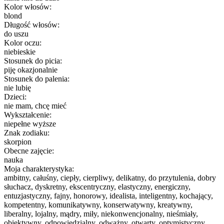
Kolor włosów:
blond
Długość włosów:
do uszu
Kolor oczu:
niebieskie
Stosunek do picia:
piję okazjonalnie
Stosunek do palenia:
nie lubię
Dzieci:
nie mam, chcę mieć
Wykształcenie:
niepełne wyższe
Znak zodiaku:
skorpion
Obecne zajęcie:
nauka
Moja charakterystyka:
ambitny, całuśny, ciepły, cierpliwy, delikatny, do przytulenia, dobry
słuchacz, dyskretny, ekscentryczny, elastyczny, energiczny,
entuzjastyczny, fajny, honorowy, idealista, inteligentny, kochający,
kompetentny, komunikatywny, konserwatywny, kreatywny,
liberalny, lojalny, mądry, miły, niekonwencjonalny, nieśmiały,
obiektywny, odpowiedzialny, odważny, otwarty, optymistyczny,