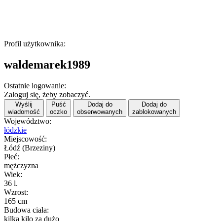
Profil użytkownika:
waldemarek1989
Ostatnie logowanie:
Zaloguj się, żeby zobaczyć.
Wyślij
Puść
Dodaj do
Dodaj do
wiadomość
oczko
obserwowanych
zablokowanych
Województwo:
łódzkie
Miejscowość:
Łódź (Brzeziny)
Płeć:
mężczyzna
Wiek:
36 l.
Wzrost:
165 cm
Budowa ciała:
kilka kilo za dużo