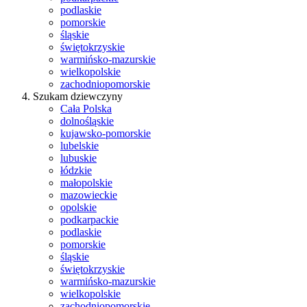
podlaskie
pomorskie
śląskie
świętokrzyskie
warmińsko-mazurskie
wielkopolskie
zachodniopomorskie
Szukam dziewczyny
Cała Polska
dolnośląskie
kujawsko-pomorskie
lubelskie
lubuskie
łódzkie
małopolskie
mazowieckie
opolskie
podkarpackie
podlaskie
pomorskie
śląskie
świętokrzyskie
warmińsko-mazurskie
wielkopolskie
zachodniopomorskie