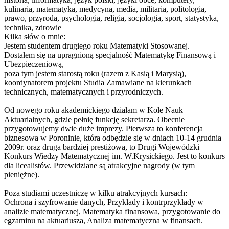
kulinaria, matematyka, medycyna, media, militaria, politologia,
prawo, przyroda, psychologia, religia, socjologia, sport, statystyka,
technika, zdrowie
Kilka słów o mnie:
Jestem studentem drugiego roku Matematyki Stosowanej.
Dostałem się na upragnioną specjalność Matematykę Finansową i
Ubezpieczeniową,
poza tym jestem starostą roku (razem z Kasią i Marysią),
koordynatorem projektu Studia Zamawiane na kierunkach
technicznych, matematycznych i przyrodniczych.
Od nowego roku akademickiego działam w Kole Nauk
Aktuarialnych, gdzie pełnię funkcję sekretarza. Obecnie
przygotowujemy dwie duże imprezy. Pierwsza to konferencja
biznesowa w Poroninie, która odbędzie się w dniach 10-14 grudnia
2009r. oraz druga bardziej prestiżowa, to Drugi Wojewódzki
Konkurs Wiedzy Matematycznej im. W.Krysickiego. Jest to konkurs
dla licealistów. Przewidziane są atrakcyjne nagrody (w tym
pieniężne).
Poza studiami uczestniczę w kilku atrakcyjnych kursach:
Ochrona i szyfrowanie danych, Przykłady i kontrprzykłady w
analizie matematycznej, Matematyka finansowa, przygotowanie do
egzaminu na aktuariusza, Analiza matematyczna w finansach.