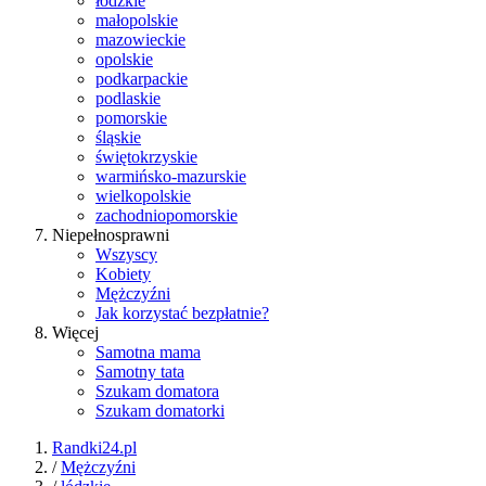
łódzkie
małopolskie
mazowieckie
opolskie
podkarpackie
podlaskie
pomorskie
śląskie
świętokrzyskie
warmińsko-mazurskie
wielkopolskie
zachodniopomorskie
Niepełnosprawni
Wszyscy
Kobiety
Mężczyźni
Jak korzystać bezpłatnie?
Więcej
Samotna mama
Samotny tata
Szukam domatora
Szukam domatorki
Randki24.pl
/
Mężczyźni