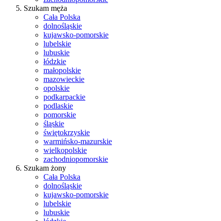
Szukam męża
Cała Polska
dolnośląskie
kujawsko-pomorskie
lubelskie
lubuskie
łódzkie
małopolskie
mazowieckie
opolskie
podkarpackie
podlaskie
pomorskie
śląskie
świętokrzyskie
warmińsko-mazurskie
wielkopolskie
zachodniopomorskie
Szukam żony
Cała Polska
dolnośląskie
kujawsko-pomorskie
lubelskie
lubuskie