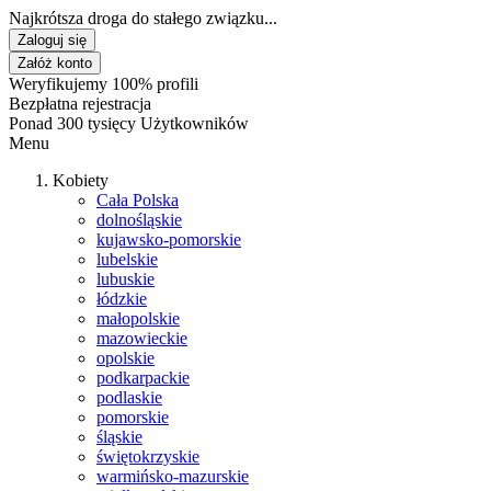
Najkrótsza droga do stałego związku...
Zaloguj się
Załóż konto
Weryfikujemy 100% profili
Bezpłatna rejestracja
Ponad 300 tysięcy Użytkowników
Menu
Kobiety
Cała Polska
dolnośląskie
kujawsko-pomorskie
lubelskie
lubuskie
łódzkie
małopolskie
mazowieckie
opolskie
podkarpackie
podlaskie
pomorskie
śląskie
świętokrzyskie
warmińsko-mazurskie