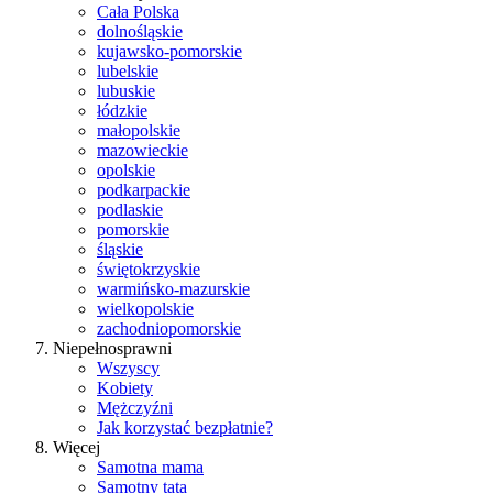
Cała Polska
dolnośląskie
kujawsko-pomorskie
lubelskie
lubuskie
łódzkie
małopolskie
mazowieckie
opolskie
podkarpackie
podlaskie
pomorskie
śląskie
świętokrzyskie
warmińsko-mazurskie
wielkopolskie
zachodniopomorskie
Niepełnosprawni
Wszyscy
Kobiety
Mężczyźni
Jak korzystać bezpłatnie?
Więcej
Samotna mama
Samotny tata