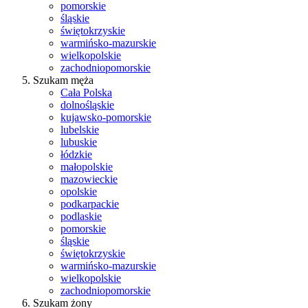
pomorskie
śląskie
świętokrzyskie
warmińsko-mazurskie
wielkopolskie
zachodniopomorskie
Szukam męża
Cała Polska
dolnośląskie
kujawsko-pomorskie
lubelskie
lubuskie
łódzkie
małopolskie
mazowieckie
opolskie
podkarpackie
podlaskie
pomorskie
śląskie
świętokrzyskie
warmińsko-mazurskie
wielkopolskie
zachodniopomorskie
Szukam żony