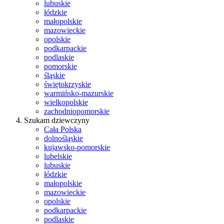
lubuskie
łódzkie
małopolskie
mazowieckie
opolskie
podkarpackie
podlaskie
pomorskie
śląskie
świętokrzyskie
warmińsko-mazurskie
wielkopolskie
zachodniopomorskie
Szukam dziewczyny
Cała Polska
dolnośląskie
kujawsko-pomorskie
lubelskie
lubuskie
łódzkie
małopolskie
mazowieckie
opolskie
podkarpackie
podlaskie