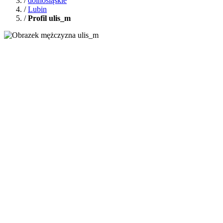
/
dolnośląskie
/
Lubin
/
Profil ulis_m