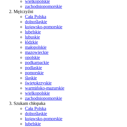
wielkopolskie
zachodniopomorskie
Mężczyźni
Cała Polska
dolnośląskie
kujawsko-pomorskie
lubelskie
lubuskie
łódzkie
małopolskie
mazowieckie
opolskie
podkarpackie
podlaskie
pomorskie
śląskie
świętokrzyskie
warmińsko-mazurskie
wielkopolskie
zachodniopomorskie
Szukam chłopaka
Cała Polska
dolnośląskie
kujawsko-pomorskie
lubelskie