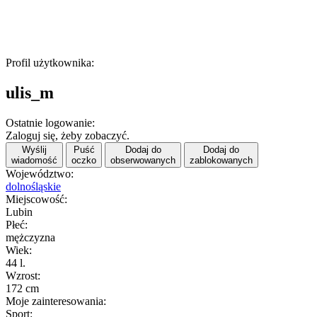
Profil użytkownika:
ulis_m
Ostatnie logowanie:
Zaloguj się, żeby zobaczyć.
Wyślij
Puść
Dodaj do
Dodaj do
wiadomość
oczko
obserwowanych
zablokowanych
Województwo:
dolnośląskie
Miejscowość:
Lubin
Płeć:
mężczyzna
Wiek:
44 l.
Wzrost:
172 cm
Moje zainteresowania:
Sport: