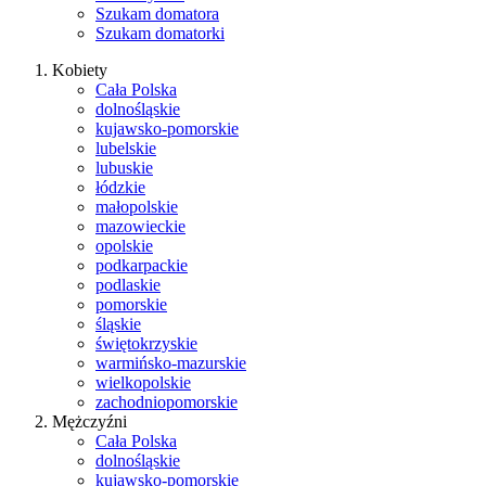
Szukam domatora
Szukam domatorki
Kobiety
Cała Polska
dolnośląskie
kujawsko-pomorskie
lubelskie
lubuskie
łódzkie
małopolskie
mazowieckie
opolskie
podkarpackie
podlaskie
pomorskie
śląskie
świętokrzyskie
warmińsko-mazurskie
wielkopolskie
zachodniopomorskie
Mężczyźni
Cała Polska
dolnośląskie
kujawsko-pomorskie