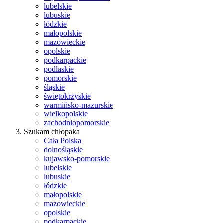
lubelskie
lubuskie
łódzkie
małopolskie
mazowieckie
opolskie
podkarpackie
podlaskie
pomorskie
śląskie
świętokrzyskie
warmińsko-mazurskie
wielkopolskie
zachodniopomorskie
Szukam chłopaka
Cała Polska
dolnośląskie
kujawsko-pomorskie
lubelskie
lubuskie
łódzkie
małopolskie
mazowieckie
opolskie
podkarpackie