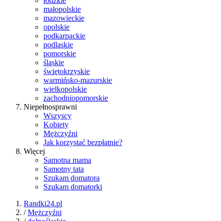
łódzkie
małopolskie
mazowieckie
opolskie
podkarpackie
podlaskie
pomorskie
śląskie
świętokrzyskie
warmińsko-mazurskie
wielkopolskie
zachodniopomorskie
Niepełnosprawni
Wszyscy
Kobiety
Mężczyźni
Jak korzystać bezpłatnie?
Więcej
Samotna mama
Samotny tata
Szukam domatora
Szukam domatorki
Randki24.pl
/
Mężczyźni