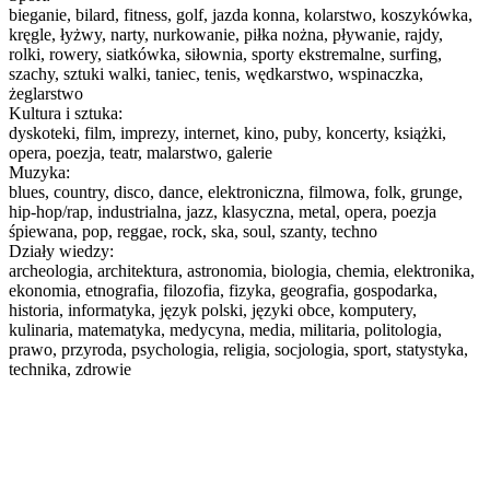
bieganie, bilard, fitness, golf, jazda konna, kolarstwo, koszykówka,
kręgle, łyżwy, narty, nurkowanie, piłka nożna, pływanie, rajdy,
rolki, rowery, siatkówka, siłownia, sporty ekstremalne, surfing,
szachy, sztuki walki, taniec, tenis, wędkarstwo, wspinaczka,
żeglarstwo
Kultura i sztuka:
dyskoteki, film, imprezy, internet, kino, puby, koncerty, książki,
opera, poezja, teatr, malarstwo, galerie
Muzyka:
blues, country, disco, dance, elektroniczna, filmowa, folk, grunge,
hip-hop/rap, industrialna, jazz, klasyczna, metal, opera, poezja
śpiewana, pop, reggae, rock, ska, soul, szanty, techno
Działy wiedzy:
archeologia, architektura, astronomia, biologia, chemia, elektronika,
ekonomia, etnografia, filozofia, fizyka, geografia, gospodarka,
historia, informatyka, język polski, języki obce, komputery,
kulinaria, matematyka, medycyna, media, militaria, politologia,
prawo, przyroda, psychologia, religia, socjologia, sport, statystyka,
technika, zdrowie