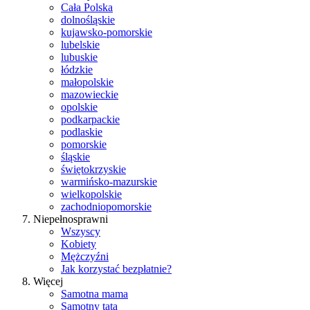
Cała Polska
dolnośląskie
kujawsko-pomorskie
lubelskie
lubuskie
łódzkie
małopolskie
mazowieckie
opolskie
podkarpackie
podlaskie
pomorskie
śląskie
świętokrzyskie
warmińsko-mazurskie
wielkopolskie
zachodniopomorskie
Niepełnosprawni
Wszyscy
Kobiety
Mężczyźni
Jak korzystać bezpłatnie?
Więcej
Samotna mama
Samotny tata