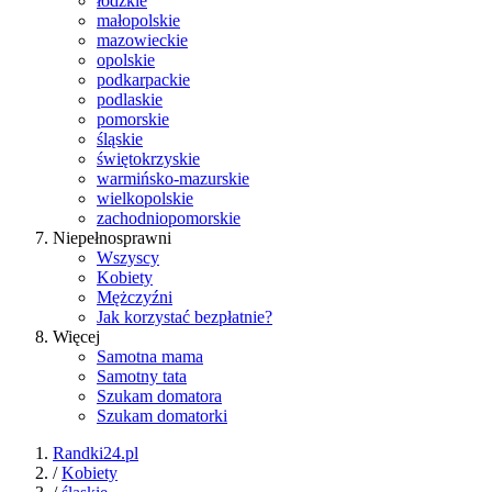
łódzkie
małopolskie
mazowieckie
opolskie
podkarpackie
podlaskie
pomorskie
śląskie
świętokrzyskie
warmińsko-mazurskie
wielkopolskie
zachodniopomorskie
Niepełnosprawni
Wszyscy
Kobiety
Mężczyźni
Jak korzystać bezpłatnie?
Więcej
Samotna mama
Samotny tata
Szukam domatora
Szukam domatorki
Randki24.pl
/
Kobiety