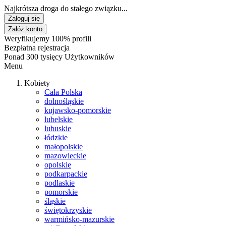
Najkrótsza droga do stałego związku...
Zaloguj się
Załóż konto
Weryfikujemy 100% profili
Bezpłatna rejestracja
Ponad 300 tysięcy Użytkowników
Menu
Kobiety
Cała Polska
dolnośląskie
kujawsko-pomorskie
lubelskie
lubuskie
łódzkie
małopolskie
mazowieckie
opolskie
podkarpackie
podlaskie
pomorskie
śląskie
świętokrzyskie
warmińsko-mazurskie