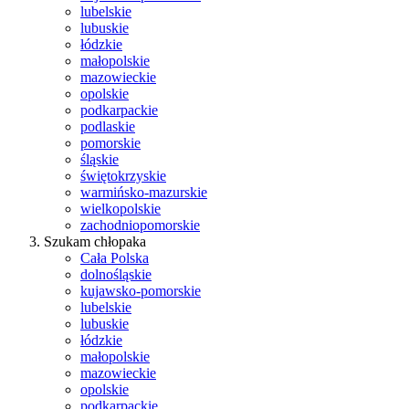
lubelskie
lubuskie
łódzkie
małopolskie
mazowieckie
opolskie
podkarpackie
podlaskie
pomorskie
śląskie
świętokrzyskie
warmińsko-mazurskie
wielkopolskie
zachodniopomorskie
Szukam chłopaka
Cała Polska
dolnośląskie
kujawsko-pomorskie
lubelskie
lubuskie
łódzkie
małopolskie
mazowieckie
opolskie
podkarpackie