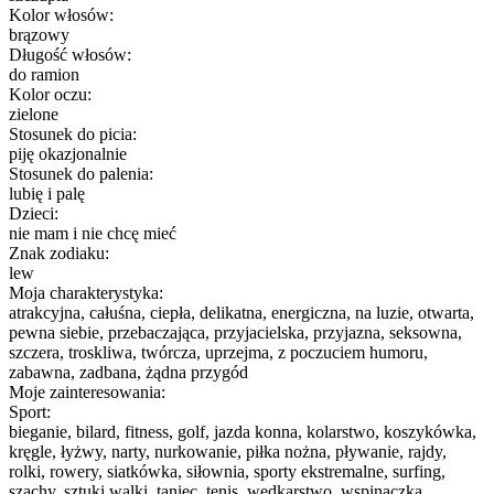
Kolor włosów:
brązowy
Długość włosów:
do ramion
Kolor oczu:
zielone
Stosunek do picia:
piję okazjonalnie
Stosunek do palenia:
lubię i palę
Dzieci:
nie mam i nie chcę mieć
Znak zodiaku:
lew
Moja charakterystyka:
atrakcyjna, całuśna, ciepła, delikatna, energiczna, na luzie, otwarta,
pewna siebie, przebaczająca, przyjacielska, przyjazna, seksowna,
szczera, troskliwa, twórcza, uprzejma, z poczuciem humoru,
zabawna, zadbana, żądna przygód
Moje zainteresowania:
Sport:
bieganie, bilard, fitness, golf, jazda konna, kolarstwo, koszykówka,
kręgle, łyżwy, narty, nurkowanie, piłka nożna, pływanie, rajdy,
rolki, rowery, siatkówka, siłownia, sporty ekstremalne, surfing,
szachy, sztuki walki, taniec, tenis, wędkarstwo, wspinaczka,