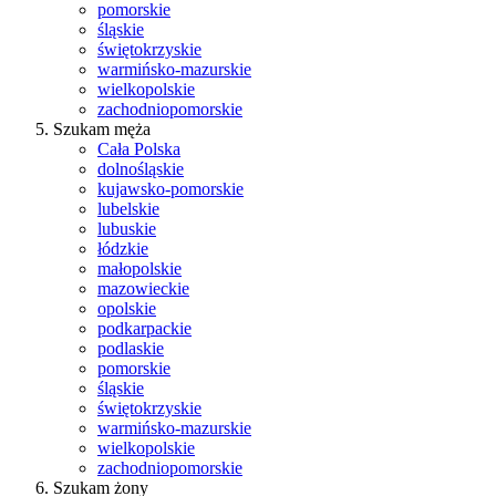
pomorskie
śląskie
świętokrzyskie
warmińsko-mazurskie
wielkopolskie
zachodniopomorskie
Szukam męża
Cała Polska
dolnośląskie
kujawsko-pomorskie
lubelskie
lubuskie
łódzkie
małopolskie
mazowieckie
opolskie
podkarpackie
podlaskie
pomorskie
śląskie
świętokrzyskie
warmińsko-mazurskie
wielkopolskie
zachodniopomorskie
Szukam żony