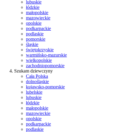
lubuskie
łódzkie
małopolskie
mazowieckie
opolskie
podkarpackie
podlaskie
pomorskie
śląskie
świętokrzyskie
warmińsko-mazurskie
wielkopolskie
zachodniopomorskie
Szukam dziewczyny
Cała Polska
dolnośląskie
kujawsko-pomorskie
lubelskie
lubuskie
łódzkie
małopolskie
mazowieckie
opolskie
podkarpackie
podlaskie