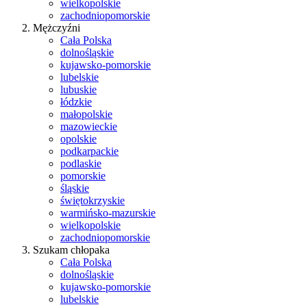
wielkopolskie
zachodniopomorskie
Mężczyźni
Cała Polska
dolnośląskie
kujawsko-pomorskie
lubelskie
lubuskie
łódzkie
małopolskie
mazowieckie
opolskie
podkarpackie
podlaskie
pomorskie
śląskie
świętokrzyskie
warmińsko-mazurskie
wielkopolskie
zachodniopomorskie
Szukam chłopaka
Cała Polska
dolnośląskie
kujawsko-pomorskie
lubelskie