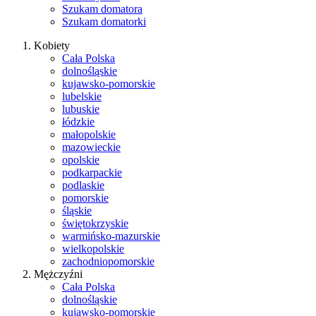
Szukam domatora
Szukam domatorki
Kobiety
Cała Polska
dolnośląskie
kujawsko-pomorskie
lubelskie
lubuskie
łódzkie
małopolskie
mazowieckie
opolskie
podkarpackie
podlaskie
pomorskie
śląskie
świętokrzyskie
warmińsko-mazurskie
wielkopolskie
zachodniopomorskie
Mężczyźni
Cała Polska
dolnośląskie
kujawsko-pomorskie