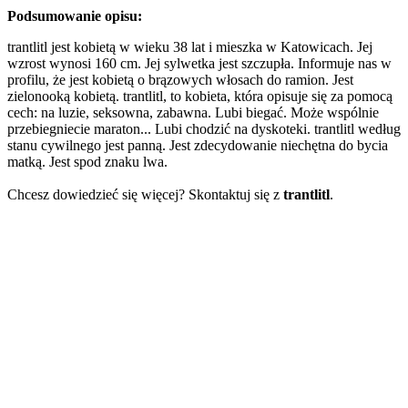
Podsumowanie opisu:
trantlitl jest kobietą w wieku 38 lat i mieszka w Katowicach. Jej
wzrost wynosi 160 cm. Jej sylwetka jest szczupła. Informuje nas w
profilu, że jest kobietą o brązowych włosach do ramion. Jest
zielonooką kobietą. trantlitl, to kobieta, która opisuje się za pomocą
cech: na luzie, seksowna, zabawna. Lubi biegać. Może wspólnie
przebiegniecie maraton... Lubi chodzić na dyskoteki. trantlitl według
stanu cywilnego jest panną. Jest zdecydowanie niechętna do bycia
matką. Jest spod znaku lwa.
Chcesz dowiedzieć się więcej? Skontaktuj się z
trantlitl
.