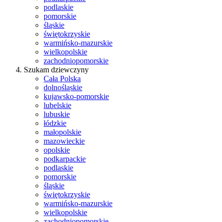
podlaskie
pomorskie
śląskie
świętokrzyskie
warmińsko-mazurskie
wielkopolskie
zachodniopomorskie
Szukam dziewczyny
Cała Polska
dolnośląskie
kujawsko-pomorskie
lubelskie
lubuskie
łódzkie
małopolskie
mazowieckie
opolskie
podkarpackie
podlaskie
pomorskie
śląskie
świętokrzyskie
warmińsko-mazurskie
wielkopolskie
zachodniopomorskie