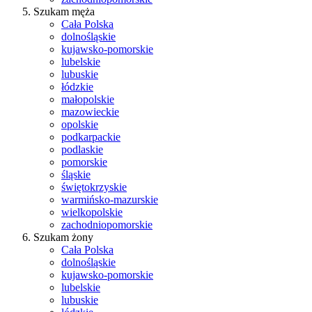
Szukam męża
Cała Polska
dolnośląskie
kujawsko-pomorskie
lubelskie
lubuskie
łódzkie
małopolskie
mazowieckie
opolskie
podkarpackie
podlaskie
pomorskie
śląskie
świętokrzyskie
warmińsko-mazurskie
wielkopolskie
zachodniopomorskie
Szukam żony
Cała Polska
dolnośląskie
kujawsko-pomorskie
lubelskie
lubuskie