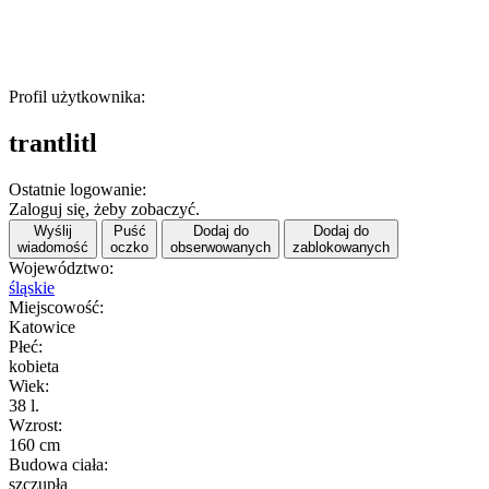
Profil użytkownika:
trantlitl
Ostatnie logowanie:
Zaloguj się, żeby zobaczyć.
Wyślij
Puść
Dodaj do
Dodaj do
wiadomość
oczko
obserwowanych
zablokowanych
Województwo:
śląskie
Miejscowość:
Katowice
Płeć:
kobieta
Wiek:
38 l.
Wzrost:
160 cm
Budowa ciała:
szczupła