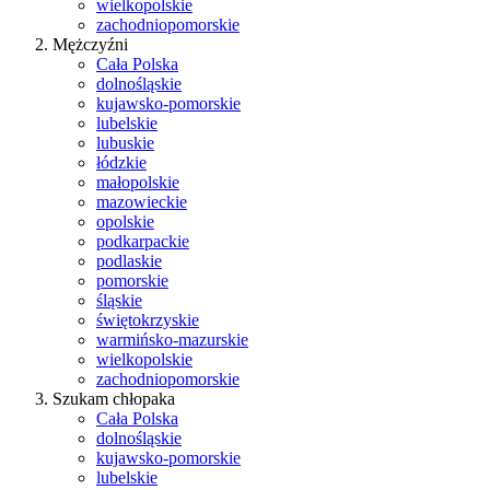
wielkopolskie
zachodniopomorskie
Mężczyźni
Cała Polska
dolnośląskie
kujawsko-pomorskie
lubelskie
lubuskie
łódzkie
małopolskie
mazowieckie
opolskie
podkarpackie
podlaskie
pomorskie
śląskie
świętokrzyskie
warmińsko-mazurskie
wielkopolskie
zachodniopomorskie
Szukam chłopaka
Cała Polska
dolnośląskie
kujawsko-pomorskie
lubelskie