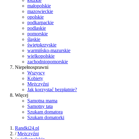
łódzkie
małopolskie
mazowieckie
opolskie
podkarpackie
podlaskie
pomorskie
śląskie
świętokrzyskie
warmińsko-mazurskie
wielkopolskie
zachodniopomorskie
Niepełnosprawni
Wszyscy
Kobiety
Mężczyźni
Jak korzystać bezpłatnie?
Więcej
Samotna mama
Samotny tata
Szukam domatora
Szukam domatorki
Randki24.pl
/
Mężczyźni