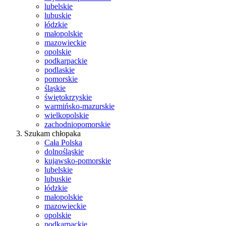
lubelskie
lubuskie
łódzkie
małopolskie
mazowieckie
opolskie
podkarpackie
podlaskie
pomorskie
śląskie
świętokrzyskie
warmińsko-mazurskie
wielkopolskie
zachodniopomorskie
Szukam chłopaka
Cała Polska
dolnośląskie
kujawsko-pomorskie
lubelskie
lubuskie
łódzkie
małopolskie
mazowieckie
opolskie
podkarpackie