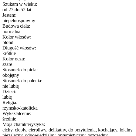
Szukam w wieku:
od 27 do 52 lat
Jestem:
niepełnosprawny
Budowa ciała:
normalna
Kolor włosów:
blond
Długość włosów:
krótkie
Kolor oczu:
szare
Stosunek do picia:
obojętny
Stosunek do palenia:
nie lubię
Dzieci:
lubię
Religia:
rzymsko-katolicka
Wykształcenie:
średnie
Moja charakterystyka:
cichy, ciepły, cierpliwy, delikatny, do przytulenia, kochający, lojalny,
niezależny, odpowiedzialny, optymistyczny, oszczędny,