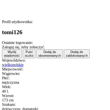
Profil użytkownika:
tomi126
Ostatnie logowanie:
Zaloguj się, żeby zobaczyć.
Wyślij
Puść
Dodaj do
Dodaj do
wiadomość
oczko
obserwowanych
zablokowanych
Województwo:
wielkopolskie
Miejscowość:
Wągrowiec
Płeć:
mężczyzna
Wiek:
40 l.
Wzrost:
173 cm
Szukam:
dziewczyny, domatorki