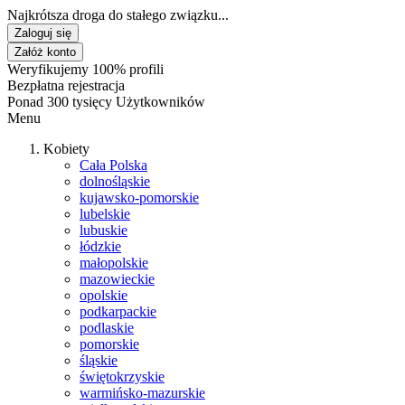
Najkrótsza droga do stałego związku...
Zaloguj się
Załóż konto
Weryfikujemy 100% profili
Bezpłatna rejestracja
Ponad 300 tysięcy Użytkowników
Menu
Kobiety
Cała Polska
dolnośląskie
kujawsko-pomorskie
lubelskie
lubuskie
łódzkie
małopolskie
mazowieckie
opolskie
podkarpackie
podlaskie
pomorskie
śląskie
świętokrzyskie
warmińsko-mazurskie