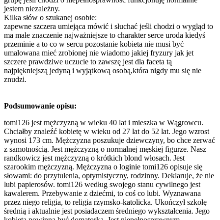
jestem niezależny.
Kilka słów o szukanej osobie:
zapewne szczera umiejąca mówić i słuchać jeśli chodzi o wygląd to
ma małe znaczenie najważniejsze to charakter serce uroda kiedyś
przeminie a to co w sercu pozostanie kobieta nie musi być
umalowana mieć zrobionej nie wiadomo jakiej fryzury jak jet
szczere prawdziwe uczucie to zawszę jest dla faceta tą
najpiękniejszą jedyną i wyjątkową osobą,która nigdy mu się nie
znudzi.
Podsumowanie opisu:
tomi126 jest mężczyzną w wieku 40 lat i mieszka w Wągrowcu.
Chciałby znaleźć kobietę w wieku od 27 lat do 52 lat. Jego wzrost
wynosi 173 cm. Mężczyzna poszukuje dziewczyny, bo chce zerwać
z samotnością. Jest mężczyzną o normalnej męskiej figurze. Nasz
randkowicz jest mężczyzną o krótkich blond włosach. Jest
szarookim mężczyzną. Mężczyzna o loginie tomi126 opisuje się
słowami: do przytulenia, optymistyczny, rodzinny. Deklaruje, że nie
lubi papierosów. tomi126 według swojego stanu cywilnego jest
kawalerem. Przebywanie z dziećmi, to coś co lubi. Wyznawana
przez niego religia, to religia rzymsko-katolicka. Ukończył szkołę
średnią i aktualnie jest posiadaczem średniego wykształcenia. Jego
kobieta powinna być domatorką. Jest niepełnosprawnym