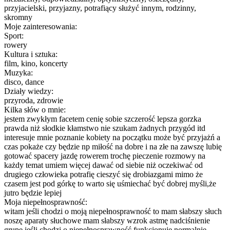
przyjacielski, przyjazny, potrafiący służyć innym, rodzinny,
skromny
Moje zainteresowania:
Sport:
rowery
Kultura i sztuka:
film, kino, koncerty
Muzyka:
disco, dance
Działy wiedzy:
przyroda, zdrowie
Kilka słów o mnie:
jestem zwykłym facetem cenię sobie szczerość lepsza gorzka
prawda niż słodkie kłamstwo nie szukam żadnych przygód itd
interesuje mnie poznanie kobiety na początku może być przyjażń a
czas pokaże czy będzie np miłość na dobre i na złe na zawszę lubię
gotować spacery jazdę rowerem trochę pieczenie rozmowy na
każdy temat umiem więcej dawać od siebie niż oczekiwać od
drugiego człowieka potrafię cieszyć się drobiazgami mimo że
czasem jest pod górkę to warto się uśmiechać być dobrej myśli,że
jutro będzie lepiej
Moja niepełnosprawność:
witam jeśli chodzi o moją niepełnosprawność to mam słabszy słuch
noszę aparaty słuchowe mam słabszy wzrok astmę nadciśnienie
grupę jeśli chodzi o niepełnosprawność funkcjonuję normalnie