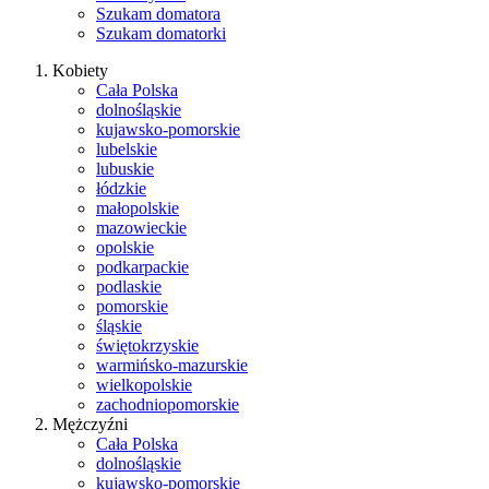
Szukam domatora
Szukam domatorki
Kobiety
Cała Polska
dolnośląskie
kujawsko-pomorskie
lubelskie
lubuskie
łódzkie
małopolskie
mazowieckie
opolskie
podkarpackie
podlaskie
pomorskie
śląskie
świętokrzyskie
warmińsko-mazurskie
wielkopolskie
zachodniopomorskie
Mężczyźni
Cała Polska
dolnośląskie
kujawsko-pomorskie