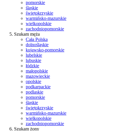
pomorskie
śląskie
świętokrzyskie
warmińsko-mazurskie
wielkopolskie
zachodniopomorskie
Szukam męża
Cała Polska
dolnośląskie
kujawsko-pomorskie
lubelskie
lubuskie
łódzkie
małopolskie
mazowieckie
opolskie
podkarpackie
podlaskie
pomorskie
śląskie
świętokrzyskie
warmińsko-mazurskie
wielkopolskie
zachodniopomorskie
Szukam żony