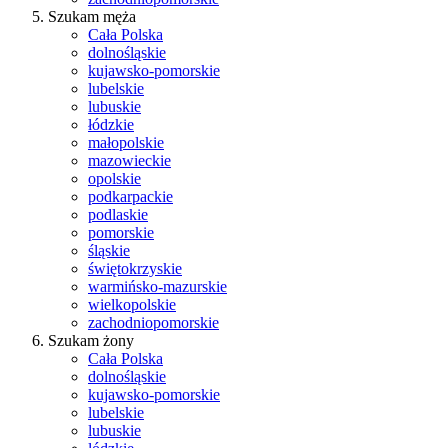
Szukam męża
Cała Polska
dolnośląskie
kujawsko-pomorskie
lubelskie
lubuskie
łódzkie
małopolskie
mazowieckie
opolskie
podkarpackie
podlaskie
pomorskie
śląskie
świętokrzyskie
warmińsko-mazurskie
wielkopolskie
zachodniopomorskie
Szukam żony
Cała Polska
dolnośląskie
kujawsko-pomorskie
lubelskie
lubuskie