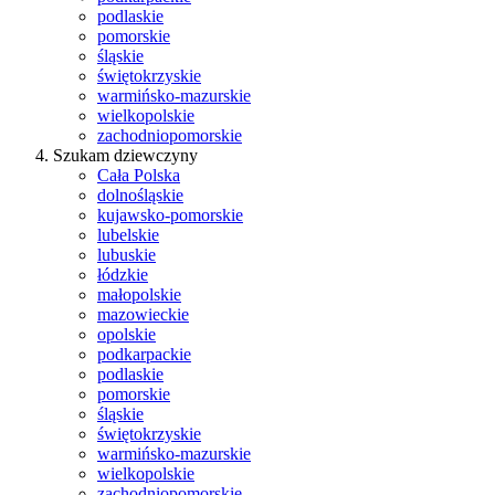
podlaskie
pomorskie
śląskie
świętokrzyskie
warmińsko-mazurskie
wielkopolskie
zachodniopomorskie
Szukam dziewczyny
Cała Polska
dolnośląskie
kujawsko-pomorskie
lubelskie
lubuskie
łódzkie
małopolskie
mazowieckie
opolskie
podkarpackie
podlaskie
pomorskie
śląskie
świętokrzyskie
warmińsko-mazurskie
wielkopolskie
zachodniopomorskie