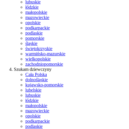
lubuskie
łódzkie
małopolskie
mazowieckie
opolskie
podkarpackie
podlaskie
pomorskie
śląskie
świętokrzyskie
warmińsko-mazurskie
wielkopolskie
zachodniopomorskie
Szukam dziewczyny
Cała Polska
dolnośląskie
kujawsko-pomorskie
lubelskie
lubuskie
łódzkie
małopolskie
mazowieckie
opolskie
podkarpackie
podlaskie