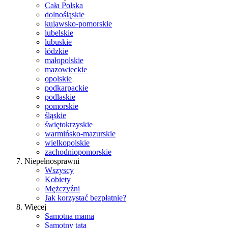
Cała Polska
dolnośląskie
kujawsko-pomorskie
lubelskie
lubuskie
łódzkie
małopolskie
mazowieckie
opolskie
podkarpackie
podlaskie
pomorskie
śląskie
świętokrzyskie
warmińsko-mazurskie
wielkopolskie
zachodniopomorskie
Niepełnosprawni
Wszyscy
Kobiety
Mężczyźni
Jak korzystać bezpłatnie?
Więcej
Samotna mama
Samotny tata