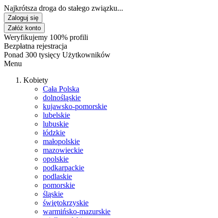
Najkrótsza droga do stałego związku...
Zaloguj się
Załóż konto
Weryfikujemy 100% profili
Bezpłatna rejestracja
Ponad 300 tysięcy Użytkowników
Menu
Kobiety
Cała Polska
dolnośląskie
kujawsko-pomorskie
lubelskie
lubuskie
łódzkie
małopolskie
mazowieckie
opolskie
podkarpackie
podlaskie
pomorskie
śląskie
świętokrzyskie
warmińsko-mazurskie