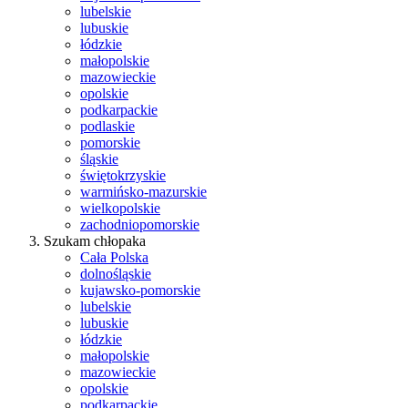
lubelskie
lubuskie
łódzkie
małopolskie
mazowieckie
opolskie
podkarpackie
podlaskie
pomorskie
śląskie
świętokrzyskie
warmińsko-mazurskie
wielkopolskie
zachodniopomorskie
Szukam chłopaka
Cała Polska
dolnośląskie
kujawsko-pomorskie
lubelskie
lubuskie
łódzkie
małopolskie
mazowieckie
opolskie
podkarpackie