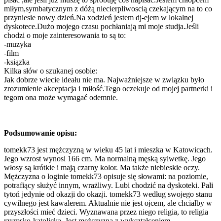
miłym,symbatycznym z dóżą niecierpliwoscią czekającym na to co
przyniesie nowy dzień.Na xodzień jestem dj-ejem w lokalnej
dyskotece.Dużo mojego czasu pochłaniają mi moje studja.Jeśli
chodzi o moje zainteresowania to są to:
-muzyka
-film
-ksiązka
Kilka słów o szukanej osobie:
Jak dobrze wiecie ideału nie ma. Najważniejsze w związku było
zrozumienie akceptacja i miłość.Tego oczekuje od mojej partnerki i
tegom ona może wymagać odemnie.
Podsumowanie opisu:
tomekk73 jest mężczyzną w wieku 45 lat i mieszka w Katowicach.
Jego wzrost wynosi 166 cm. Ma normalną męską sylwetkę. Jego
włosy są krótkie i mają czarny kolor. Ma także niebieskie oczy.
Mężczyzna o loginie tomekk73 opisuje się słowami: na poziomie,
potrafiący służyć innym, wrażliwy. Lubi chodzić na dyskoteki. Pali
tytoń jedynie od okazji do okazji. tomekk73 według swojego stanu
cywilnego jest kawalerem. Aktualnie nie jest ojcem, ale chciałby w
przyszłości mieć dzieci. Wyznawana przez niego religia, to religia
rzymsko-katolicka. Jest mężczyzną z wykształceniem