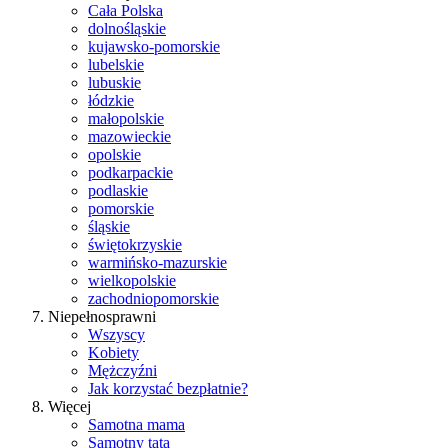
Cała Polska
dolnośląskie
kujawsko-pomorskie
lubelskie
lubuskie
łódzkie
małopolskie
mazowieckie
opolskie
podkarpackie
podlaskie
pomorskie
śląskie
świętokrzyskie
warmińsko-mazurskie
wielkopolskie
zachodniopomorskie
Niepełnosprawni
Wszyscy
Kobiety
Mężczyźni
Jak korzystać bezpłatnie?
Więcej
Samotna mama
Samotny tata