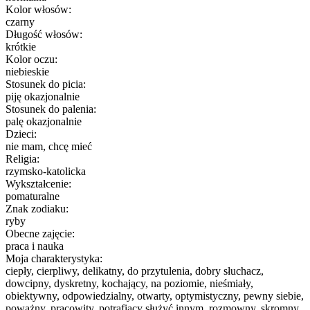
Kolor włosów:
czarny
Długość włosów:
krótkie
Kolor oczu:
niebieskie
Stosunek do picia:
piję okazjonalnie
Stosunek do palenia:
palę okazjonalnie
Dzieci:
nie mam, chcę mieć
Religia:
rzymsko-katolicka
Wykształcenie:
pomaturalne
Znak zodiaku:
ryby
Obecne zajęcie:
praca i nauka
Moja charakterystyka:
ciepły, cierpliwy, delikatny, do przytulenia, dobry słuchacz,
dowcipny, dyskretny, kochający, na poziomie, nieśmiały,
obiektywny, odpowiedzialny, otwarty, optymistyczny, pewny siebie,
poważny, pracowity, potrafiący służyć innym, rozmowny, skromny,