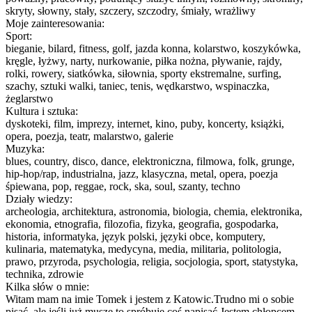
skryty, słowny, stały, szczery, szczodry, śmiały, wrażliwy
Moje zainteresowania:
Sport:
bieganie, bilard, fitness, golf, jazda konna, kolarstwo, koszykówka,
kręgle, łyżwy, narty, nurkowanie, piłka nożna, pływanie, rajdy,
rolki, rowery, siatkówka, siłownia, sporty ekstremalne, surfing,
szachy, sztuki walki, taniec, tenis, wędkarstwo, wspinaczka,
żeglarstwo
Kultura i sztuka:
dyskoteki, film, imprezy, internet, kino, puby, koncerty, książki,
opera, poezja, teatr, malarstwo, galerie
Muzyka:
blues, country, disco, dance, elektroniczna, filmowa, folk, grunge,
hip-hop/rap, industrialna, jazz, klasyczna, metal, opera, poezja
śpiewana, pop, reggae, rock, ska, soul, szanty, techno
Działy wiedzy:
archeologia, architektura, astronomia, biologia, chemia, elektronika,
ekonomia, etnografia, filozofia, fizyka, geografia, gospodarka,
historia, informatyka, język polski, języki obce, komputery,
kulinaria, matematyka, medycyna, media, militaria, politologia,
prawo, przyroda, psychologia, religia, socjologia, sport, statystyka,
technika, zdrowie
Kilka słów o mnie:
Witam mam na imie Tomek i jestem z Katowic.Trudno mi o sobie
pisać ,ale jeśli już muszę to spróbuję coś napisać.Jestem chłopcem