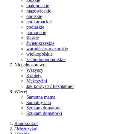
łódzkie
małopolskie
mazowieckie
opolskie
podkarpackie
podlaskie
pomorskie
śląskie
świętokrzyskie
warmińsko-mazurskie
wielkopolskie
zachodniopomorskie
Niepełnosprawni
Wszyscy
Kobiety
Mężczyźni
Jak korzystać bezpłatnie?
Więcej
Samotna mama
Samotny tata
Szukam domatora
Szukam domatorki
Randki24.pl
/
Mężczyźni