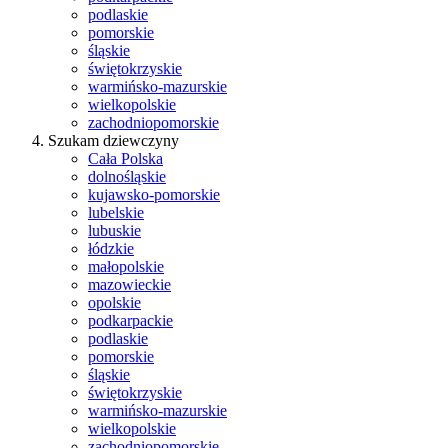
podlaskie
pomorskie
śląskie
świętokrzyskie
warmińsko-mazurskie
wielkopolskie
zachodniopomorskie
Szukam dziewczyny
Cała Polska
dolnośląskie
kujawsko-pomorskie
lubelskie
lubuskie
łódzkie
małopolskie
mazowieckie
opolskie
podkarpackie
podlaskie
pomorskie
śląskie
świętokrzyskie
warmińsko-mazurskie
wielkopolskie
zachodniopomorskie