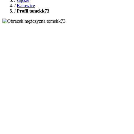
/
śląskie
/
Katowice
/
Profil tomekk73