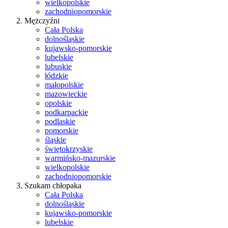
wielkopolskie
zachodniopomorskie
Mężczyźni
Cała Polska
dolnośląskie
kujawsko-pomorskie
lubelskie
lubuskie
łódzkie
małopolskie
mazowieckie
opolskie
podkarpackie
podlaskie
pomorskie
śląskie
świętokrzyskie
warmińsko-mazurskie
wielkopolskie
zachodniopomorskie
Szukam chłopaka
Cała Polska
dolnośląskie
kujawsko-pomorskie
lubelskie