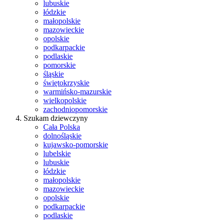
lubuskie
łódzkie
małopolskie
mazowieckie
opolskie
podkarpackie
podlaskie
pomorskie
śląskie
świętokrzyskie
warmińsko-mazurskie
wielkopolskie
zachodniopomorskie
Szukam dziewczyny
Cała Polska
dolnośląskie
kujawsko-pomorskie
lubelskie
lubuskie
łódzkie
małopolskie
mazowieckie
opolskie
podkarpackie
podlaskie