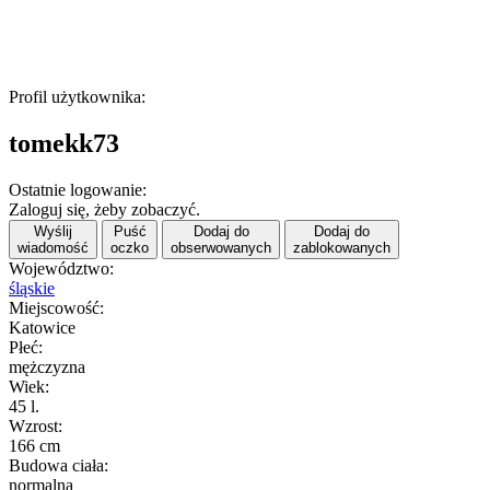
Profil użytkownika:
tomekk73
Ostatnie logowanie:
Zaloguj się, żeby zobaczyć.
Wyślij
Puść
Dodaj do
Dodaj do
wiadomość
oczko
obserwowanych
zablokowanych
Województwo:
śląskie
Miejscowość:
Katowice
Płeć:
mężczyzna
Wiek:
45 l.
Wzrost:
166 cm
Budowa ciała:
normalna