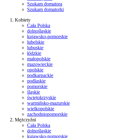
Szukam domatora
Szukam domatorki
Kobiety
Cała Polska
dolnośląskie
kujawsko-pomorskie
lubelskie
lubuskie
łódzkie
małopolskie
mazowieckie
opolskie
podkarpackie
podlaskie
pomorskie
śląskie
świętokrzyskie
warmińsko-mazurskie
wielkopolskie
zachodniopomorskie
Mężczyźni
Cała Polska
dolnośląskie
kujawsko-pomorskie