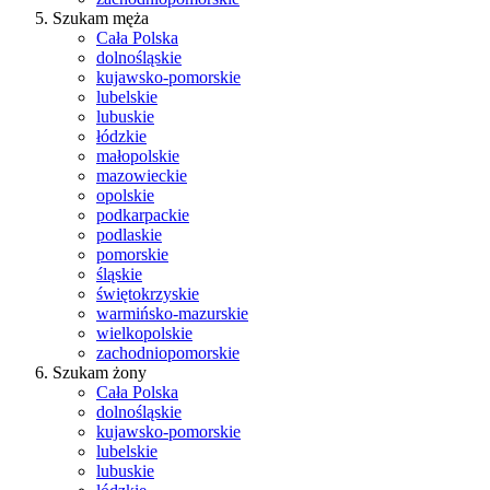
Szukam męża
Cała Polska
dolnośląskie
kujawsko-pomorskie
lubelskie
lubuskie
łódzkie
małopolskie
mazowieckie
opolskie
podkarpackie
podlaskie
pomorskie
śląskie
świętokrzyskie
warmińsko-mazurskie
wielkopolskie
zachodniopomorskie
Szukam żony
Cała Polska
dolnośląskie
kujawsko-pomorskie
lubelskie
lubuskie