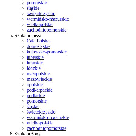
pomorskie
śląskie
świętokrzyskie
warmińsko-mazurskie
wielkopolskie
zachodniopomorskie
Szukam męża
Cała Polska
dolnośląskie
kujawsko-pomorskie
lubelskie
lubuskie
łódzkie
małopolskie
mazowieckie
opolskie
podkarpackie
podlaskie
pomorskie
śląskie
świętokrzyskie
warmińsko-mazurskie
wielkopolskie
zachodniopomorskie
Szukam żony