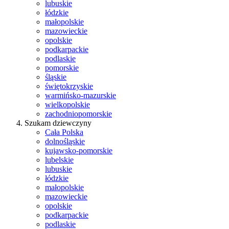
lubuskie
łódzkie
małopolskie
mazowieckie
opolskie
podkarpackie
podlaskie
pomorskie
śląskie
świętokrzyskie
warmińsko-mazurskie
wielkopolskie
zachodniopomorskie
Szukam dziewczyny
Cała Polska
dolnośląskie
kujawsko-pomorskie
lubelskie
lubuskie
łódzkie
małopolskie
mazowieckie
opolskie
podkarpackie
podlaskie