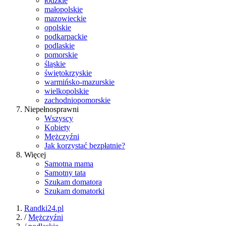
łódzkie
małopolskie
mazowieckie
opolskie
podkarpackie
podlaskie
pomorskie
śląskie
świętokrzyskie
warmińsko-mazurskie
wielkopolskie
zachodniopomorskie
Niepełnosprawni
Wszyscy
Kobiety
Mężczyźni
Jak korzystać bezpłatnie?
Więcej
Samotna mama
Samotny tata
Szukam domatora
Szukam domatorki
Randki24.pl
/
Mężczyźni