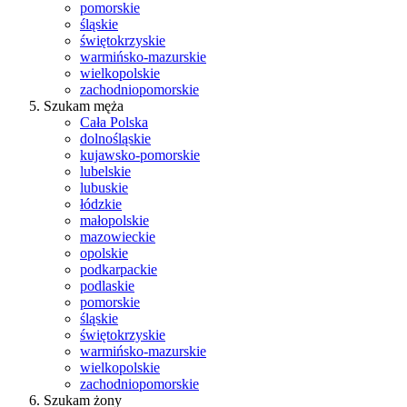
pomorskie
śląskie
świętokrzyskie
warmińsko-mazurskie
wielkopolskie
zachodniopomorskie
Szukam męża
Cała Polska
dolnośląskie
kujawsko-pomorskie
lubelskie
lubuskie
łódzkie
małopolskie
mazowieckie
opolskie
podkarpackie
podlaskie
pomorskie
śląskie
świętokrzyskie
warmińsko-mazurskie
wielkopolskie
zachodniopomorskie
Szukam żony