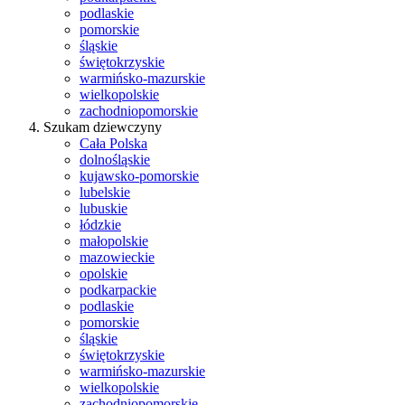
podlaskie
pomorskie
śląskie
świętokrzyskie
warmińsko-mazurskie
wielkopolskie
zachodniopomorskie
Szukam dziewczyny
Cała Polska
dolnośląskie
kujawsko-pomorskie
lubelskie
lubuskie
łódzkie
małopolskie
mazowieckie
opolskie
podkarpackie
podlaskie
pomorskie
śląskie
świętokrzyskie
warmińsko-mazurskie
wielkopolskie
zachodniopomorskie