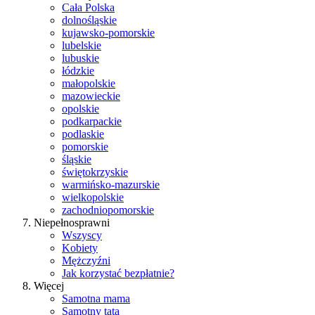
Cała Polska
dolnośląskie
kujawsko-pomorskie
lubelskie
lubuskie
łódzkie
małopolskie
mazowieckie
opolskie
podkarpackie
podlaskie
pomorskie
śląskie
świętokrzyskie
warmińsko-mazurskie
wielkopolskie
zachodniopomorskie
Niepełnosprawni
Wszyscy
Kobiety
Mężczyźni
Jak korzystać bezpłatnie?
Więcej
Samotna mama
Samotny tata