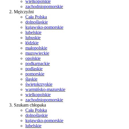
wielkopolskie
zachodniopomorskie
Mężczyźni
Cała Polska
dolnośląskie
kujawsko-pomorskie
lubelskie
lubuskie
łódzkie
małopolskie
mazowieckie
opolskie
podkarpackie
podlaskie
pomorskie
śląskie
świętokrzyskie
warmińsko-mazurskie
wielkopolskie
zachodniopomorskie
Szukam chłopaka
Cała Polska
dolnośląskie
kujawsko-pomorskie
lubelskie