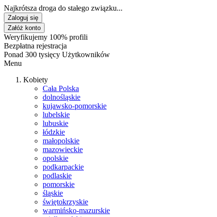
Najkrótsza droga do stałego związku...
Zaloguj się
Załóż konto
Weryfikujemy 100% profili
Bezpłatna rejestracja
Ponad 300 tysięcy Użytkowników
Menu
Kobiety
Cała Polska
dolnośląskie
kujawsko-pomorskie
lubelskie
lubuskie
łódzkie
małopolskie
mazowieckie
opolskie
podkarpackie
podlaskie
pomorskie
śląskie
świętokrzyskie
warmińsko-mazurskie