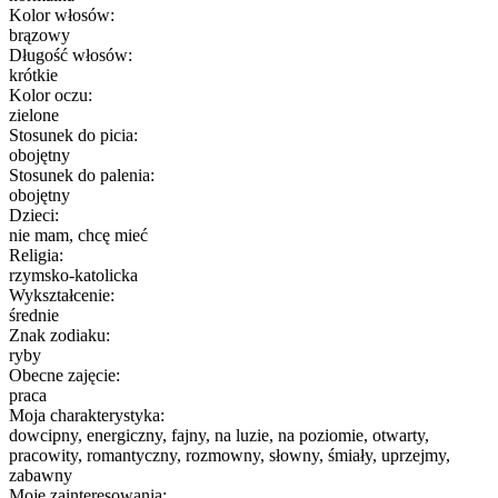
Kolor włosów:
brązowy
Długość włosów:
krótkie
Kolor oczu:
zielone
Stosunek do picia:
obojętny
Stosunek do palenia:
obojętny
Dzieci:
nie mam, chcę mieć
Religia:
rzymsko-katolicka
Wykształcenie:
średnie
Znak zodiaku:
ryby
Obecne zajęcie:
praca
Moja charakterystyka:
dowcipny, energiczny, fajny, na luzie, na poziomie, otwarty,
pracowity, romantyczny, rozmowny, słowny, śmiały, uprzejmy,
zabawny
Moje zainteresowania: