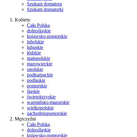
Szukam domatora
Szukam domatorki
Kobiety
Cała Polska
dolnośląskie
kujawsko-pomorskie
lubelskie
lubuskie
łódzkie
małopolskie
mazowieckie
opolskie
podkarpackie
podlaskie
pomorskie
śląskie
świętokrzyskie
warmińsko-mazurskie
wielkopolskie
zachodniopomorskie
Mężczyźni
Cała Polska
dolnośląskie
kujawsko-pomorskie