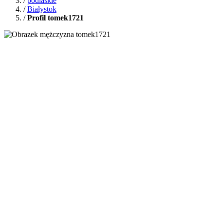
/
podlaskie
/
Białystok
/
Profil tomek1721