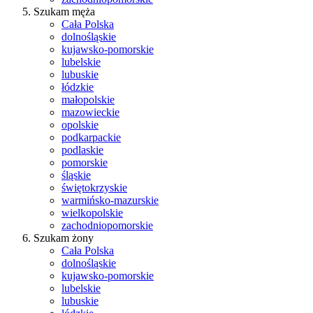
Szukam męża
Cała Polska
dolnośląskie
kujawsko-pomorskie
lubelskie
lubuskie
łódzkie
małopolskie
mazowieckie
opolskie
podkarpackie
podlaskie
pomorskie
śląskie
świętokrzyskie
warmińsko-mazurskie
wielkopolskie
zachodniopomorskie
Szukam żony
Cała Polska
dolnośląskie
kujawsko-pomorskie
lubelskie
lubuskie