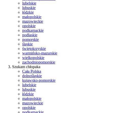
lubelskie
lubuskie
łódzkie
małopolskie
mazowieckie
opolskie
podkarpackie
podlaskie
pomorskie
śląskie
świętokrzyskie
warmińsko-mazurskie
wielkopolskie
zachodniopomorskie
Szukam chłopaka
Cała Polska
dolnośląskie
kujawsko-pomorskie
lubelskie
lubuskie
łódzkie
małopolskie
mazowieckie
opolskie
podkarpackie