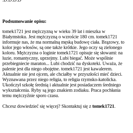
Podsumowanie opisu:
tomek1721 jest mężczyzną w wieku 39 lat i mieszka w
Białymstoku. Jest mężczyzną o wzroście 180 cm. tomek1721
informuje nas, że ma normalną męską budowę ciała. Brązowy, to
kolor jego włosów, są one także krótkie. Jego oczy są zielonego
koloru. Mężczyzna o loginie tomek1721 opisuje się słowami: na
luzie, romantyczny, uprzejmy. Lubi biegać. Może wspólnie
przebiegniecie maraton... Lubi chodzić na dyskoteki. Uważa, że
palenie jest dla niego obojętne. tomek1721 jest kawalerem.
Aktualnie nie jest ojcem, ale chciałby w przyszłości mieć dzieci.
Wyznawana przez niego religia, to religia rzymsko-katolicka.
Ukończył szkołę średnią i aktualnie jest posiadaczem średniego
wykształcenia. Ryby są jego znakiem zodiaku. Praca pochłania
temu mężczyźnie sporo czasu.
Chcesz dowiedzieć się więcej? Skontaktuj się z
tomek1721
.