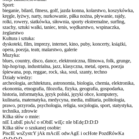
Sport:
bieganie, bilard, fitness, golf, jazda konna, kolarstwo, koszykówka,
kręgle, łyżwy, narty, nurkowanie, piłka nożna, pływanie, rajdy,
rolki, rowery, siatkówka, siłownia, sporty ekstremalne, surfing,
szachy, sztuki walki, taniec, tenis, wędkarstwo, wspinaczka,
żeglarstwo
Kultura i sztuka:
dyskoteki, film, imprezy, internet, kino, puby, koncerty, książki,
opera, poezja, teatr, malarstwo, galerie
Muzyka:
blues, country, disco, dance, elektroniczna, filmowa, folk, grunge,
hip-hop/rap, industrialna, jazz, klasyczna, metal, opera, poezja
śpiewana, pop, reggae, rock, ska, soul, szanty, techno
Działy wiedzy:
archeologia, architektura, astronomia, biologia, chemia, elektronika,
ekonomia, etnografia, filozofia, fizyka, geografia, gospodarka,
historia, informatyka, język polski, języki obce, komputery,
kulinaria, matematyka, medycyna, media, militaria, politologia,
prawo, przyroda, psychologia, religia, socjologia, sport, statystyka,
technika, zdrowie
Kilka słów o mnie:
niE LubiE pisAć o sObiE wiĘc nIe bEdę:D:D:D
Kilka słów o szukanej osobie:
PiscIE wsZystcY jAk mAciE odwAgE i ocHote PozdRówKa
:D:D:D:D