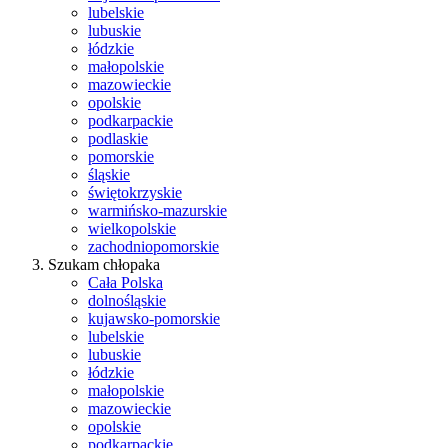
lubelskie
lubuskie
łódzkie
małopolskie
mazowieckie
opolskie
podkarpackie
podlaskie
pomorskie
śląskie
świętokrzyskie
warmińsko-mazurskie
wielkopolskie
zachodniopomorskie
Szukam chłopaka
Cała Polska
dolnośląskie
kujawsko-pomorskie
lubelskie
lubuskie
łódzkie
małopolskie
mazowieckie
opolskie
podkarpackie