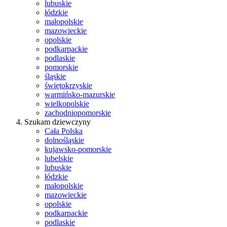
lubuskie
łódzkie
małopolskie
mazowieckie
opolskie
podkarpackie
podlaskie
pomorskie
śląskie
świętokrzyskie
warmińsko-mazurskie
wielkopolskie
zachodniopomorskie
Szukam dziewczyny
Cała Polska
dolnośląskie
kujawsko-pomorskie
lubelskie
lubuskie
łódzkie
małopolskie
mazowieckie
opolskie
podkarpackie
podlaskie