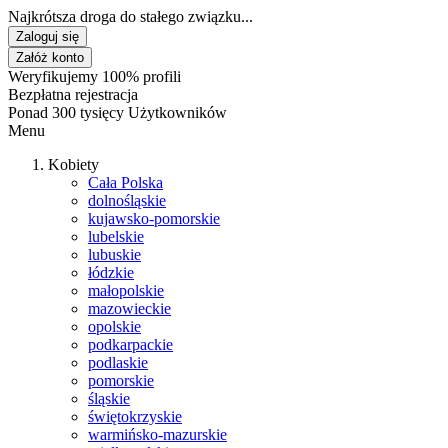
Najkrótsza droga do stałego związku...
Zaloguj się
Załóż konto
Weryfikujemy 100% profili
Bezpłatna rejestracja
Ponad 300 tysięcy Użytkowników
Menu
Kobiety
Cała Polska
dolnośląskie
kujawsko-pomorskie
lubelskie
lubuskie
łódzkie
małopolskie
mazowieckie
opolskie
podkarpackie
podlaskie
pomorskie
śląskie
świętokrzyskie
warmińsko-mazurskie