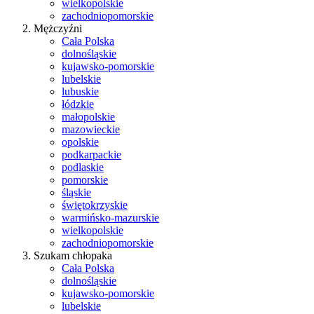
wielkopolskie
zachodniopomorskie
Mężczyźni
Cała Polska
dolnośląskie
kujawsko-pomorskie
lubelskie
lubuskie
łódzkie
małopolskie
mazowieckie
opolskie
podkarpackie
podlaskie
pomorskie
śląskie
świętokrzyskie
warmińsko-mazurskie
wielkopolskie
zachodniopomorskie
Szukam chłopaka
Cała Polska
dolnośląskie
kujawsko-pomorskie
lubelskie