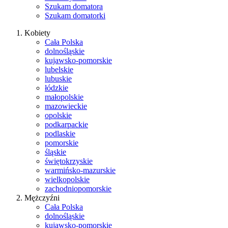
Szukam domatora
Szukam domatorki
Kobiety
Cała Polska
dolnośląskie
kujawsko-pomorskie
lubelskie
lubuskie
łódzkie
małopolskie
mazowieckie
opolskie
podkarpackie
podlaskie
pomorskie
śląskie
świętokrzyskie
warmińsko-mazurskie
wielkopolskie
zachodniopomorskie
Mężczyźni
Cała Polska
dolnośląskie
kujawsko-pomorskie