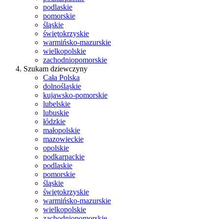
podlaskie
pomorskie
śląskie
świętokrzyskie
warmińsko-mazurskie
wielkopolskie
zachodniopomorskie
Szukam dziewczyny
Cała Polska
dolnośląskie
kujawsko-pomorskie
lubelskie
lubuskie
łódzkie
małopolskie
mazowieckie
opolskie
podkarpackie
podlaskie
pomorskie
śląskie
świętokrzyskie
warmińsko-mazurskie
wielkopolskie
zachodniopomorskie