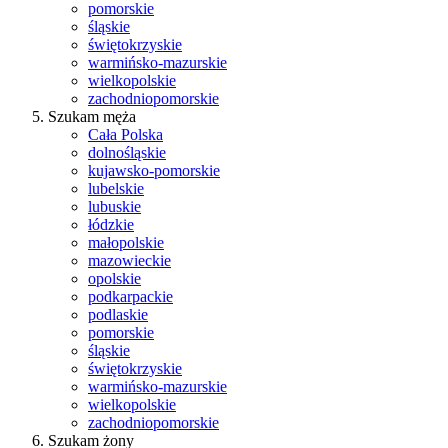
pomorskie
śląskie
świętokrzyskie
warmińsko-mazurskie
wielkopolskie
zachodniopomorskie
Szukam męża
Cała Polska
dolnośląskie
kujawsko-pomorskie
lubelskie
lubuskie
łódzkie
małopolskie
mazowieckie
opolskie
podkarpackie
podlaskie
pomorskie
śląskie
świętokrzyskie
warmińsko-mazurskie
wielkopolskie
zachodniopomorskie
Szukam żony