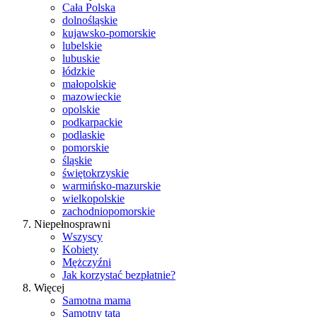
Cała Polska
dolnośląskie
kujawsko-pomorskie
lubelskie
lubuskie
łódzkie
małopolskie
mazowieckie
opolskie
podkarpackie
podlaskie
pomorskie
śląskie
świętokrzyskie
warmińsko-mazurskie
wielkopolskie
zachodniopomorskie
Niepełnosprawni
Wszyscy
Kobiety
Mężczyźni
Jak korzystać bezpłatnie?
Więcej
Samotna mama
Samotny tata