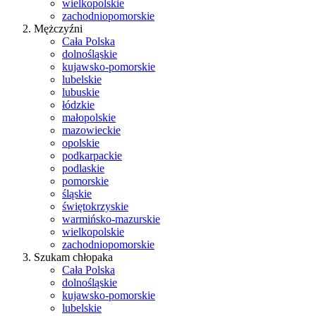
wielkopolskie
zachodniopomorskie
Mężczyźni
Cała Polska
dolnośląskie
kujawsko-pomorskie
lubelskie
lubuskie
łódzkie
małopolskie
mazowieckie
opolskie
podkarpackie
podlaskie
pomorskie
śląskie
świętokrzyskie
warmińsko-mazurskie
wielkopolskie
zachodniopomorskie
Szukam chłopaka
Cała Polska
dolnośląskie
kujawsko-pomorskie
lubelskie