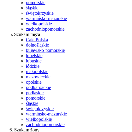
pomorskie
śląskie
świętokrzyskie
warmińsko-mazurskie
wielkopolskie
zachodniopomorskie
Szukam męża
Cała Polska
dolnośląskie
kujawsko-pomorskie
lubelskie
lubuskie
łódzkie
małopolskie
mazowieckie
opolskie
podkarpackie
podlaskie
pomorskie
śląskie
świętokrzyskie
warmińsko-mazurskie
wielkopolskie
zachodniopomorskie
Szukam żony