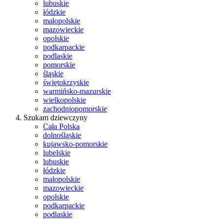
lubuskie
łódzkie
małopolskie
mazowieckie
opolskie
podkarpackie
podlaskie
pomorskie
śląskie
świętokrzyskie
warmińsko-mazurskie
wielkopolskie
zachodniopomorskie
Szukam dziewczyny
Cała Polska
dolnośląskie
kujawsko-pomorskie
lubelskie
lubuskie
łódzkie
małopolskie
mazowieckie
opolskie
podkarpackie
podlaskie