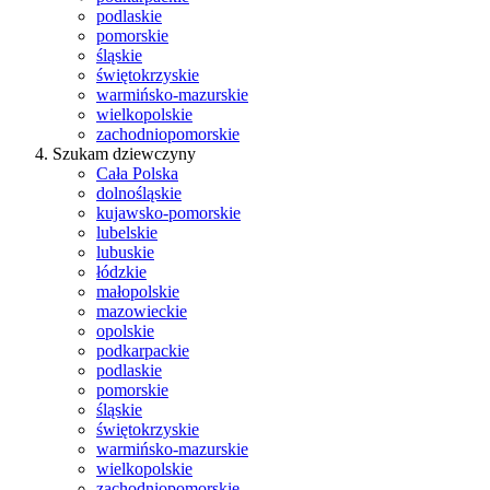
podlaskie
pomorskie
śląskie
świętokrzyskie
warmińsko-mazurskie
wielkopolskie
zachodniopomorskie
Szukam dziewczyny
Cała Polska
dolnośląskie
kujawsko-pomorskie
lubelskie
lubuskie
łódzkie
małopolskie
mazowieckie
opolskie
podkarpackie
podlaskie
pomorskie
śląskie
świętokrzyskie
warmińsko-mazurskie
wielkopolskie
zachodniopomorskie