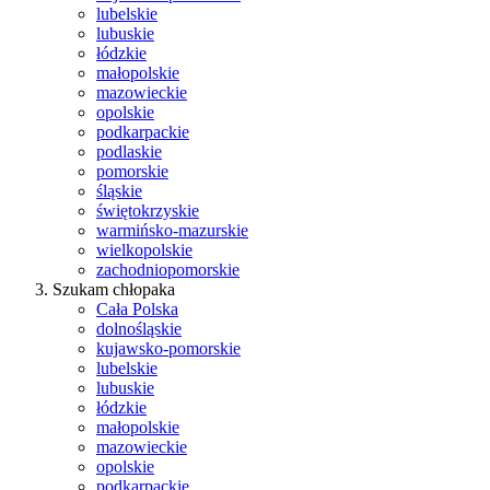
lubelskie
lubuskie
łódzkie
małopolskie
mazowieckie
opolskie
podkarpackie
podlaskie
pomorskie
śląskie
świętokrzyskie
warmińsko-mazurskie
wielkopolskie
zachodniopomorskie
Szukam chłopaka
Cała Polska
dolnośląskie
kujawsko-pomorskie
lubelskie
lubuskie
łódzkie
małopolskie
mazowieckie
opolskie
podkarpackie