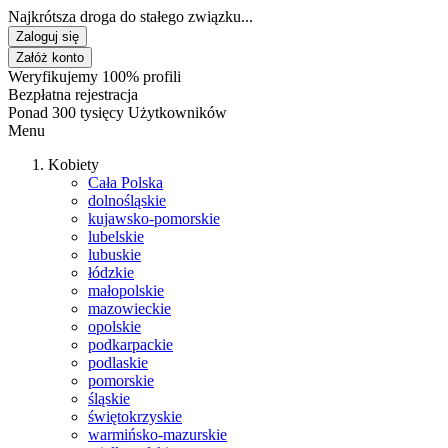
Najkrótsza droga do stałego związku...
Zaloguj się
Załóż konto
Weryfikujemy 100% profili
Bezpłatna rejestracja
Ponad 300 tysięcy Użytkowników
Menu
Kobiety
Cała Polska
dolnośląskie
kujawsko-pomorskie
lubelskie
lubuskie
łódzkie
małopolskie
mazowieckie
opolskie
podkarpackie
podlaskie
pomorskie
śląskie
świętokrzyskie
warmińsko-mazurskie