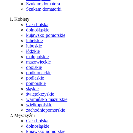
Szukam domatora
Szukam domatorki
Kobiety
Cała Polska
dolnośląskie
kujawsko-pomorskie
lubelskie
lubuskie
łódzkie
małopolskie
mazowieckie
opolskie
podkarpackie
podlaskie
pomorskie
śląskie
świętokrzyskie
warmińsko-mazurskie
wielkopolskie
zachodniopomorskie
Mężczyźni
Cała Polska
dolnośląskie
kujawsko-pomorskie