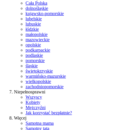
Cała Polska
dolnośląskie
kujawsko-pomorskie
lubelskie
lubuskie
łódzkie
małopolskie
mazowieckie
opolskie
podkarpackie
podlaskie
pomorskie
śląskie
świętokrzyskie
warmińsko-mazurskie
wielkopolskie
zachodniopomorskie
Niepełnosprawni
Wszyscy
Kobiety
Mężczyźni
Jak korzystać bezpłatnie?
Więcej
Samotna mama
Samotny tata